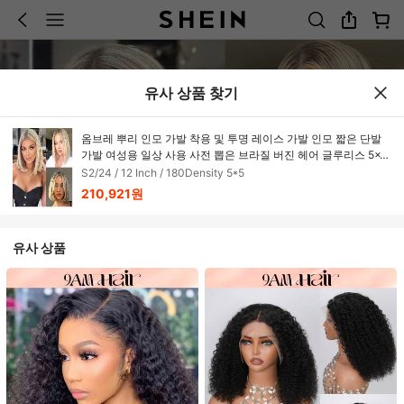
유사 상품 찾기
옴브레 뿌리 인모 가발 착용 및 투명 레이스 가발 인모 짧은 단발
가발 여성용 일상 사용 사전 뽑은 브라질 버진 헤어 글루리스 5x5
레이스 클로저 글루리스 자연스러운 여성용 가발
S2/24 / 12 Inch / 180Density 5*5
210,921원
유사 상품