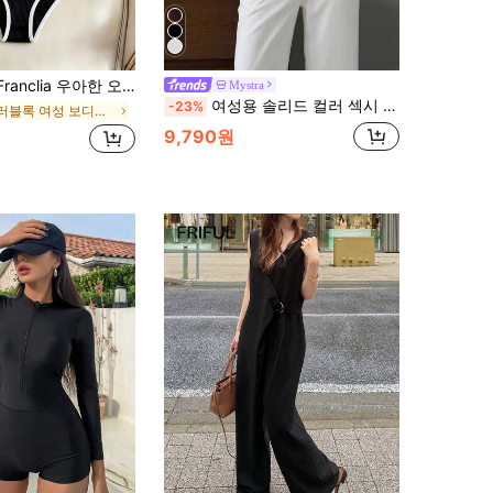
더 컬러블록 텍스처 슬림핏 허리 밴딩 여성 바디수트 출퇴근 패션 캐주얼 휴가 연회 파티용
Mystra
여성용 솔리드 컬러 섹시 캐미솔 바디수트, 무대와 콘서트에 적합한 블랙 여름
-23%
컬러블록 여성 보디슈트
9,790원