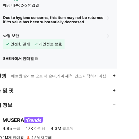
예상 배송:
2-5 영업일
Due to hygiene concerns, this item may not be returned
if its value has been substantially decreased.
쇼핑 보안
안전한 결제
개인정보 보호
SHEIN에서 판매됨
설명
배트윙 슬리브,오프 더 숄더,기계 세척, 건조 세척하지 마십시오.
4.85
17K
4.3M
 및 핏
 정보
4.85
17K
4.3M
MUSERA
4.85
17K
4.3M
등급
아이템
팔로워
a***k
이(가)
하루 전에
지불됨
9.1M개 판매됨
4.5M 재구매