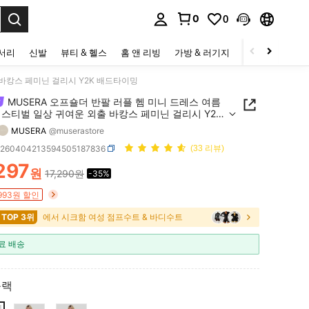
0
0
to select.
세서리
신발
뷰티 & 헬스
홈 앤 리빙
가방 & 러기지
스포츠 & 아웃
 바캉스 페미닌 걸리시 Y2K 배드타이밍
MUSERA 오프숄더 반팔 러플 헴 미니 드레스 여름
페스티벌 일상 귀여운 외출 바캉스 페미닌 걸리시 Y2K
이밍
MUSERA
@muserastore
z260404213594505187836
(33 리뷰)
297
원
17,290원
-35%
ICE AND AVAILABILITY
,993원 할인
 TOP 3위
에서 시크함 여성 점프수트 & 바디수트
료 배송
블랙