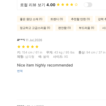
로컬 리뷰 보기
4.00
좋은 원단 소재 (1)
트렌디 (1)
추천할 만한 (1)
강력 추
정교하고 고급스러움 (1)
편안함 (1)
부드러움 (1)
사진
A***i
11 Jul,2026
키: 154 cm / 61 in, 무게: 43 kg / 95 lbs, 흉상: 94 cm / 37 in, 허리:
키:
154 cm / 61 in
무게:
43 kg / 95 lbs
흉상:
94 cm / 37 in
체형:
삼각형
색:
블랙
사이즈:
XS
Nice item highly recommended
번역