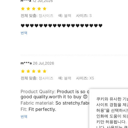
H***a
12 Jul,2026
전체 맞춤: 정사이즈, 색: 블랙, 사이즈: S
전체 맞춤:
정사이즈
색:
블랙
사이즈:
S
🖤🖤🖤🖤🖤🖤🖤🖤🖤🖤🖤🖤🖤🖤🖤🖤🖤🖤
번역
m***a
26 Jul,2026
전체 맞춤: 정사이즈, 색: 블랙, 사이즈: XS
전체 맞춤:
정사이즈
색:
블랙
사이즈:
XS
Product Quality
:
Product is so cute.it also have 
good quality.worth it to buy 😍
쿠키와 유사한 기
Fabric material
:
So stretchy.fabric is so good😍I li
사이트 경험을 제공
Fit
:
Fit perfectly.
허용"을 선택하시면
인화에 도움이 되
번역
키만 허용됩니다.
니다. 사용되는 