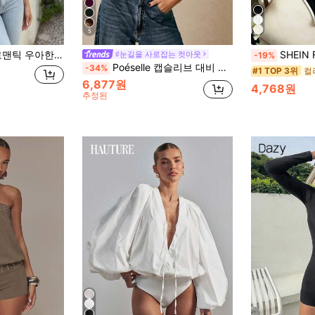
5
 바디콘 바디수트 데이트 파티용 블랙 데이트 나이트 걸스 나이트 아웃
SHEIN Franclia 우아한 오프숄
#눈길을 사로잡는 컷아웃
-19%
Poéselle 캡슬리브 대비 레이스 바디수트, 슬림 핏 & 섹시한 여성용
-34%
#1 TOP 3위
6,877원
4,768원
추정된