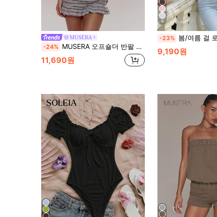
6
봄/여름 걸 로맨틱 우아한 패션 쉬폰 케이프 디자인 니트 러쉬드 안감
MUSERA
-23%
MUSERA 오프숄더 반팔 스트라이프 러플 헴 스커트 미니 드레스 귀여운 소녀 섹시한 봄 외출 데일리 봄 의상 슈가 스위즐 여름 휴가 축제 Y2K
-24%
9,190원
11,690원