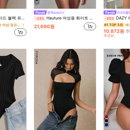
7
Hauture
#사이클
도 봄 여름 휴가 여행 보헤미안 이비자 우아한
Hauture 여성용 화이트 여름 우아한 파티 나이트 바디수트, 볼륨감 있는 벌룬 긴팔 딥 브이넥 퍼프 탑, 오피스웨어 블라우스, 여성용 휴가 의상
DAZY 여성용 솔
-23%
-35%
에서 정보 여성 점프수트 & 바디수트
#1 TOP 3위
21,690원
10,872원
5
추정된