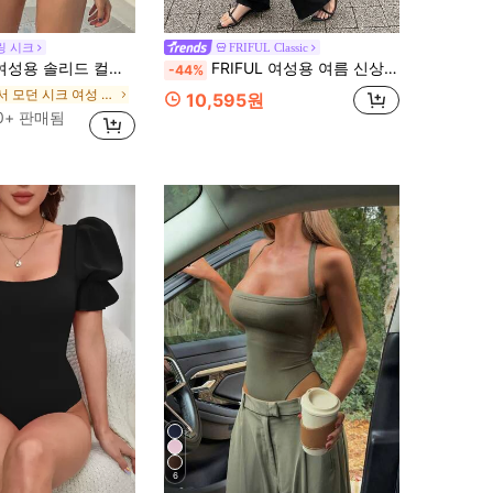
링 시크
FRIFUL Classic
리드 컬러 수영복, 여름 해변 휴가 의상용
FRIFUL 여성용 여름 신상 솔리드 컬러 레이어드 허리 D링 벨트 루즈핏 캐주얼 다용도 점프수트
-44%
에서 모던 시크 여성 점프수트 & 바디수트
10,595원
0+ 판매됨
6