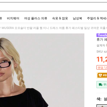
 and down arrow keys to navigate search 최근 검색어 and 검색 후 발견. Press Enter 
류
비치웨어
여성 플러스 의류
속옷 & 잠옷
남성복
주얼리 & 액
MUSERA 오프숄더 반팔 러플 헴 미니 드레스 여름 휴가 페스티벌 일상 귀여운 외출
/
휴가 
배드타
설계자
SKU: s
11,
PR
랜덤 1
#8
무
색: