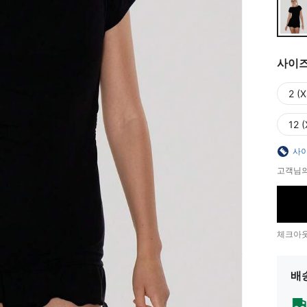
사이
2 (X
12 (
사이
고객님의
체크아웃
배