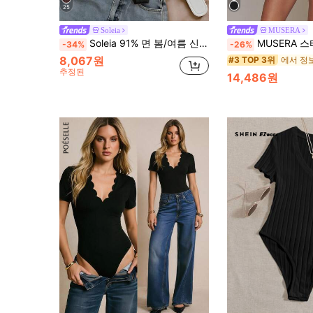
25
Soleia
MUSERA
Soleia 91% 면 봄/여름 신상 캐주얼 휴가 웨스턴 비치 웨딩 게스트 의상 졸업 브런치 룩, 성 패트릭의 날 봄방학 부활절 뮤직 페스티벌 우아한 보헤미안 트로피컬 니트 퍼프 소매 러플 헴 바디수트, 발렌타인데이
MUSERA 스터드 블랙 유니타드 롬퍼 밴도 바르
-34%
-26%
8,067원
#3 TOP 3위
추정된
14,486원