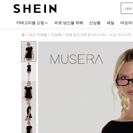
나시
Use up
카테고리별 쇼핑
바로 당신을 위해
신상품
세일
여성의
홈
여성 어패럴
여성복
여성 점프수트 & 바디수트
여성 바디수트
/
/
/
/