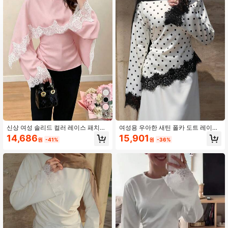
3.1K 팔로워
4.74
3.1K 팔로워
4.74
3.1K 팔로워
4.74
3.1K 팔로워
4.74
4
신상 여성 솔리드 컬러 레이스 패치워
여성용 우아한 새틴 폴카 도트 레이스
크 우아한 긴팔 타이 프론트 새틴 블라
패치워크 비대칭 타이 허리 라운드 넥
14,686
15,901
원
-41%
원
-36%
우스, 봄/여름 휴가에 적합한 핑크
긴팔 탑, 출퇴근 & 화이트 휴가
3.1K 팔로워
4.74
3.1K 팔로워
4.74
3.1K 팔로워
4.74