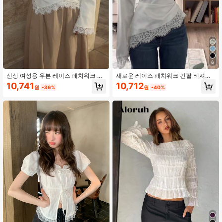
6
신상 여성용 우븐 레이스 패치워크 화
새로운 레이스 패치워크 긴팔 티셔츠,
이트 레이스 타이업 탑, 비대칭 헴 플
봄/여름 데이트, 휴가 및 일상복에 적
10,741
10,712
원
-36%
원
-40%
로럴 레이스 긴팔 탑, 일상복, 데이트,
합 화이트
웨딩, 봄/여름용