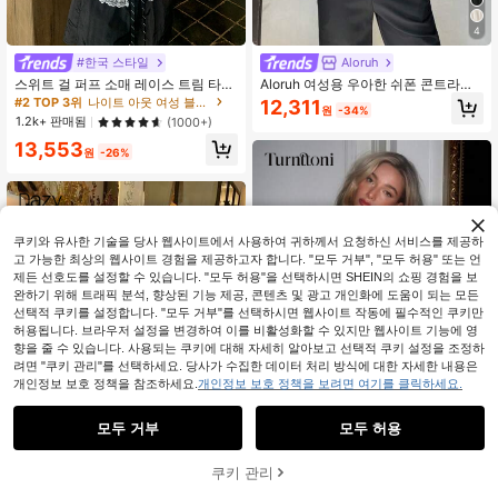
4
#한국 스타일
Aloruh
스위트 걸 퍼프 소매 레이스 트림 타이
Aloruh 여성용 우아한 쉬폰 콘트라스
허리 슬림핏 화이트 블라우스 여름, 프
트 레이스 블라우스 탑 여성용 가을/겨
#2 TOP 3위
나이트 아웃 여성 블라우스
12,311
원
-34%
렌치 걸 스타일
울 탑 화이트 탑, 졸업, 여성용 교사, 개
1.2k+ 판매됨
(1000+)
학, 우아한 여성용 블라우스
13,553
원
-26%
쿠키와 유사한 기술을 당사 웹사이트에서 사용하여 귀하께서 요청하신 서비스를 제공하
고 가능한 최상의 웹사이트 경험을 제공하고자 합니다. "모두 거부", "모두 허용" 또는 언
제든 선호도를 설정할 수 있습니다. "모두 허용"을 선택하시면 SHEIN의 쇼핑 경험을 보
완하기 위해 트래픽 분석, 향상된 기능 제공, 콘텐츠 및 광고 개인화에 도움이 되는 모든
선택적 쿠키를 설정합니다. "모두 거부"를 선택하시면 웹사이트 작동에 필수적인 쿠키만
허용됩니다. 브라우저 설정을 변경하여 이를 비활성화할 수 있지만 웹사이트 기능에 영
향을 줄 수 있습니다. 사용되는 쿠키에 대해 자세히 알아보고 선택적 쿠키 설정을 조정하
려면 "쿠키 관리"를 선택하세요. 당사가 수집한 데이터 처리 방식에 대한 자세한 내용은
개인정보 보호 정책을 참조하세요.
개인정보 보호 정책을 보려면 여기를 클릭하세요.
모두 거부
모두 허용
쿠키 관리
Turnttoni
장바구니 담기
40% 할인!
Turnttoni 여성 우아한 솔리드 컬러 레