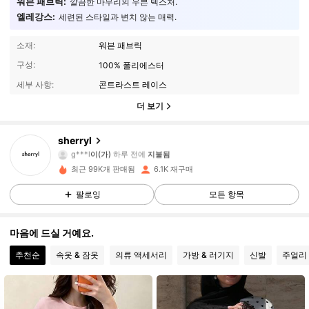
워븐 패브릭:
깔끔한 마무리의 우븐 텍스처.
엘레강스:
세련된 스타일과 변치 않는 매력.
소재:
워븐 패브릭
구성:
100% 폴리에스터
세부 사항:
콘트라스트 레이스
더 보기
3.1K 팔로워
4.74
sherryl
g***l
이(가)
하루 전에
지불됨
p***o
다음
1시간 전
최근 99K개 판매됨
6.1K 재구매
3.1K 팔로워
4.74
팔로잉
모든 항목
3.1K 팔로워
4.74
마음에 드실 거예요.
추천순
속옷 & 잠옷
의류 액세서리
가방 & 러기지
신발
주얼리 
3.1K 팔로워
4.74