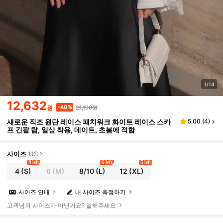
1/14
12,632
21,190원
-40%
원
새로운 직조 원단 레이스 패치워크 화이트 레이스 스카
5.00
(
4
)
프 긴팔 탑, 일상 착용, 데이트, 초봄에 적합
사이즈
US
9 left
6 left
5 left
4
(S)
6
(M)
8/10
(L)
12
(XL)
사이즈 안내
내 사이즈 측정하기
고객님의 사이즈가 아닌가요? 말해주세요