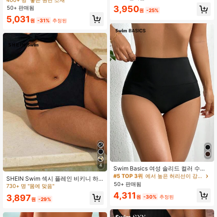
용
620+ 명 "좋은 품질"
3,950
50+ 판매됨
원
-25%
5,031
원
-31%
추정된
#5 TOP 3위
에서 높은 허리선이 강조된 여성용 비키니 하의
30+ 명 "무향"
4
#5 TOP 3위
#5 TOP 3위
에서 높은 허리선이 강조된 여성용 비키니 하의
에서 높은 허리선이 강조된 여성용 비키니 하의
Swim Basics 여성 솔리드 컬러 수영
복 하의 카니발
30+ 명 "무향"
30+ 명 "무향"
SHEIN Swim 섹시 플레인 비키니 하
50+ 판매됨
#5 TOP 3위
에서 높은 허리선이 강조된 여성용 비키니 하의
의 컷아웃
730+ 명 "몸에 맞음"
30+ 명 "무향"
4,311
3,897
원
-30%
추정된
원
-29%