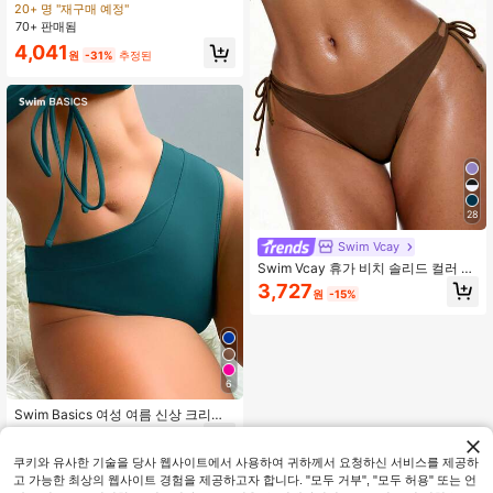
의
20+ 명 "재구매 예정"
70+ 판매됨
4,041
원
-31%
추정된
28
Swim Vcay
Swim Vcay 휴가 비치 솔리드 컬러 타
이업 수영복 하의
3,727
원
-15%
6
Swim Basics 여성 여름 신상 크리스
크로스 로우 웨이스트 트라이앵글 비
4,734
원
-29%
키니 하의
쿠키와 유사한 기술을 당사 웹사이트에서 사용하여 귀하께서 요청하신 서비스를 제공하
고 가능한 최상의 웹사이트 경험을 제공하고자 합니다. "모두 거부", "모두 허용" 또는 언