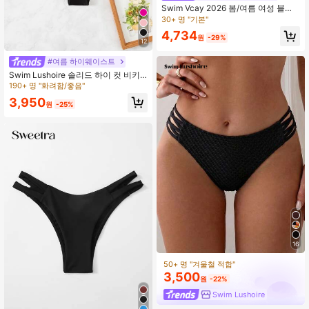
Swim Vcay 2026 봄/여름 여성 블랙
사이드 하이컷 홀로 디자인 섹시 비키
30+ 명 "기본"
니 하의
4,734
원
-29%
12
#여름 하이웨이스트
Swim Lushoire 솔리드 하이 컷 비키
니 하의
190+ 명 "화려함/좋음"
3,950
원
-25%
16
50+ 명 "겨울철 적합"
3,500
원
-22%
Swim Lushoire