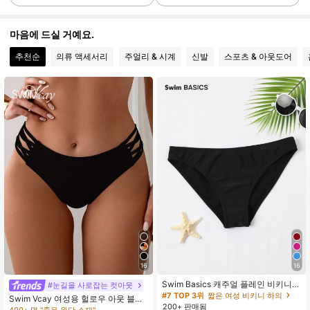
670 팔로워
4.84
마음에 드실 거예요.
추천순
의류 액세서리
주얼리 & 시계
신발
스포츠 & 아웃도어
670 팔로워
4.84
670 팔로워
4.84
670 팔로워
4.84
670 팔로워
4.84
670 팔로워
4.84
670 팔로워
4.84
#7 TOP 3위
짧은 여성 비키니 하의
16
16
670 팔로워
4.84
620+ 명 "좋은 품질"
#7 TOP 3위
#7 TOP 3위
짧은 여성 비키니 하의
짧은 여성 비키니 하의
Swim Basics 캐주얼 플레인 비키니
#눈길을 사로잡는 컷아웃
하의
620+ 명 "좋은 품질"
620+ 명 "좋은 품질"
Swim Vcay 여성용 헐로우 아웃 블랙
200+ 판매됨
#7 TOP 3위
짧은 여성 비키니 하의
수영복 비키니 바텀, 여름, 해변, 수영
400+ 명 "좋은 원단 소재"