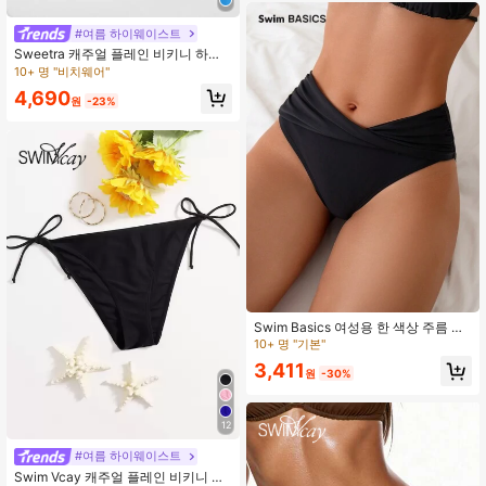
#여름 하이웨이스트
Sweetra 캐주얼 플레인 비키니 하의
컷아웃
10+ 명 "비치웨어"
4,690
원
-23%
Swim Basics 여성용 한 색상 주름 비
키니 하의 카니발
10+ 명 "기본"
3,411
원
-30%
12
#여름 하이웨이스트
Swim Vcay 캐주얼 플레인 비키니 하