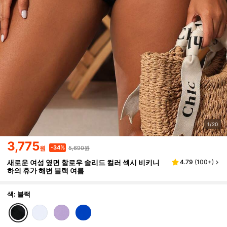
1/20
3,775
5,690원
-34%
원
새로운 여성 옆면 할로우 솔리드 컬러 섹시 비키니
4.79
(
100+
)
하의 휴가 해변 블랙 여름
색: 블랙