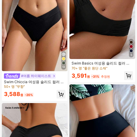
5
Swim Basics 여성용 솔리드 컬러 러
셔드 비치 비키니 바텀, 여름에 적합
18
70+ 명 "좋은 원단 소재"
3,591
#여름 하이웨이스트
원
-31%
추정된
Swim Chiccia 여성용 솔리드 컬러 풀
커버리지 비키니 바텀, 여름 해변용
50+ 명 "무향"
3,588
원
-20%