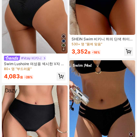
SHEIN Swim 비키니 하의 단색 하이
웨스트
530+ 명 "몸에 맞음"
4
3,352
원
-16%
#Vcay 비키니
Swim Lushoire 여성용 섹시한 V자 엉
덩이 리프팅 섹시 비키니 팬티
80+ 명 "부드러움"
4,083
원
-28%