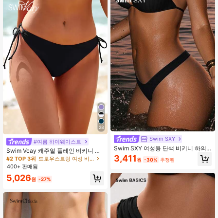
28
#2 TOP 3위
드로우스트링 여성 비키니 하의
Swim SXY
3.4k+ 명 "좋은 품질"
#여름 하이웨이스트
Swim SXY 여성용 단색 비키니 하의,
#2 TOP 3위
#2 TOP 3위
드로우스트링 여성 비키니 하의
드로우스트링 여성 비키니 하의
Swim Vcay 캐주얼 플레인 비키니 하
심플한 해변 바캉스 스타일
3,411
의
3.4k+ 명 "좋은 품질"
3.4k+ 명 "좋은 품질"
원
-30%
추정된
400+ 판매됨
#2 TOP 3위
드로우스트링 여성 비키니 하의
3.4k+ 명 "좋은 품질"
5,026
원
-27%