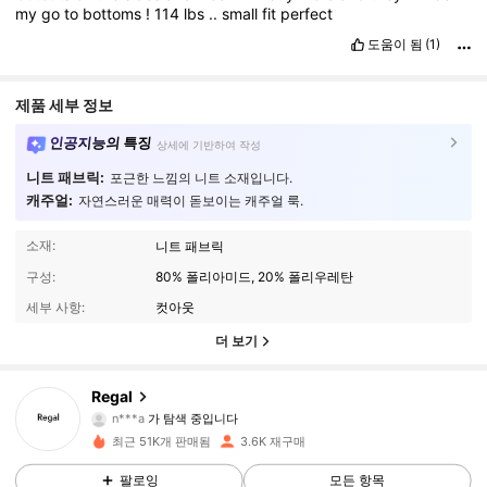
my
go
to
bottoms
!
114
lbs
..
small
fit
perfect
도움이 됨
(1)
제품 세부 정보
인공지능의 특징
상세에 기반하여 작성
니트 패브릭:
포근한 느낌의 니트 소재입니다.
캐주얼:
자연스러운 매력이 돋보이는 캐주얼 룩.
소재:
니트 패브릭
구성:
80% 폴리아미드, 20% 폴리우레탄
세부 사항:
컷아웃
더 보기
670 팔로워
4.84
Regal
n***a
가 탐색 중입니다
670 팔로워
4.84
최근 51K개 판매됨
3.6K 재구매
670 팔로워
4.84
팔로잉
모든 항목