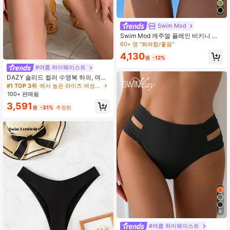
Swim Mod
Swim Mod 캐주얼 플레인 비키니 하
의 컷아웃
60+ 명 "화려함/좋음"
4,130
원
-12%
#1 TOP 3위
에서 높은 라이즈 여성용 비키니 하의
20+ 명 "비치웨어"
#여름 하이웨이스트
#1 TOP 3위
#1 TOP 3위
에서 높은 라이즈 여성용 비키니 하의
에서 높은 라이즈 여성용 비키니 하의
DAZY 솔리드 컬러 수영복 하의, 여름
해변 여성 의상
20+ 명 "비치웨어"
20+ 명 "비치웨어"
100+ 판매됨
#1 TOP 3위
에서 높은 라이즈 여성용 비키니 하의
20+ 명 "비치웨어"
3,591
원
-31%
추정된
4
#여름 하이웨이스트