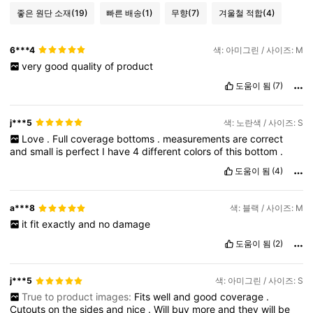
좋은 원단 소재
(19)
빠른 배송
(1)
무향
(7)
겨울철 적합
(4)
6***4
색: 아미그린 / 사이즈: M
very
good
quality
of
product
도움이 됨
(7)
j***5
색: 노란색 / 사이즈: S
Love
.
Full
coverage
bottoms
.
measurements
are
correct
and
small
is
perfect
I
have
4
different
colors
of
this
bottom
.
도움이 됨
(4)
a***8
색: 블랙 / 사이즈: M
it
fit
exactly
and
no
damage
도움이 됨
(2)
j***5
색: 아미그린 / 사이즈: S
True to product images:
Fits
well
and
good
coverage
.
Cutouts
on
the
sides
and
nice
.
Will
buy
more
and
they
will
be