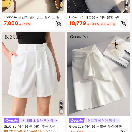
7
10
822K 팔로워
4.77
Franclia 프렌치 엘레강스 솔리드 컬
GlowEve 여성용 패셔너블한 우아한
러 장식 벨트 반바지, 라이트 옐로우,
미니멀리스트 장식 버튼 A라인 실용적
7,050
10,779
원
-15%
원
-30%
마지막 2일
직장, 출퇴근, 파티, 캐주얼, 여름 행사
인 포켓 솔리드 컬러 반바지, 봄/여름
에 적합, 여성 여름 반바지
822K 팔로워
4.77
822K 팔로워
4.77
#시대를 초월한 우아함
#외교적 매력의 핵심
BizChic 여성용 봄 허리 주름 사선 포
GlowEve 여성용 새로운 우아한 패션
켓 디자인 우아한 미니멀리스트 캐주
디자인 허리선 잡은 A라인 스커트
#6 TOP 3위
에서 주름 개선 여성 하의