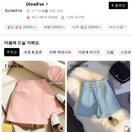
GlowEve
팔로잉
o***a
다음
10분 전에
v***0
가 탐색 중입니다
822K 팔로워
4.77
최근 4M개 판매됨
1.2M 재구매
좋은 품질 (9999+)
예쁨 (9999+)
아주 좋음 (9999+)
부드러움 (999
822K 팔로워
4.77
마음에 드실 거예요.
추천순
속옷 & 잠옷
의류 액세서리
가방 & 러기지
신발
스포츠
822K 팔로워
4.77
822K 팔로워
4.77
822K 팔로워
4.77
822K 팔로워
4.77
822K 팔로워
4.77