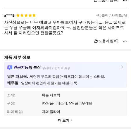
a***8
색: 블랙 / 사이즈: M
사진상으로는
너무
예쁘고
우아해보여서
구매했는데….
음…
실제로
는
쭈글
쭈글에
이저씨바지같아요
ㅜ.
날씬한분들은
작은
사이즈로
사서
잘
다려입으면
괜찮을듯요?
도움이 됨
(9)
제품 세부 정보
인공지능의 특징
상세에 기반하여 작성
워븐 패브릭:
세련된 무드와 깔끔한 직조감이 돋보이는 스타일.
캐주얼:
일상에서 편안하게 즐기는 데일리 룩.
소재:
워븐 패브릭
구성:
95% 폴리에스터, 5% 폴리우레탄
폐쇄 타입:
지퍼 플라이
더 보기
822K 팔로워
4.77