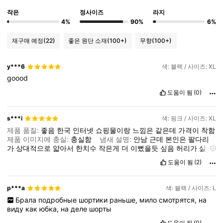
작은
정사이즈
라지
4%
90%
6%
재구매 예정
(22)
좋은 원단 소재
(100+)
무향
(100+)
y***6
색: 블랙 / 사이즈: XL
goood
도움이 됨
(0)
s***i
색: 핑크 / 사이즈: XL
제품 품질:
좋음
한국
인터넷
쇼핑물이랑
느낌은
같은데
가격이
착함
제품 이미지에 충실:
충실함
냄새 설명:
안남
근데
본인은
팔다리
가
상대적으로
얇아서
한치수
작은게
더
이뻤을듯
싶음
허리가
살짝
문제지만...
도움이 됨
(2)
p***a
색: 블랙 / 사이즈: L
Брала
подробные
шортики
раньше,
мило
смотрятся,
на
виду
как
юбка,
на
деле
шорты
도움이 됨
(0)