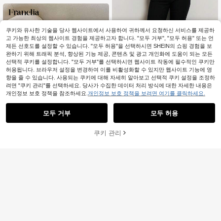
쿠키와 유사한 기술을 당사 웹사이트에서 사용하여 귀하께서 요청하신 서비스를 제공하
고 가능한 최상의 웹사이트 경험을 제공하고자 합니다. "모두 거부", "모두 허용" 또는 언
제든 선호도를 설정할 수 있습니다. "모두 허용"을 선택하시면 SHEIN의 쇼핑 경험을 보
완하기 위해 트래픽 분석, 향상된 기능 제공, 콘텐츠 및 광고 개인화에 도움이 되는 모든
선택적 쿠키를 설정합니다. "모두 거부"를 선택하시면 웹사이트 작동에 필수적인 쿠키만
허용됩니다. 브라우저 설정을 변경하여 이를 비활성화할 수 있지만 웹사이트 기능에 영
향을 줄 수 있습니다. 사용되는 쿠키에 대해 자세히 알아보고 선택적 쿠키 설정을 조정하
려면 "쿠키 관리"를 선택하세요. 당사가 수집한 데이터 처리 방식에 대한 자세한 내용은
개인정보 보호 정책을 참조하세요.
개인정보 보호 정책을 보려면 여기를 클릭하세요.
모두 거부
모두 허용
#지저분하면서도 세련된 스타일
MUSERA 미드 라이즈 버튼 카프리 레
깅스 여름 휴가 Y2k 우아한 귀여운 캐
쿠키 관리
#1 TOP 3위
카프리 여성 레깅스
장바구니 담기
37% 할인!
주얼 섹시 컬렉티브 개학 바지 봄 비즈
11
5k+ 판매됨
(1000+)
니스
Franclia 솔리드 컬러, 피티드, 리얼 포
10,872
원
-31%
마지막 2일
켓, 허리 조임, 3D 러플 트림, 지퍼, 버
11,190
원
-26%
튼, 휴일, 휴가, 우아한, 캐주얼, 출퇴
근, 미니멀리스트, 섹시, 시크 여성 플
레어 쇼츠, 봄/여름