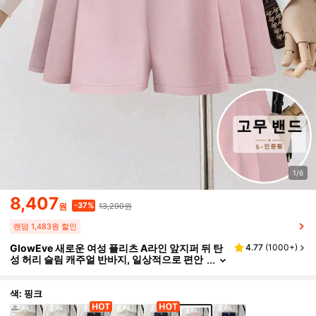
1/6
8,407
13,290원
-37%
원
랜덤 1,483원 할인
GlowEve 새로운 여성 플리츠 A라인 앞지퍼 뒤 탄
4.77
(
1000+
)
성 허리 슬림 캐주얼 반바지, 일상적으로 편안
하고 우아합니다
색: 핑크