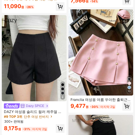
7,566
원
-14%
얼 출퇴근 데이트 일상 휴가 독립기념
11,090
일 졸업 시즌 음악 축제 슬리밍 우아한
원
-26%
다용도 고급 여름 사교 휴일 파티 외출
해변 사무실 프렌치 빈티지 프레시 반
바지
10
8
Franclia 여성용 여름 우아한 출퇴근
용 솔리드 컬러 반바지
9,477
Dazy SPICE
원
-30%
마지막 2일
DAZY 여성용 솔리드 컬러 캐주얼 다
용도 데일리웨어 반바지 여름
#9 TOP 3위
단추 여성 반바지
300+ 판매됨
8,175
원
-31%
마지막 2일