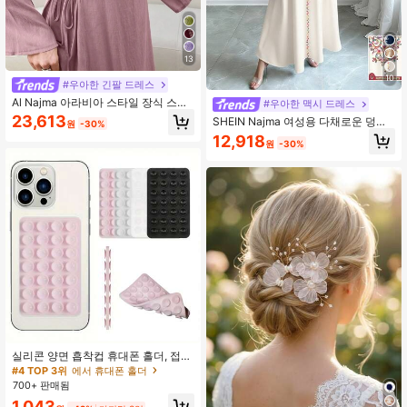
13
10
#우아한 긴팔 드레스
Al Najma 아라비아 스타일 장식 스티
#우아한 맥시 드레스
커와 허리 묶음 장식이 있는 여성 우아
23,613
SHEIN Najma 여성용 다채로운 덩굴
원
-30%
한 드레스
패턴 디지털 프린트 V넥 긴소매 우아
12,918
원
-30%
한 아랍 맥시 드레스, 봄/가을
실리콘 양면 흡착컵 휴대폰 홀더, 접착
제 없는 28개의 독립 흡착컵, 재사용
#4 TOP 3위
에서 휴대폰 홀더
가능한 양면 그립 [사용 전 단단히 눌
700+ 판매됨
러 탈착 방지], 메이크업, 피트니스, 샤
1,043
워, 자동차 및 주방에 적합, 세척이 쉽