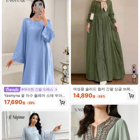
14
5
여성용 솔리드 컬러 긴팔 싱글 브레스
#우아한 긴팔 드레스
트 캐주얼 아라비안 드레스 봄 가을
14,890
Yasmyna 꽃 자수 플레어 소매 우아한
원
-24%
블루 블라우스
17,690
원
-25%