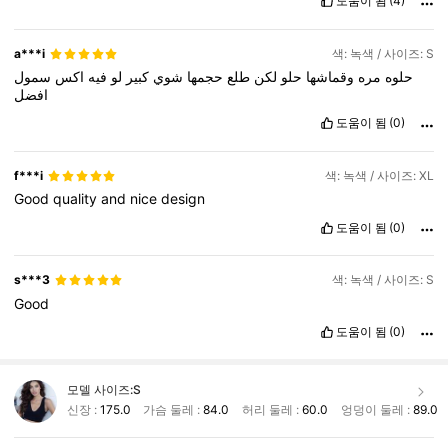
도움이 됨
(4)
a***i
색: 녹색 / 사이즈: S
حلوه
مره
وقماشها
حلو
لكن
طلع
حجمها
شوي
كبير
لو
فيه
اكس
سمول
افضل
도움이 됨
(0)
f***i
색: 녹색 / 사이즈: XL
Good
quality
and
nice
design
도움이 됨
(0)
s***3
색: 녹색 / 사이즈: S
Good
도움이 됨
(0)
모델 사이즈:
S
신장 :
175.0
가슴 둘레 :
84.0
허리 둘레 :
60.0
엉덩이 둘레 :
89.0