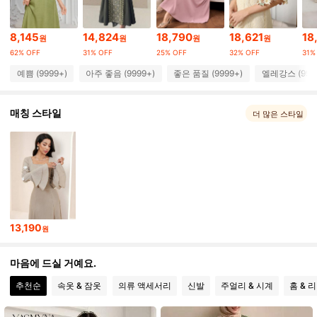
594K 팔로워
4.91
8,145
14,824
18,790
18,621
18
594K 팔로워
원
원
원
원
4.91
62% OFF
31% OFF
25% OFF
32% OFF
31%
594K 팔로워
4.91
예쁨 (9999+)
아주 좋음 (9999+)
좋은 품질 (9999+)
엘레강스 (999
594K 팔로워
4.91
매칭 스타일
더 많은 스타일
594K 팔로워
4.91
594K 팔로워
4.91
594K 팔로워
4.91
13,190
원
마음에 드실 거예요.
추천순
속옷 & 잠옷
의류 액세서리
신발
주얼리 & 시계
홈 & 