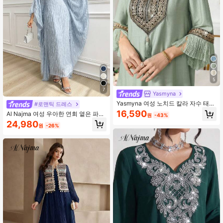
5
7
Yasmyna
Yasmyna 여성 노치드 칼라 자수 태슬
#로맨틱 드레스
장식 우아한 긴팔 터키 & 아랍 전통 맥
16,590
Al Najma 여성 우아한 연회 옅은 파란
원
-43%
시 드레스
색 공예 깃털 소재 카프탄 및 할라비야
24,980
원
-26%
여름 옷, 검소한