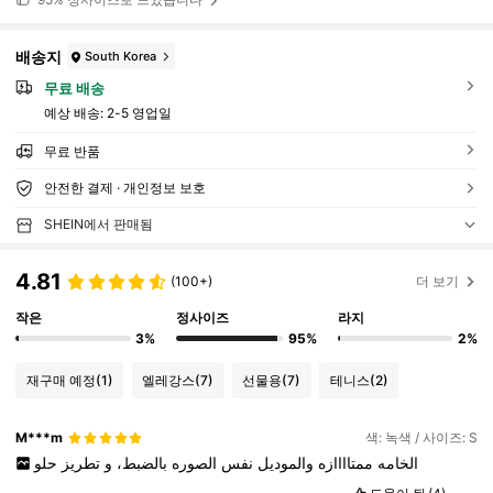
배송지
South Korea
무료 배송
예상 배송:
2-5 영업일
무료 반품
안전한 결제 · 개인정보 보호
SHEIN에서 판매됨
4.81
(100+)
더 보기
작은
정사이즈
라지
3%
95%
2%
재구매 예정
(1)
엘레강스
(7)
선물용
(7)
테니스
(2)
M***m
색: 녹색 / 사이즈: S
الخامه
ممتاااازه
والموديل
نفس
الصوره
بالضبط،
و
تطريز
حلو