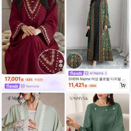
Al Najma
17,001
SHEIN Najma 여성 플로럴 디지털 프
원
-32%
추정된
린트 팝 아트 스타일 긴팔 캐주얼 아랍
11,421
원
-32%
Yasmyna
아바야 카디건 겉옷, 봄/가을