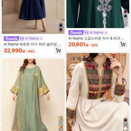
10
Al Najma
Al Najma 고급스러운 자수 & 비즈 루
Al Najma
즈 롱 슬리브 스플릿 맥시 드레스, 터
20,601
Al Najma 새로운 자수 허리 슬리밍 2
원
-32%
키 & 아랍 전통 스타일
인 1 캐주얼 휴가 파티 드레스
22,990
원
-44%