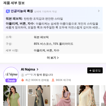
제품 세부 정보
인공지능의 특징
상세에 기반하여 작성
워븐 패브릭:
탄탄한 조직감과 편안한 스타일
아플리케, 버튼, 자수:
아플리케는 섬세한 아름다움으로 개인의 스타일을
새롭게 정의하며, 포멀한 룩과 캐주얼한 룩 모두에 자연스럽게 깊이와 세련
미를 더해줍니다.
소재:
워븐 패브릭
구성:
85% 비스코스, 15% 폴리아미드
세부 사항:
아플리케, 버튼, 자수
더 보기
594K 팔로워
4.91
Al Najma
팔로잉
e***8
가 탐색 중입니다
594K 팔로워
4.91
최근 900K개 판매됨
960K 재구매
594K 팔로워
4.91
594K 팔로워
4.91