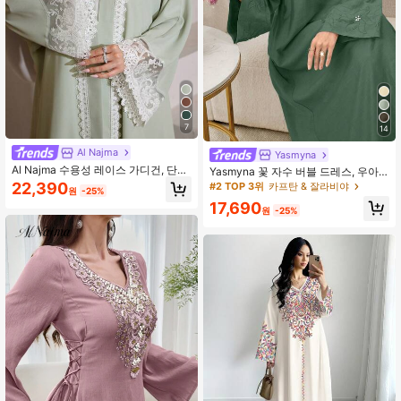
7
14
Al Najma
Yasmyna
Al Najma 수용성 레이스 가디건, 단색
Yasmyna 꽃 자수 버블 드레스, 우아
우아한 두바이 스타일 아바야 로브, 긴
한 아랍 스타일
22,390
#2 TOP 3위
카프탄 & 잘라비야
원
-25%
소매
17,690
원
-25%