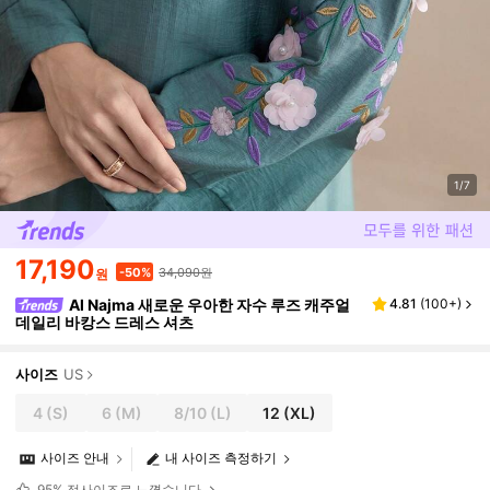
1/7
17,190
34,090원
-50%
원
Al Najma 새로운 우아한 자수 루즈 캐주얼
4.81
(
100+
)
데일리 바캉스 드레스 셔츠
사이즈
US
4
(S)
6
(M)
8/10
(L)
12
(XL)
사이즈 안내
내 사이즈 측정하기
95%
정사이즈로 느꼈습니다