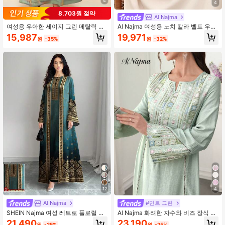
4
4
8,703원 절약
Al Najma
여성용 우아한 세이지 그린 메탈릭 롱
Al Najma 여성용 노치 칼라 벨트 우아
아바야 드레스, 골드 직조 테이프 트림
한 긴 소매 터키 맥시 드레스, 아랍 아
15,987
19,971
원
-35%
원
-32%
이 있는 럭셔리 모데스트 카프탄, 웨딩
바야
게스트 이브닝 파티 가을용
12
4
Al Najma
#민트 그린
SHEIN Najma 여성 레트로 플로럴 &
Al Najma 화려한 자수와 비즈 장식 플
보태니컬 프린트 긴소매 캐주얼 아랍
레어 소매 라운드 넥 맥시 아라비아 드
21,490
23,190
원
-25%
원
-25%