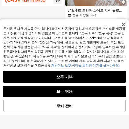
원
-42%
마지막 3일
고 자국이 남지 않는 부드러운 촉감의
재사용 가능한 휴대폰 액세서리
3개/세트 로맨틱 화이트 시어 플로럴
U자형 헤어 클립, 수제 비즈 진주 신부
높은 재방문 고객
헤드피스, 신부 들러리 헤어스타일에
3,732
적합
원
-34%
쿠키와 유사한 기술을 당사 웹사이트에서 사용하여 귀하께서 요청하신 서비스를 제공하
고 가능한 최상의 웹사이트 경험을 제공하고자 합니다. "모두 거부", "모두 허용" 또는 언
제든 선호도를 설정할 수 있습니다. "모두 허용"을 선택하시면 SHEIN의 쇼핑 경험을 보
완하기 위해 트래픽 분석, 향상된 기능 제공, 콘텐츠 및 광고 개인화에 도움이 되는 모든
선택적 쿠키를 설정합니다. "모두 거부"를 선택하시면 웹사이트 작동에 필수적인 쿠키만
허용됩니다. 브라우저 설정을 변경하여 이를 비활성화할 수 있지만 웹사이트 기능에 영
향을 줄 수 있습니다. 사용되는 쿠키에 대해 자세히 알아보고 선택적 쿠키 설정을 조정하
려면 "쿠키 관리"를 선택하세요. 당사가 수집한 데이터 처리 방식에 대한 자세한 내용은
개인정보 보호 정책을 참조하세요.
개인정보 보호 정책을 보려면 여기를 클릭하세요.
모두 거부
모두 허용
쿠키 관리
장바구니 담기
50% 할인!