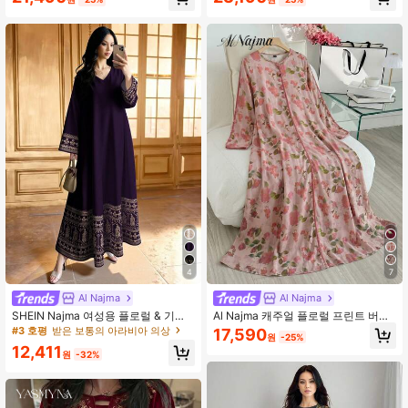
스타일 의상 세트, 봄/가을
레스, 검소한
4
7
Al Najma
Al Najma
SHEIN Najma 여성용 플로럴 & 기하
Al Najma 캐주얼 플로럴 프린트 버튼
학적 대칭 프린트 브이넥 긴팔 드레스,
다운 여성용 아랍 전통 드레스
#3 호평
받은 보통의 아라비아 의상
17,590
원
-25%
우아한 아랍 스타일 드레스, 봄/여름
12,411
원
-32%