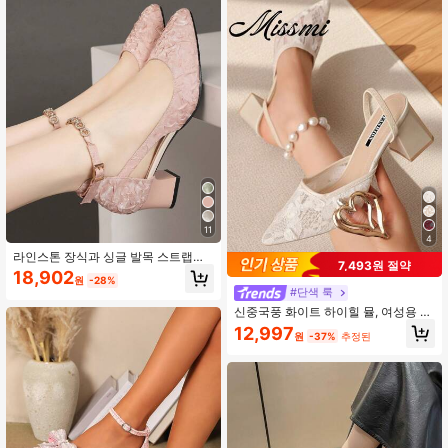
11
4
라인스톤 장식과 싱글 발목 스트랩이
7,493원 절약
있는 하이힐 펌프스, 우아함
18,902
원
-28%
#단색 룩
신중국풍 화이트 하이힐 뮬, 여성용 뾰
족한 토 레이스 자수 슬립온 샌들, 우
12,997
원
-37%
추정된
아한, 파티 의상, 청키 힐, 여름 신발