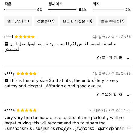
작은
정사이즈
라지
4%
94%
2%
엘레강스
(29)
선물용
(17)
편안한 시곗줄
(10)
높은 휴대성
(7)
r***i
색: 핑크 / 사이즈: CN36
مناسبة
بالنسبة
للقياس
لكنها
ليست
وردية
وانما
لونها
يميل
للون
المشمش
도움이 됨
(6)
e***y
색: 블루 / 사이즈: CN35
This
is
the
only
size
35
that
fits
,
the
embroidery
is
very
cutesy
and
elegant
.
Affordable
and
good
quality
.
도움이 됨
(3)
e***a
색: 베이지 / 사이즈: CN37
very
very
true
to
picture
true
to
size
fits
me
perfectly
well
no
regret
buying
this
will
recommend
this
to
others
too
ksmsncnsnx
s
.
sbajjsn
ns
sbxjsjsx
.
jswjnxnsx
.
sjsnx
sjxnnan
dnjsns
sn
jejsj
bedj