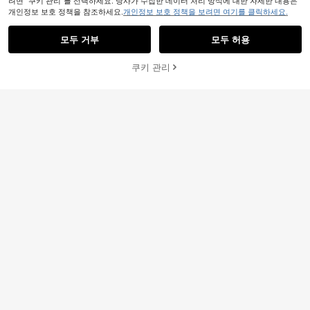
려면 "쿠키 관리"를 선택하세요. 당사가 수집한 데이터 처리 방식에 대한 자세한 내용은
개인정보 보호 정책을 참조하세요.
개인정보 보호 정책을 보려면 여기를 클릭하세요.
11
모두 거부
모두 허용
8,958원 절약
쿠키 관리
장바구니 담기
25% 할인!
#시크 키튼 힐
7,408원 절약
CUCCOO CHICEST 레이스 플로럴
우아한 스타일 뾰족한 하이힐 샌들, 새
Miss Mi
#1 TOP 3위
에서 꽃 여성 펌프
로운 동방 스타일, 기질을 추구하는 여
60+ 판매됨
새로운 동방 스타일 화이트 하이힐 뮬,
성에게 적합하며, 일상 출퇴근, 데이트
여성용 뾰족한 토 레이스 자수 컨버터
15,632
13,082
또는 치파오/드레스와 매치하여 가벼
원
-36%
추정된
원
-36%
추정된
블 샌들, 청키 힐, 여름 신발
운 연회에 참석하기에 매우 적합합니
다