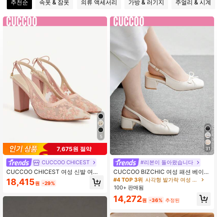
추천순
속옷 & 잠옷
의류 액세서리
가방 & 러기지
주얼리 & 시계
253K 팔로워
4.84
253K 팔로워
4.84
253K 팔로워
4.84
253K 팔로워
4.84
253K 팔로워
4.84
5
7,675원 절약
31
CUCCOO CHICEST
#리본이 돌아왔습니다
CUCCOO CHICEST 여성 신발 여름
CUCCOO BIZCHIC 여성 패션 베이지
신상 클로즈드 토 샌들 여성용 스위트
클래식 보우 백스트랩 플랫 슈즈, 출퇴
#4 TOP 3위
사각형 발가락 여성 펌프
18,415
원
-29%
하이힐 패션 자수 하이힐 슈즈
근, 데이트, 파티, 휴일, 캐주얼 두꺼운
100+ 판매됨
굽 백스트랩 펌프스 크리스마스 봄 신
14,272
발용
원
-36%
추정된