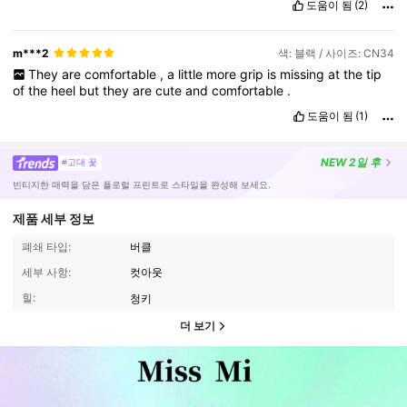
도움이 됨
(2)
m***2
색: 블랙 / 사이즈: CN34
They
are
comfortable
,
a
little
more
grip
is
missing
at
the
tip
of
the
heel
but
they
are
cute
and
comfortable
.
도움이 됨
(1)
NEW
2일 후
#고대 꽃
빈티지한 매력을 담은 플로럴 프린트로 스타일을 완성해 보세요.
제품 세부 정보
폐쇄 타입:
버클
세부 사항:
컷아웃
힐:
청키
더 보기