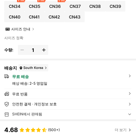
6 left
8 left
8 left
CN34
CN35
CN36
CN37
CN38
CN39
CN40
CN41
CN42
CN43
사이즈 안내
사이즈 정확
수량:
배송지
South Korea
무료 배송
예상 배송:
2-5 영업일
무료 반품
안전한 결제 · 개인정보 보호
SHEIN에서 판매됨
4.68
(500+)
더 보기