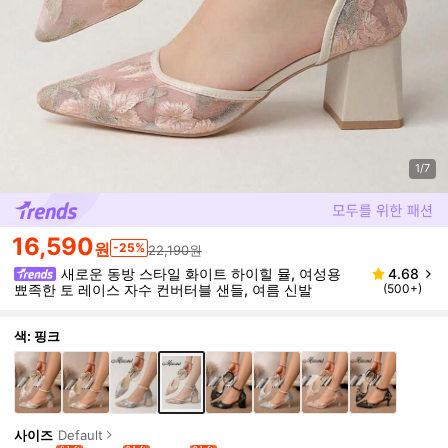
1/7
16,590
원
-25%
22,190원
새로운 동방 스타일 화이트 하이힐 뮬, 여성용
4.68
뾰족한 토 레이스 자수 컨버터블 샌들, 여름 신발
(500+)
색: 핑크
사이즈
Default