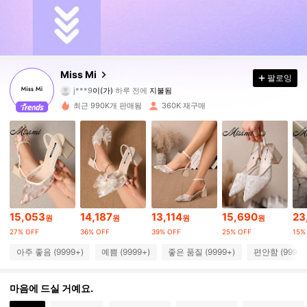
253K 팔로워
4.84
Miss Mi
팔로잉
j***9
이(가)
하루 전에
지불됨
c***3
다음
10분 전에
최근 990K개 판매됨
360K 재구매
253K 팔로워
4.84
253K 팔로워
4.84
253K 팔로워
4.84
15,053
14,187
13,114
15,690
23
원
원
원
원
27% OFF
36% OFF
39% OFF
25% OFF
15%
253K 팔로워
4.84
아주 좋음 (9999+)
예쁨 (9999+)
좋은 품질 (9999+)
편안함 (9999+
253K 팔로워
4.84
마음에 드실 거예요.