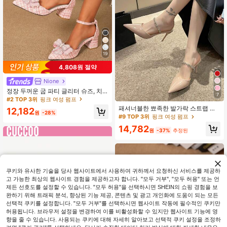
19
4,808원 절약
Nione
정장 두꺼운 굽 파티 글리터 슈즈, 치
7
파오 드레스 웨딩 슈즈, 신부 슈즈, 들
#2 TOP 3위
핑크 여성 펌프
러리 슈즈, 미드 힐 뾰족한 토 하이힐
패셔너블한 뾰족한 발가락 스트랩 하
12,182
여성용
원
-28%
이힐 펌프스, 편안하고 다용도, 우아
#9 TOP 3위
핑크 여성 펌프
한, 파티
14,782
원
-37%
추정된
쿠키와 유사한 기술을 당사 웹사이트에서 사용하여 귀하께서 요청하신 서비스를 제공하
고 가능한 최상의 웹사이트 경험을 제공하고자 합니다. "모두 거부", "모두 허용" 또는 언
제든 선호도를 설정할 수 있습니다. "모두 허용"을 선택하시면 SHEIN의 쇼핑 경험을 보
완하기 위해 트래픽 분석, 향상된 기능 제공, 콘텐츠 및 광고 개인화에 도움이 되는 모든
선택적 쿠키를 설정합니다. "모두 거부"를 선택하시면 웹사이트 작동에 필수적인 쿠키만
허용됩니다. 브라우저 설정을 변경하여 이를 비활성화할 수 있지만 웹사이트 기능에 영
향을 줄 수 있습니다. 사용되는 쿠키에 대해 자세히 알아보고 선택적 쿠키 설정을 조정하