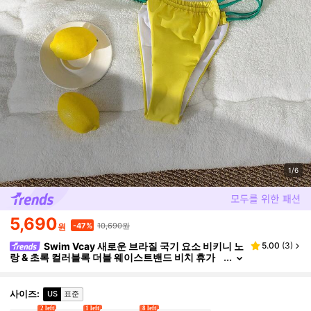
1/6
5,690
10,690원
-47%
원
Swim Vcay 새로운 브라질 국기 요소 비키니 노
5.00
(
3
)
랑 & 초록 컬러블록 더블 웨이스트밴드 비치 휴가
투피스 수영복 세트
사이즈
:
US
표준
2 left
1 left
8 left