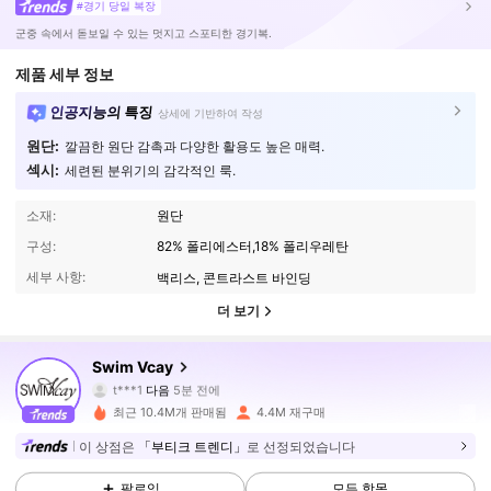
#경기 당일 복장
군중 속에서 돋보일 수 있는 멋지고 스포티한 경기복.
제품 세부 정보
인공지능의 특징
상세에 기반하여 작성
원단:
깔끔한 원단 감촉과 다양한 활용도 높은 매력.
섹시:
세련된 분위기의 감각적인 룩.
소재:
원단
구성:
82% 폴리에스터,18% 폴리우레탄
세부 사항:
백리스, 콘트라스트 바인딩
더 보기
600K 팔로워
4.90
Swim Vcay
a***7
가 탐색 중입니다
600K 팔로워
4.90
최근 10.4M개 판매됨
4.4M 재구매
이 상점은
「부티크 트렌디」
로 선정되었습니다
600K 팔로워
4.90
팔로잉
모든 항목