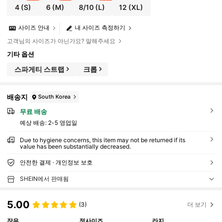
4
(S)
6
(M)
8/10
(L)
12
(XL)
사이즈 안내
내 사이즈 측정하기
고객님의 사이즈가 아닌가요? 말해주세요
기타 옵션
스파게티 스트랩
크롭
배송지
South Korea
무료 배송
예상 배송:
2-5 영업일
Due to hygiene concerns, this item may not be returned if its
value has been substantially decreased.
안전한 결제 · 개인정보 보호
SHEIN에서 판매됨
5.00
(3)
더 보기
작은
정사이즈
라지