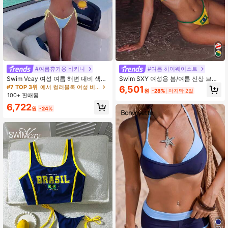
600K 팔로워
4.90
600K 팔로워
4.90
#여름휴가용 비키니
#여름 하이웨이스트
Swim Vcay 여성 여름 해변 대비 색상
Swim SXY 여성용 봄/여름 신상 브라
홀터 넥 타이 섹시 비키니 및 트라이앵
질 국기 배치 프린트 트림 V넥 홀터 백
#7 TOP 3위
에서 컬러블록 여성 비키니 세트
6,501
원
-28%
마지막 2일
글 팬티 수영복 세트 블루 비키니 요트
리스 트라이앵글 비키니 하의 섹시 2
100+ 판매됨
파티 의상 휴가 비키니 보트 파티 의상
피스 수영복
6,722
여성 타이 사이드 비키니 트라이앵글
원
-24%
비키니 세트 라이트 블루 비키니