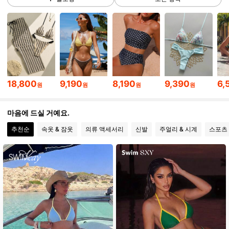
600K 팔로워
4.90
600K 팔로워
4.90
18,800
9,190
8,190
9,390
6,
원
원
원
원
600K 팔로워
4.90
마음에 드실 거예요.
추천순
속옷 & 잠옷
의류 액세서리
신발
주얼리 & 시계
스포츠
600K 팔로워
4.90
600K 팔로워
4.90
600K 팔로워
4.90