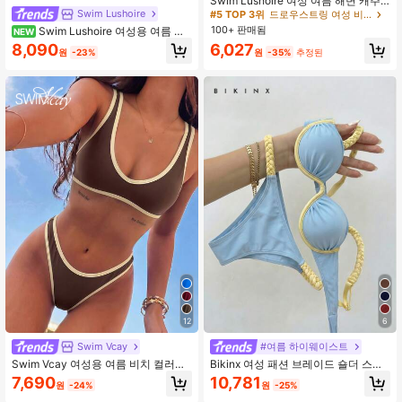
Swim Lushoire 여성 여름 해변 캐주
얼 휴가 사이드 드로스트링 러플 헴 블
Swim Lushoire
#5 TOP 3위
드로우스트링 여성 비키니 하의
랙 수영복 하의
100+ 판매됨
Swim Lushoire 여성용 여름 휴
NEW
가 비치 로즈 레드 & 화이트 스트라이
8,090
6,027
원
-23%
원
-35%
추정된
프 프린트 탈부착 스파게티 스트랩 밴
도 하이웨스트 비키니 세트
12
6
Swim Vcay
#여름 하이웨이스트
Swim Vcay 여성용 여름 비치 컬러블
Bikinx 여성 패션 브레이드 숄더 스트
록 비키니 탑 및 트라이앵글 하의 투피
랩 비키니 세트, 언더와이어 1피스 탑,
7,690
10,781
원
-24%
원
-25%
스 수영복 세트
대비 컬러 백 타이 수영복, 휴가 비치
여름