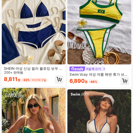
SHEIN 여성 신상 컬러 블로킹 보우 타
#블록코어
이 장식 V넥 홀터 백리스 트라이앵글
200+ 판매됨
Swim Vcay 여성 여름 해변 휴가 브라
탑 & 타이 사이드 하의 & 반바지 3피
8,811
질 국기 프린트 트림 2 인 1 비키니 세
6,890
원
-32%
마지막 2일
스 비키니 수영복 세트, 봄/여름 도트
원
-46%
트
비키니 휴가 브라운 도트 비키니 도트
보드 쇼츠 비키니