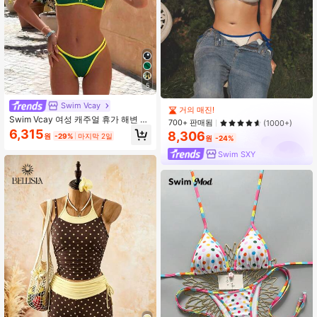
5
Swim Vcay
거의 매진!
Swim Vcay 여성 캐주얼 휴가 해변 파
700+ 판매됨
(1000+)
티 우아한 섹시 스파게티 스트랩 프린
6,315
8,306
원
-29%
마지막 2일
트 비키니 투피스 수영복, 여름 수영
원
-24%
바캉스 여성용 여름 의상 비키니 세트
Swim SXY
여성용 2피스 세트 야미 컨트롤 수영
복 여성용 수영복 세트 제스티바 수영
복 얼룩말 비키니 세트 지퍼 업 짐 탑