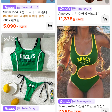
17
#5 TOP 3위
넥타이 백 여성 탱키니스
거의 매진!
Swim Mod
Amplova
#5 TOP 3위
#5 TOP 3위
넥타이 백 여성 탱키니스
넥타이 백 여성 탱키니스
Swim Mod 여성 스트라이프 홀터 브
Amplova 여성 수영복 세트, 2 in 1, 마
이넥 끈 탱키니 투피스 세트, 해변 음
거의 매진!
거의 매진!
젠타 및 옐로우 대비 색상, 섹시하고
11,375
악 축제 여성 수영복을 위한 성숙하고
원
-24%
600+ 판매됨
아방가르드, 해변 휴가에 적합한 여성
#5 TOP 3위
넥타이 백 여성 탱키니스
세련된
용 해변 휴가 의상
거의 매진!
5,090
원
-24%
Bonvoyette
5
Bonvoyette 여성용 1피스 브라질리언
Swim Vcay
컬러블록 그래픽 프린트 섹시 스포츠
7,290