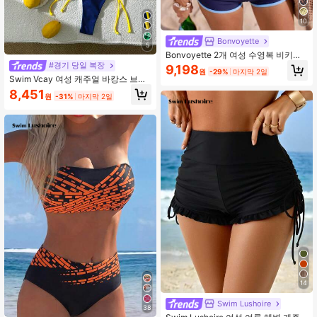
10
Bonvoyette
5
Bonvoyette 2개 여성 수영복 비키니,
파란색 노란색 그래픽 폴카 도트 스트
#경기 당일 복장
9,198
원
-29%
마지막 2일
라이프 수영 반바지, 보헤미안 휴가용,
Swim Vcay 여성 캐주얼 바캉스 브라
질 레터 프린트 비키니 세트, 봄/여름
8,451
원
-31%
마지막 2일
14
Swim Lushoire
38