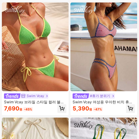
Swim Vcay
#휴가 분위기
Swim Vcay 브라질 스타일 컬러 블록
Swim Vcay 여성용 우아한 비치 휴가
홀터 타이업 비키니 세트
홀터 끈 없는 타이 비키니 세트, 미국
7,690
5,390
원
-45%
원
-47%
국기 디지털 프린트, 봄, 여름, 가을 미
국 수영복, 미국 목욕복, 미국 국기 비
키니, 7월 4일 비키니 세트, 여성용 투
피스 수영복, 빨간 줄무늬 비키니 Alt