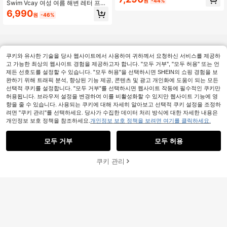
원
-44%
1피스 비치 휴가 서핑 봄여름 수영복
Swim Vcay 여성 여름 해변 레터 프린
트 패셔너블 비키니 수영복 세트
6,990
원
-46%
쿠키와 유사한 기술을 당사 웹사이트에서 사용하여 귀하께서 요청하신 서비스를 제공하
고 가능한 최상의 웹사이트 경험을 제공하고자 합니다. "모두 거부", "모두 허용" 또는 언
제든 선호도를 설정할 수 있습니다. "모두 허용"을 선택하시면 SHEIN의 쇼핑 경험을 보
완하기 위해 트래픽 분석, 향상된 기능 제공, 콘텐츠 및 광고 개인화에 도움이 되는 모든
선택적 쿠키를 설정합니다. "모두 거부"를 선택하시면 웹사이트 작동에 필수적인 쿠키만
허용됩니다. 브라우저 설정을 변경하여 이를 비활성화할 수 있지만 웹사이트 기능에 영
향을 줄 수 있습니다. 사용되는 쿠키에 대해 자세히 알아보고 선택적 쿠키 설정을 조정하
려면 "쿠키 관리"를 선택하세요. 당사가 수집한 데이터 처리 방식에 대한 자세한 내용은
개인정보 보호 정책을 참조하세요.
개인정보 보호 정책을 보려면 여기를 클릭하세요.
모두 거부
모두 허용
쿠키 관리
장바구니 담기
47% 할인!