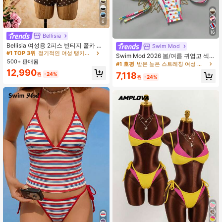
6
#1 TOP 3위
정기적인 여성 탱키니스
16
거의 매진!
Bellisia
#1 TOP 3위
#1 TOP 3위
정기적인 여성 탱키니스
정기적인 여성 탱키니스
Bellisia 여성용 2피스 빈티지 폴카 도
Swim Mod
트 프린트 스파게티 스트랩 탱크탑 및
거의 매진!
거의 매진!
Swim Mod 2026 봄/여름 귀엽고 섹시
드로스트링 숏츠 비키니 세트, 여름 해
500+ 판매됨
#1 TOP 3위
정기적인 여성 탱키니스
한 컬러풀 스트라이프 & 물방울 무늬
#1 호평
받은 높은 스트레칭 여성 비치웨어
변 휴가에 적합
비키니 수영복, 해변 휴가를 위한 슬리
거의 매진!
12,990
7,118
원
-24%
밍 디자인
원
-24%