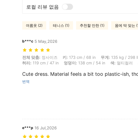
로컬 리뷰 없음
여름옷 (2)
테니스 (1)
추천할 만한 (1)
몸에 딱 맞는 (
b***c
5 May,2026
전체 맞춤: 정사이즈, 키: 173 cm / 68 in, 무게: 135 kg / 298 lbs, 체형: 삼
전체 맞춤:
정사이즈
키:
173 cm / 68 in
무게:
135 kg / 298 l
허리:
119 cm / 47 in
엉덩이:
138 cm / 54 in
색:
멀티컬러
Cute dress. Material feels a bit too plastic-ish, t
번역
e***p
16 Jul,2026