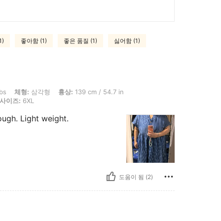
1)
좋아함 (1)
좋은 품질 (1)
싫어함 (1)
각형, 흉상: 139 cm / 54.7 in, 허리: 119 cm / 47 in, 엉덩이: 138 cm / 54 in, 색: 
bs
체형:
삼각형
흉상:
139 cm / 54.7 in
사이즈:
6XL
hough. Light weight.
도움이 됨 (2)