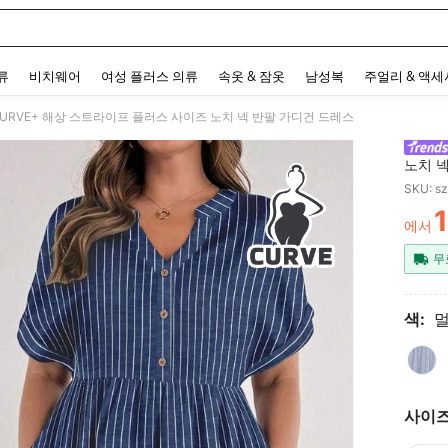
 and down arrow keys to navigate search 최근 검색어 and 검색 후 발견. Press Enter 
류
비치웨어
여성 플러스 의류
속옷 & 잠옷
남성복
주얼리 & 액
 CURVE+ 해상 스트라이프 플러스 사이즈 노치 넥 반팔 가디건 드레스
노치 
SKU: s
에서
PR
무
색:
사이