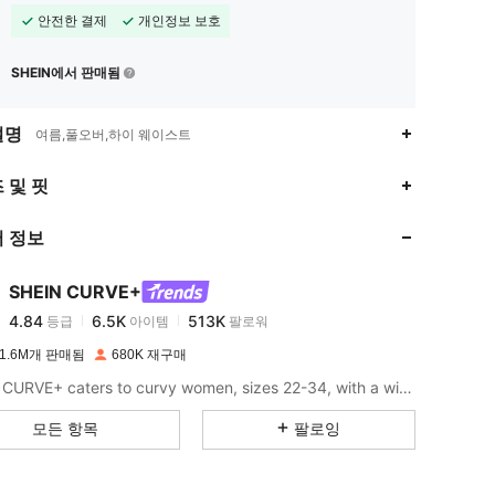
안전한 결제
개인정보 보호
SHEIN에서 판매됨
설명
여름,풀오버,하이 웨이스트
4.84
6.5K
513K
 및 핏
 정보
4.84
6.5K
513K
SHEIN CURVE+
4.84
6.5K
513K
등급
아이템
팔로워
k***2
이(가)
하루 전에
지불됨
1.6M개 판매됨
680K 재구매
4.84
6.5K
513K
SHEIN CURVE+ caters to curvy women, sizes 22-34, with a wide range of categories.
모든 항목
팔로잉
4.84
6.5K
513K