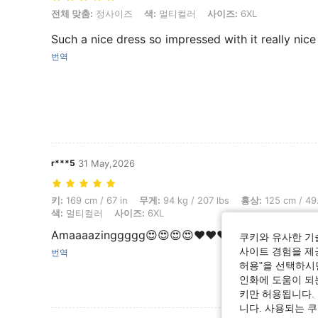
전체 맞춤: 정사이즈, 색: 멀티컬러, 사이즈: 6XL
전체 맞춤:
정사이즈
색:
멀티컬러
사이즈:
6XL
Such a nice dress so impressed with it really nice
번역
r***5
31 May,2026
키: 169 cm / 67 in, 무게: 94 kg / 207 lbs, 흉상: 125 cm / 49.2 in, 
키:
169 cm / 67 in
무게:
94 kg / 207 lbs
흉상:
125 cm / 49.
색:
멀티컬러
사이즈:
6XL
Amaaaazinggggg😍😍😍😍❤️❤️❤️❤️❤️
쿠키와 유사한 기
사이트 경험을 제공
번역
허용"을 선택하시면
인화에 도움이 되
키만 허용됩니다.
니다. 사용되는 