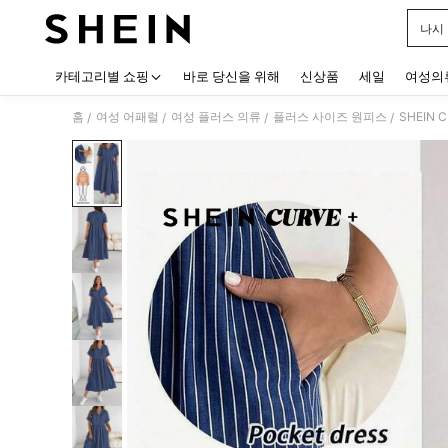
나시
Use up
카테고리별 쇼핑
바로 당신을 위해
신상품
세일
여성의
홈
여성 어패럴
여성 플러스 의류
플러스 사이즈 원피스
SHEIN
/
/
/
/