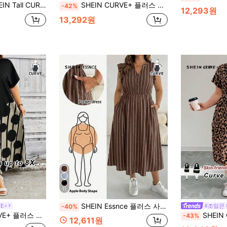
CURVE 플러스 사이즈 여성용 프렌치 캐주얼 여름 반팔 브이넥 롱 드레스
SHEIN CURVE+ 플러스 사이즈 여성 봄/여름 패셔너블 캐주얼 루즈 편안한 일상 베이직 다용도 카키 반팔 미디 드레스 포켓 포함, 심플 스타일, 여름 아웃핏
-42%
12,293원
13,292원
11
SHEIN Essnce 플러스 사이즈 여성 스트라이프 노치 브이넥 플리츠 캐주얼 데일리 여름 드레스
VE+
#조임끈
-40%
및 캐주얼 컬러 블록 프린트 패치워크 드레스
SHEIN CURVE+ 
-43%
12,611원