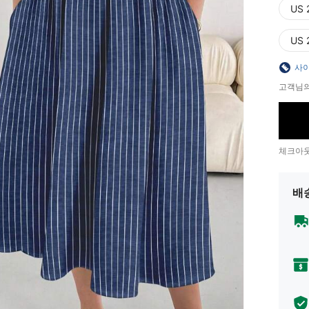
US 
US 
사이
고객님의
체크아웃
배