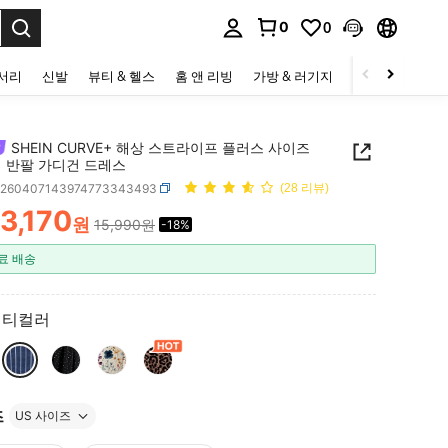
0
0
to select.
세서리
신발
뷰티 & 헬스
홈 앤 리빙
가방 & 러기지
스포츠 & 아웃
SHEIN CURVE+ 해상 스트라이프 플러스 사이즈
넥 반팔 가디건 드레스
z260407143974773343493
(28 리뷰)
13,170
원
15,990원
-18%
ICE AND AVAILABILITY
료 배송
멀티컬러
즈
US 사이즈