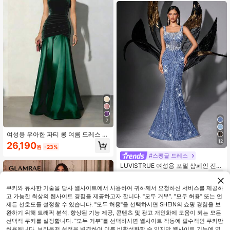
7
여성용 우아한 파티 롱 여름 드레스 솔
리드 컬러 민소매 페스티벌 아웃핏 벨
12
26,190
원
-23%
벳 탑 A라인 헴 웨딩 게스트 드레스 이
#스팽글 드레스
브닝 볼가운 가을
LUVISTRUE 여성용 포멀 샴페인 진주
장식 이브닝 드레스 가을
126,531
원
-27%
쿠키와 유사한 기술을 당사 웹사이트에서 사용하여 귀하께서 요청하신 서비스를 제공하
고 가능한 최상의 웹사이트 경험을 제공하고자 합니다. "모두 거부", "모두 허용" 또는 언
제든 선호도를 설정할 수 있습니다. "모두 허용"을 선택하시면 SHEIN의 쇼핑 경험을 보
완하기 위해 트래픽 분석, 향상된 기능 제공, 콘텐츠 및 광고 개인화에 도움이 되는 모든
선택적 쿠키를 설정합니다. "모두 거부"를 선택하시면 웹사이트 작동에 필수적인 쿠키만
허용됩니다. 브라우저 설정을 변경하여 이를 비활성화할 수 있지만 웹사이트 기능에 영