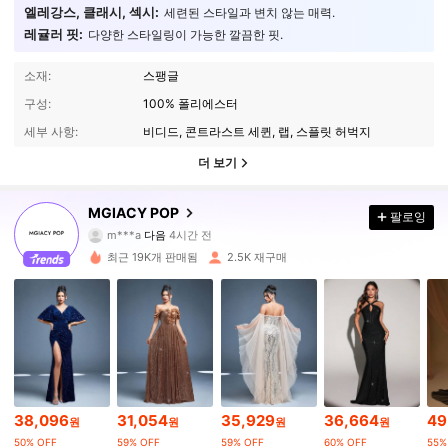
엘레강스, 클래시, 섹시:
세련된 스타일과 변치 않는 매력.
레귤러 핏:
다양한 스타일링이 가능한 깔끔한 핏.
소재:
스팽글
구성:
100% 폴리에스터
세부 사항:
비디드, 콘트라스트 세퀸, 랩, 스플릿 허벅지
더 보기
20K 팔로워
MGIACY POP
4.79
팔로잉
m***a
다음
4시간 전
5***6
가 탐색 중입니다
20K 팔로워
최근 19K개 판매됨
2.5K 재구매
4.79
20K 팔로워
4.79
20K 팔로워
4.79
20K 팔로워
4.79
38,096
31,054
35,929
36,664
49
원
원
원
원
50% OFF
59% OFF
59% OFF
60% OFF
55%
20K 팔로워
4.79