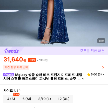
1/10
31,640
77,337원
-59%
원
기간 한정 가격 인하
Mgiacy 싱글 숄더 비즈 프린지 미드리프 네팅
5.00
(
3
)
시어 스팽글 크로스바디 피시넷 홀터 드레스, 슬릿
및 헴라인 러플 장식
사이즈
US
9 left
4
(S)
6
(M)
8/10
(L)
12
(XL)