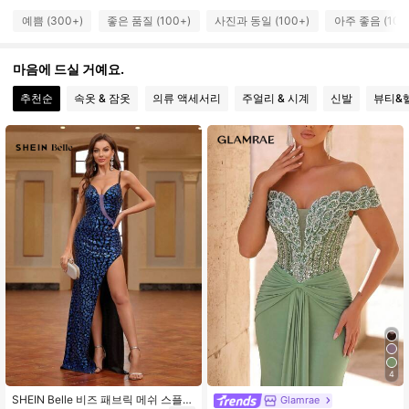
예쁨 (300+)
좋은 품질 (100+)
사진과 동일 (100+)
아주 좋음 (100
20K 팔로워
4.79
마음에 드실 거예요.
20K 팔로워
4.79
추천순
속옷 & 잠옷
의류 액세서리
주얼리 & 시계
신발
뷰티&
20K 팔로워
4.79
20K 팔로워
4.79
20K 팔로워
4.79
4
SHEIN Belle 비즈 패브릭 메쉬 스플라
Glamrae