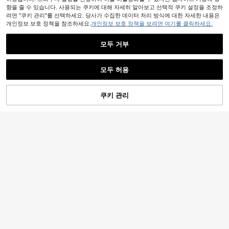
향을 줄 수 있습니다. 사용되는 쿠키에 대해 자세히 알아보고 선택적 쿠키 설정을 조정하
려면 "쿠키 관리"를 선택하세요. 당사가 수집한 데이터 처리 방식에 대한 자세한 내용은
개인정보 보호 정책을 참조하세요.
개인정보 보호 정책을 보려면 여기를 클릭하세요.
모두 거부
모두 허용
10
Glamrae
Glamrae 우아하고 럭셔리한 3D 플로
쿠키 관리
장바구니 담기
59% 할인!
럴 비즈 장식의 신축성 있는 니트 머메
130,190
원
-23%
이드 스커트, 섹시한 스트랩리스로 결
Coutiva
혼식, 파티, 휴가, 무도회, 공식 행사에
적합 (화려하게 장식됨)
Coutiva 여성 정장 이브닝 드레스 (과
도하게 장식된)
31,890
원
-45%