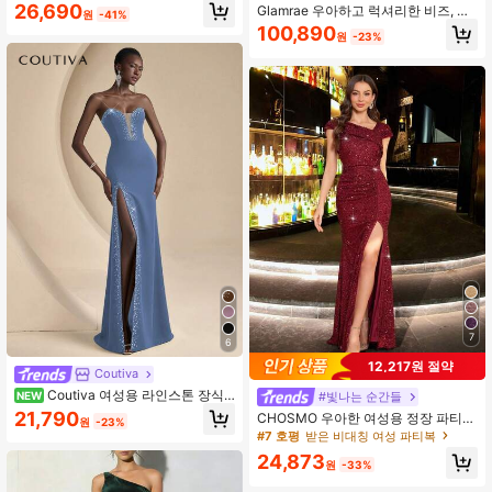
이스 하이 슬릿 인어 헴 이브닝 드레스
26,690
Glamrae 우아하고 럭셔리한 비즈, 스
원
-41%
팽글 & 자수 러치 오프숄더 머메이드
100,890
원
-23%
드레스, 결혼식, 파티, 휴가, 갈라, 공식
행사 (화려한 장식)에 적합
7
6
12,217원 절약
Coutiva
Coutiva 여성용 라인스톤 장식
#빛나는 순간들
NEW
사이드 슬릿 헴 스트랩리스 우아한 정
21,790
CHOSMO 우아한 여성용 정장 파티
원
-23%
장 이브닝 드레스
드레스, 크리스마스 드레스, 발렌타인
#7 호평
받은 비대칭 여성 파티복
데이 스팽글 드레스, 여성 생일 의상,
24,873
프롬 가운 캐주얼 웨딩
원
-33%