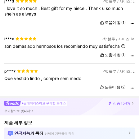
j***3
색: 블루 / 사이즈: L
I
love
it
so
much
.
Best
gift
for
my
niece
.
Thank
u
so
much
shein
as
always
도움이 됨
(1)
l***e
색: 블루 / 사이즈: M
son
demasiado
hermosos
los
recomiendo
muy
satisfecha
😏
도움이 됨
(1)
p***7
색: 블루 / 사이즈: L
Que
vestido
lindo
,
compre
sem
medo
도움이 됨
(2)
상승
154%
#글래머러스하고 우아한 드레스
우아함으로 빛나세요
제품 세부 정보
인공지능의 특징
상세에 기반하여 작성