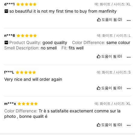
d***1
색: 화이트 / 사이즈: XL
so
beautiful
it
is
not
my
first
time
to
buy
from
manfinity
도움이 됨
(2)
n***6
색: 화이트 / 사이즈: L
Product Quality:
good
quality
Color Difference:
same
colour
Smell Description:
no
smell
Fit:
fits
well
도움이 됨
(0)
f***L
색: 화이트 / 사이즈: S
Very
nice
and
will
order
again
도움이 됨
(0)
m***x
색: 화이트 / 사이즈: XL
Color Difference:
Tr
è
s
satisfaite
exactement
comme
sur
la
photo
,
bonne
qualit
é
도움이 됨
(0)