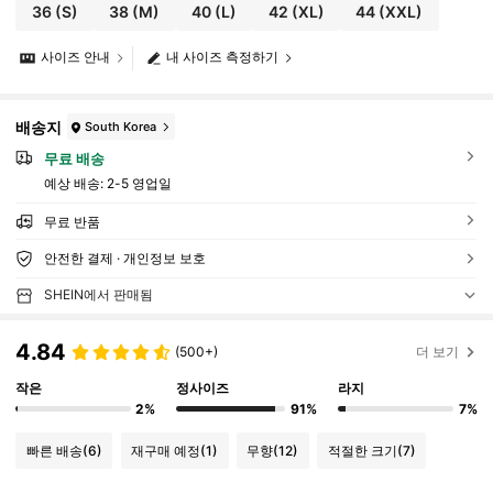
36
(S)
38
(M)
40
(L)
42
(XL)
44
(XXL)
사이즈 안내
내 사이즈 측정하기
배송지
South Korea
무료 배송
예상 배송:
2-5 영업일
무료 반품
안전한 결제 · 개인정보 보호
SHEIN에서 판매됨
4.84
(500+)
더 보기
작은
정사이즈
라지
2%
91%
7%
빠른 배송
(6)
재구매 예정
(1)
무향
(12)
적절한 크기
(7)