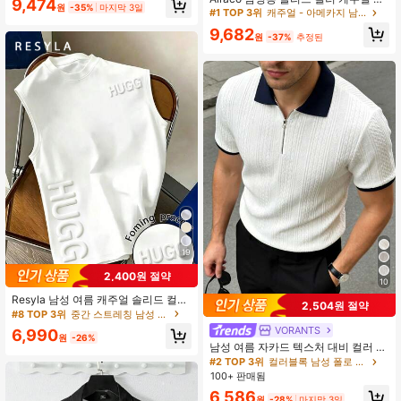
9,474
원
-35%
마지막 3일
서타일 반팔 셔츠 일상 착용용
라 셔츠, 유틸리티 포켓 포함, 여름 휴
#1 TOP 3위
캐주얼 - 아메카지 남성 셔츠
가, 야외, 일상 착용에 적합, 아버지/남
9,682
편용
원
-37%
추정된
19
2,400원 절약
10
Resyla 남성 여름 캐주얼 솔리드 컬러
2,504원 절약
레터 엠보싱 탱크탑
#8 TOP 3위
중간 스트레칭 남성 탱크탑
VORANTS
6,990
원
-26%
남성 여름 자카드 텍스처 대비 컬러 하
프집 폴로 셔츠, 캐주얼 미니멀리스트
#2 TOP 3위
컬러블록 남성 폴로 셔츠
어반 성숙한 영국 신사 스타일, 스마트
100+ 판매됨
캐주얼
6,586
원
-28%
마지막 3일