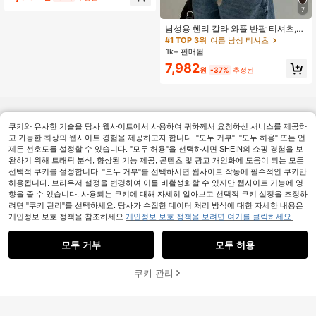
7
남성용 헨리 칼라 와플 반팔 티셔츠,
가볍고 통기성이 좋은 기본 티, 미국
#1 TOP 3위
여름 남성 티셔츠
미니멀리스트 스타일, 올 시즌
1k+ 판매됨
7,982
원
-37%
추정된
쿠키와 유사한 기술을 당사 웹사이트에서 사용하여 귀하께서 요청하신 서비스를 제공하
고 가능한 최상의 웹사이트 경험을 제공하고자 합니다. "모두 거부", "모두 허용" 또는 언
제든 선호도를 설정할 수 있습니다. "모두 허용"을 선택하시면 SHEIN의 쇼핑 경험을 보
완하기 위해 트래픽 분석, 향상된 기능 제공, 콘텐츠 및 광고 개인화에 도움이 되는 모든
선택적 쿠키를 설정합니다. "모두 거부"를 선택하시면 웹사이트 작동에 필수적인 쿠키만
허용됩니다. 브라우저 설정을 변경하여 이를 비활성화할 수 있지만 웹사이트 기능에 영
향을 줄 수 있습니다. 사용되는 쿠키에 대해 자세히 알아보고 선택적 쿠키 설정을 조정하
려면 "쿠키 관리"를 선택하세요. 당사가 수집한 데이터 처리 방식에 대한 자세한 내용은
개인정보 보호 정책을 참조하세요.
개인정보 보호 정책을 보려면 여기를 클릭하세요.
모두 거부
모두 허용
쿠키 관리
장바구니 담기
37% 할인!