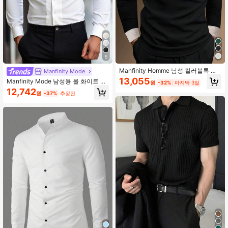
5
Manfinity Homme 남성 컬러블록 칼
Manfinity Mode
라 긴팔 폴로 셔츠, 외출 캐주얼 남편,
13,055
Manfinity Mode 남성용 올 화이트 여
원
-32%
마지막 3일
가을, 정장
름 캐주얼 나이트 드레스 셔츠, 스타일
12,742
원
-37%
추정된
리시한 솔리드 버튼다운 긴팔 탑, 패치
워크 디자인의 핏팅 비즈니스 정장 셔
츠, 업무 및 행사용