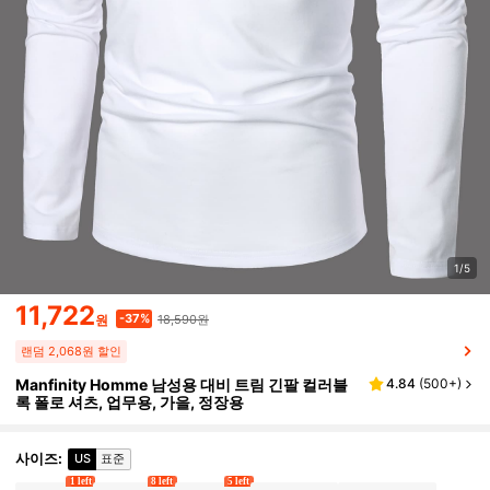
1/5
11,722
18,590원
-37%
원
랜덤 2,068원 할인
Manfinity Homme 남성용 대비 트림 긴팔 컬러블
4.84
(
500+
)
록 폴로 셔츠, 업무용, 가을, 정장용
사이즈
:
US
표준
1 left
8 left
5 left