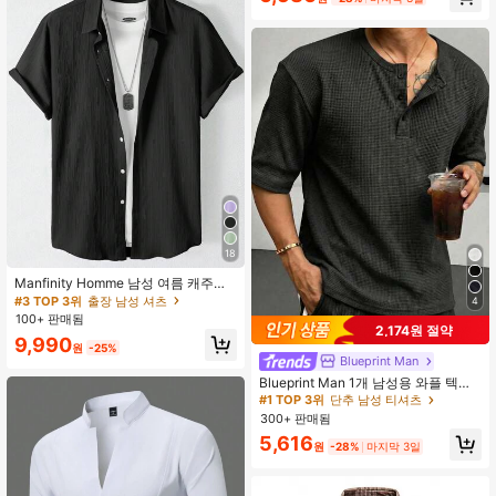
18
Manfinity Homme 남성 여름 캐주얼
솔리드 컬러 반팔 셔츠, 포멀
#3 TOP 3위
출장 남성 셔츠
4
100+ 판매됨
2,174원 절약
9,990
원
-25%
Blueprint Man
Blueprint Man 1개 남성용 와플 텍스
처 반오픈 칼라 반팔 탑, 폴로 칼라 반
#1 TOP 3위
단추 남성 티셔츠
팔 초박형 여름 루즈핏 편안한 유럽 스
300+ 판매됨
타일 올드 머니 스타일 크게 나옵니다.
5,616
더 나은 핏을 위해 사이즈를 낮추세요
원
-28%
마지막 3일