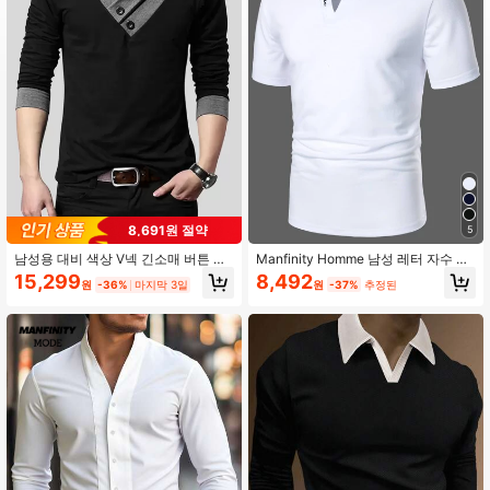
607K 팔로워
4.91
607K 팔로워
4.91
607K 팔로워
4.91
8,691원 절약
5
남성용 대비 색상 V넥 긴소매 버튼 장
Manfinity Homme 남성 레터 자수 폴
607K 팔로워
4.91
식 캐주얼 티셔츠, 가을용
로 셔츠, 골프, 정장용
15,299
8,492
원
-36%
마지막 3일
원
-37%
추정된
607K 팔로워
4.91
607K 팔로워
4.91