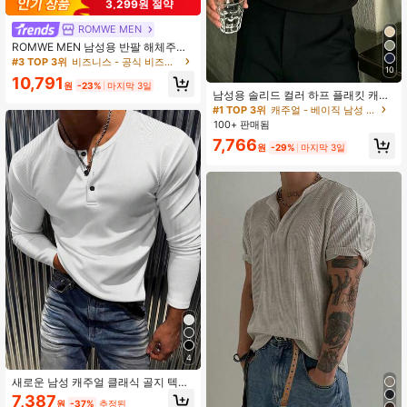
3,299원 절약
ROMWE MEN
ROMWE MEN 남성용 반팔 해체주의
디자인 캐주얼 셔츠
#3 TOP 3위
비즈니스 - 공식 비즈니스 남성 셔츠
10
10,791
원
-23%
마지막 3일
남성용 솔리드 컬러 하프 플래킷 캐주
얼 다용도 출퇴근 반팔 폴로 셔츠
#1 TOP 3위
캐주얼 - 베이직 남성 폴로 셔츠
100+ 판매됨
7,766
원
-29%
마지막 3일
4
새로운 남성 캐주얼 클래식 골지 텍스
처 헨리넥 경량 다용도 긴소매 티셔츠
7,387
원
-37%
추정된