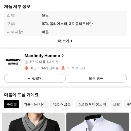
제품 세부 정보
소재:
원단
구성:
97% 폴리에스터, 3% 폴리우레탄
세부 사항:
버튼
더 보기
607K 팔로워
4.91
Manfinity Homme
i***0
다음
1시간 전
m***8
가 탐색 중입니다
607K 팔로워
4.91
최근 5.7M개 판매됨
5.9M 재구매
팔로잉
모든 항목
607K 팔로워
4.91
마음에 드실 거예요.
추천순
의류 액세서리
속옷 & 잠옷
스포츠 & 아웃도어
신발
주
607K 팔로워
4.91
607K 팔로워
4.91