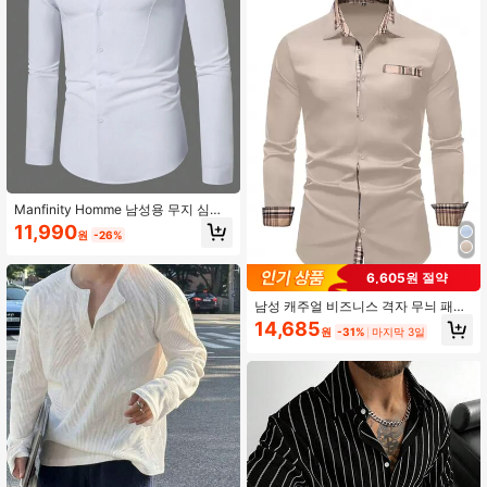
Manfinity Homme 남성용 무지 심플
올매치 데일리 긴팔 셔츠, 가을용, 포
11,990
원
-26%
멀
6,605원 절약
남성 캐주얼 비즈니스 격자 무늬 패치
워크 버튼업 긴팔 셔츠, 봄 & 가을, 가
14,685
원
-31%
마지막 3일
을