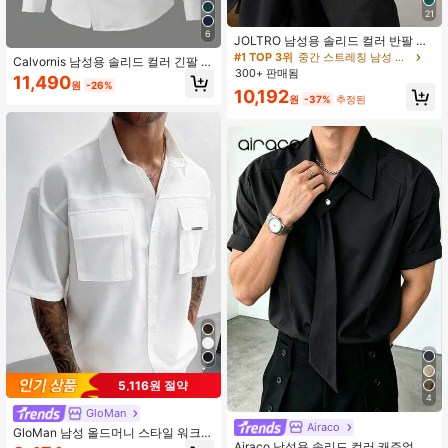
21
6
JOLTRO 남성용 솔리드 컬러 반팔 캐
주얼/비즈니스 폴로 셔츠, 정장
#1 TOP 3위
중간 스트레칭 남성 폴로 셔츠
Calvornis 남성용 솔리드 컬러 긴팔 셔
300+ 판매됨
츠, 버튼업 플레인 올 화이트 캐주얼
11,490
원
-26%
셔츠, 가을, 정장, 의식용
10,192
원
-37%
추정된
5,116원 절약
4
GloMan
Airaco
GloMan 남성 올드머니 스타일 워크웨
Airaco 남성용 솔리드 컬러 캐주얼 버
어 셔츠, 화이트 반팔 루즈핏 라펠 칼