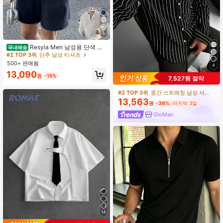
4
Resyla Men 남성용 단색 하
국내배송
프 플래킷 버튼 캐주얼 다용도 긴소매
#2 TOP 3위
단추 남성 티셔츠
티셔츠
500+ 판매됨
4
13,090
원
-15%
7,527원 절약
#2 TOP 3위
중간 스트레칭 남성 셔츠
13,563
원
-36%
마지막 3일
GloMan
14