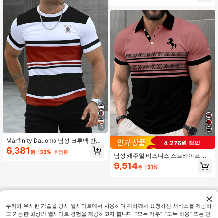
5
Manfinity Dauomo 남성 크루넥 반팔
4,276원 절약
스트라이프 캐주얼 탑, 일상 착용 티셔
6,381
원
-33%
추정된
츠
남성 캐주얼 비즈니스 스트라이프 프
린트 반팔 폴로 셔츠
9,514
원
-31%
쿠키와 유사한 기술을 당사 웹사이트에서 사용하여 귀하께서 요청하신 서비스를 제공하
고 가능한 최상의 웹사이트 경험을 제공하고자 합니다. "모두 거부", "모두 허용" 또는 언