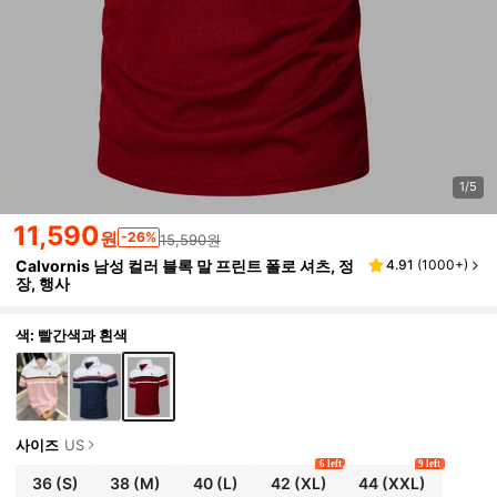
1/5
11,590
원
-26%
15,590원
Calvornis 남성 컬러 블록 말 프린트 폴로 셔츠, 정
4.91
(
1000+
)
장, 행사
색: 빨간색과 흰색
사이즈
US
6 left
9 left
36
(S)
38
(M)
40
(L)
42
(XL)
44
(XXL)