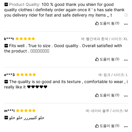
Product Quality:
100
%
good
thank
you
shien
for
good
quality
clothes
i
definitely
order
again
once
it
'
s
has
sale
thank
you
delivery
rider
for
fast
and
safe
delivery
my
items
,,
t
thankyou
very
much
도움이 됨
(1)
k***t
색: 빨간색과 흰색 / 사이즈: XL
Fits
well
.
True
to
size
.
Good
quality
.
Overall
satisfied
with
the
product
.
👍🏻👍🏻👍🏻👍🏻
도움이 됨
(1)
e***3
색: 핑크 / 사이즈: L
The
quality
is
so
good
and
its
texture
,
comfortable
to
wear
,
i
really
like
it
❤️❤️❤️❤️❤️
도움이 됨
(1)
m***i
색: 네이비 블루 / 사이즈: M
حلو
كثيييررر
حلو
حلو
도움이 됨
(1)