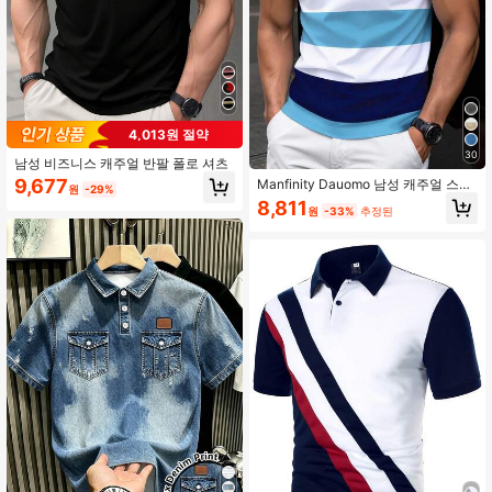
4,013원 절약
30
남성 비즈니스 캐주얼 반팔 폴로 셔츠
9,677
Manfinity Dauomo 남성 캐주얼 스트
원
-29%
라이프 프린트 폴로 셔츠, 블루 시리
8,811
원
-33%
추정된
즈, 말 프린트, 비즈니스 및 일상복, 오
피스웨어에 적합