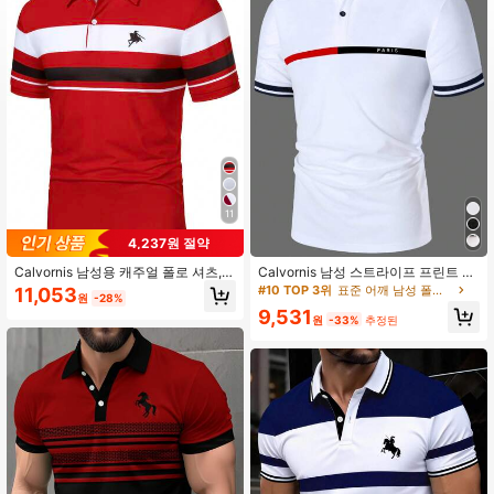
17K 팔로워
4.76
17K 팔로워
4.76
17K 팔로워
4.76
11
4,237원 절약
17K 팔로워
4.76
Calvornis 남성용 캐주얼 폴로 셔츠,
Calvornis 남성 스트라이프 프린트 반
반팔 레드 앤 화이트, 정장, 행사용
팔 캐주얼 폴로 셔츠, 여름 패션 폴로
#10 TOP 3위
표준 어깨 남성 폴로 셔츠
11,053
원
-28%
셔츠, 정장, 행사용
9,531
17K 팔로워
4.76
원
-33%
추정된
17K 팔로워
4.76