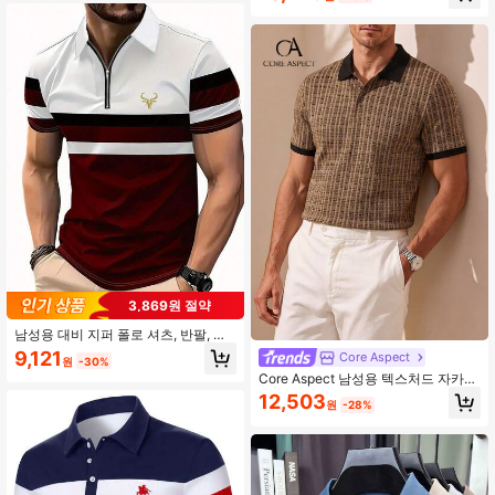
3,869원 절약
남성용 대비 지퍼 폴로 셔츠, 반팔, 쿼
터 지퍼 칼라, 자수 로고 골프 상의
9,121
Core Aspect
원
-30%
Core Aspect 남성용 텍스처드 자카드
탑, 스몰 하운드투스 자카드 폴로 셔
12,503
원
-28%
츠, 캐주얼 데일리 출퇴근 탑