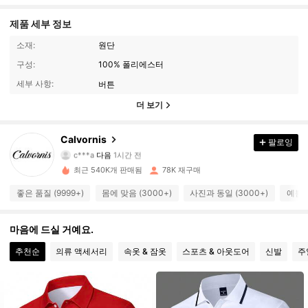
제품 세부 정보
소재:
원단
구성:
100% 폴리에스터
세부 사항:
버튼
더 보기
17K 팔로워
4.76
Calvornis
팔로잉
c***a
다음
1시간 전
v***m
가 탐색 중입니다
17K 팔로워
4.76
최근 540K개 판매됨
78K 재구매
좋은 품질 (9999+)
몸에 맞음 (3000+)
사진과 동일 (3000+)
예쁨 (
17K 팔로워
4.76
마음에 드실 거예요.
17K 팔로워
추천순
의류 액세서리
속옷 & 잠옷
스포츠 & 아웃도어
신발
주
4.76
17K 팔로워
4.76