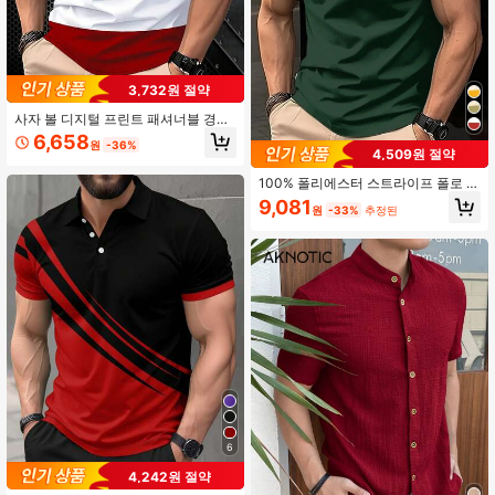
3,732원 절약
사자 볼 디지털 프린트 패셔너블 경량
통기성 반팔 티셔츠, 100% 폴리에스
6,658
원
-36%
터 원단으로 제작, 경량 및 통기성, 친
4,509원 절약
구를 위한 이상적인 선물
100% 폴리에스터 스트라이프 폴로 셔
츠 - 남성 캐주얼 스타일, 레귤러 핏,
9,081
원
-33%
추정된
버튼 칼라 셔츠 - 남성 비정형 스타일,
레귤러 핏, 야외 여행, 일상 착용, 야외
스포츠에 완벽, 친구를 위한 선물로 적
합, 고품질 100% 폴리에스터 원단, 가
볍고 통기성 있음
6
4,242원 절약