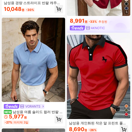
남성용 경량 스트라이프 반팔 캐주얼
통근 폴로 셔츠, 봄/여름
10,048
원
-30%
5
8,991
원
-33%
추정된
AKNOTIC
VORANTS
남성용 여름 솔리드 컬러 반팔 캐
NEW
5,977
주얼 출퇴근 버튼 칼라 폴로 셔츠, 골
원
프에 적합, 라이트 블루 폴로 셔츠
-27%
마지막 3일
남성용 개인화된 작은 말 프린트 폴로
셔츠
8,690
원
-26%