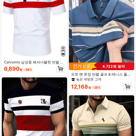
Calvornis 남성용 패셔너블한 반팔 폴
4,722원 절약
로 정장 셔츠, 레드 화이트 블루 셔츠,
6,890
원
-26%
행사용
프로 맨 옷장 반팔 골프 & 테니스 폴로
셔츠
높은 재방문 고객
12,168
원
-28%