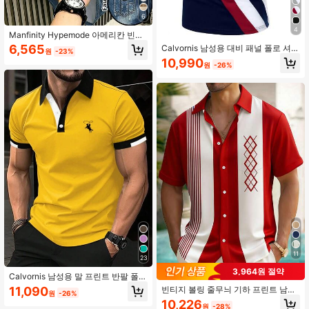
6
4
Manfinity Hypemode 아메리칸 빈티
지 디스트레스드 데님 프린트 폴로 셔
6,565
Calvornis 남성용 대비 패널 폴로 셔
원
-23%
츠, 하프 버튼 라펠 유틸리티 페이크
츠, 정장, 행사용
10,990
포켓 반팔 탑, 성숙한 캐주얼 하프 슬
원
-26%
리브 셔츠, 남녀 그래픽 티셔츠, 일상
출퇴근 여름 캐주얼 웨어에 적합
11
23
3,964원 절약
Calvornis 남성용 말 프린트 반팔 폴로
정장 셔츠 면, 행사용
11,090
빈티지 볼링 줄무늬 기하 프린트 남성
원
-26%
용 버튼 포켓 셔츠
10,226
원
-28%