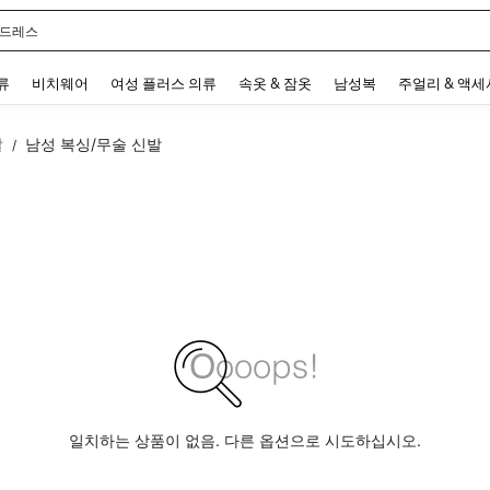
 드레스
 and down arrow keys to navigate search 최근 검색어 and 검색 후 발견. Press Enter 
류
비치웨어
여성 플러스 의류
속옷 & 잠옷
남성복
주얼리 & 액
발
남성 복싱/무술 신발
/
일치하는 상품이 없음. 다른 옵션으로 시도하십시오.