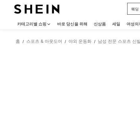
웨딩
Use up
카테고리별 쇼핑
바로 당신을 위해
신상품
세일
여성의
홈
스포츠 & 아웃도어
야외 운동화
남성 전문 스포츠 신
/
/
/