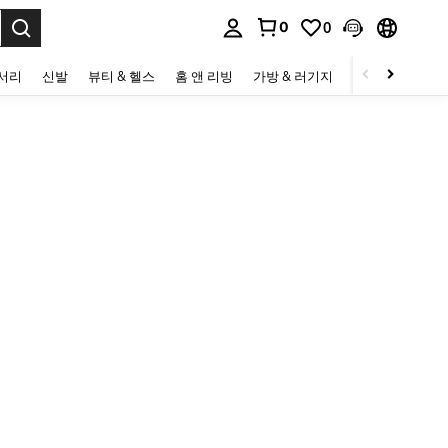
0
0
to select.
세서리
신발
뷰티 & 헬스
홈 앤 리빙
가방 & 러기지
스포츠 & 아웃