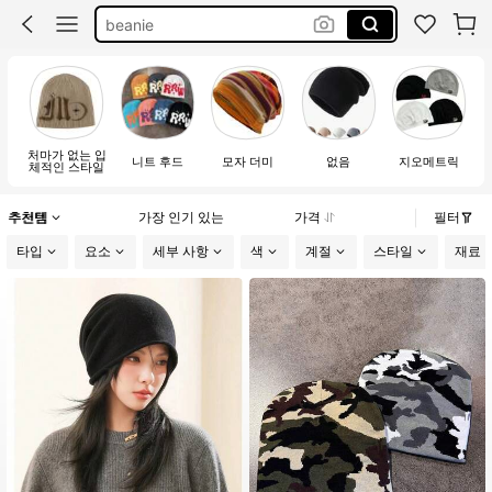
ビーニー帽
winter cap for men
ニット帽 メンズ
처마가 없는 입
니트 후드
모자 더미
없음
지오메트릭
체적인 스타일
추천템
가장 인기 있는
가격
필터
타입
요소
세부 사항
색
계절
스타일
재료