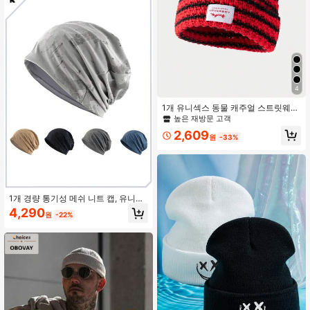
4
1개 유니섹스 동물 캐주얼 스트릿웨어
파티 귀여운 아크릴 니트 비니 모자,
높은 재방문 고객
모든 계절 가을 의상에 적합
2,609
원
-33%
1개 경량 통기성 메쉬 니트 캡, 유니섹
스, 레트로 스플래터 프린트, 봄/여름
4,290
원
-22%
캐주얼, 스포츠, 여행, 해변 및 기타 행
사에 적합