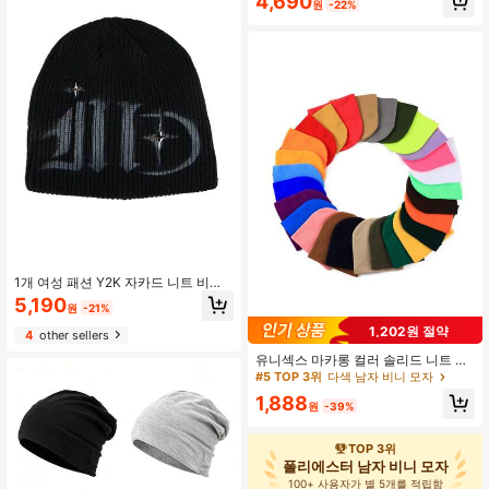
4,690
원
-22%
1개 여성 패션 Y2K 자카드 니트 비니
모자, 따뜻하고 가을/겨울 캐주얼 의상
5,190
원
-21%
에 적합
#5 TOP 3위
다색 남자 비니 모자
1,202원 절약
4
other sellers
높은 재방문 고객
#5 TOP 3위
#5 TOP 3위
다색 남자 비니 모자
다색 남자 비니 모자
유니섹스 마카롱 컬러 솔리드 니트 비
니 모자, Y2K 스트릿웨어 아크릴 캡 가
높은 재방문 고객
높은 재방문 고객
을 의상
#5 TOP 3위
다색 남자 비니 모자
1,888
원
-39%
높은 재방문 고객
TOP 3위
폴리에스터 남자 비니 모자
100+ 사용자가 별 5개를 적립함