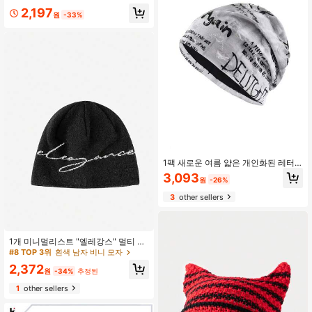
울 장비
#4 TOP 3위
아크릴 남자 모자
2,197
원
-33%
높은 재방문 고객
1팩 새로운 여름 얇은 개인화된 레터
스웨이드 여성용 풀오버 모자, 야외 스
3,093
원
-26%
포츠, 남성용 쿨 모자, 커플용 봄가을
캐주얼 모자
3
other sellers
1개 미니멀리스트 "엘레강스" 멀티 컬
러 니트 비니, 인스 스타일, 여름, 해변,
#8 TOP 3위
흰색 남자 비니 모자
휴일
2,372
원
-34%
추정된
1
other sellers