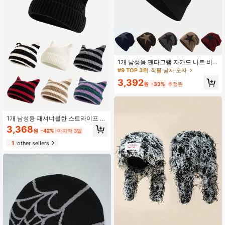
1개 남성용 펜타그램 자카드 니트 비
니, 보온 안감 포함
#9 TOP 3위
직물 남자 모자
3,392
원
-33%
추정된
1개 남성용 패셔너블한 스트라이프 고
양이 귀 니트 비니 모자, 여성용 귀엽
3,368
원
-42%
마지막 3일
고 다재다능한 따뜻한 풀오버 모자, 가
을/겨울 데일리 웨어에 적합, 방풍, 따
1
other sellers
뜻함, 야외 패션 액세서리, 훌륭한 선
물 남성용 겨울 의류