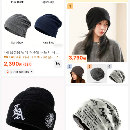
1
1개 남성용 단색 캐주얼 니트 비니 모
자 일상복 및 야외 활동용
#4 TOP 3위
에서 크로셰 미학 남자 모자
3,790
원
2,390
원
-23%
2
3
4
2
other sellers