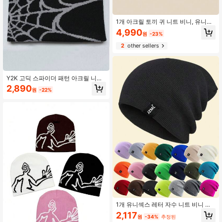
1개 아크릴 토끼 귀 니트 비니, 유니섹
스 야외 스트리트 스타일 따듯한 모자,
4,990
원
-23%
파티 의상
2
other sellers
Y2K 고딕 스파이더 패턴 아크릴 니트
모자 비니 겨울 따뜻한 비니 남성 캐주
2,890
원
-22%
얼 스컬리 야외 모자 블랙 그레이 가을
의상
1개 유니섹스 레터 자수 니트 비니 모
자, 가을/겨울 액세서리
2,117
원
-34%
추정된