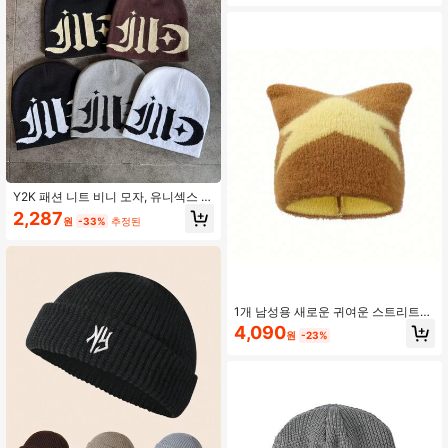
Y2K 패션 니트 비니 모자, 유니섹스 추
운 날씨 모자, 스트리트 라이딩 선물,
2,287
원
-33%
추정된
레터, 보헤미안, 아크릴, 니트 모자, 올
시즌 남성 겨울 헤드
1개 남성용 새로운 귀여운 스트리트
스타일 오각형 자수 푹신한 고양이 귀
4,090
원
-23%
니트 비니 모자, 따뜻한 귀 보호, 가을
의상