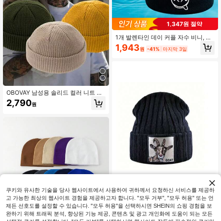
1,347원 절약
1개 발렌타인 데이 커플 자수 비니, 챙
없는 니트 모자, 가을/겨울 유니섹스
1,943
원
-41%
마지막 3일
야외 캐주얼 자수 및 기하학적 패턴 니
트 모자, 겨울용 따뜻한 울 모자
OBOVAY 남성용 솔리드 컬러 니트 비
니, 따뜻하고 편안하며 챙이 있어 데일
2,790
원
리 스트리트웨어, 가을 의상에 적합
쿠키와 유사한 기술을 당사 웹사이트에서 사용하여 귀하께서 요청하신 서비스를 제공하
고 가능한 최상의 웹사이트 경험을 제공하고자 합니다. "모두 거부", "모두 허용" 또는 언
제든 선호도를 설정할 수 있습니다. "모두 허용"을 선택하시면 SHEIN의 쇼핑 경험을 보
1개 유니섹스 염소 자수 패치 니트 비
완하기 위해 트래픽 분석, 향상된 기능 제공, 콘텐츠 및 광고 개인화에 도움이 되는 모든
니 모자, 캐주얼, 스포츠, 파티복에 적
3,690
원
-23%