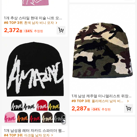
1개 추상 스타일 현대 미술 니트 모자,
나선형 인간 형태 디자인, 멀티 컬러
#6 TOP 3위
흰색 남자 비니 모자
스트리트 패션 아이템, 여름, 해변, 휴
2,372
일
원
-34%
추정된
1개 남성 캐주얼 미니멀리스트 위장
패턴 니트 비니 모자, 야외, 일상복, 가
#9 TOP 3위
폴리에스터 남자 비니 모자
을/겨울, 여름, 해변, 휴가용 패션 다용
2,287
도 따뜻한 모자
원
-34%
추정된
#4 TOP 3위
아크릴 남자 모자
높은 재방문 고객
#4 TOP 3위
#4 TOP 3위
아크릴 남자 모자
아크릴 남자 모자
1개 남성용 레터 자카드 스파이더 웹
니트 비니 모자, 야외 스트리트웨어 겨
높은 재방문 고객
높은 재방문 고객