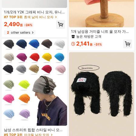
1개/2개 Y2K 그래픽 비니 모자, 유니
섹스 고딕 스타일 니트 따뜻한 캐주얼
#7 TOP 3위
흰색 남자 비니 모자
비니 야외 겨울용, 아크릴 혼방, 올 시
2,490
즌
원
-24%
1개 남성용 거미줄 니트 울 모자 가을
2
other sellers
겨울 시즌용 비니 가을 의상
높은 재방문 고객
2,141
원
-31%
남성 스트리트 힙합 스타일 비니 모자,
야외, 하이킹, 사이클링, 파티, 여행, 크
#5 TOP 3위
아크릴 남자 모자