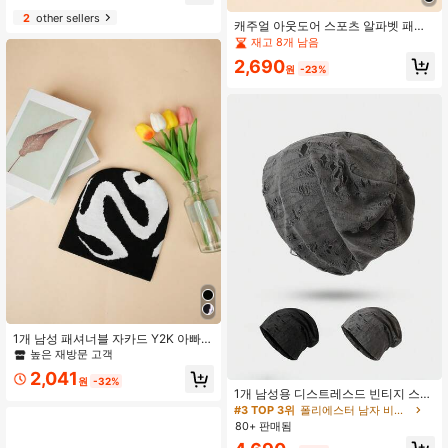
2
other sellers
캐주얼 아웃도어 스포츠 알파벳 패턴
컬러 블로킹 퍼즐 안감 없음 비니 모자
재고 8개 남음
남성용
2,690
원
-23%
1개 남성 패셔너블 자카드 Y2K 아빠
모자, 스트릿웨어 비니 가을 의상
높은 재방문 고객
2,041
원
-32%
1개 남성용 디스트레스드 빈티지 스타
일 비니, 얇고 캐주얼한 다용도 스트리
#3 TOP 3위
폴리에스터 남자 비니 모자
트웨어 슬라우치 모자, 작은 머리에 적
80+ 판매됨
합한 가을 의상