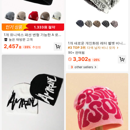
1,333원 절약
1개 유니섹스 패션 변형 가능한 A 로고
자수 니트 비니 모자, 가을/겨울 데일
높은 재방문 고객
리웨어 및 보온에 적합
1개 새로운 개인화된 레터 벨벳 비니
2,457
모자, 가벼운 여름, 야외 스포츠, 멋진
원
-35%
추정된
#3 TOP 3위
다색 남자 비니 모자
남성용 모자, 유니섹스 캐주얼 봄/가을
90+ 판매됨
모자
3,302
원
-25%
3
other sellers