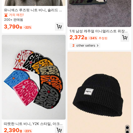
#1 TOP 3위
폴리에스터 남자 비니 모자
거의 매진!
유니섹스 루즈핏 니트 비니, 솔리드 컬
러 리브드 소프트 윈터 웜 모자, 캐주
#1 TOP 3위
#1 TOP 3위
폴리에스터 남자 비니 모자
폴리에스터 남자 비니 모자
얼 스트리트웨어 스타일, 야외 활동,
200+ 판매됨
거의 매진!
거의 매진!
일상 출퇴근, 겨울 코디에 적합
#1 TOP 3위
폴리에스터 남자 비니 모자
3,790
원
-22%
거의 매진!
1개 남성 캐주얼 미니멀리스트 위장
패턴 니트 비니 모자, 야외, 일상복, 가
2,372
원
-34%
추정된
을/겨울 가을 장식, 여름, 해변, 휴가를
위한 패션 다용도 따뜻한 모자
2
other sellers
따뜻한 니트 비니, Y2K 스타일, 아크릴
레터 디자인 모자, 가을/겨울 가을 장
2,390
원
-23%
식을 위한 캐주얼 스트리트웨어