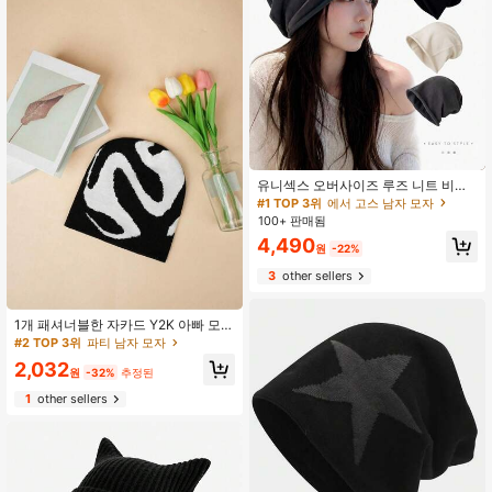
유니섹스 오버사이즈 루즈 니트 비니,
미니멀리스트 솔리드 컬러 리브 니트
#1 TOP 3위
에서 고스 남자 모자
모자, 부드럽고 편안한, 루즈핏, 다용
100+ 판매됨
도 캐주얼 스트리트 스타일, 야외 활동
4,490
및 일상 통근, 사계절 적합
원
-22%
3
other sellers
1개 패셔너블한 자카드 Y2K 아빠 모
자, 유니섹스 스트리트웨어 비니 모자,
#2 TOP 3위
파티 남자 모자
가을
2,032
원
-32%
추정된
1
other sellers