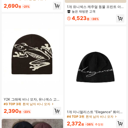
리스마스, 추수감사절 및 새해 선물,
2,690
여름, 해변, 휴가를 위한 따뜻한 니트
1개 유니섹스 캐주얼 동물 프린트 아
원
-21%
슬라우치 모자
크릴 니트 비니 모자, 귀여운 스트리트
높은 재방문 고객
스타일, 모든 시즌 가을에 적합
4,523
원
-36%
Y2K 그래픽 비니 모자, 유니섹스 고딕
스타일 니트 따뜻한 캐주얼 야외 겨울
#3 TOP 3위
흰색 남자 비니 모자
모자, 동물 패턴, 올 시즌
2,390
1개 미니멀리스트 "Elegance" 화이트
원
-23%
레터 니트 비니 모자 - 가을/겨울용 다
#4 TOP 3위
흰색 남자 비니 모자
용도 패션 아이템
2,372
원
-36%
추정된