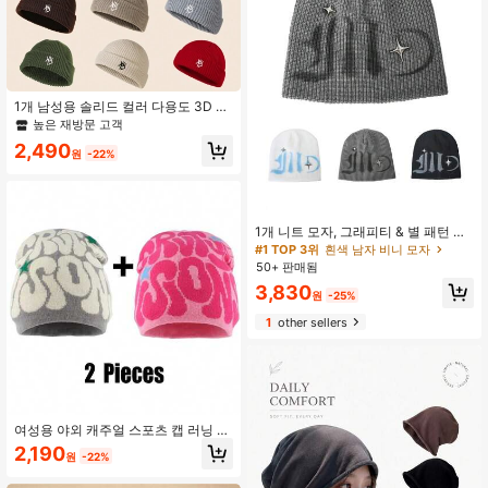
1개 남성용 솔리드 컬러 다용도 3D 자
수 NY 비니 모자, 가을 겨울 일상 착용
높은 재방문 고객
가을 의상을 위한 니트 스컬 캡
2,490
원
-22%
1개 니트 모자, 그래피티 & 별 패턴 패
션 다용도 비니, 가을/겨울 따듯한 니
#1 TOP 3위
흰색 남자 비니 모자
트 캡, 유럽 & 미국 스타일
50+ 판매됨
3,830
원
-25%
1
other sellers
여성용 야외 캐주얼 스포츠 캡 러닝 라
이딩 하이킹용 하라주쿠 펑크 쿨 모자
2,190
원
-22%
부드럽고 따뜻한 패션 스컬리 비니