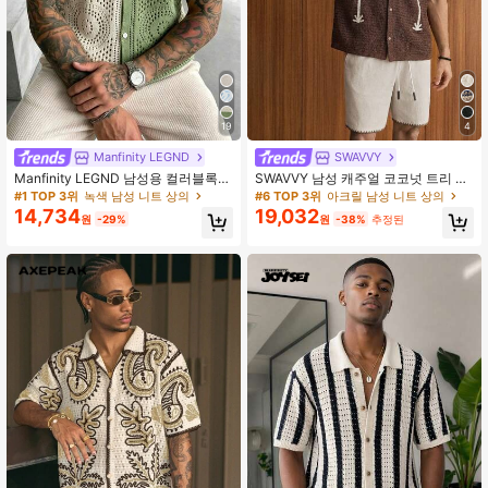
16K 팔로워
4.87
16K 팔로워
4.87
19
4
Manfinity LEGND
SWAVVY
16K 팔로워
4.87
Manfinity LEGND 남성용 컬러블록
SWAVVY 남성 캐주얼 코코넛 트리 자
싱글브레스트 캐주얼 다용도 일상 니
수 니트 탑, 열대 휴가, 하와이안
#1 TOP 3위
녹색 남성 니트 상의
#6 TOP 3위
아크릴 남성 니트 상의
트 탑
14,734
19,032
원
-29%
원
-38%
추정된
16K 팔로워
4.87
16K 팔로워
4.87