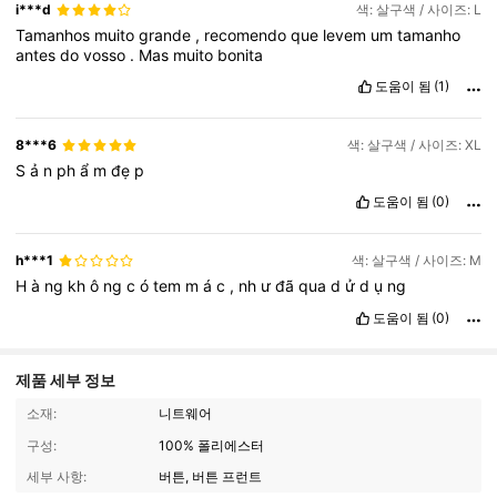
i***d
색: 살구색 / 사이즈: L
Tamanhos
muito
grande
,
recomendo
que
levem
um
tamanho
antes
do
vosso
.
Mas
muito
bonita
도움이 됨
(1)
8***6
색: 살구색 / 사이즈: XL
S
ả
n
ph
ẩ
m
đẹ
p
도움이 됨
(0)
h***1
색: 살구색 / 사이즈: M
H
à
ng
kh
ô
ng
c
ó
tem
m
á
c
,
nh
ư
đã
qua
d
ử
d
ụ
ng
도움이 됨
(0)
제품 세부 정보
소재:
니트웨어
구성:
100% 폴리에스터
세부 사항:
버튼, 버튼 프런트