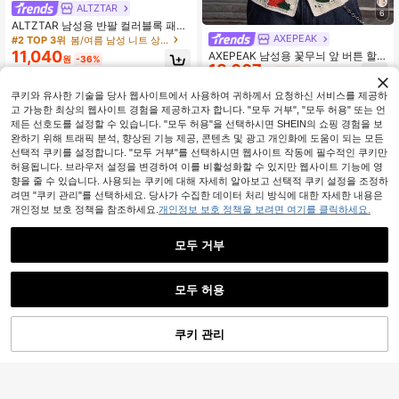
ALTZTAR
6
ALTZTAR 남성용 반팔 컬러블록 패치
워크 미니멀리스트 캐주얼 갈매기 칼
AXEPEAK
#2 TOP 3위
봄/여름 남성 니트 상의
라 니트 탑
11,040
AXEPEAK 남성용 꽃무늬 앞 버튼 할
원
-36%
18,607
로우 아웃 캐주얼 반팔 스웨터 플로럴
원
-38%
추정된
버튼 업 셔츠 남성용 플라워 버튼 업
셔츠 남성용 플로럴 니트 셔츠 남성용
쿠키와 유사한 기술을 당사 웹사이트에서 사용하여 귀하께서 요청하신 서비스를 제공하
플로럴 크로셰 남성용 크로셰 플로럴
고 가능한 최상의 웹사이트 경험을 제공하고자 합니다. "모두 거부", "모두 허용" 또는 언
셔츠
제든 선호도를 설정할 수 있습니다. "모두 허용"을 선택하시면 SHEIN의 쇼핑 경험을 보
완하기 위해 트래픽 분석, 향상된 기능 제공, 콘텐츠 및 광고 개인화에 도움이 되는 모든
선택적 쿠키를 설정합니다. "모두 거부"를 선택하시면 웹사이트 작동에 필수적인 쿠키만
허용됩니다. 브라우저 설정을 변경하여 이를 비활성화할 수 있지만 웹사이트 기능에 영
향을 줄 수 있습니다. 사용되는 쿠키에 대해 자세히 알아보고 선택적 쿠키 설정을 조정하
려면 "쿠키 관리"를 선택하세요. 당사가 수집한 데이터 처리 방식에 대한 자세한 내용은
개인정보 보호 정책을 참조하세요.
개인정보 보호 정책을 보려면 여기를 클릭하세요.
모두 거부
모두 허용
9
7,045원 절약
쿠키 관리
장바구니 담기
36% 할인!
ALTZTAR
Resyla 남성용 짧은 소매 줄
국내배송
ALTZTAR 남성용 대비 색상 반팔 니트
무늬 미니멀리스트 니트 스웨터, 일상
#1 TOP 3위
다색 남성 니트 상의
케이블 질감 폴로 셔츠
#2 TOP 3위
캐주얼 - 베이직 남성 니트 상의
적인 캐주얼 웨어
400+ 판매됨