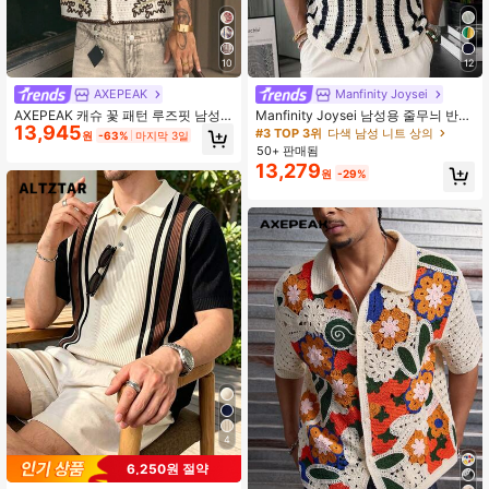
10
12
AXEPEAK
Manfinity Joysei
AXEPEAK 캐슈 꽃 패턴 루즈핏 남성
Manfinity Joysei 남성용 줄무늬 반팔
13,945
반팔 니트 탑
중공직 싱글 브레스트 캐주얼 니트 탑
#3 TOP 3위
다색 남성 니트 상의
원
-63%
마지막 3일
50+ 판매됨
13,279
원
-29%
4
6,250원 절약