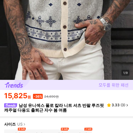
1/9
15,825
24,690원
-36%
원
남성 유니섹스 폴로 칼라 니트 셔츠 반팔 루즈핏
3.33
(
3
)
캐주얼 다용도 출퇴근 자수 봄 여름
사이즈
US
8 left
8 left
2 left