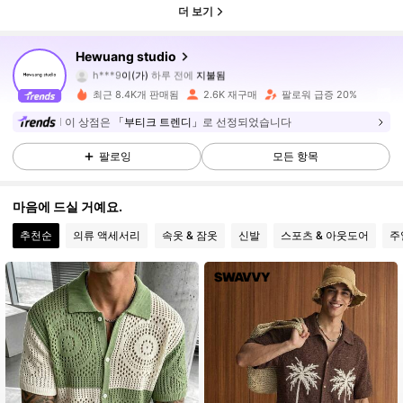
더 보기
Hewuang studio
16K 팔로워
4.87
h***9
이(가)
하루 전에
지불됨
최근 8.4K개 판매됨
2.6K 재구매
팔로워 급증 20%
16K 팔로워
4.87
이 상점은
「부티크 트렌디」
로 선정되었습니다
팔로잉
모든 항목
16K 팔로워
4.87
마음에 드실 거예요.
추천순
의류 액세서리
속옷 & 잠옷
신발
스포츠 & 아웃도어
주
16K 팔로워
4.87
16K 팔로워
4.87
16K 팔로워
4.87