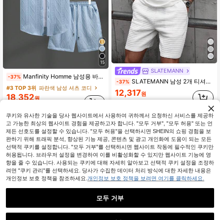
15
SLATEMANN
Manfinity Homme 남성용 바캉스 캐주얼 스타일, INS는 세련된 반소매 셔츠와 반바지 세트, 하와이 해변 바캉스, 뮤직 페스티벌 및 일상복, 남자 친구 또는 남편을위한 선물과 매치됩니다. 아늑한 복장
-37%
SLATEMANN 남성 2개 티셔츠 세트 매니피니티 캐주얼 쿨, 남성 자카드 작은 체크 패딩 텍스처 소재 세트, 편안한 캐주얼 여름 남성 투피스 세트
-37%
#3 TOP 3위
파란색 남성 셔츠 코디
12,317
원
18,352
원
추정된
추정된
쿠키와 유사한 기술을 당사 웹사이트에서 사용하여 귀하께서 요청하신 서비스를 제공하
고 가능한 최상의 웹사이트 경험을 제공하고자 합니다. "모두 거부", "모두 허용" 또는 언
제든 선호도를 설정할 수 있습니다. "모두 허용"을 선택하시면 SHEIN의 쇼핑 경험을 보
완하기 위해 트래픽 분석, 향상된 기능 제공, 콘텐츠 및 광고 개인화에 도움이 되는 모든
선택적 쿠키를 설정합니다. "모두 거부"를 선택하시면 웹사이트 작동에 필수적인 쿠키만
허용됩니다. 브라우저 설정을 변경하여 이를 비활성화할 수 있지만 웹사이트 기능에 영
향을 줄 수 있습니다. 사용되는 쿠키에 대해 자세히 알아보고 선택적 쿠키 설정을 조정하
려면 "쿠키 관리"를 선택하세요. 당사가 수집한 데이터 처리 방식에 대한 자세한 내용은
개인정보 보호 정책을 참조하세요.
개인정보 보호 정책을 보려면 여기를 클릭하세요.
모두 거부