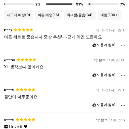
2%
91%
7%
재구매 예정
(9)
빠른 배송
(16)
화려함/좋음
(34)
예쁨
(100+)
l***r
색: 카키 / 사이즈: L
여름
세트로
좋습니다
중상
추천!~~근게
약간
도톰해요
도움이 됨
(0)
e***m
색: 블랙 / 사이즈: XL
XL
생각보다
많이커요~
도움이 됨
(0)
h***9
색: 카키 / 사이즈: L
원단이
너무좋아요
도움이 됨
(0)
v***5
색: 블랙 / 사이즈: S
I
love
it
❤