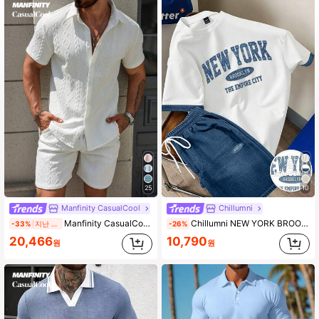
607K 팔로워
4.91
607K 팔로워
4.91
607K 팔로워
4.91
607K 팔로워
4.91
25
10
Manfinity CasualCool
Chillumni
Manfinity CasualCool 2개 남성 여름 캐주얼 솔리드 텍스처드 셔츠 및 반바지 세트
Chillumni NEW YORK BROOKLYN 데님 워싱 스포츠 티셔츠, 남성용 클래식 대학 캐주얼 스포츠 반팔 티셔츠 플러스 사이즈 세트, 유니섹스 대학 캐주얼 반팔 티셔츠 세트
-33%
지난 1일
-26%
607K 팔로워
4.91
20,466
10,790
원
원
607K 팔로워
4.91