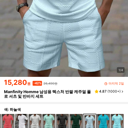
1/4
15,280
26,490원
-42%
마지막 2일
원
Manfinity Homme 남성용 텍스처 반팔 캐주얼 폴
4.87
(
1000+
)
로 셔츠 및 반바지 세트
색: 하늘색