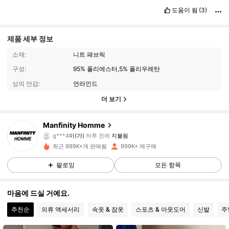
도움이 됨
(3)
제품 세부 정보
소재:
니트 패브릭
구성:
95% 폴리에스터,5% 폴리우레탄
상의 안감:
언라인드
더 보기
607K 팔로워
4.91
Manfinity Homme
g***4
이(가)
하루 전에
지불됨
v***s
다음
10분 전에
최근 999K+개 판매됨
999K+ 재구매
607K 팔로워
4.91
팔로잉
모든 항목
607K 팔로워
4.91
마음에 드실 거예요.
추천순
의류 액세서리
속옷 & 잠옷
스포츠 & 아웃도어
신발
주
607K 팔로워
4.91