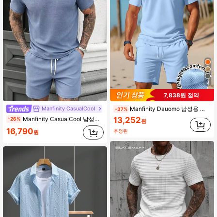
607K 팔로워
4.91
8
7,838원 절약
Manfinity CasualCool
Manfinity Dauomo 남성용 단색 반팔 폴로 셔츠 및 드로우스트링 반바지, 여름 캐주얼 복장
-37%
13,252
Manfinity CasualCool 남성용 스트라이프 대비 컬러 반팔 폴로 셔츠 및 반바지 캐주얼 세트
-26%
원
16,790
추정된
원