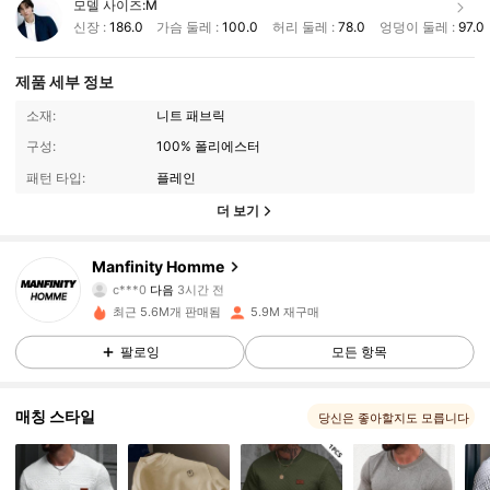
모델 사이즈:
M
신장 :
186.0
가슴 둘레 :
100.0
허리 둘레 :
78.0
엉덩이 둘레 :
97.0
제품 세부 정보
소재:
니트 패브릭
구성:
100% 폴리에스터
패턴 타입:
플레인
더 보기
607K 팔로워
4.91
Manfinity Homme
c***0
다음
3시간 전
l***2
가 탐색 중입니다
607K 팔로워
4.91
최근 5.6M개 판매됨
5.9M 재구매
팔로잉
모든 항목
607K 팔로워
4.91
매칭 스타일
당신은 좋아할지도 모릅니다
607K 팔로워
4.91