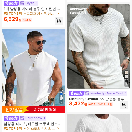
Feyah
1개 남성용 네이비 블루 인조 린넨 텍
스처드 헨리넥 티셔츠, 루즈 드롭 숄더
#3 TOP 3위
부드럽고 가벼움 남성 티셔츠
핏, 가벼운 통기성 폴리에스터 드레이
6,829
원
-28%
핑 원단, 휴가 스타일, 기계 세탁 가능,
여름 해변 편안한 캐주얼 반팔 탑에 적
합
5
Manfinity CasualCool
Manfinity CasualCool 남성용 블루
7
8,472
질감 주름 성숙 티셔츠, 봄/여름
원
-41%
마지막 2일
2,768원 절약
Daily show
남성용 티셔츠, 캐주얼 크루넥 민소매
조끼 여름용, 다용도, 슬림핏, 상쾌하
#2 TOP 3위
남성 스포츠 티셔츠 & 탱크탑
고 활기찬, 남편이나 남자친구 스포츠