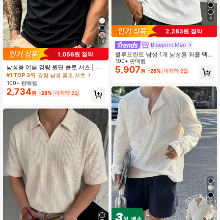
4
2,283원 절약
14
Blueprint Man
1,056원 절약
블루프린트 남성 1개 남성용 와플 텍
스처 반오픈 칼라 반팔 탑, 폴로 칼라
100+ 판매됨
남성용 여름 경량 원단 폴로 셔츠 | 슬
반팔 초박형 여름 티셔츠, 루즈핏 편안
5,907
원
-28%
마지막 2일
림핏 반팔 솔리드 컬러 칼라 탑, 일상,
한 유럽 스타일, 올드 머니 스타일, 크
#1 TOP 3위
경량 남성 폴로 셔츠
출퇴근, 사무실, 가벼운 스포츠 및 비
게 나옵니다. 더 나은 핏을 위해 사이
100+ 판매됨
치웨어에 적합, 스마트 캐주얼
즈를 낮추세요.
2,734
원
-28%
마지막 2일
4