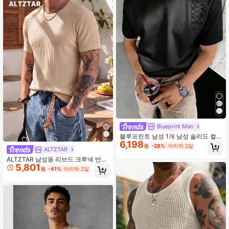
Blueprint Man
블루프린트 남성 1개 남성 솔리드 컬
6,198
러 프리미엄 텍스처 티셔츠, 피부 친화
원
-28%
마지막 2일
ALTZTAR
적 통기성 크루넥 반팔 탑, 로우키 올
드 머니 스타일, 기계 세탁 가능, 일상
ALTZTAR 남성용 리브드 크루넥 반팔
출퇴근 및 야외 스포츠에 적합. 올드
5,801
티셔츠, 여름에 통기성 있고 편안한
원
-41%
마지막 2일
머니 스타일은 크게 나옵니다. 더 나은
핏을 위해 사이즈를 낮추세요.