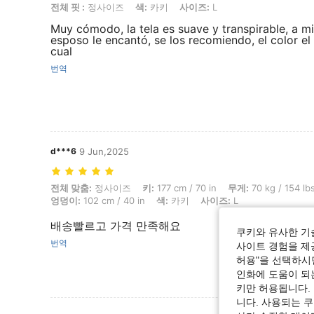
전체 핏 :
정사이즈
색:
카키
사이즈:
L
Muy cómodo, la tela es suave y transpirable, a mi
esposo le encantó, se los recomiendo, el color el 
cual
번역
d***6
9 Jun,2025
전체 맞춤: 정사이즈, 키: 177 cm / 70 in, 무게: 70 kg / 154 lbs, 흉상: 98 
전체 맞춤:
정사이즈
키:
177 cm / 70 in
무게:
70 kg / 154 lb
엉덩이:
102 cm / 40 in
색:
카키
사이즈:
L
배송빨르고 가격 만족해요
쿠키와 유사한 기
번역
사이트 경험을 제공
허용"을 선택하시면
인화에 도움이 되
키만 허용됩니다.
니다. 사용되는 