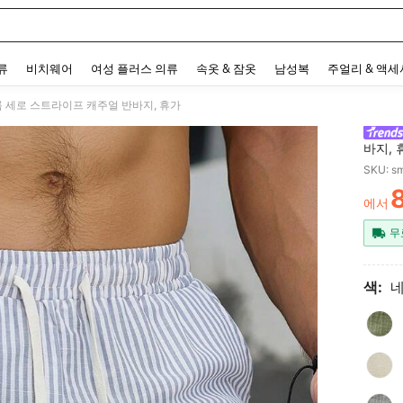
 and down arrow keys to navigate search 최근 검색어 and 검색 후 발견. Press Enter 
류
비치웨어
여성 플러스 의류
속옷 & 잠옷
남성복
주얼리 & 액
여름 세로 스트라이프 캐주얼 반바지, 휴가
바지, 
SKU: s
8
에서
PR
무
색: