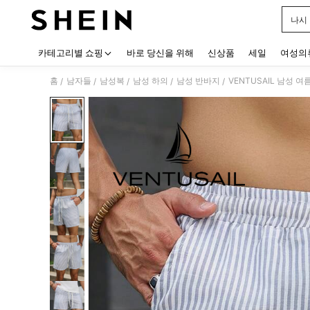
나시
Use up
카테고리별 쇼핑
바로 당신을 위해
신상품
세일
여성의
홈
남자들
남성복
남성 하의
남성 반바지
VENTUSAIL 남성 
/
/
/
/
/