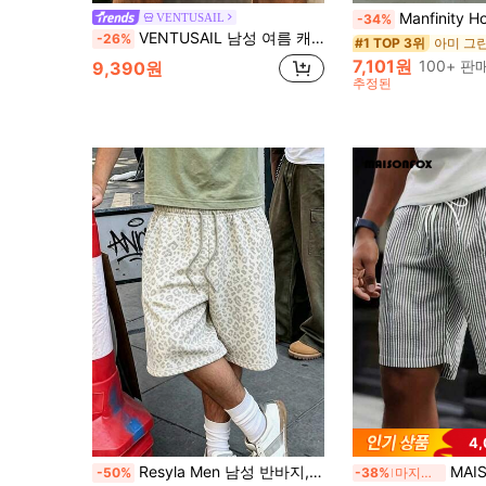
Manfinity Homme 루즈핏 남성용 사
VENTUSAIL
-34%
VENTUSAIL 남성 여름 캐주얼 세로 스트라이프 반바지
-26%
아미 그
#1 TOP 3위
7,101원
100+ 판
9,390원
추정된
4
Resyla Men 남성 반바지, 여름 캐주얼 웨어, 다용도 캐주얼 반바지, 라이트 그레이 표범 프린트 패턴, 패턴 디자인, 캐주얼 휴가 여행, 스포츠에 적합
MAISONFOX 남성 캐주얼 스트라이프 드로스
-50%
-38%
마지막 3일