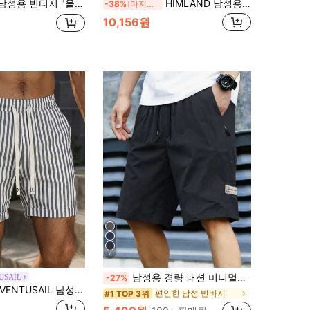
니 스타일" 스트라이프 스트레이트 레그 팬츠: 고품질, 다용도 사계절 남성 바지
HIMLAND 남성용 세로 스트라이프 릴랙스 핏 드로스트링 허리 반바지, 휴가, 축구
-38%
마지막 3일
10,156원
원
4
남성용 경량 패션 미니멀리스트 카고 반바지 캐주얼 허벅지 중간 길이 드로스트링 스트레이트 레그 반바지
USAIL
-27%
VENTUSAIL 남성 캐주얼 세로 스트라이프 드로스트링 허리 포켓 반바지
편안한 남성 반바지
#1 TOP 3위