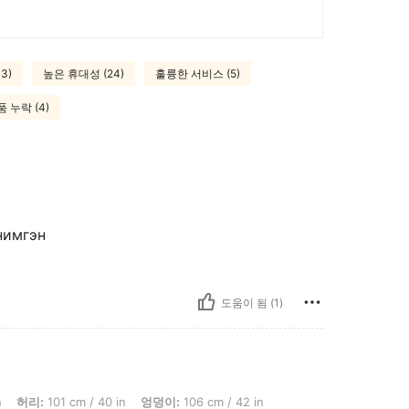
3)
높은 휴대성 (24)
훌륭한 서비스 (5)
 누락 (4)
нимгэн
도움이 됨 (1)
: 101 cm / 40 in, 엉덩이: 106 cm / 42 in, 전체 핏 : 정사이즈, 색: 카키, 사이즈: L
n
허리:
101 cm / 40 in
엉덩이:
106 cm / 42 in