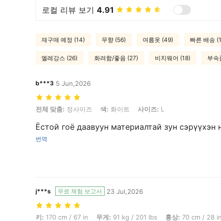
로컬 리뷰 보기
4.91
재구매 예정 (14)
무향 (56)
여름옷 (49)
빠른 배송 (1
엘레강스 (26)
화려함/좋음 (27)
비치웨어 (18)
부속품
b***3
5 Jun,2026
전체 맞춤: 정사이즈, 색: 화이트, 사이즈: L
전체 맞춤:
정사이즈
색:
화이트
사이즈:
L
Ёстой гоё даавуун материалтай зун сэрүүхэн 
번역
j***s
무료 체험 보고서
23 Jul,2026
키: 170 cm / 67 in, 무게: 91 kg / 201 lbs, 흉상: 70 cm / 28 in, 허리
키:
170 cm / 67 in
무게:
91 kg / 201 lbs
흉상:
70 cm / 28 i