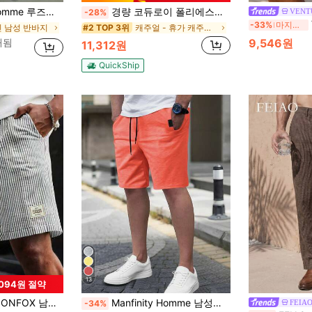
선 포켓 드로스트링 허리 캐주얼 반바지
경량 코듀로이 폴리에스터 원단 캐주얼 루즈 솔리드 컬러 여름 남성용 드로스트링 반바지, 야외 및 출퇴근에 적합
VENT
-28%
VE
-33%
마지막 3일
린 남성 반바지
캐주얼 - 휴가 캐주얼 남성 반바지
#2 TOP 3위
매됨
9,546원
11,312원
QuickShip
13
,094원 절약
트링 허리 반바지, 편안한 여름 라운지웨어, 스포츠 비치 반바지, 남성 스트라이프 비치 수영 트렁크
Manfinity Homme 남성용 단색 캐주얼 반바지
FEIA
-34%