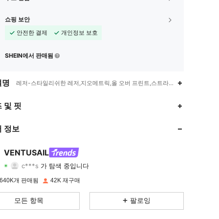
쇼핑 보안
안전한 결제
개인정보 보호
SHEIN에서 판매됨
설명
레저-스타일리쉬한 레저,지오메트릭,올 오버 프린트,스트라이프,엘라스틱 웨
4.73
1.1K
16K
 및 핏
4.73
1.1K
16K
 정보
4.73
1.1K
16K
VENTUSAIL
c***s
가 탐색 중입니다
4.73
1.1K
16K
등급
아이템
팔로워
640K개 판매됨
42K 재구매
4.73
1.1K
16K
모든 항목
팔로잉
4.73
1.1K
16K