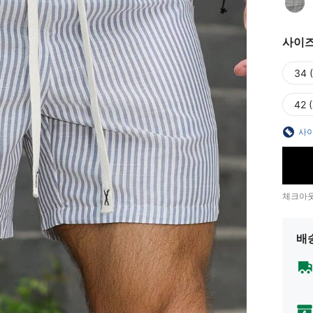
사이
34 
42 
사이
체크아웃
배