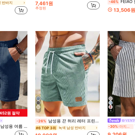
FEIAO 남성용 빈티지 "올드 머
-46%
성 반바지
7,461원
추정된
13,506
11
4
,452원 절약
남성용 끈 허리 레터 프린트 캐주얼 테니스 반바지
VENT
-26%
드로스트링 허리 질감 순면 반바지, 휴가
-30%
마지막 3일
녹색 남성 반바지
#6 TOP 3위
9,206원