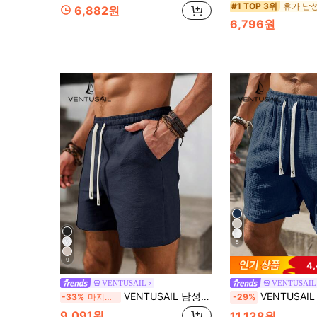
휴가 남
#1 TOP 3위
6,882원
6,796원
5
9
4
VENTUSAIL
VENTUSAIL
VENTUSAIL 남성 캐주얼 편안한 드로스트링 코튼 린넨 반바지, 휴가용
VENTUSAIL 남성용 여름 캐주얼 
-33%
마지막 3일
-29%
9,091원
11,138원