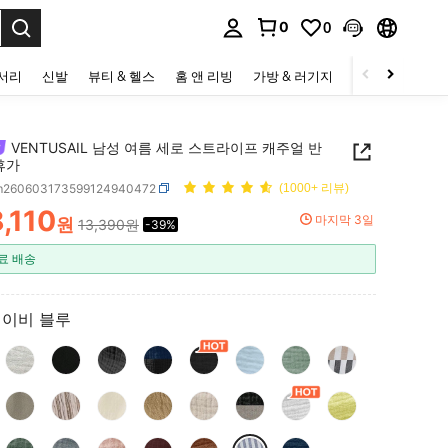
0
0
to select.
세서리
신발
뷰티 & 헬스
홈 앤 리빙
가방 & 러기지
스포츠 & 아웃
VENTUSAIL 남성 여름 세로 스트라이프 캐주얼 반
휴가
m260603173599124940472
(1000+ 리뷰)
,110
마지막 3일
원
13,390원
-39%
ICE AND AVAILABILITY
료 배송
네이비 블루