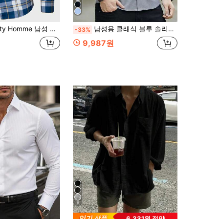
얼 루즈 격자 무늬 프린트 다채로운 버튼 업 어반 긴팔 셔츠, 가을, 남편용, 가을용
남성용 클래식 블루 솔리드 컬러 긴팔 셔츠, 신사적인 우아한 비즈니스 캐주얼, 가을용
-33%
9,987원
6
6,331원 절약