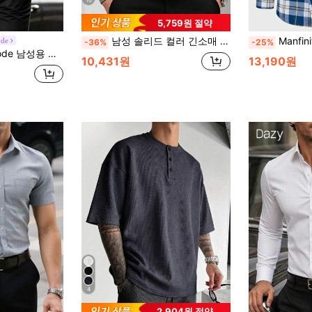
10
5,759원 절약
남성 솔리드 컬러 긴소매 싱글 브레스트 캐주얼 출근 셔츠, 기본 긴소매 비즈니스 셔츠, 캐주얼 비즈니스 포멀 셔츠, 가을용
Manfinity Homme 남성 캐주
ode
-36%
-25%
브레스트 캐주얼 버서타일 일상 착용 긴팔 셔츠
10,431원
13,190원
4
2,904원 절약