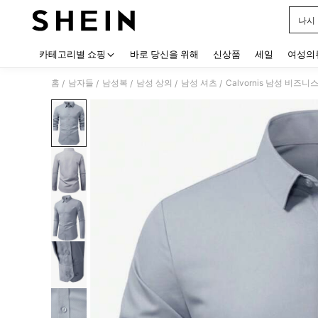
나시
Use up
카테고리별 쇼핑
바로 당신을 위해
신상품
세일
여성의
홈
남자들
남성복
남성 상의
남성 셔츠
Calvornis 남성 비즈
/
/
/
/
/