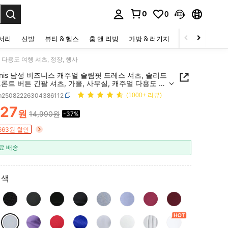
0
0
to select.
세서리
신발
뷰티 & 헬스
홈 앤 리빙
가방 & 러기지
스포츠 & 아웃
 다용도 여행 셔츠, 정장, 행사
ornis 남성 비즈니스 캐주얼 슬림핏 드레스 셔츠, 솔리드
론트 버튼 긴팔 셔츠, 가을, 사무실, 캐주얼 다용도 여
, 정장, 행사
m25082226304386112
(1000+ 리뷰)
427
원
14,990원
-37%
ICE AND AVAILABILITY
,663원 할인
료 배송
회색