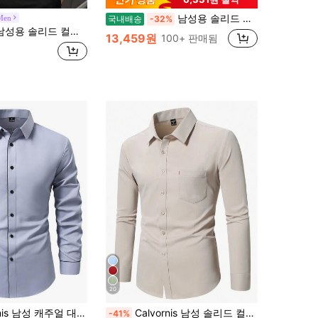
남성용 솔리드 컬러 긴팔 싱글 브레스트 포켓 루즈 캐주얼 셔츠, 가을
Men
국내배송
-32%
컬러 싱글 브레스트 캐주얼 다용도 데일리 긴팔 셔츠
13,459원
100+ 판매됨
20
비 파이핑 긴팔 셔츠, 일상 착용 및 출퇴근에 적합, 봄/가을, 정장, 행사
Calvornis 남성 솔리드 컬러 긴팔 포켓 데일리 출퇴근 캐주얼 정장 셔츠, 봄 & 여름, 베이지 남성 셔츠, 가을, 행사
-41%