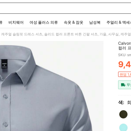
 and down arrow keys to navigate search 최근 검색어 and 검색 후 발견. Press Enter 
류
비치웨어
여성 플러스 의류
속옷 & 잠옷
남성복
주얼리 & 액
니스 캐주얼 슬림핏 드레스 셔츠, 솔리드 컬러 프론트 버튼 긴팔 셔츠, 가을, 사무실, 캐주얼
Calv
컬러 프
행 셔츠
SKU: s
9,
PR
랜덤 1
무
색: