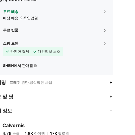
무료 배송
예상 배송:
2-5 영업일
무료 반품
쇼핑 보안
안전한 결제
개인정보 보호
SHEIN에서 판매됨
설명
프래킷,원단,공식적인 사업
4.76
1.8K
17K
 및 핏
 정보
4.76
1.8K
17K
Calvornis
4.76
1.8K
17K
등급
아이템
팔로워
k***k
이(가)
하루 전에
지불됨