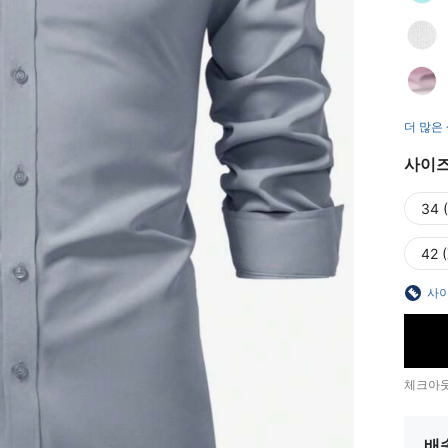
더 많은
사이
34 
42 
사이
체크아웃
배