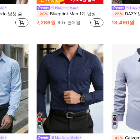
ode
Blueprint Man
Dazy 
반팔 정장 셔츠, 남성 오피스 캐주얼 드레스 셔츠, 행사용
Blueprint Man 1개 남성용 와플 텍스처 반오픈 칼라 반팔 탑, 폴로 칼라 반팔 초박형 여름 루즈핏 편안한 유럽 스타일 올드 머니 스타일 크게 나옵니다. 더 나은 핏을 위해 사이즈를 낮추세요
DAZY 남성용 솔리드 
-28%
-25%
7,286원
13,490원
80+ 판매됨
12
33
Calvornis 남성 캐주얼 대
ode
Manfinity Mode
-42%