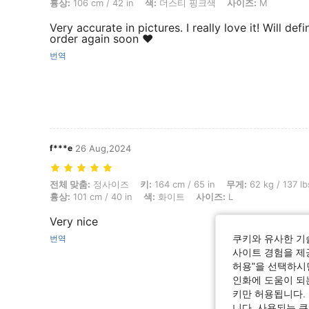
흉상:
106 cm / 42 in
색:
더스티 핑크색
사이즈:
M
Very accurate in pictures. I really love it! Will defi
order again soon ❤️
번역
f***e
26 Aug,2024
전체 맞춤: 정사이즈, 키: 164 cm / 65 in, 무게: 62 kg / 137 lbs, 엉덩이: 91
전체 맞춤:
정사이즈
키:
164 cm / 65 in
무게:
62 kg / 137 lb
흉상:
101 cm / 40 in
색:
화이트
사이즈:
L
Very nice
번역
쿠키와 유사한 기
사이트 경험을 제공
허용"을 선택하시면
인화에 도움이 되
키만 허용됩니다.
니다. 사용되는 