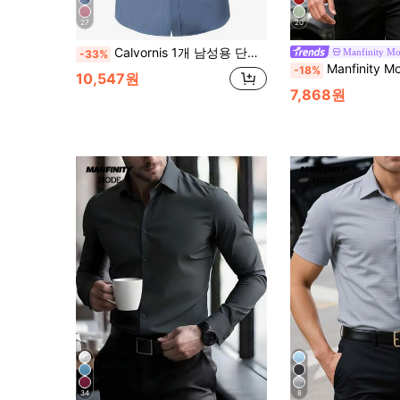
27
20
Calvornis 1개 남성용 단색 긴팔 셔츠 캐주얼 & 비즈니스 일상 착용, 가을, 더스티 블루 셔츠 남성용, 슬림핏 드레스 셔츠 남성, 가을, 정장, 행사
Manfinity M
-33%
Manfinity Mode 남성용 솔리드 컬러 싱글 
-18%
10,547원
7,868원
34
8