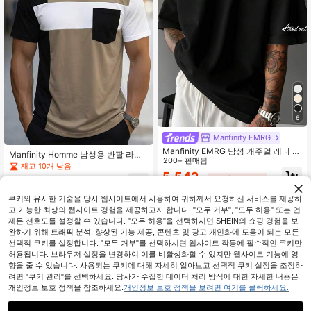
6
Manfinity EMRG
Manfinity EMRG 남성 캐주얼 레터 프
Manfinity Homme 남성용 반팔 라운
린트 티셔츠, 여름
200+ 판매됨
드넥 티셔츠, 클래식 블랙, 화이트 및
재고 10개 남음
카키 컬러 블로킹, 포켓 디자인, 슬림
5,542
원
-32%
마지막 3일
8,190
핏, 캐주얼 스트릿웨어
원
-25%
쿠키와 유사한 기술을 당사 웹사이트에서 사용하여 귀하께서 요청하신 서비스를 제공하
고 가능한 최상의 웹사이트 경험을 제공하고자 합니다. "모두 거부", "모두 허용" 또는 언
제든 선호도를 설정할 수 있습니다. "모두 허용"을 선택하시면 SHEIN의 쇼핑 경험을 보
완하기 위해 트래픽 분석, 향상된 기능 제공, 콘텐츠 및 광고 개인화에 도움이 되는 모든
선택적 쿠키를 설정합니다. "모두 거부"를 선택하시면 웹사이트 작동에 필수적인 쿠키만
허용됩니다. 브라우저 설정을 변경하여 이를 비활성화할 수 있지만 웹사이트 기능에 영
향을 줄 수 있습니다. 사용되는 쿠키에 대해 자세히 알아보고 선택적 쿠키 설정을 조정하
려면 "쿠키 관리"를 선택하세요. 당사가 수집한 데이터 처리 방식에 대한 자세한 내용은
개인정보 보호 정책을 참조하세요.
개인정보 보호 정책을 보려면 여기를 클릭하세요.