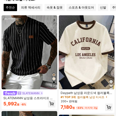
추천순
의류 액세서리
속옷 & 잠옷
스포츠 & 아웃도어
신발
주
25K 팔로워
4.72
25K 팔로워
4.72
25K 팔로워
4.72
25K 팔로워
4.72
25K 팔로워
4.72
21
Daypath 남성용 라운드넥 컬러블록
SLATEMANN
레터 프린트 패션 캐주얼 티셔츠
#1 TOP 3위
컬러블록 남성 티셔츠
SLATEMANN 남성용 스트라이프 캐
200+ 판매됨
주얼 다용도 일상 여행용 반팔 티셔츠
5,992
원
-8%
7,180
원
-33%
마지막 3일