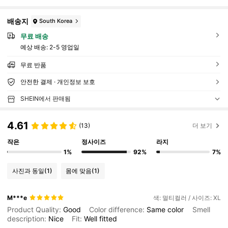
배송지
South Korea
무료 배송
예상 배송:
2-5 영업일
무료 반품
안전한 결제 · 개인정보 보호
SHEIN에서 판매됨
4.61
(13)
더 보기
작은
정사이즈
라지
1%
92%
7%
사진과 동일
(1)
몸에 맞음
(1)
M***e
색: 멀티컬러 / 사이즈: XL
Product Quality:
Good
Color difference:
Same
color
Smell
description:
Nice
Fit:
Well
fitted