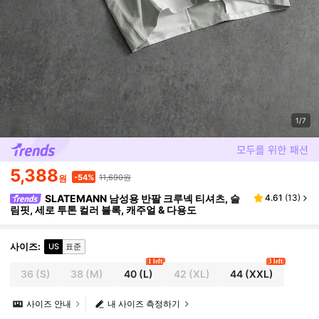
1/7
5,388
11,690원
-54%
원
SLATEMANN 남성용 반팔 크루넥 티셔츠, 슬
4.61
(
13
)
림핏, 세로 투톤 컬러 블록, 캐주얼 & 다용도
사이즈
:
US
표준
1 left
3 left
36
(S)
38
(M)
40
(L)
42
(XL)
44
(XXL)
사이즈 안내
내 사이즈 측정하기