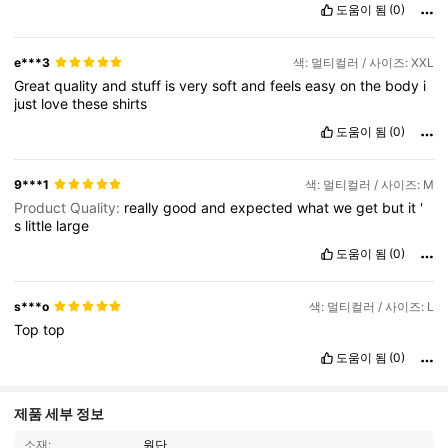
도움이 됨
(0)
e***3
색: 멀티컬러 / 사이즈: XXL
Great
quality
and
stuff
is
very
soft
and
feels
easy
on
the
body
i
just
love
these
shirts
도움이 됨
(0)
9***1
색: 멀티컬러 / 사이즈: M
Product Quality:
really
good
and
expected
what
we
get
but
it
'
s
little
large
도움이 됨
(0)
s***o
색: 멀티컬러 / 사이즈: L
Top
top
도움이 됨
(0)
제품 세부 정보
소재:
원단