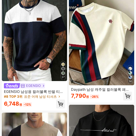
27
14
EGENSIO
Daypath 남성 캐주얼 컬러블록 패치
EGENSIO 남성용 컬러블록 반팔 티셔
워크 H 스몰 로고 아이콘 반팔 티셔츠,
7,790
츠 일상 착용, 휴가용
#8 TOP 3위
표준 어깨 남성 티셔츠
원
-26%
다용도 캐주얼 스포츠 크루넥 반팔 티
셔츠
6,748
원
-12%