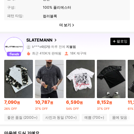
구성:
100% 폴리에스터
패턴 타입:
컬러블록
더 보기
25K 팔로워
4.72
SLATEMANN
팔로잉
b***e
이(가)
하루 전에
지불됨
d***0
다음
30분 전에
최근 410K개 판매됨
18K 재구매
25K 팔로워
4.72
25K 팔로워
4.72
25K 팔로워
4.72
7,090
10,787
6,590
8,152
11
원
원
원
원
26% OFF
37% OFF
54% OFF
37% OFF
61%
25K 팔로워
4.72
좋은 품질 (2000+)
사진과 동일 (700+)
예쁨 (700+)
몸에 맞음 (70
25K 팔로워
4.72
마음에 드실 거예요.