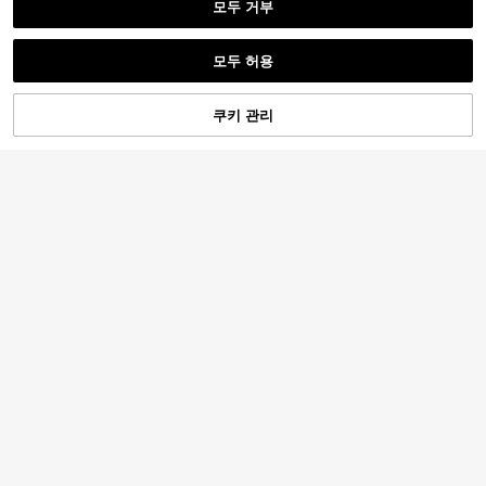
모두 거부
모두 허용
쿠키 관리
장바구니 담기
4
54% 할인!
6
SLATEMANN
EGENSIO
SLATEMANN 남성용 반팔 티셔츠, 뒷
EGENSIO 남성용 패치워크 컬러 캐주
면 대형 레터 프린트, 손글씨 영어 폰
8,623
얼 다용도 일상 착용 반팔 티셔츠, 휴
원
-28%
6,840
트 디자인, 스트리트 패션, 버서타일
원
-10%
가용
캐주얼 티셔츠, 래글런 소매 프린트,
홈웨어, 외출용, 아들 또는 남편을 위
한 선물에 적합