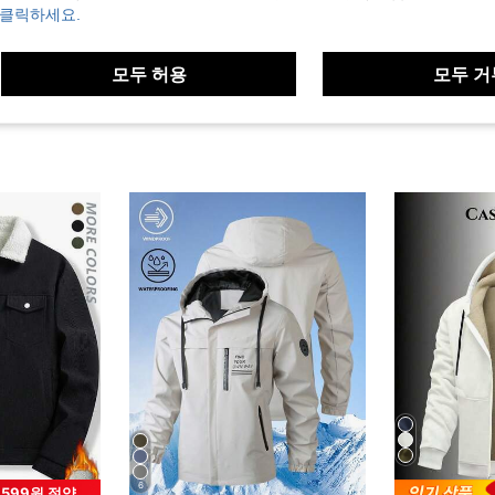
보기
 클릭하세요.
모두 허용
모두 거
6
,599원 절약