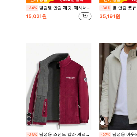
열감열 안감 재킷, 패셔너블, 따뜻함, 캐주얼, 남성용 일상 및 야외 스포츠웨어에 적합, 가을/겨울 블랙, 스트릿웨어
열 안감 코듀로이 재킷, 두꺼운 세련된 다용도 캐주얼 따뜻한
-34%
-36%
15,021원
35,191원
남성용 스탠드 칼라 셰르파 재킷 양면 보온 안감 비즈니스 캐주얼 두꺼운 따뜻한 커플 봄버 탑, 가을/겨울, 플리스, 스키 스포츠
남성용 아웃도어 어썰트 재킷, 남성용 후드 재킷, 
-36%
-27%