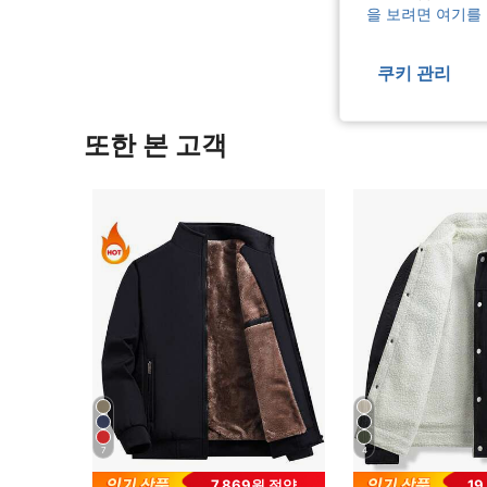
리뷰 더 
을 보려면 여기를
쿠키 관리
또한 본 고객
7
4
7,869원 절약
19