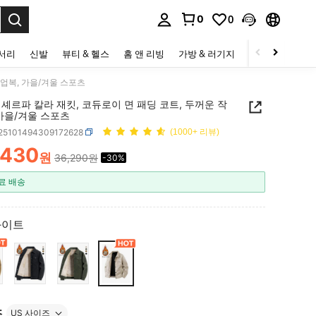
0
0
to select.
세서리
신발
뷰티 & 헬스
홈 앤 리빙
가방 & 러기지
스포츠 & 아웃
작업복, 가을/겨울 스포츠
셰르파 칼라 재킷, 코듀로이 면 패딩 코트, 두꺼운 작
가을/겨울 스포츠
t25101494309172628
(1000+ 리뷰)
,430
원
36,290원
-30%
ICE AND AVAILABILITY
료 배송
화이트
즈
US 사이즈