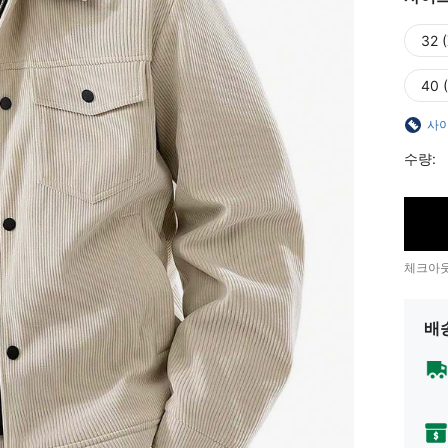
32 
40 (
사이
수량:
체크아웃
배