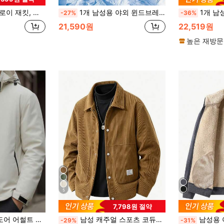
 패딩 코트 젊은 성인용, 플리스, 겨울 블랙 스포츠
1개 남성용 야외 윈드브레이커 재킷, 방수 스포츠 코트, 봄 가을 화이트에 적합
1개 남성 후드 셰르파 플리스 
-27%
-36%
21,590원
22,519원
높은 재방문
5
7,798원 절약
탈착식 후드 스포츠가 있는 얼룩 방지 등산 재킷
남성 캐주얼 스포츠 코듀로이 윈드브레이커 재킷, 봄/가을 레트로 멀티 포켓 유틸리티 재킷
남성용 아웃도어 캐주얼 재킷,
-29%
-31%