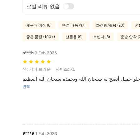
로컬 리뷰 없음
재구매 예정 (8)
빠른 배송 (17)
화려함/좋음 (20)
겨울
좋은 품질 (100+)
선물용 (9)
트렌디 (8)
운송 압착 (2
n***h
9 Feb,2026
색: 커피 브라운, 사이즈: XL
색:
커피 브라운
사이즈:
XL
لو جميل أنصح به سبحان الله وبحمده سبحان الله العظيم
번역
9***9
1 Feb,2026