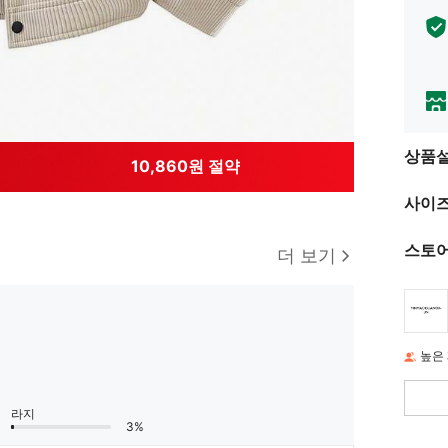
상품
10,860원 절약
사이즈
스토어
더 보기
높은
라지
3%