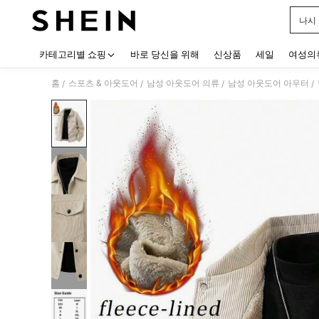
나시
Use up
카테고리별 쇼핑
바로 당신을 위해
신상품
세일
여성의
홈
스포츠 & 아웃도어
남성 아웃도어 의류
남성 아웃도어 아우터
/
/
/
/