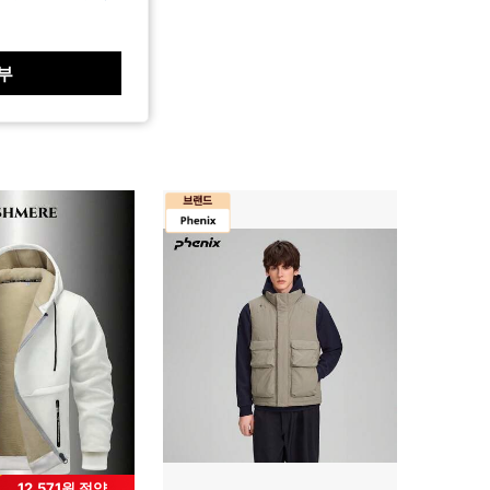
부
12,571원 절약