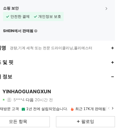
쇼핑 보안
안전한 결제
개인정보 보호
SHEIN에서 판매됨
설명
경량,기계 세척 또는 전문 드라이클리닝,폴리에스터
4.90
39
1.1K
 및 핏
4.90
39
1.1K
 정보
4.90
39
1.1K
YINHAOGUANGXUN
5***4
다음
20시간 전
4.90
39
1.1K
등급
아이템
팔로워
 재방문 고객
1년 전에 설립되었습니다.
최근 17K개 판매됨
4.90
39
1.1K
모든 항목
팔로잉
4.90
39
1.1K