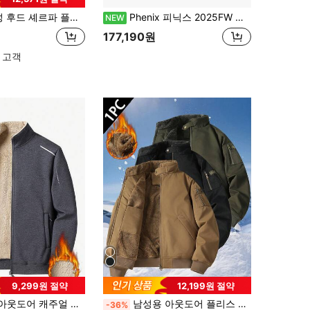
스웨트셔츠 재킷, 두껍고 따뜻한 캐주얼 야외 스포츠웨어, 겨울 화이트
Phenix 피닉스 2025FW 남성용 구스다운 베스트, 발수, 방풍, 따뜻한 겨울 재킷
NEW
177,190원
 고객
9,299원 절약
12,199원 절약
 보온 안감 두꺼운 크루넥 셰르파 재킷, 플리스, 겨울 스포츠
남성용 아웃도어 플리스 재킷, 1개, 양쪽에 주머니가 있으며, 겨울 스포츠의 걷기, 작업, 여행 및 기타 상황에 적합합니다
-36%