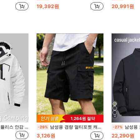
19,392원
20,991원
4
1,264원 절약
Cavva 남성용 겨울 플리스 안감 재킷, 하이킹, 캠핑 및 등반용 따뜻한 멀티 포켓 스키 코트
남성용 경량 멀티포켓 캐주얼 카고 반바지, 여름 스포츠용 패셔너블한 아웃도어 웨어
남성용 보온 안감 스탠드 칼
-29%
-27%
3,126원
22,290원