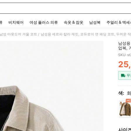
 and down arrow keys to navigate search 최근 검색어 and 검색 후 발견. Press Enter 
류
비치웨어
여성 플러스 의류
속옷 & 잠옷
남성복
주얼리 & 액
남성 아웃도어 겨울 코트
남성용 셰르파 칼라 재킷, 코듀로이 면 패딩 코트, 두꺼운 
/
남성용 
업복, 
SKU: s
25
PR
무
색:
사이