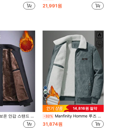
21,991원
6
14,816원 절약
라 캐주얼 재킷, 아웃도어 의류, 플리스, 겨울 블랙 스포츠
Manfinity Homme 루즈 핏 남성용 긴소매 코듀로이 레터 패치 보온 안감 재킷, 가을 겨울
-32%
31,874원