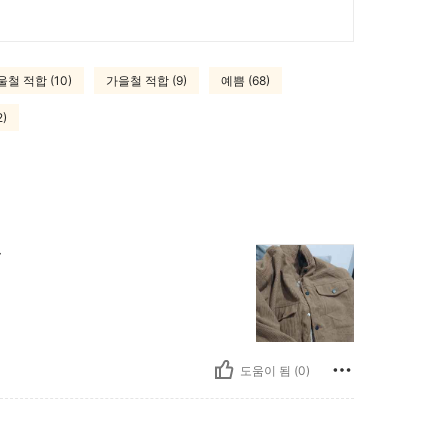
철 적합 (10)
가을철 적합 (9)
예쁨 (68)
)
ح
도움이 됨 (0)