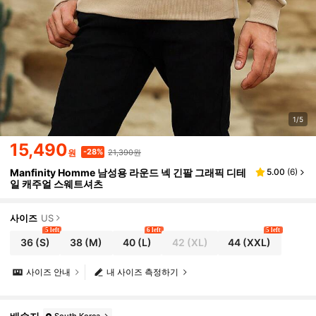
1/5
15,490
21,390원
-28%
원
Manfinity Homme 남성용 라운드 넥 긴팔 그래픽 디테
5.00
(
6
)
일 캐주얼 스웨트셔츠
사이즈
US
5 left
6 left
5 left
36
(S)
38
(M)
40
(L)
42
(XL)
44
(XXL)
사이즈 안내
내 사이즈 측정하기