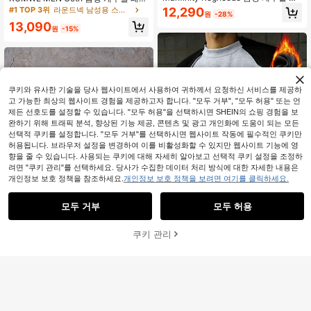
상화 프린트 대비 컬러 스웨트셔츠, 가
그래픽 스웨트셔츠, 학교, 가을용, 긴
12,290
#1 TOP 3위
라운드넥 남성용 스웨트셔츠
원
-28%
을용, 레드 그래픽 티셔츠, 그래픽 티
소매 탑
13,090
셔츠
원
-15%
쿠키와 유사한 기술을 당사 웹사이트에서 사용하여 귀하께서 요청하신 서비스를 제공하
고 가능한 최상의 웹사이트 경험을 제공하고자 합니다. "모두 거부", "모두 허용" 또는 언
제든 선호도를 설정할 수 있습니다. "모두 허용"을 선택하시면 SHEIN의 쇼핑 경험을 보
완하기 위해 트래픽 분석, 향상된 기능 제공, 콘텐츠 및 광고 개인화에 도움이 되는 모든
선택적 쿠키를 설정합니다. "모두 거부"를 선택하시면 웹사이트 작동에 필수적인 쿠키만
허용됩니다. 브라우저 설정을 변경하여 이를 비활성화할 수 있지만 웹사이트 기능에 영
향을 줄 수 있습니다. 사용되는 쿠키에 대해 자세히 알아보고 선택적 쿠키 설정을 조정하
려면 "쿠키 관리"를 선택하세요. 당사가 수집한 데이터 처리 방식에 대한 자세한 내용은
개인정보 보호 정책을 참조하세요.
개인정보 보호 정책을 보려면 여기를 클릭하세요.
모두 거부
모두 허용
4,700원 절약
쿠키 관리
장바구니 담기
28% 할인!
HEERKESEN
HEYKESON 남성 캐주얼 패치워크 스
ESTAVOR
웨트셔츠, 새로운 가을, 긴팔 상의
12,390
ESTAVOR 남성용 표준 사이즈 블랙
원
-28%
풀오버 스웨트셔츠 자수 칼라, 봄 & 가
13,990
원
-27%
을 캐주얼