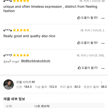
a***o
색: 카키 / 사이즈: M
unique
and
often
timeless
expression
,
distinct
from
fleeting
fashion
도움이 됨
(0)
s***a
색: 카키 / 사이즈: L
Really
good
and
quality
also
nice
도움이 됨
(0)
s***7
색: 카키 / 사이즈: XXL
جودة المنتج:
BbBbzbbsbzbbzb
도움이 됨
(1)
모델 사이즈:
M
신장 :
184.0
가슴 둘레 :
102.0
허리 둘레 :
82.0
엉덩이 둘레 :
98.0
제품 세부 정보
소재:
니트 패브릭