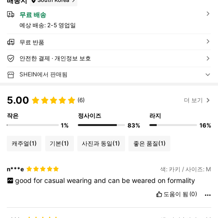
배송지
South Korea
무료 배송
예상 배송:
2-5 영업일
무료 반품
안전한 결제 · 개인정보 보호
SHEIN에서 판매됨
5.00
(6)
더 보기
작은
정사이즈
라지
1%
83%
16%
캐주얼
(1)
기본
(1)
사진과 동일
(1)
좋은 품질
(1)
n***e
색: 카키 / 사이즈: M
good
for
casual
wearing
and
can
be
weared
on
formality
도움이 됨
(0)