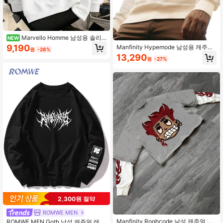
Marvello Homme 남성용 솔리
NEW
드 컬러 크루넥 캐주얼 데일리 웨어 긴
9,190
Manfinity Hypemode 남성용 캐주얼
원
-28%
팔 스웨트셔츠
솔리드 컬러 텍스처드 스탠드 칼라 긴
13,290
원
-27%
팔 풀오버 스웨트셔츠
2,300원 절약
ROMWE MEN
Manfinity Roghcode 남성 캐주얼 초
ROMWE MEN Goth 남성 캐주얼 레터