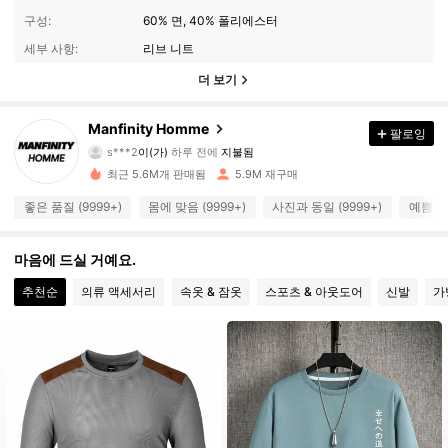
구성:
60% 면, 40% 폴리에스터
세부 사항:
리브 니트
더 보기
Manfinity Homme
팔로잉
607K 팔로워
4.91
s***2
이(가)
하루 전에
지불됨
최근 5.6M개 판매됨
5.9M 재구매
607K 팔로워
4.91
좋은 품질 (9999+)
몸에 맞음 (9999+)
사진과 동일 (9999+)
예쁨 (9
마음에 드실 거예요.
607K 팔로워
4.91
추천순
의류 액세서리
속옷 & 잠옷
스포츠 & 아웃도어
신발
가
607K 팔로워
4.91
607K 팔로워
4.91
607K 팔로워
4.91