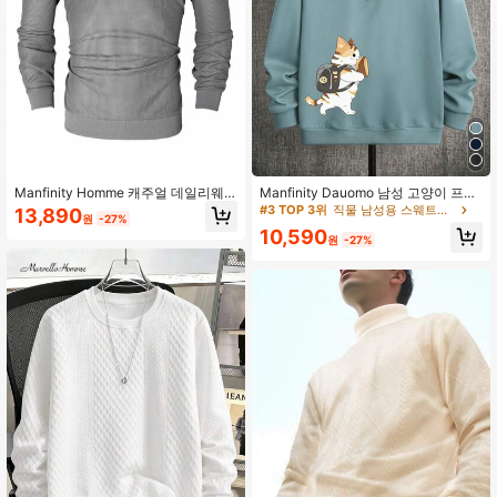
607K 팔로워
4.91
607K 팔로워
4.91
Manfinity Homme 캐주얼 데일리웨
Manfinity Dauomo 남성 고양이 프린
607K 팔로워
4.91
어 미니멀리스트 스타일 긴팔 스웨트
트 일본어 단어 풀오버 스웨트셔츠, 가
#3 TOP 3위
직물 남성용 스웨트셔츠
13,890
원
-27%
셔츠
을/겨울, 긴소매 탑
10,590
원
-27%
607K 팔로워
4.91
607K 팔로워
4.91