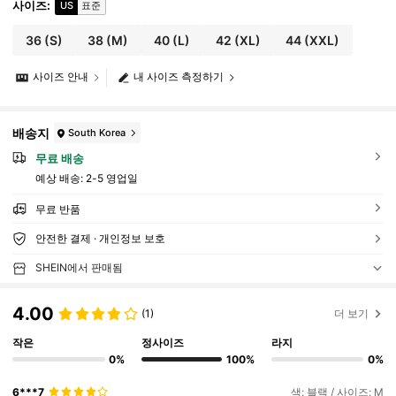
사이즈
:
US
표준
36
(S)
38
(M)
40
(L)
42
(XL)
44
(XXL)
사이즈 안내
내 사이즈 측정하기
배송지
South Korea
무료 배송
예상 배송:
2-5 영업일
무료 반품
안전한 결제 · 개인정보 보호
SHEIN에서 판매됨
4.00
(1)
더 보기
작은
정사이즈
라지
0%
100%
0%
6***7
색: 블랙 / 사이즈: M