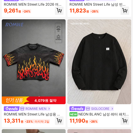
ROMWE MEN Street Life 2026 여름
ROMWE MEN Street Life 남성 빈티
신상 캐주얼 패션 펑크 스트리트 스타
지 십자가 & 천사 프린트 디스트레스
9,261
11,823
원
-24%
원
-26%
일 남성 티셔츠, 아메리칸 빈티지 남성
드 숏 풀오버 스웨트셔츠, 긴소매 탑
반팔 크루넥 탑
4,079원 절약
ROMWE MEN
SIGLOCORE
ROMWE MEN Street Life 남성용 불
NEON BLANC 남성 레터 패치
NEW
꽃 프린트 워싱 루즈핏 라운드넥 반팔
디테일 티셔츠, 여름, 가을용, 긴팔 탑,
13,311
11,190
원
-23%
마지막 2일
원
-26%
캐주얼 티셔츠
휴가, 아버지의 날 선물, 축구