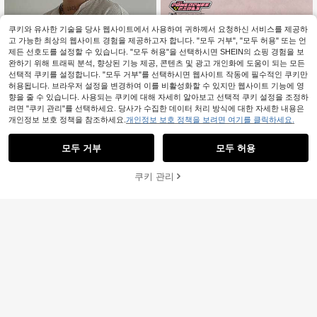
쿠키와 유사한 기술을 당사 웹사이트에서 사용하여 귀하께서 요청하신 서비스를 제공하
고 가능한 최상의 웹사이트 경험을 제공하고자 합니다. "모두 거부", "모두 허용" 또는 언
제든 선호도를 설정할 수 있습니다. "모두 허용"을 선택하시면 SHEIN의 쇼핑 경험을 보
완하기 위해 트래픽 분석, 향상된 기능 제공, 콘텐츠 및 광고 개인화에 도움이 되는 모든
선택적 쿠키를 설정합니다. "모두 거부"를 선택하시면 웹사이트 작동에 필수적인 쿠키만
허용됩니다. 브라우저 설정을 변경하여 이를 비활성화할 수 있지만 웹사이트 기능에 영
향을 줄 수 있습니다. 사용되는 쿠키에 대해 자세히 알아보고 선택적 쿠키 설정을 조정하
려면 "쿠키 관리"를 선택하세요. 당사가 수집한 데이터 처리 방식에 대한 자세한 내용은
개인정보 보호 정책을 참조하세요.
개인정보 보호 정책을 보려면 여기를 클릭하세요.
모두 거부
모두 허용
쿠키 관리
장바구니 담기
49% 할인!
7
남성용 헨리 칼라 와플 반팔 티셔츠,
THE POWERPUFF GIRLS
가볍고 통기성이 좋은 기본 티, 미국
#1 TOP 3위
여름 남성 티셔츠
THE POWERPUFF GIRLS X SHEIN
미니멀리스트 스타일, 올 시즌
1k+ 판매됨
남성용 레터 카툰 프린트 캐주얼 다용
8,152
원
-37%
마지막 2일
도 데일리 반팔 티셔츠
7,982
원
-37%
추정된