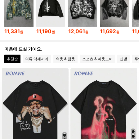
669K 팔로워
4.86
669K 팔로워
4.86
11,331
11,190
12,061
11,692
11
원
원
원
원
669K 팔로워
4.86
마음에 드실 거예요.
추천순
의류 액세서리
속옷 & 잠옷
스포츠 & 아웃도어
신발
주
669K 팔로워
4.86
669K 팔로워
4.86
669K 팔로워
4.86
669K 팔로워
4.86