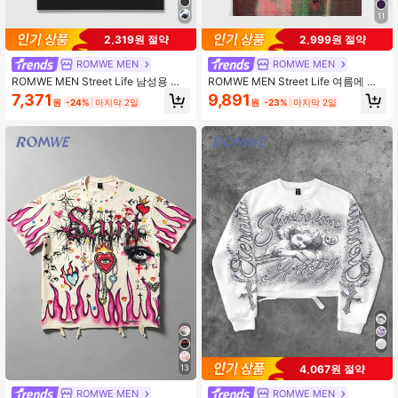
11
669K 팔로워
4.86
2,319원 절약
2,999원 절약
ROMWE MEN
ROMWE MEN
ROMWE MEN Street Life 남성용 초
ROMWE MEN Street Life 여름에 적
상화 프린트 반팔 티셔츠, 봄과 여름에
합한 남성용 레트로 스트리트 스타일
7,371
9,891
원
-24%
마지막 2일
원
-23%
마지막 2일
일상적으로 착용하기 적합, 학교
추상 실루엣 열지도 프린트 반팔 티셔
츠
4,067원 절약
13
ROMWE MEN
ROMWE MEN