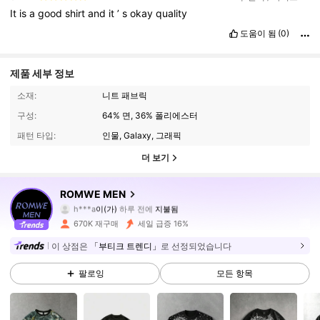
It
is
a
good
shirt
and
it
’
s
okay
quality
도움이 됨
(0)
제품 세부 정보
소재:
니트 패브릭
구성:
64% 면, 36% 폴리에스터
패턴 타입:
인물, Galaxy, 그래픽
더 보기
669K 팔로워
4.86
ROMWE MEN
h***a
이(가)
하루 전에
지불됨
J***a
다음
10분 전에
670K 재구매
세일 급증 16%
669K 팔로워
4.86
이 상점은
「부티크 트렌디」
로 선정되었습니다
팔로잉
모든 항목
669K 팔로워
4.86