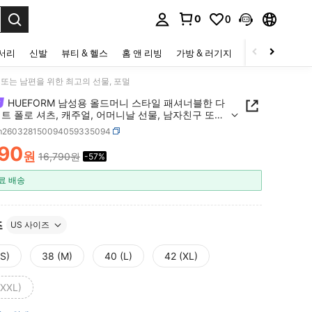
0
0
to select.
세서리
신발
뷰티 & 헬스
홈 앤 리빙
가방 & 러기지
스포츠 & 아웃
 또는 남편을 위한 최고의 선물, 포멀
HUEFORM 남성용 올드머니 스타일 패셔너블한 다
트 폴로 셔츠, 캐주얼, 어머니날 선물, 남자친구 또는
 위한 최고의 선물, 포멀
m260328150094059335094
290
원
16,790원
-57%
ICE AND AVAILABILITY
료 배송
즈
US 사이즈
(S)
38 (M)
40 (L)
42 (XL)
(XXL)