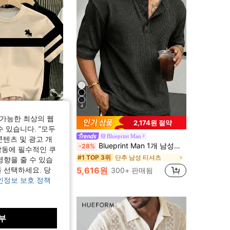
4.69
472
15K
4.69
472
15K
4.69
472
15K
4
가능한 최상의 웹
2,174원 절약
수 있습니다. "모두
mode 남성용 클래식 스트라이프 말 로고 살구색 티셔츠
Blueprint Man
콘텐츠 및 광고 개
Blueprint Man 1개 남성용 와플 텍스처 반오픈 칼라 반팔 탑, 폴로 칼라 반팔 초박형 여름 루즈핏 편안한 유럽 스타일 올드 머니 스타일 크게 나옵니다. 더 나은 핏을 위해 사이즈를 낮추세요
-28%
수 남성 티셔츠
작동에 필수적인 쿠
단추 남성 티셔츠
#1 TOP 3위
영향을 줄 수 있습
+ 판매됨
5,616원
300+ 판매됨
 선택하세요. 당
인정보 보호 정책
부