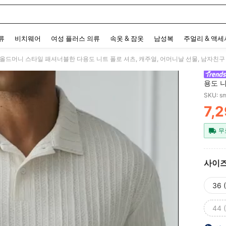
 and down arrow keys to navigate search 최근 검색어 and 검색 후 발견. Press Enter 
류
비치웨어
여성 플러스 의류
속옷 & 잠옷
남성복
주얼리 & 액
 올드머니 스타일 패셔너블한 다용도 니트 폴로 셔츠, 캐주얼, 어머니날 선물, 남자친구
용도 니
남편을
SKU: s
7,
PR
무
사이
36 
44 