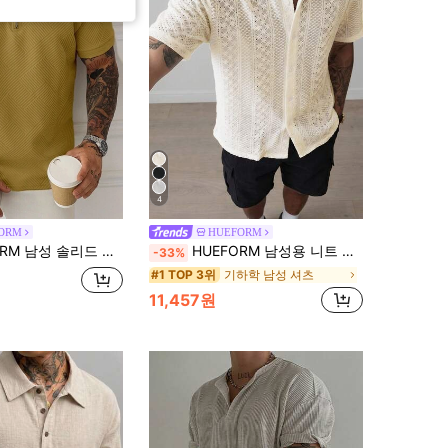
4
ORM
HUEFORM
 솔리드 컬러 반팔 캐주얼 출퇴근 폴로 셔츠
HUEFORM 남성용 니트 셔츠, 다용도적이고 패셔너블함
-33%
기하학 남성 셔츠
#1 TOP 3위
11,457원