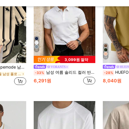
11
23
3,099원 절약
식 캐주얼 스트라이프 승마 패턴 폴로 셔츠, 의식용
VORANTS
HUEF
남성 여름 솔리드 컬러 반팔 캐주얼 출퇴근 버튼 폴로 셔츠, 골프 스포츠에 적합, 블랙 폴로 셔츠
HUEFORM 남성
-33%
-28%
가을/겨울 남성 폴로 셔츠
6,291원
8,040원