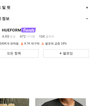
 및 핏
4.69
472
15K
 정보
4.69
472
15K
HUEFORM
4.69
472
15K
등급
아이템
팔로워
160K개 판매됨
8.7K 재구매
팔로워 급증 19%
4.69
472
15K
모든 항목
팔로잉
4.69
472
15K
4.69
472
15K
4.69
472
15K