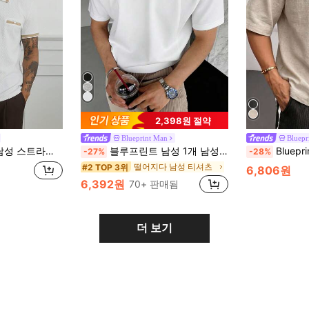
2,398원 절약
Blueprint Man
Bluepr
로 셔츠, 성숙한, 비즈니스, 패션
블루프린트 남성 1개 남성 솔리드 컬러 프리미엄 텍스처 티셔츠, 헤비웨이트 피부 친화적 크루넥 반팔 탑, 부드럽고 편안한, 절제된 올드 머니 스타일, 기계 세탁 가능, 봄/여름에 적합, 일상 출퇴근 및 야외 스포츠, 올드 머니 스타일, 크게 나옴, 더 나은 핏을 위해 사이즈 다운을 권장합니다
Blueprint Man 1개 남성 폴로 셔츠, 밝은 색상 인조 린넨 텍스처 
-27%
-28%
떨어지다 남성 티셔츠
#2 TOP 3위
6,806원
6,392원
70+ 판매됨
더 보기