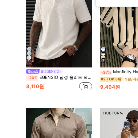
21
7
Manfinity Hypemode 남성용 살구색 클래
EGENSIO
-27%
EGENSIO 남성 솔리드 텍스처 반팔 캐주얼 폴로 셔츠
-26%
#2 TOP 3위
8,110원
9,494원