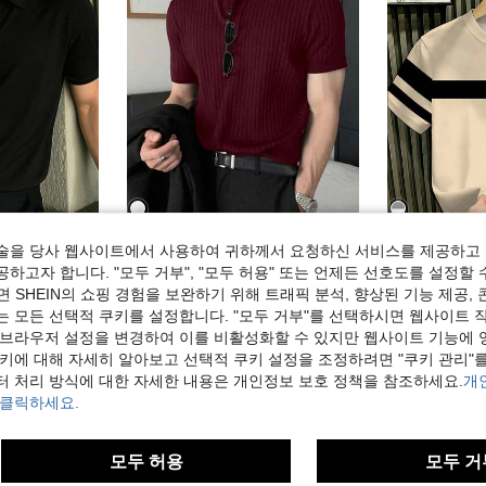
술을 당사 웹사이트에서 사용하여 귀하께서 요청하신 서비스를 제공하고 
21
11
하고자 합니다. "모두 거부", "모두 허용" 또는 언제든 선호도를 설정할 
주얼 다용도 출퇴근 반팔 폴로 셔츠
JOLTRO 남성용 솔리드 컬러 미니멀리스트 데일리웨어 반팔 폴로 셔츠, 포멀
Manfinity Hype
-9%
-27%
 SHEIN의 쇼핑 경험을 보완하기 위해 트래픽 분석, 향상된 기능 제공, 
캐주얼 - 베이직 남성 폴로 셔츠
자
#1 TOP 3위
는 모든 선택적 쿠키를 설정합니다. "모두 거부"를 선택하시면 웹사이트 
7,012원
50+ 판매됨
 브라우저 설정을 변경하여 이를 비활성화할 수 있지만 웹사이트 기능에 
7,118원
판매됨
90
쿠키에 대해 자세히 알아보고 선택적 쿠키 설정을 조정하려면 "쿠키 관리"를
터 처리 방식에 대한 자세한 내용은 개인정보 보호 정책을 참조하세요.
개
 클릭하세요.
모두 허용
모두 거