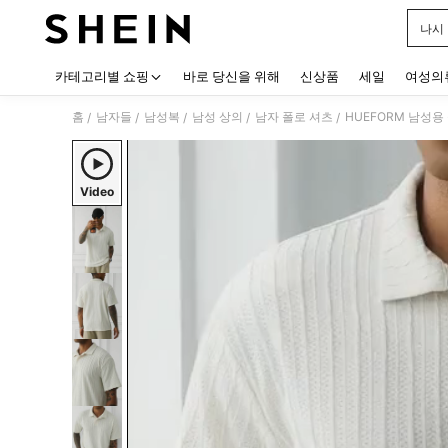
나시
Use up
카테고리별 쇼핑
바로 당신을 위해
신상품
세일
여성의
홈
남자들
남성복
남성 상의
남자 폴로 셔츠
HUEFORM 남성용
/
/
/
/
/
Video