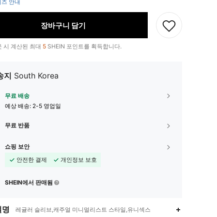
즈 안내
장바구니 담기
 시 계산된 최대
5
SHEIN 포인트를 획득합니다.
송지
South Korea
무료 배송
예상 배송:
2-5 영업일
무료 반품
쇼핑 보안
안전한 결제
개인정보 보호
SHEIN에서 판매됨
설명
레귤러 슬리브,캐주얼 미니멀리스트 스타일,유니섹스