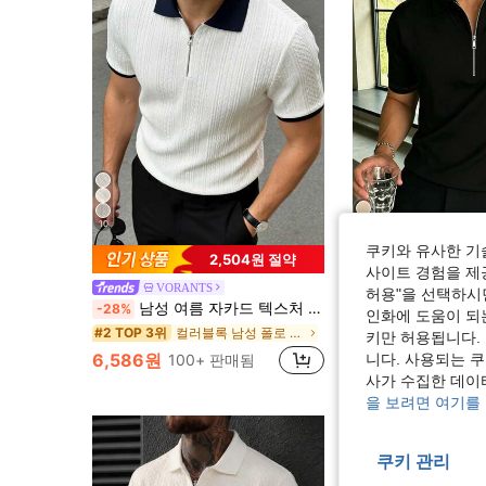
10
쿠키와 유사한 기
10
2,504원 절약
사이트 경험을 제공
남성용 솔리드 컬러 하프 플래킷 캐
VORANTS
-29%
허용"을 선택하시면
남성 여름 자카드 텍스처 대비 컬러 하프집 폴로 셔츠, 캐주얼 미니멀리스트 어반 성숙한 영국 신사 스타일, 스마트 캐주얼
-28%
#1 TOP 3위
인화에 도움이 되
컬러블록 남성 폴로 셔츠
#2 TOP 3위
키만 허용됩니다.
7,766원
100+ 
6,586원
100+ 판매됨
니다. 사용되는 
사가 수집한 데이
을 보려면 여기를
쿠키 관리