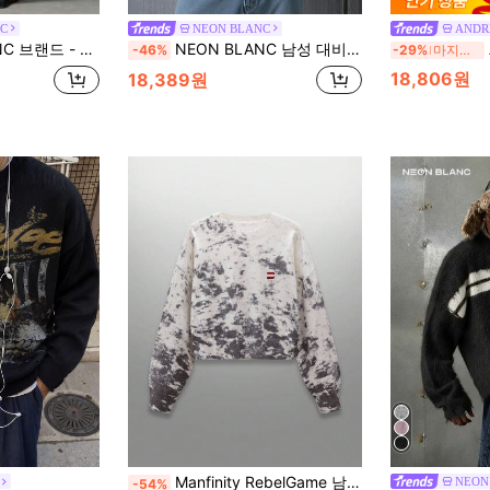
C
NEON BLANC
ANDR
 스웨터 - 하프 지퍼 패셔너블 - 루즈 캐주얼
NEON BLANC 남성 대비 색상 라운드 넥 드롭 숄더 긴 소매 캐주얼 루즈 니트 스웨터, 가을/겨울
-46%
-29%
마지막 3일
18,806원
18,389원
Manfinity RebelGame 남성 캐주얼 패션 스트리트 홀치기 염색 프린트 드롭 숄더 루즈 크롭 풀오버 스웨터, 가을
NEON
-54%