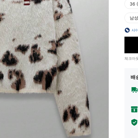
36 
남성
사이
체크아웃
배