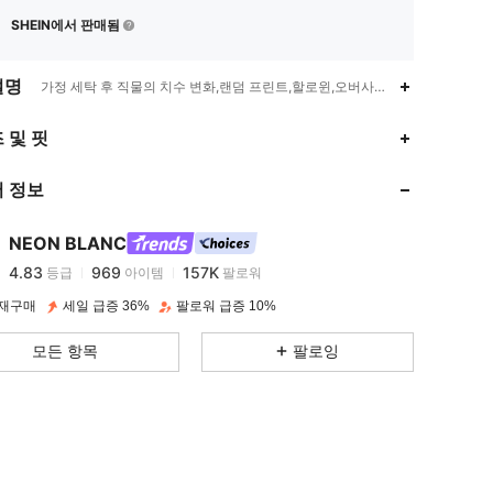
SHEIN에서 판매됨
설명
가정 세탁 후 직물의 치수 변화,랜덤 프린트,할로윈,오버사이즈
4.83
969
157K
 및 핏
 정보
4.83
969
157K
NEON BLANC
4.83
969
157K
등급
아이템
팔로워
c***c
이(가)
하루 전에
지불됨
 재구매
세일 급증 36%
팔로워 급증 10%
4.83
969
157K
모든 항목
팔로잉
4.83
969
157K
4.83
969
157K