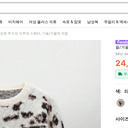
 and down arrow keys to navigate search 최근 검색어 and 검색 후 발견. Press Enter 
류
비치웨어
여성 플러스 의류
속옷 & 잠옷
남성복
주얼리 & 액
 남성용 루즈핏 크루넥 스웨터, 가을/겨울에 적합
을/겨
SKU: s
24
PR
무
색:
사이