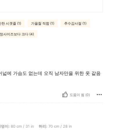
한 시곗줄 (1)
가을철 적합 (1)
추수감사절 (1)
정사이즈보다 크다 (4)
어넓에 가슴도 없는데 오직 남자만을 위한 옷 같음
도움이 됨 (0)
/ 31 in, 허리: 70 cm / 28 in, 흉상: 80 cm / 31 in, 색: 화이트, 사이즈: M
엉덩이:
80 cm / 31 in
허리:
70 cm / 28 in