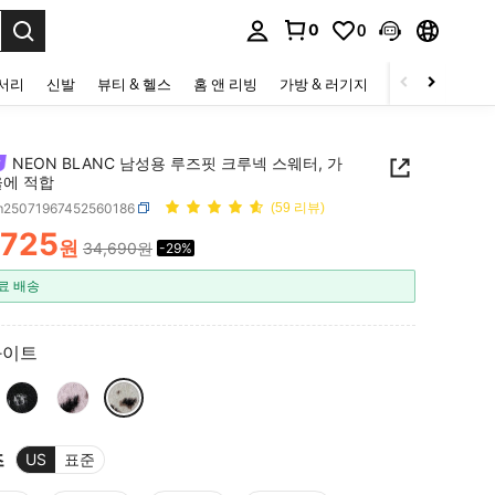
0
0
to select.
세서리
신발
뷰티 & 헬스
홈 앤 리빙
가방 & 러기지
스포츠 & 아웃
NEON BLANC 남성용 루즈핏 크루넥 스웨터, 가
울에 적합
m25071967452560186
(59 리뷰)
,725
원
34,690원
-29%
ICE AND AVAILABILITY
료 배송
화이트
즈
US
표준