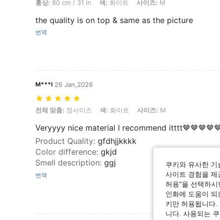
흉상:
80 cm / 31 in
색:
화이트
사이즈:
M
the quality is on top & same as the picture
번역
M***l
26 Jan,2026
전체 맞춤: 정사이즈, 색: 화이트, 사이즈: M
전체 맞춤:
정사이즈
색:
화이트
사이즈:
M
Veryyyy nice material I recommend itttt🤎🤎🤎🤎
Product Quality
:
gfdhjjkkkk
Color difference
:
gkjd
Smell description
:
ggj
쿠키와 유사한 기
사이트 경험을 제공
번역
허용"을 선택하시면
인화에 도움이 되
키만 허용됩니다.
니다. 사용되는 