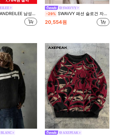
7,784원 절약
EILEE
SWAVVY
ANDREILEE 남성용 새로운 가을/겨울 캐주얼 루즈핏 미니멀리스트 브러시드 파인 니트 긴팔 크루넥 풀오버 스웨터 스트리트 스타일
SWAVVY 패션 슬로건 자수 남성 스웨터
-29%
20,554원
 BLANC
AXEPEAK