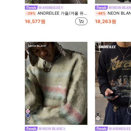
ANDREILEE
NEON BLAN
ANDREILEE 가을/겨울 유니섹스 플러피 카무플라주 패턴 자카드 캐주얼 출퇴근 스트리트웨어 풀오버 니트 스웨터
NEON BLANC 브랜드 - 남성용 신상 풀오버
-29%
-48%
16,577원
18,263원
4
NEON BLANC
ANDREILEE