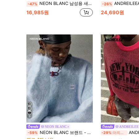
NEON BLANC 남성용 새로운 패션 캐주얼 컬러 블록 스트라이프 패턴 루즈 핏 플러피 니트 풀오버 울 스웨터, 가을 겨울용, 세탁기 세탁 또는 드라이 클리닝 가능
ANDREILEEANDREILEE 남성 스트리트 패션 프랑스 유화 프린트 디
-47%
-26%
16,985원
24,690원
5
NEON BLANC
ANDREILEE
NEON BLANC 브랜드 - 남성 가을/겨울 신상 스트라이프 풀오버 스웨터 - 패셔너블한 루즈 캐주얼 스타일
ANDREILEE 봄 가을 겨울 유
-59%
-29%
마지막 3일