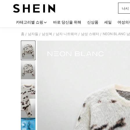
나시
Use up
카테고리별 쇼핑
바로 당신을 위해
신상품
세일
여성의
홈
남자들
남성복
남자 니트웨어
남성 스웨터
NEON BLANC
/
/
/
/
/