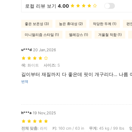
로컬 리뷰 보기
4.00
좋은 보온성 (3)
높은 휴대성 (2)
적당한 두께 (1)
편안
미니멀리즘 스타일 (1)
엘레강스 (1)
겨울철 적합 (1)
u***d
20 Jan,2026
색: 화이트, 사이즈: S
색:
화이트
사이즈:
S
길이부터 재질까지 다 좋은데 핏이 개구리다… 나름 
번역
h***a
19 Nov,2025
전체 맞춤: 라지, 키: 160 cm / 63 in, 무게: 45 kg / 99 lbs, 엉덩이: 80 cm 
전체 맞춤:
라지
키:
160 cm / 63 in
무게:
45 kg / 99 lbs