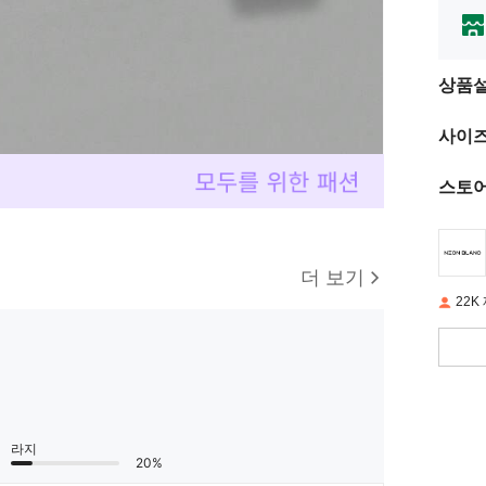
상품
사이즈
스토어
더 보기
22K
라지
20%