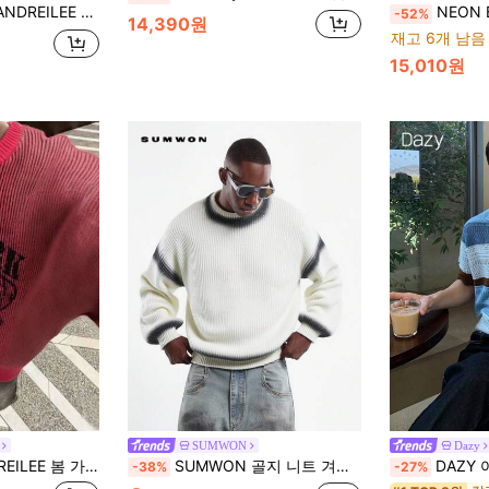
스트레스드 니트 스웨터, 가을/겨울 캐주얼 크루넥 슬림핏 풀오버 니트웨어
NEON BLANC 브랜드 신상
-52%
14,390원
재고 6개 남음
15,010원
SUMWON
Dazy
니섹스 니트 피케 텍스처 레터 시티 프린트 드롭 숄더 긴팔 크루넥 풀오버 스웨터 탑
SUMWON 골지 니트 겨울 스웨터 스프레이 효과 디자인 크루넥 모던 캐주얼 스타일 긴팔 전면 질감 패턴 클래식 핏 풀오버 점퍼
DAZY 여름 멀티
-38%
-27%