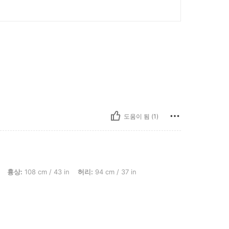
도움이 됨 (1)
 cm / 43 in, 허리: 94 cm / 37 in, 엉덩이: 108 cm / 43 in, 색: 브라운, 사이즈: XL
흉상:
108 cm / 43 in
허리:
94 cm / 37 in