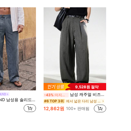
9,528원 절약
남성 캐주얼 비즈니스 와이드 레그 스트라이프 팬츠
AND
-43%
마지막 3일
리드 컬러 플리츠 포켓 캐주얼 다용도 데일리 여행용 긴바지
에서 넓은 다리 남성 하의
#6 TOP 3위
12,862원
100+ 판매됨