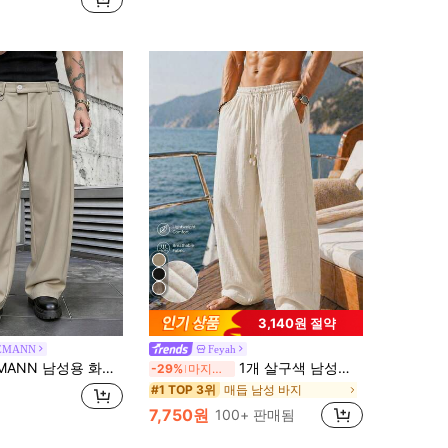
3,140원 절약
EMANN
Feyah
용 화이트 루즈핏 캐주얼 다용도 플리츠 드레스 팬츠
1개 살구색 남성용 인조 리넨 터치 스트레이트 레그 팬츠, 드로스트링 탄성 허리 비치 팬츠, 휴가 스타일, 기계 세탁 가능, 루즈핏, 캐주얼 레이지 남성 팬츠, 여름 휴가 비치 외출에 적합, 사이즈가 크게 나옵니다. 더 나은 핏을 위해 사이즈를 낮추세요
-29%
마지막 3일
매듭 남성 바지
#1 TOP 3위
7,750원
100+ 판매됨