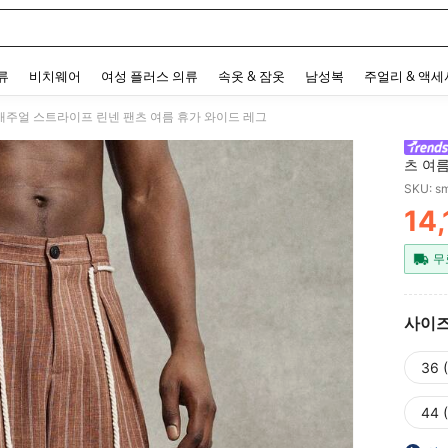
 and down arrow keys to navigate search 최근 검색어 and 검색 후 발견. Press Enter 
류
비치웨어
여성 플러스 의류
속옷 & 잠옷
남성복
주얼리 & 액
 캐주얼 스트라이프 린넨 팬츠 여름 휴가 와이드 레그
츠 여
SKU: s
14,
PR
무
사이
36 
44 