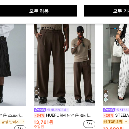
모두 허용
모두 거
17
HUEFORM
STEE
 와이드 레그 루즈핏 버뮤다 반바지
HUEFORM 남성용 솔리드 컬러 플리츠 캐주얼 팬츠, 인스 스타일, 봄/여름
STEELVANCE 남성용
-34%
-26%
13,761원
 남성 반바지
스
#1 TOP 3위
추정된
13,690원