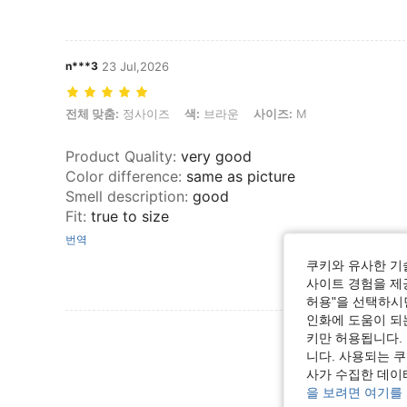
n***3
23 Jul,2026
전체 맞춤: 정사이즈, 색: 브라운, 사이즈: M
전체 맞춤:
정사이즈
색:
브라운
사이즈:
M
Product Quality
:
very good
Color difference
:
same as picture
Smell description
:
good
Fit
:
true to size
번역
쿠키와 유사한 기
사이트 경험을 제공
허용"을 선택하시면
인화에 도움이 되
리뷰 더 
키만 허용됩니다.
니다. 사용되는 
사가 수집한 데이
을 보려면 여기를