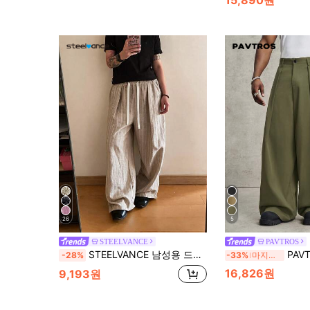
26
5
STEELVANCE
PAVTROS
STEELVANCE 남성용 드로스트링 허리 스트라이프 캐주얼 버서타일 일상 여행용 긴 바지
PAVTROS 남성 캐주얼 스트
-28%
-33%
마지막 3일
16,826원
9,193원