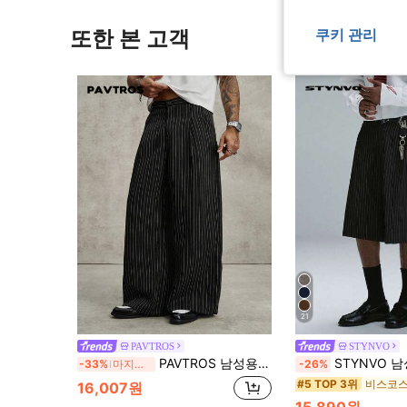
또한 본 고객
쿠키 관리
21
PAVTROS
STYNVO
PAVTROS 남성용 블랙 스트라이프 팬츠, 루즈 와이드 레그 수트 팬츠, 캐주얼 패션 다용도 스트레이트 레그 팬츠
STYNVO 남성용 스트라이프 플리츠
-33%
마지막 3일
-26%
비스코스
#5 TOP 3위
16,007원
15,890원