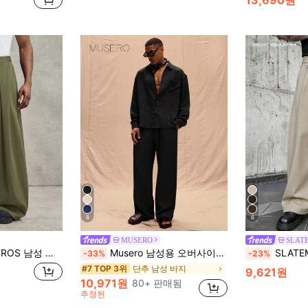
8
6
MUSERO
SLAT
리트 스타일 블랙 루즈 스트레이트 레그 통근용 와이드 레그 팬츠
Musero 남성용 오버사이즈 린넨 바지 봄 여름 휴가 부활절용
SLATEMANN 남성
-33%
-23%
단추 남성 바지
#7 TOP 3위
9,621원
10,971원
80+ 판매됨
추정된