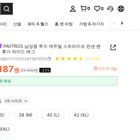
0
0
to select.
세서리
신발
뷰티 & 헬스
홈 앤 리빙
가방 & 러기지
스포츠 & 아웃
PAVTROS 남성용 루즈 캐주얼 스트라이프 린넨 팬
름 휴가 와이드 레그
m260117170312475815574
(14 리뷰)
187
마지막 3일
원
21,190원
-33%
ICE AND AVAILABILITY
료 배송
즈
US 사이즈
(S)
38 (M)
40 (L)
42 (XL)
(XXL)