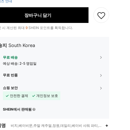
즈 안내
장바구니 담기
 시 계산된 최대
9
SHEIN 포인트를 획득합니다.
송지
South Korea
무료 배송
예상 배송:
2-5 영업일
무료 반품
쇼핑 보안
안전한 결제
개인정보 보호
SHEIN에서 판매됨
설명
비치,베이비문,주말 캐주얼,정원,데일리,베이비 샤워 파티,기념일,나이트 아웃