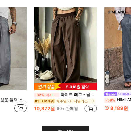
5
5,018원 절약
와이드 레그 - 남성용 탄성 허리 패션 캐주얼 솔리드 컬러 긴 바지
HIML
-32%
마지막 3일
레그 수트 트라우저, 캐주얼 패션 버서타일 스트레이트 레그 팬츠
HIMLAND 남성용 솔
-58%
캐주얼 - 미니멀리스트 스타일 남성 바지
#1 TOP 3위
8,189원
10,872원
60+ 판매됨