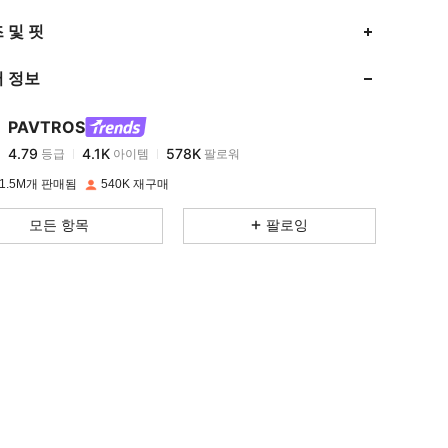
4.79
4.1K
578K
 및 핏
 정보
4.79
4.1K
578K
PAVTROS
4.79
4.1K
578K
등급
아이템
팔로워
z***2
이(가)
하루 전에
지불됨
1.5M개 판매됨
540K 재구매
4.79
4.1K
578K
모든 항목
팔로잉
4.79
4.1K
578K
4.79
4.1K
578K
4.79
4.1K
578K
4.79
4.1K
578K