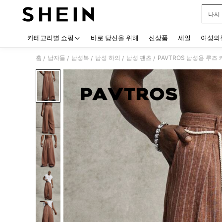
나시
Use up
카테고리별 쇼핑
바로 당신을 위해
신상품
세일
여성의
홈
남자들
남성복
남성 하의
남성 팬츠
PAVTROS 남성용 루즈
/
/
/
/
/