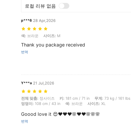
로컬 리뷰 없음
p***6
28 Apr,2026
색: 브라운, 사이즈: M
색:
브라운
사이즈:
M
Thank you package received
번역
Y***a
21 Jul,2026
전체 맞춤: 정사이즈, 키: 181 cm / 71 in, 무게: 73 kg / 161 lbs, 흉상: 108
전체 맞춤:
정사이즈
키:
181 cm / 71 in
무게:
73 kg / 161 lbs
엉덩이:
108 cm / 43 in
색:
브라운
사이즈:
XL
Goood love it 😍❤️❤️❤️🌸❤️❤️🌸🌸🌸
번역