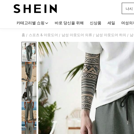
나시
Use up
카테고리별 쇼핑
바로 당신을 위해
신상품
세일
여성의
홈
스포츠 & 아웃도어
남성 아웃도어 의류
남성 아웃도어 하의
남
/
/
/
/