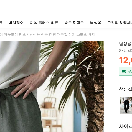
 and down arrow keys to navigate search 최근 검색어 and 검색 후 발견. Press Enter 
류
비치웨어
여성 플러스 의류
속옷 & 잠옷
남성복
주얼리 & 액
성 아웃도어 팬츠
남성용 여름 경량 캐주얼 야외 스포츠 바지
/
남성용
SKU: s
12
PR
무
색:
짙
사이