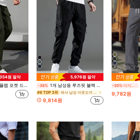
4
,354원 절약
5,976원 절약
린 캐주얼 팬츠, 남편이나 남자친구 선물로 적합, 캐주얼하고 다용도 야외 캐주얼웨어 봄 스포츠
1개 남성용 루즈핏 블랙 카고 팬츠, 커프스 밑단이 있는 여름 스타일, 십대 봄을 위한 세련되고 다재다능한 스포츠 바지
-38%
-30%
마지막 3일
에서 남성 아웃도어 바지
#6 TOP 3위
9,782원
9,814원