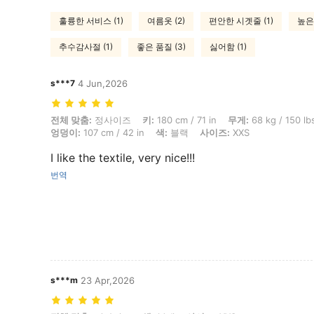
훌륭한 서비스 (1)
여름옷 (2)
편안한 시곗줄 (1)
높은 
추수감사절 (1)
좋은 품질 (3)
싫어함 (1)
s***7
4 Jun,2026
전체 맞춤: 정사이즈, 키: 180 cm / 71 in, 무게: 68 kg / 150 lbs, 흉상: 106
전체 맞춤:
정사이즈
키:
180 cm / 71 in
무게:
68 kg / 150 lb
엉덩이:
107 cm / 42 in
색:
블랙
사이즈:
XXS
I like the textile, very nice!!!
번역
s***m
23 Apr,2026