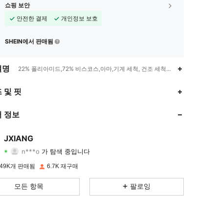
쇼핑 보안
안전한 결제
개인정보 보호
SHEIN에서 판매됨
설명
22% 폴리아미드,72% 비스코스,아마,기계 세척, 건조 세척하지 마십시오.
4.78
200
1.2K
 및 핏
4.78
200
1.2K
 정보
4.78
200
1.2K
JXIANG
n***o
가 탐색 중입니다
4.78
200
1.2K
등급
아이템
팔로워
49K개 판매됨
6.7K 재구매
4.78
200
1.2K
모든 항목
팔로잉
4.78
200
1.2K
4.78
200
1.2K