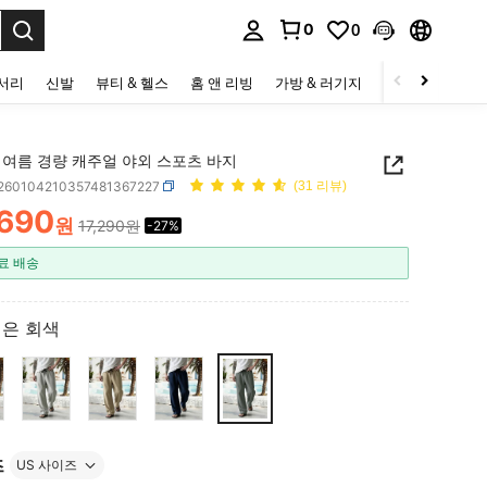
0
0
to select.
세서리
신발
뷰티 & 헬스
홈 앤 리빙
가방 & 러기지
스포츠 & 아웃
 여름 경량 캐주얼 야외 스포츠 바지
t260104210357481367227
(31 리뷰)
,690
원
17,290원
-27%
ICE AND AVAILABILITY
료 배송
은 회색
즈
US 사이즈