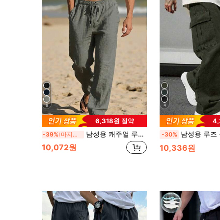
6
4
6,318원 절약
4
남성용 캐주얼 루즈 통기성 속건성 스트레이트 레그 팬츠, 야외 스포츠용, 여름
남성용 루즈 플랩 포켓 드로스트링 허리 카고 팬츠, 솔리드 컬러 롱 스트레이트 레그 밀리터리 그
-39%
마지막 3일
-30%
10,072원
10,336원