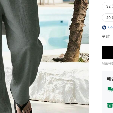
32 
40 (
사이
수량:
체크아웃
배