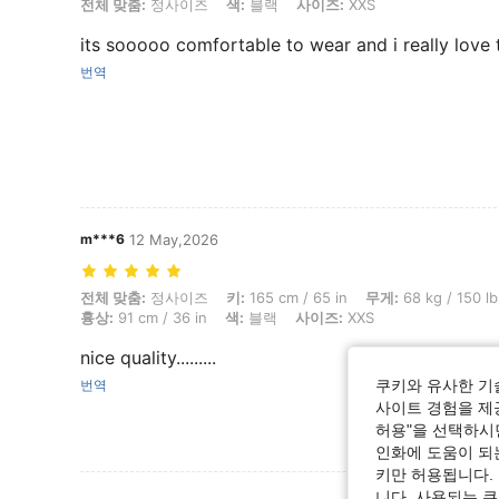
전체 맞춤: 정사이즈, 색: 블랙, 사이즈: XXS
전체 맞춤:
정사이즈
색:
블랙
사이즈:
XXS
its sooooo comfortable to wear and i really love 
번역
m***6
12 May,2026
전체 맞춤: 정사이즈, 키: 165 cm / 65 in, 무게: 68 kg / 150 lbs, 엉덩이: 10
전체 맞춤:
정사이즈
키:
165 cm / 65 in
무게:
68 kg / 150 lb
흉상:
91 cm / 36 in
색:
블랙
사이즈:
XXS
nice quality.........
번역
쿠키와 유사한 기
사이트 경험을 제공
허용"을 선택하시면
인화에 도움이 되
키만 허용됩니다.
니다. 사용되는 
리뷰 더 