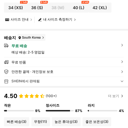
2 left
8 left
4 left
34
(XS)
36
(S)
38
(M)
40
(L)
42
(XL)
사이즈 안내
내 사이즈 측정하기
배송지
South Korea
무료 배송
예상 배송:
2-5 영업일
무료 반품
안전한 결제 · 개인정보 보호
SHEIN에서 판매됨
4.50
(100+)
더 보기
작은
정사이즈
라지
9%
87%
4%
빠른 배송
(3)
무향
(11)
높은 휴대성
(3)
좋은 보온성
(3)