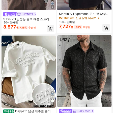
8
Manfinity Hypemode 루즈 핏 남성
STYNVO
슬로건 그래픽 드롭 숄더 티셔츠
#2 TOP 3위
반팔 남성 티셔츠
STYNVO 남성용 블랙 여름 스트리트
100+ 판매됨
웨어 시티 브레이크 라운드 넥 반팔 솔
50+ 판매됨
7,727
리드 컬러 티셔츠, 오버사이즈 박시 드
8,577
원
-37%
추정된
원
-36%
추정된
롭 숄더 티, 캐주얼 루즈핏 배기 탑
9
Daypath 남성 캐주얼 솔리드
Dazy Men
국내배송