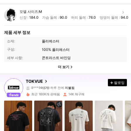
모델 사이즈:
M
신장 :
184.0
가슴 둘레 :
90.0
허리 둘레 :
76.0
엉덩이 둘레 :
94.0
제품 세부 정보
소재:
폴리에스터
구성:
100% 폴리에스터
세부 사항:
콘트라스트 바인딩
더 보기
39K 팔로워
4.74
TOKVUE
팔로잉
8***9
이(가)
하루 전에
지불됨
g***9
다음
1시간 전
최근 160K개 판매됨
14K 재구매
39K 팔로워
4.74
39K 팔로워
4.74