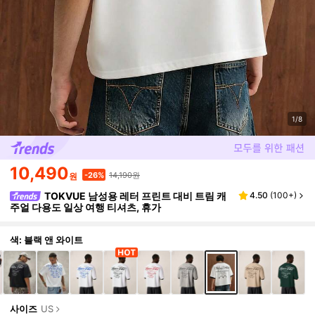
1/8
10,490
14,190원
-26%
원
TOKVUE 남성용 레터 프린트 대비 트림 캐
4.50
(
100+
)
주얼 다용도 일상 여행 티셔츠, 휴가
색: 블랙 앤 와이트
사이즈
US