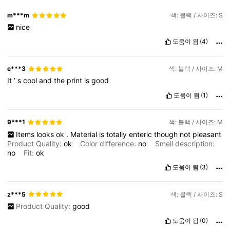
m***m
색: 블랙 / 사이즈: S
nice
도움이 됨
(4)
e***3
색: 블랙 / 사이즈: M
It
’
s
cool
and
the
print
is
good
도움이 됨
(1)
9***1
색: 블랙 / 사이즈: M
Items
looks
ok
.
Material
is
totally
enteric
though
not
pleasant
Product Quality:
ok
Color difference:
no
Smell description:
no
Fit:
ok
도움이 됨
(3)
z***5
색: 블랙 / 사이즈: S
Product Quality:
good
도움이 됨
(0)