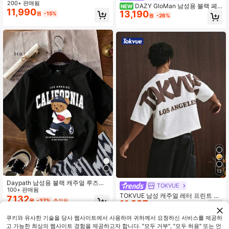
컬러 레터 엠보싱 티셔츠, 여름
200+ 판매됨
DAZY GloMan 남성용 블랙 페
NEW
11,990
13,190
이즐리 플로킹 프린트 캐주얼 반팔 셔
원
-15%
원
-26%
츠, 여름 해변 휴가, 일상, 모임용
13
Daypath 남성용 블랙 캐주얼 루즈핏
TOKVUE
라운드넥 반팔 티셔츠, 버서타일 여름
100+ 판매됨
TOKVUE 남성 캐주얼 레터 프린트 라
7,132
원
-37%
추정된
11,297
운드 넥 드롭 숄더 반팔 티셔츠, 여름
원
-37%
추정된
쿠키와 유사한 기술을 당사 웹사이트에서 사용하여 귀하께서 요청하신 서비스를 제공하
고 가능한 최상의 웹사이트 경험을 제공하고자 합니다. "모두 거부", "모두 허용" 또는 언