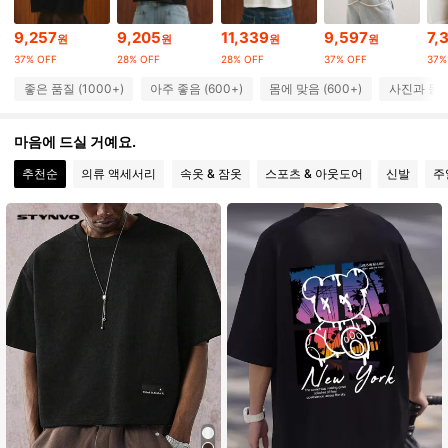
39K 팔로워
4.74
9,257
9,205
11,339
9,597
7,
원
원
원
원
37% OFF
28% OFF
28% OFF
37% OFF
37%
39K 팔로워
4.74
좋은 품질 (1000+)
아주 좋음 (600+)
몸에 맞음 (600+)
사진과 동일 
39K 팔로워
4.74
마음에 드실 거예요.
추천순
의류 액세서리
속옷 & 잠옷
스포츠 & 아웃도어
신발
주
39K 팔로워
4.74
39K 팔로워
4.74
39K 팔로워
4.74
39K 팔로워
4.74
39K 팔로워
4.74