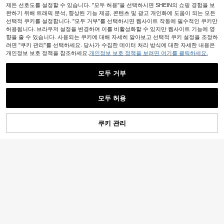
제든 선호도를 설정할 수 있습니다. "모두 허용"을 선택하시면 SHEIN의 쇼핑 경험을 보
완하기 위해 트래픽 분석, 향상된 기능 제공, 콘텐츠 및 광고 개인화에 도움이 되는 모든
선택적 쿠키를 설정합니다. "모두 거부"를 선택하시면 웹사이트 작동에 필수적인 쿠키만
허용됩니다. 브라우저 설정을 변경하여 이를 비활성화할 수 있지만 웹사이트 기능에 영
향을 줄 수 있습니다. 사용되는 쿠키에 대해 자세히 알아보고 선택적 쿠키 설정을 조정하
려면 "쿠키 관리"를 선택하세요. 당사가 수집한 데이터 처리 방식에 대한 자세한 내용은
개인정보 보호 정책을 참조하세요.
개인정보 보호 정책을 보려면 여기를 클릭하세요.
모두 거부
모두 허용
쿠키 관리
장바구니 담기
26% 할인!
AXEPEAK
STYNVO
AXEPEAK 남성용 루즈핏 대비 색상
STYNVO 남성용 레터 프린트 미니멀
10,790
패치워크 반팔 스탠드 칼라 티셔츠
원
-26%
9,087
리스트 다용도 크루넥 티셔츠 일상 착
원
-37%
추정된
용용