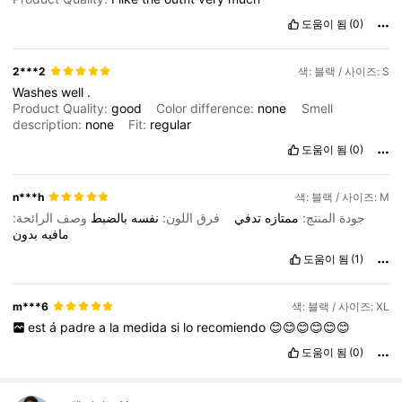
도움이 됨
(0)
2***2
색: 블랙 / 사이즈: S
Washes
well
.
Product Quality:
good
Color difference:
none
Smell
description:
none
Fit:
regular
도움이 됨
(0)
n***h
색: 블랙 / 사이즈: M
جودة المنتج:
ممتازه
تدفي
فرق اللون:
نفسه
بالضبط
وصف الرائحة:
مافيه
بدون
도움이 됨
(1)
m***6
색: 블랙 / 사이즈: XL
est
á
padre
a
la
medida
si
lo
recomiendo
😊😊😊😊😊😊
도움이 됨
(0)