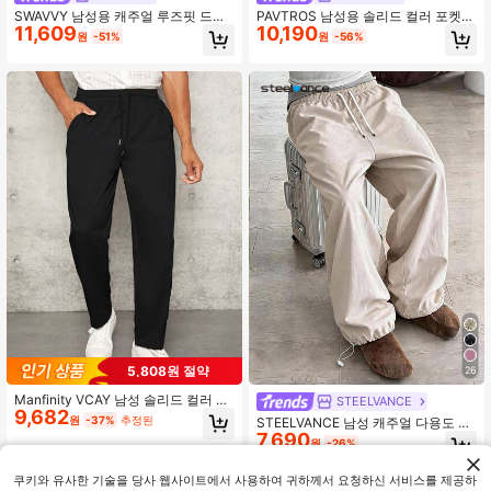
SWAVVY 남성용 캐주얼 루즈핏 드로
PAVTROS 남성용 솔리드 컬러 포켓
11,609
10,190
스트링 허리 플리스 스웨트팬츠, 가을
드로스트링 발목 커프 캐주얼 팬츠
원
-51%
원
-56%
겨울
5,808원 절약
26
Manfinity VCAY 남성 솔리드 컬러 드
STEELVANCE
9,682
로스트링 허리 포켓 캐주얼 팬츠, 여름
원
-37%
추정된
STEELVANCE 남성 캐주얼 다용도 바
해변 필수품, 흐르는 긴 바지, 편안한
7,690
지 솔리드 컬러 드로스트링
원
-26%
휴가 아버지의 날, 축구
쿠키와 유사한 기술을 당사 웹사이트에서 사용하여 귀하께서 요청하신 서비스를 제공하