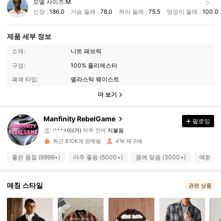
모델 사이즈:
M
신장 :
186.0
가슴 둘레 :
78.0
허리 둘레 :
75.5
엉덩이 둘레 :
100.0
제품 세부 정보
소재:
니트 패브릭
구성:
100% 폴리에스터
폐쇄 타입:
엘라스틱 웨이스트
더 보기
Manfinity RebelGame
49K 팔로워
4.82
팔로잉
l***4
이(가)
하루 전에
지불됨
d***3
다음
10분 전에
최근 810K개 판매됨
41K 재구매
49K 팔로워
4.82
좋은 품질 (9999+)
아주 좋음 (5000+)
몸에 맞음 (3000+)
예쁨 (3
49K 팔로워
4.82
매칭 스타일
관련 상품
49K 팔로워
4.82