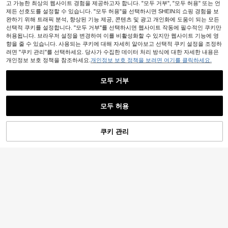
고 가능한 최상의 웹사이트 경험을 제공하고자 합니다. "모두 거부", "모두 허용" 또는 언
제든 선호도를 설정할 수 있습니다. "모두 허용"을 선택하시면 SHEIN의 쇼핑 경험을 보
완하기 위해 트래픽 분석, 향상된 기능 제공, 콘텐츠 및 광고 개인화에 도움이 되는 모든
선택적 쿠키를 설정합니다. "모두 거부"를 선택하시면 웹사이트 작동에 필수적인 쿠키만
허용됩니다. 브라우저 설정을 변경하여 이를 비활성화할 수 있지만 웹사이트 기능에 영
향을 줄 수 있습니다. 사용되는 쿠키에 대해 자세히 알아보고 선택적 쿠키 설정을 조정하
려면 "쿠키 관리"를 선택하세요. 당사가 수집한 데이터 처리 방식에 대한 자세한 내용은
개인정보 보호 정책을 참조하세요.
개인정보 보호 정책을 보려면 여기를 클릭하세요.
모두 거부
모두 허용
쿠키 관리
장바구니 담기
9
59% 할인!
SU ER 남성 캐주얼 드로스트링 탄력
허리 루즈 드레이피 레이지 와이드 레
높은 재방문 고객
SWAVVY
그 롱 팬츠 여름
7,039
원
-43%
마지막 날
SWAVVY 직조 남성 패션 일상
NEW
9,855
청년 캐주얼 솔리드 컬러 인조 린넨 스
원
-41%
트레이트 레그 팬츠