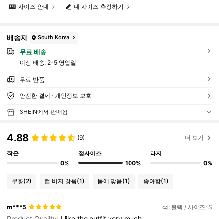
사이즈 안내
내 사이즈 측정하기
배송지
South Korea
무료 배송
예상 배송:
2-5 영업일
무료 반품
안전한 결제 · 개인정보 보호
SHEIN에서 판매됨
4.88
(9)
더 보기
작은
정사이즈
라지
0%
100%
0%
무향
(2)
컵 비지 않음
(1)
몸에 맞음
(1)
좋아함
(1)
m***5
색: 블랙 / 사이즈: S
Product Quality:
I
like
the
outfit
very
much