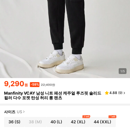
1/5
9,290
22,490원
-59%
원
Manfinity VCAY 남성 니트 패션 캐주얼 루즈핏 솔리드
4.88
(
9
)
컬러 다수 포켓 탄성 허리 롱 팬츠
사이즈
US
3 left
7 left
36
(S)
38
(M)
40
(L)
42
(XL)
44
(XXL)