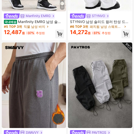
11
Manfinity EMRG
STYNVO
Manfinity EMRG 남성 솔리
STYNVO 남성 솔리드 컬러 탄성 드로
국내배송
드 컬러 드로스트링 조거 팬츠 포켓 포
스트링 허리 디자인 포켓 캐주얼 루즈
#5 TOP 3위
직물 남성 바지
#6 TOP 3위
패치됨 남성 스웨트팬츠
함, 플레인 롱 베케이션 오버사이즈 블
핏 스웨트팬츠
12,487
14,272
원
-37%
추정된
원
-37%
추정된
랙 팬츠, 남편, 남자친구 선물용, 가을
용
SWAVVY
PAVTROS