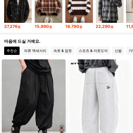
49K 팔로워
4.82
27,276
15,990
18,790
22,290
11,
원
원
원
원
49K 팔로워
4.82
마음에 드실 거예요.
49K 팔로워
4.82
추천순
의류 액세서리
속옷 & 잠옷
스포츠 & 아웃도어
신발
가
49K 팔로워
4.82
49K 팔로워
4.82
49K 팔로워
4.82
49K 팔로워
4.82