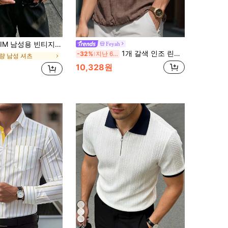
라이프 반팔 셔츠, 봄/여름 경량 통기성 루즈핏 버튼업 셔츠, 캐주얼 실루엣 셔츠, 리조트웨어
Feyah
1개 갈색 인조 린넨 질감 남성 반팔 폴로 셔츠, 남성 풀오버 탑, 편안한 다용도 반개방 V넥, 캐주얼 휴가 스타일, 기계 세탁 가능, 해변 휴가, 섬 여행, 풀사이드
-32%
지난 6 시간
량 남성 셔츠
10,328원
10