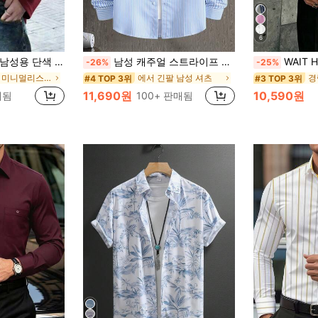
6
멀리스트 긴팔 티셔츠, 캐주얼한 일상복
남성 캐주얼 스트라이프 버튼업 긴팔 셔츠, 폴리에스터, 봄 & 여름 적합, 약간 오버사이즈
WAIT HIM 남성용 빈티지 세로 스트
-26%
-25%
캐주얼 - 미니멀리스트 스타일 남성 티셔츠
에서 긴팔 남성 셔츠
경
#4 TOP 3위
#3 TOP 3위
11,690원
10,590원
매됨
100+ 판매됨