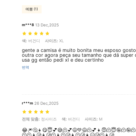
예쁨 (1)
m***8
13 Dec,2025
색: 버건디, 사이즈: XL
색:
버건디
사이즈:
XL
gente a camisa é muito bonita meu esposo gosto
outra cor agora peça seu tamanho que dá super
usa gg então pedi xl e deu certinho
번역
r***m
26 Dec,2025
전체 맞춤: 정사이즈, 색: 버건디, 사이즈: M
전체 맞춤:
정사이즈
색:
버건디
사이즈:
M
😂🎆🤔👧😋😇💕😅🫠💕😅💚😅🫠💕👧😇🫠😇🤪🫠🤪🫠
🫠🫠👧🥲👧🥲🫠👧🫠🥲👧🫠🥲👧😋🥲🫠👧🥲