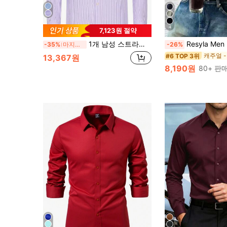
4
7,123원 절약
1개 남성 스트라이프 옥스포드 긴팔 캐주얼 셔츠, 봄/가을
Resyla Men 남성용 단색 미니
-35%
마지막 2일
-26%
#6 TOP 3위
13,367원
8,190원
80+ 판