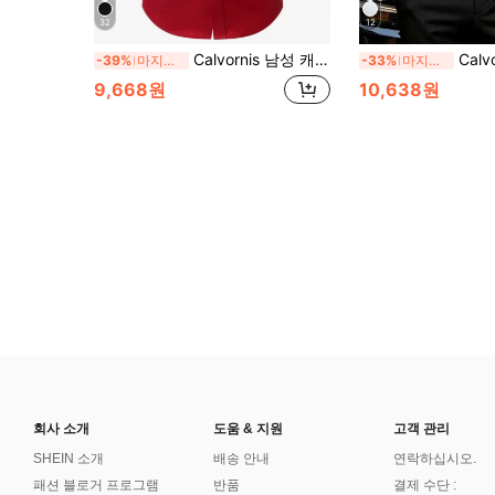
32
12
Calvornis 남성 캐주얼 솔리드 컬러 긴팔 정장 셔츠, 가을, 행사
Calvornis 남성용 드레스 셔츠
-39%
마지막 2일
-33%
마지막 2일
9,668원
10,638원
회사 소개
도움 & 지원
고객 관리
SHEIN 소개
배송 안내
연락하십시오.
패션 블로거 프로그램
반품
결제 수단 :