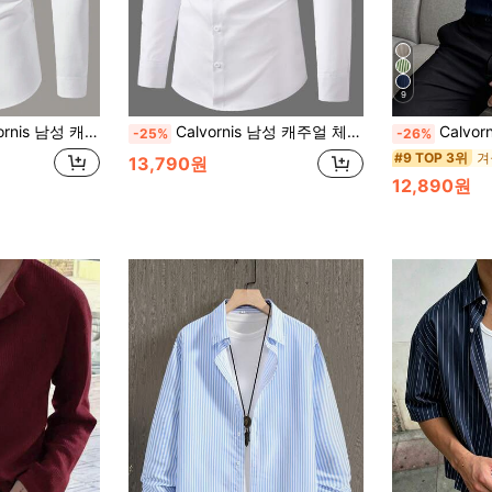
9
셔츠, 슬림핏 버튼업 셔츠, 플레인 비즈니스, 남성 화이트 드레스 셔츠, 슬림핏 화이트 셔츠 남성, 가을, 행사용
Calvornis 남성 캐주얼 체크 프린트 포켓 패치 긴팔 정장 셔츠, 남자친구 선물용, 가을, 행사
Calvornis 남성용 패셔
-25%
-26%
겨
#9 TOP 3위
13,790원
12,890원