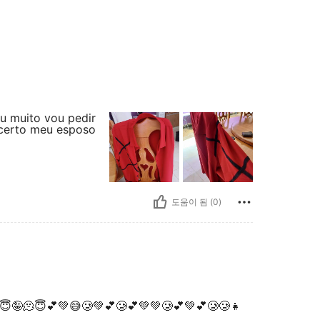
u muito vou pedir
 certo meu esposo
도움이 됨 (0)
😇🤪🫠😇💕💚😅🥲💚💕🥲💕💚💚🥲💕💚💕🥲🥲👧