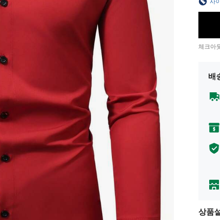
사이
체크아웃
배
상품