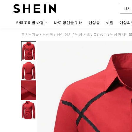
나시
Use up
카테고리별 쇼핑
바로 당신을 위해
신상품
세일
여성의
홈
남자들
남성복
남성 상의
남성 셔츠
Calvornis 남성 패
/
/
/
/
/