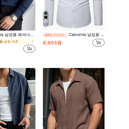
5
너블 비즈니스 캐주얼 프린트 스트라이프 긴팔 셔츠, 가을용, 정장용
Calvornis 남성용 솔리드 컬러 긴팔 정장 셔츠, 가을, 행사
-41%
마지막 2일
울 남성 셔츠
8,603원