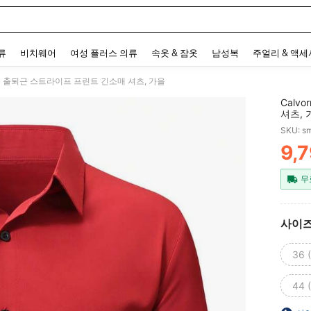
 and down arrow keys to navigate search 최근 검색어 and 검색 후 발견. Press Enter 
류
비치웨어
여성 플러스 의류
속옷 & 잠옷
남성복
주얼리 & 액
셔너블 출퇴근 스트라이프 프린트 긴소매 셔츠, 가을
Calv
셔츠, 
SKU: s
9,
PR
무
사이
36 
44 