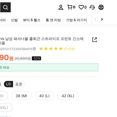
0
0
to select.
세서리
신발
뷰티 & 헬스
홈 앤 리빙
가방 & 러기지
스포츠 & 아웃
ornis 남성 패셔너블 출퇴근 스트라이프 프린트 긴소매
가을
m25101173364584616
(2 리뷰)
790
원
20,890원
-53%
ICE AND AVAILABILITY
료 배송
즈
US
표준
(S)
38 (M)
40 (L)
42 (XL)
(XXL)