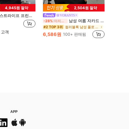
4,945원 절약
2,504원 절약
이프 프린트 긴팔 드레스 셔츠
VORANTS
남성 여름 자카드 텍스처 대비 컬러 하프집 폴로 셔츠, 캐주얼 미니멀리스트 어반 성숙한 영국 신사 스타일, 스마트 캐주얼
-28%
마지막 2일
컬러블록 남성 폴로 셔츠
#2 TOP 3위
 고객
6,586원
100+ 판매됨
APP