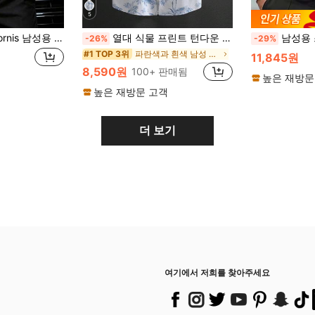
5
 솔리드 긴팔 스트레치 주름 방지 정장 셔츠 비즈니스 캐주얼 버튼다운 셔츠, 행사용
열대 식물 프린트 턴다운 칼라 버튼 전면 여름 캐주얼 반팔 셔츠, 남성용
남성용 스트라
-26%
-29%
파란색과 흰색 남성 셔츠
#1 TOP 3위
11,845원
8,590원
100+ 판매됨
높은 재방문
높은 재방문 고객
더 보기
여기에서 저희를 찾아주세요