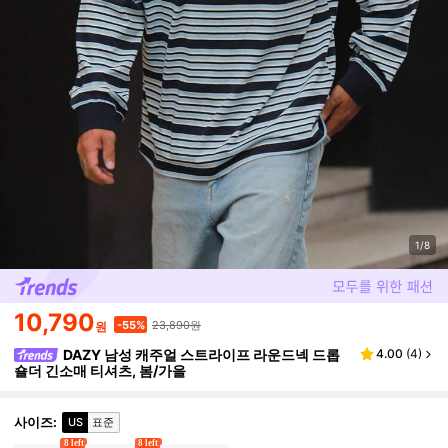
1/8
10,790
23,890원
-55%
원
DAZY 남성 캐주얼 스트라이프 라운드넥 드롭
4.00
(
4
)
숄더 긴소매 티셔츠, 봄/가을
사이즈
:
US
표준
8 left
8 left