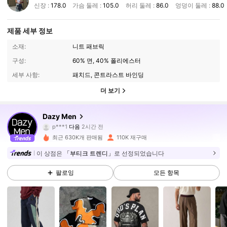
신장 :
178.0
가슴 둘레 :
105.0
허리 둘레 :
86.0
엉덩이 둘레 :
88.0
제품 세부 정보
소재:
니트 패브릭
구성:
60% 면, 40% 폴리에스터
세부 사항:
패치드, 콘트라스트 바인딩
더 보기
140K 팔로워
4.81
Dazy Men
p***1
다음
2시간 전
9***9
가 탐색 중입니다
최근 630K개 판매됨
110K 재구매
140K 팔로워
4.81
이 상점은
「부티크 트렌디」
로 선정되었습니다
팔로잉
모든 항목
140K 팔로워
4.81
140K 팔로워
4.81