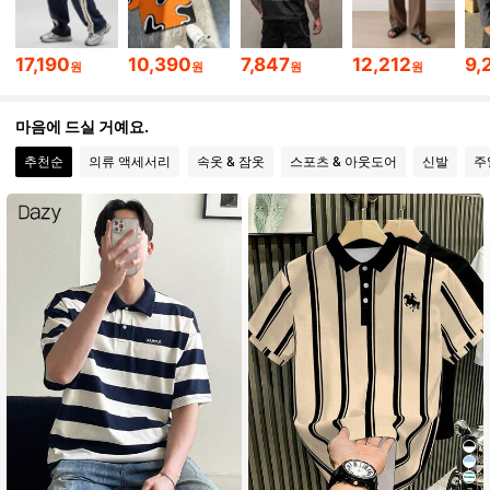
140K 팔로워
4.81
17,190
10,390
7,847
12,212
9,
원
원
원
원
140K 팔로워
4.81
마음에 드실 거예요.
추천순
의류 액세서리
속옷 & 잠옷
스포츠 & 아웃도어
신발
주
140K 팔로워
4.81
140K 팔로워
4.81
140K 팔로워
4.81
140K 팔로워
4.81
140K 팔로워
4.81