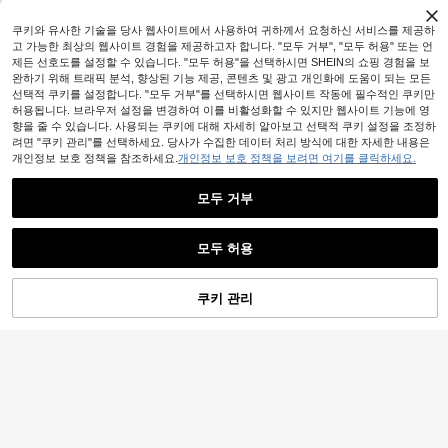
원
-33%
쿠키와 유사한 기술을 당사 웹사이트에서 사용하여 귀하께서 요청하신 서비스를 제공하
고 가능한 최상의 웹사이트 경험을 제공하고자 합니다. "모두 거부", "모두 허용" 또는 언
제든 선호도를 설정할 수 있습니다. "모두 허용"을 선택하시면 SHEIN의 쇼핑 경험을 보
완하기 위해 트래픽 분석, 향상된 기능 제공, 콘텐츠 및 광고 개인화에 도움이 되는 모든
선택적 쿠키를 설정합니다. "모두 거부"를 선택하시면 웹사이트 작동에 필수적인 쿠키만
허용됩니다. 브라우저 설정을 변경하여 이를 비활성화할 수 있지만 웹사이트 기능에 영
향을 줄 수 있습니다. 사용되는 쿠키에 대해 자세히 알아보고 선택적 쿠키 설정을 조정하
려면 "쿠키 관리"를 선택하세요. 당사가 수집한 데이터 처리 방식에 대한 자세한 내용은
개인정보 보호 정책을 참조하세요.
개인정보 보호 정책을 보려면 여기를 클릭하세요.
모두 거부
모두 허용
5
Resyla Men
쿠키 관리
장바구니 담기
55% 할인!
24
Resyla Men 남성용 스트라이프 긴팔
싱글브레스트 캐주얼 포켓 셔츠
#6 TOP 3위
올오버 프린트 남성 셔츠
Dazy Men
15,790
원
-26%
DAZY 남성 스트라이프 크루넥 긴팔
티셔츠, 멀티컬러 그래픽 티셔츠 여름
14,831
원
-28%