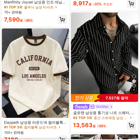
Manfinity Joysei 남성용 인조 데님
8,917
원
-37%
추정된
스트라이프 프린트 티셔츠, 패셔너블
#1 TOP 3위
줄무늬 남성 티셔츠
하고 다용도
70+ 판매됨
7,590
원
-26%
4
7,527원 절약
GloMan
글로맨 남성용 통기성 니트 스웨터, 남
성용 캐주얼 솔리드 컬러 클래식 스트
#2 TOP 3위
중간 스트레칭 남성 셔츠
라이프 가디건, 일상 사무실부터 저녁
Daypath 남성용 라운드넥 컬러블록
13,563
착용까지 다용도, 가볍고 편안함, 남자
원
-36%
레터 프린트 패션 캐주얼 티셔츠
#1 TOP 3위
컬러블록 남성 티셔츠
친구 또는 남편을 위한 이상적인 선물
100+ 판매됨
7,180