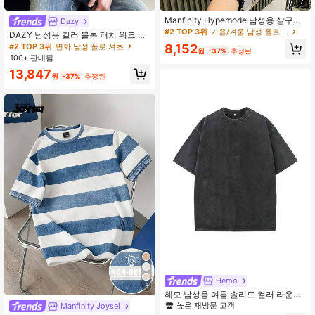
7
Manfinity Hypemode 남성용 살구색
Dazy
클래식 캐주얼 스트라이프 승마 패턴
#2 TOP 3위
가을/겨울 남성 폴로 셔츠
DAZY 남성용 컬러 블록 패치 워크 폴
폴로 셔츠, 의식용
로 셔츠, 여름용
8,152
#2 TOP 3위
면화 남성 폴로 셔츠
원
-37%
추정된
100+ 판매됨
13,847
원
-37%
추정된
Hemo
5
헤모 남성용 여름 솔리드 컬러 라운드
넥 반팔 캐주얼 디스트레스드 워싱 티
높은 재방문 고객
Manfinity Joysei
셔츠