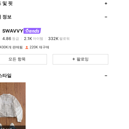
4.86
2.1K
332K
 및 핏
 정보
4.86
2.1K
332K
SWAVVY
4.86
2.1K
332K
등급
아이템
팔로워
o***n
이(가)
하루 전에
지불됨
430K개 판매됨
220K 재구매
4.86
2.1K
332K
모든 항목
팔로잉
4.86
2.1K
332K
스타일
4.86
2.1K
332K
4.86
2.1K
332K
4.86
2.1K
332K