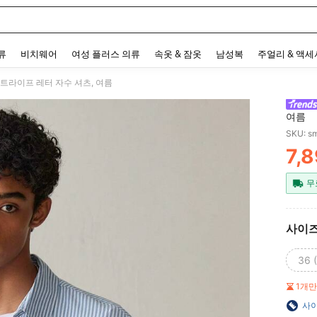
 and down arrow keys to navigate search 최근 검색어 and 검색 후 발견. Press Enter 
류
비치웨어
여성 플러스 의류
속옷 & 잠옷
남성복
주얼리 & 액
스트라이프 레터 자수 셔츠, 여름
여름
SKU: s
7,
PR
무
사이
36 
1개
사이