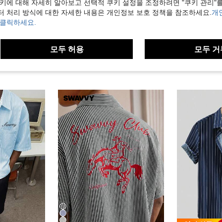
쿠키에 대해 자세히 알아보고 선택적 쿠키 설정을 조정하려면 "쿠키 관리"를
터 처리 방식에 대한 자세한 내용은 개인정보 보호 정책을 참조하세요.
개
10
 클릭하세요.
E
PAVTROS
SWAV
식 스타일, 격식 또는 캐주얼한 경우, 휴가, 식사, 사무실, 캐주얼 홈웨어에 적합, 다용도, 편안한 원단 셔츠, 자신에게 입거나 선물하기에 좋습니다
PAVTROS 남성용 레터 자수 싱글 브레스트 포켓 반팔 셔츠
SWAVVY 남
-28%
-48%
모두 허용
모두 거
12,309원
8,890원