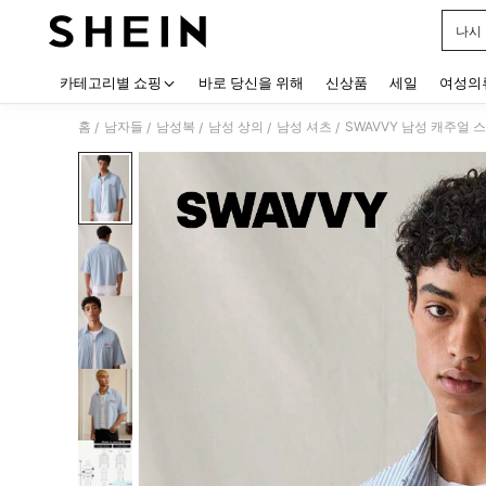
나시
Use up
카테고리별 쇼핑
바로 당신을 위해
신상품
세일
여성의
홈
남자들
남성복
남성 상의
남성 셔츠
SWAVVY 남성 캐주얼 
/
/
/
/
/