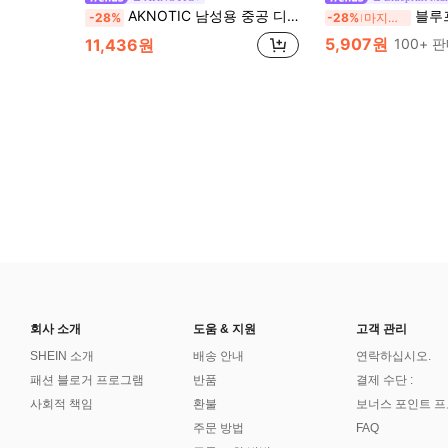
AKNOTIC 남성용 중공 디자인 반팔 싱글 브레스트 캐주얼 셔츠, 휴가, 아버지의 날 선물
블루프린트 남성 1개 남성용 와플 텍스처 반오픈 칼라 반팔 탑,
-28%
-28%
마지막 3일
5,907원
11,436원
100+ 
회사 소개
도움 & 지원
고객 관리
SHEIN 소개
배송 안내
연락하십시오.
패션 블로거 프로그램
반품
결제 수단 :
사회적 책임
환불
보너스 포인트 
주문 방법
FAQ