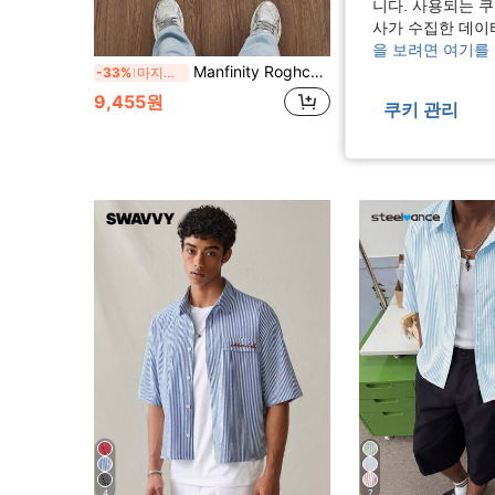
니다. 사용되는 
사가 수집한 데이
27
을 보려면 여기를
Manfinity Roghcode 남성용 레터 스트라이프 반팔 싱글 브레스트 캐주얼 크롭 셔츠
STEELVANC
-33%
마지막 3일
STEELVANCE 남성용 작은 체크무늬 반팔 셔츠, 단일 포켓 클래
-40%
마지막 3일
9,455원
쿠키 관리
10,765원
4
7