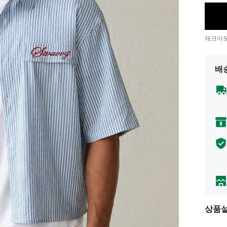
체크아웃
배
상품