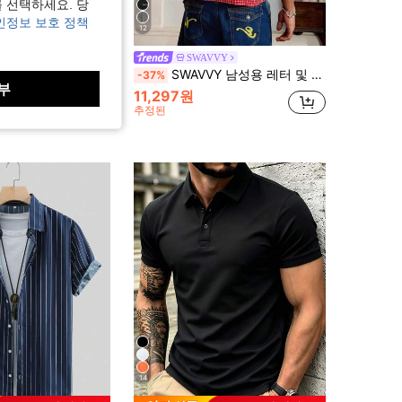
 선택하세요. 당
인정보 보호 정책
12
VY
SWAVVY
성 스트라이프 캐주얼 반팔 셔츠
SWAVVY 남성용 레터 및 체크 무늬 반팔 캐주얼 싱글 브레스트 셔츠
-37%
부
11,297원
추정된
14