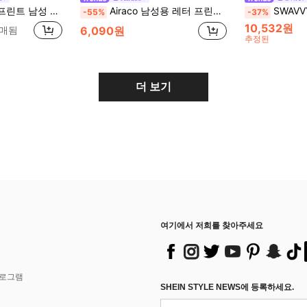
 폴로 칼라 반팔 초박형 여름 티셔츠, 루즈핏 편안한 유럽 스타일, 올드 머니 스타일, 크게 나옵니다. 더 나은 핏을 위해 사이즈를 낮추세요.
Airaco 남성용 레터 프린트 스트라이프 싱글 브레스트 캐주얼 다용도 데일리 웨어 셔츠
SWAVVY 남성용 루즈
-55%
-37%
10,532원
판매됨
6,090원
추정된
더 보기
여기에서 저희를 찾아주세요
프로그램
SHEIN STYLE NEWS에 등록하세요.