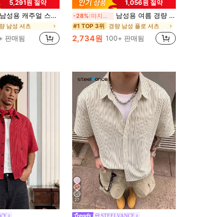
5,291원 절약
1,056원 절약
남성용 캐주얼 스트라이프 버튼 프론트 반팔 셔츠
남성용 여름 경량 원단 폴로 셔츠 | 슬림핏 반팔 솔리드 컬러 칼라 탑, 일상, 출퇴근, 사무실, 가벼운 스포츠 및 비치웨어에 적합, 스마트 캐주얼
-28%
마지막 3일
량 남성 셔츠
경량 남성 폴로 셔츠
#1 TOP 3위
2,734원
0+ 판매됨
100+ 판매됨
27
VY
STEELVANCE