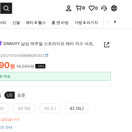
0
0
to select.
세서리
신발
뷰티 & 헬스
홈 앤 리빙
가방 & 러기지
스포츠 & 아웃
SWAVVY 남성 캐주얼 스트라이프 레터 자수 셔츠,
m251215104088996281832
890
원
18,090원
-56%
ICE AND AVAILABILITY
료 배송
즈
US
표준
(S)
38 (M)
40 (L)
42 (XL)
만 남았습니다!
즈 안내