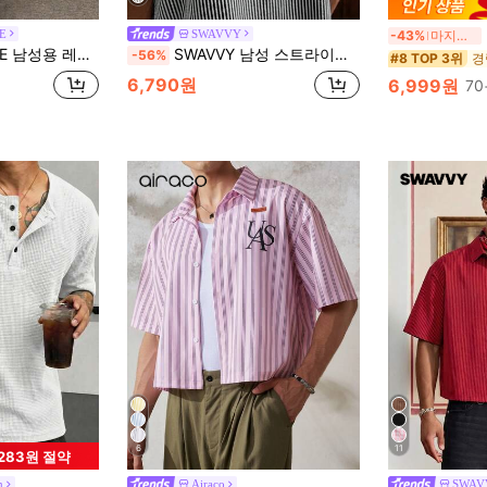
E
SWAVVY
-43%
마지막 3일
반팔 싱글브레스트 캐주얼 셔츠, 세리머니
SWAVVY 남성 스트라이프 백 레터 프린트 싱글 브레스트 반팔 셔츠
-56%
경
#8 TOP 3위
6,790원
6,999원
7
6
11
,283원 절약
n
Airaco
SWAV