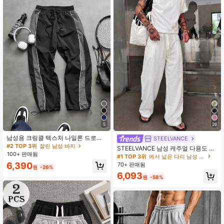
260 팔로워
4.83
260 팔로워
4.83
260 팔로워
4.83
5
26
260 팔로워
4.83
남성용 크링클 텍스처 나일론 드로스
STEELVANCE
트링 허리 루즈핏 조거 팬츠, 옆면 컬
#2 TOP 3위
잘린 남성 바지
STEELVANCE 남성 캐주얼 다용도 솔
러 블로킹 및 상단 스티치 디테일, 일
100+ 판매됨
리드 컬러 팬츠
#1 TOP 3위
에서 넓은 다리 남성 하의
상 착용을 위한 캐주얼 스트리트 스타
260 팔로워
4.83
6,390
70+ 판매됨
일, 봄/여름에 적합
원
-26%
6,093
원
-58%
260 팔로워
4.83