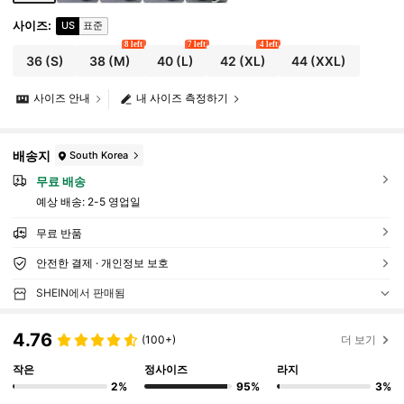
사이즈
:
US
표준
8 left
7 left
4 left
36
(S)
38
(M)
40
(L)
42
(XL)
44
(XXL)
사이즈 안내
내 사이즈 측정하기
배송지
South Korea
무료 배송
예상 배송:
2-5 영업일
무료 반품
안전한 결제 · 개인정보 보호
SHEIN에서 판매됨
4.76
(100+)
더 보기
작은
정사이즈
라지
2%
95%
3%