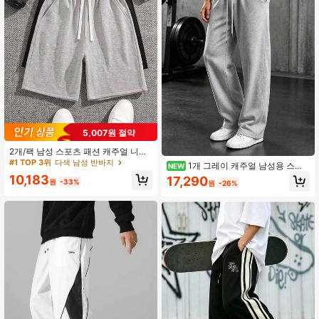
260 팔로워
4.83
5,007원 절약
2개/팩 남성 스포츠 패션 캐주얼 니트
드로스트링 허리 반바지, 농구 반바지,
#1 TOP 3위
다색 남성 반바지
1개 그레이 캐주얼 남성용 스웨
NEW
편안한 통기성 소재, 여름 베스트셀러,
트팬츠, 남성용 조거팬츠, 남성용 바
10,183
17,290
유니섹스
원
-33%
원
-26%
지, 부드럽고 피부 친화적, 드로스트링
엘라스틱 허리, 캐주얼 스포츠 스타일