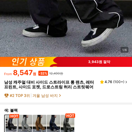
1/6
3,943원 절약
8,547
12,490원
-32%
원
From
남성 캐주얼 대비 사이드 스트라이프 롱 팬츠, 레터
4.76
(
100+
)
프린트, 사이드 포켓, 드로스트링 허리 스트릿웨어
#
2
TOP 3위
겨울 남성 바지
색: 블랙