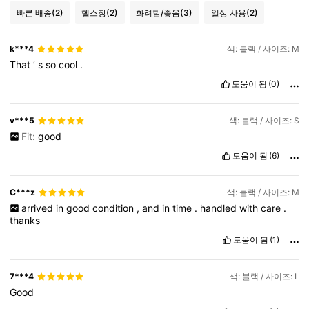
빠른 배송
(2)
헬스장
(2)
화려함/좋음
(3)
일상 사용
(2)
k***4
색: 블랙 / 사이즈: M
That
’
s
so
cool
.
도움이 됨
(0)
v***5
색: 블랙 / 사이즈: S
Fit:
good
도움이 됨
(6)
C***z
색: 블랙 / 사이즈: M
arrived
in
good
condition
,
and
in
time
.
handled
with
care
.
thanks
도움이 됨
(1)
7***4
색: 블랙 / 사이즈: L
Good