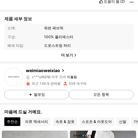
도움이 됨
(2)
제품 세부 정보
소재:
워븐 패브릭
구성:
100% 폴리에스터
폐쇄 타입:
드로스트링 허리
더 보기
weimiaoweixiao
260 팔로워
4.83
s***g
이(가)
하루 전에
지불됨
최근 7.6K개 판매됨
556 재구매
260 팔로워
4.83
팔로잉
모든 항목
마음에 드실 거예요.
260 팔로워
4.83
추천순
의류 액세서리
속옷 & 잠옷
스포츠 & 아웃도어
신발
가
260 팔로워
4.83