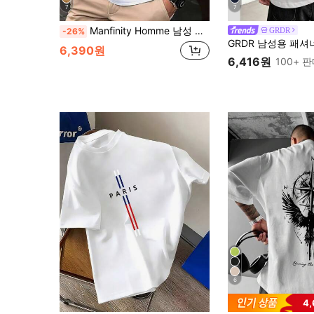
7
7
Manfinity Homme 남성 캐주얼 레터 프린트 라운드 넥 반팔 티셔츠, 여름
GRDR
-26%
6,390원
6,416원
100+ 
6
4