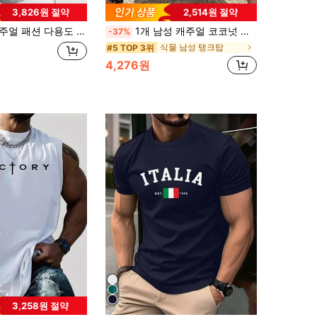
3,826원 절약
2,514원 절약
용도 장미꽃 프린트 라운드 넥 반팔 티셔츠, 여름
1개 남성 캐주얼 코코넛 나무 프린트 라운드 넥 탱크 탑, 여름
-37%
식물 남성 탱크탑
#5 TOP 3위
4,276원
3,258원 절약