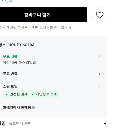
즈 안내
장바구니 담기
 시 계산된 최대
4
SHEIN 포인트를 획득합니다.
송지
South Korea
무료 배송
예상 배송:
2-5 영업일
무료 반품
쇼핑 보안
안전한 결제
개인정보 보호
SHEIN에서 판매됨
설명
풀오버,네,원단