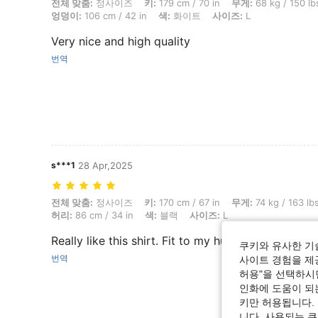
전체 맞춤: 정사이즈, 키: 179 cm / 70 in, 무게: 68 kg / 150 lbs, 흉상: 103
전체 맞춤:
정사이즈
키:
179 cm / 70 in
무게:
68 kg / 150 lb
엉덩이:
106 cm / 42 in
색:
화이트
사이즈:
L
Very nice and high quality
번역
s***1
28 Apr,2025
전체 맞춤: 정사이즈, 키: 170 cm / 67 in, 무게: 74 kg / 163 lbs, 엉덩이: 92 
전체 맞춤:
정사이즈
키:
170 cm / 67 in
무게:
74 kg / 163 lb
허리:
86 cm / 34 in
색:
블랙
사이즈:
L
Really like this shirt. Fit to my husband. Nice! T
쿠키와 유사한 기
번역
사이트 경험을 제공
허용"을 선택하시면
인화에 도움이 되
키만 허용됩니다.
니다. 사용되는 