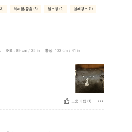
3)
화려함/좋음 (5)
헬스장 (2)
엘레강스 (1)
m / 35 in, 흉상: 103 cm / 41 in, 엉덩이: 106 cm / 42 in, 색: 블랙, 사이즈: L
s
허리:
89 cm / 35 in
흉상:
103 cm / 41 in
도움이 됨 (1)