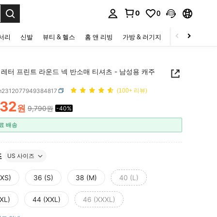
0
0
to select.
세서리
신발
뷰티 & 헬스
홈 앤 리빙
가방 & 러기지
스포츠 & 아웃
 레터 프린트 라운드 넥 반소매 티셔츠 - 남성용 캐주
m2312077949384817
(100+ 리뷰)
832
원
9,790원
-40%
ICE AND AVAILABILITY
료 배송
즈
US 사이즈
(XS)
36 (S)
38 (M)
40 (L)
(XL)
44 (XXL)
46 (XXXL)