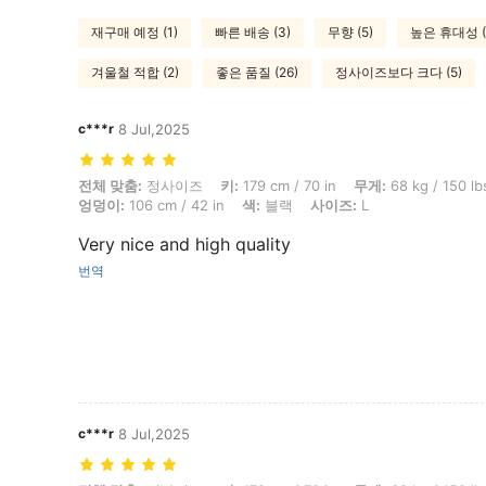
재구매 예정 (1)
빠른 배송 (3)
무향 (5)
높은 휴대성 (
겨울철 적합 (2)
좋은 품질 (26)
정사이즈보다 크다 (5)
c***r
8 Jul,2025
전체 맞춤: 정사이즈, 키: 179 cm / 70 in, 무게: 68 kg / 150 lbs, 허리: 89 c
전체 맞춤:
정사이즈
키:
179 cm / 70 in
무게:
68 kg / 150 lb
엉덩이:
106 cm / 42 in
색:
블랙
사이즈:
L
Very nice and high quality
번역
c***r
8 Jul,2025