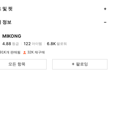
4.88
122
6.8K
 및 핏
 정보
4.88
122
6.8K
MIKONG
4.88
122
6.8K
등급
아이템
팔로워
m***p
이(가)
하루 전에
지불됨
91K개 판매됨
32K 재구매
4.88
122
6.8K
모든 항목
팔로잉
4.88
122
6.8K
4.88
122
6.8K
4.88
122
6.8K
4.88
122
6.8K