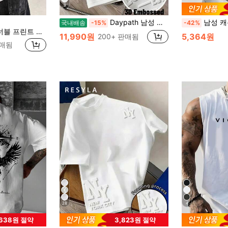
9
Daypath 남성 캐주얼 솔리드 컬러 레터 엠보싱 티셔츠, 여름
남성 캐주얼 패션 다
국내배송
-15%
-42%
GRDR 남성용 패셔너블 프린트 루즈 반팔 티셔츠 | 정교한 디자인 | 여름 필수품 | 매치하기 쉬움, 당신의 스타일을 뽐내세요
11,990원
5,364원
200+ 판매됨
판매됨
28
4
,638원 절약
3,823원 절약