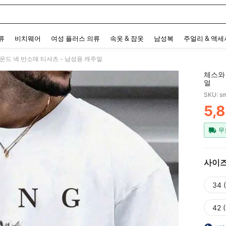
 and down arrow keys to navigate search 최근 검색어 and 검색 후 발견. Press Enter 
류
비치웨어
여성 플러스 의류
속옷 & 잠옷
남성복
주얼리 & 액
운드 넥 반소매 티셔츠 - 남성용 캐주얼
체스와
얼
SKU: s
5,
PR
무
사이
34 
42 