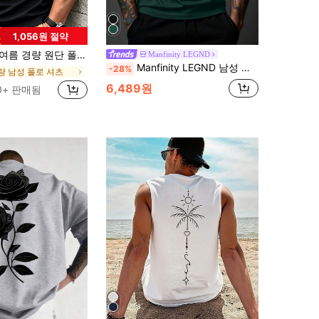
1,056원 절약
반팔 솔리드 컬러 칼라 탑, 일상, 출퇴근, 사무실, 가벼운 스포츠 및 비치웨어에 적합, 스마트 캐주얼
Manfinity LEGND
Manfinity LEGND 남성 여름 캐주얼 레터와 왕관 프린트 크루넥 반팔 티셔츠
-28%
량 남성 폴로 셔츠
6,489원
0+ 판매됨