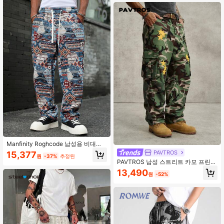
Manfinity Roghcode 남성용 비대칭
디자인 자카드 패턴 드로스트링 스트
PAVTROS
15,377
원
-37%
추정된
레이트 레그 팬츠, 가을
PAVTROS 남성 스트리트 카모 프린트
스타 패치 카고 팬츠
13,490
원
-52%