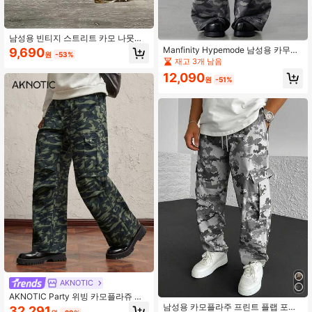
남성용 빈티지 스트리트 카모 나뭇잎
올오버 프린트 스티칭 끈 스트레이트
Manfinity Hypemode 남성용 카무플
9,690
원
-53%
레그 캐주얼 바지
라주 프린트 팬츠, 라벨 디테일의 어반
재고 3개 남음
스트릿웨어, 데일리 & 위크엔드
12,090
원
-51%
AKNOTIC
AKNOTIC Party 위빙 카모플라쥬 프
린트 중허리 스트레이트 레그 캐주얼
남성용 카모플라주 프린트 플랩 포켓
32,291