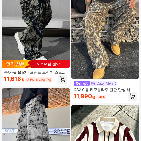
5,274원 절약
봄/가을 올오버 프린트 브랜치 스트레
이트 레그 카고 팬츠, 남성용 멀티 포
11,616
원
-31%
마지막 2일
켓 루즈 힙합 캐주얼 롱 팬츠
Dazy Men
DAZY 봄 카모플라주 원단 탄성 허리
스트리트웨어 남성 바지
11,990
원
-56%