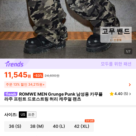
1/7
11,545
24,690원
-53%
원
주문 13% 할인 34,215원+
ROMWE MEN Grunge Punk 남성용 카무플
4.40
(
5
)
라주 프린트 드로스트링 허리 캐주얼 팬츠
사이즈
:
US
표준
10 left
36
(S)
38
(M)
40
(L)
42
(XL)