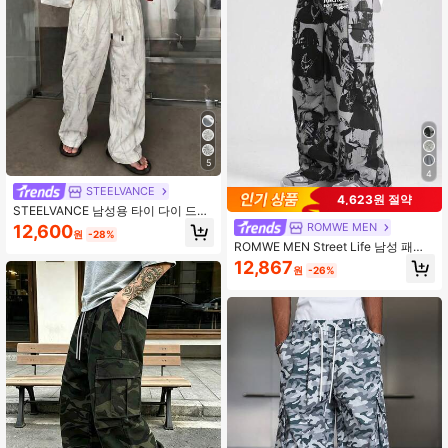
5
4
STEELVANCE
4,623원 절약
STEELVANCE 남성용 타이 다이 드로
스트링 허리 포켓 캐주얼 팬츠
ROMWE MEN
12,600
원
-28%
ROMWE MEN Street Life 남성 패션
다용도 드로스트링 허리 전체 프린트
12,867
원
-26%
우븐 긴 바지, 가을