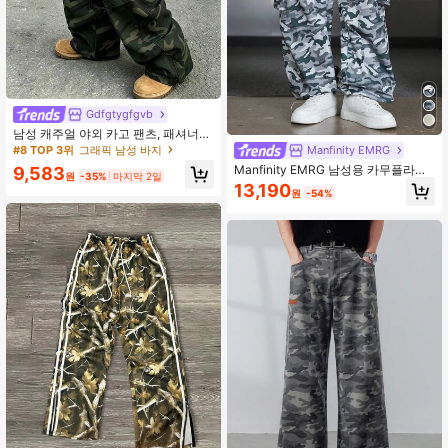
Gdfgtygfgvb
남성 캐주얼 야외 카고 팬츠, 패셔너블
한 작업복 위장 바지, 봄/가을
#8 TOP 3위
그래픽 남성 바지
Manfinity EMRG
Manfinity EMRG 남성용 카무플라주
9,583
원
-35%
마지막 2일
프린트 허리끈 조절형 루즈핏 와이드
13,190
원
-54%
팬츠