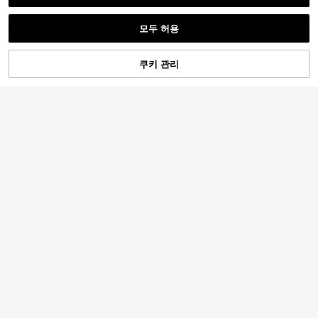
모두 허용
쿠키 관리
장바구니 담기
53% 할인!