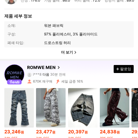
신장 :
176.0
가슴 둘레 :
86.0
허리 둘레 :
72.0
엉덩이 둘레 :
89.0
제품 세부 정보
소재:
워븐 패브릭
구성:
97% 폴리에스터, 3% 폴리아미드
폐쇄 타입:
드로스트링 허리
더 보기
669K 팔로워
4.86
ROMWE MEN
팔로잉
l***8
다음
30분 전에
c***r
가 탐색 중입니다
669K 팔로워
4.86
670K 재구매
세일 급증 16%
669K 팔로워
4.86
669K 팔로워
4.86
23,246
23,477
20,397
24,838
29
원
원
원
원
669K 팔로워
4.86