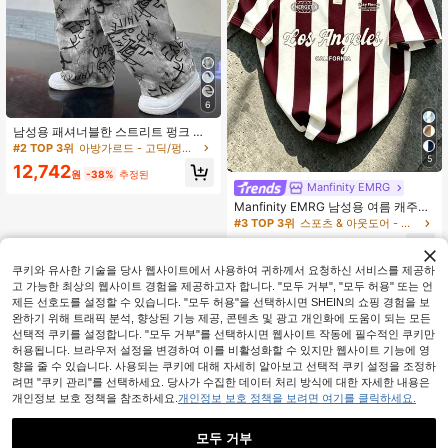
6
남성용 패셔너블한 스트리트 펑크 스
타일 전체 위장 프린트 스웨트팬츠, 필
#2 TOP 3위
아방가르드 - 고딕/펑크 남성 바지
수 아이템, 개성 있는 루즈핏 스트리트
5
12,742
패션 와이드 레그 팬츠
원
-38%
추정된
Manfinity EMRG
Manfinity EMRG 남성용 여름 캐주얼
컬러블록 스트라이프 폴로 셔츠
#3 TOP 3위
스포츠 & 아웃도어 - 축구 스타일 남성 폴로 셔츠
10,563
원
-28%
쿠키와 유사한 기술을 당사 웹사이트에서 사용하여 귀하께서 요청하신 서비스를 제공하
고 가능한 최상의 웹사이트 경험을 제공하고자 합니다. "모두 거부", "모두 허용" 또는 언
제든 선호도를 설정할 수 있습니다. "모두 허용"을 선택하시면 SHEIN의 쇼핑 경험을 보
완하기 위해 트래픽 분석, 향상된 기능 제공, 콘텐츠 및 광고 개인화에 도움이 되는 모든
선택적 쿠키를 설정합니다. "모두 거부"를 선택하시면 웹사이트 작동에 필수적인 쿠키만
허용됩니다. 브라우저 설정을 변경하여 이를 비활성화할 수 있지만 웹사이트 기능에 영
향을 줄 수 있습니다. 사용되는 쿠키에 대해 자세히 알아보고 선택적 쿠키 설정을 조정하
려면 "쿠키 관리"를 선택하세요. 당사가 수집한 데이터 처리 방식에 대한 자세한 내용은
개인정보 보호 정책을 참조하세요.
개인정보 보호 정책을 보려면 여기를 클릭하세요.
모두 거부