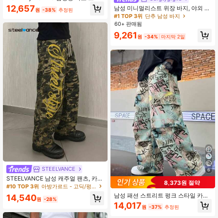
트 플랩 포켓 사이드 드로스트링 허리
12,657
남성 미니멀리스트 위장 바지, 야외 착
원
-38%
추정된
루즈 카고 카모 바지, 가을
용을 위한 세련된 캐주얼 스트레이트
#1 TOP 3위
단추 남성 바지
레그 바지
60+ 판매됨
9,261
원
-34%
마지막 2일
#10 TOP 3위
아방가르드 - 고딕/펑크 남성 바지
재고 1개 남음
STEELVANCE
6
#10 TOP 3위
#10 TOP 3위
아방가르드 - 고딕/펑크 남성 바지
아방가르드 - 고딕/펑크 남성 바지
STEELVANCE 남성 캐주얼 팬츠, 카무
8,373원 절약
플라주 프린트, 젊은 남성을 위한 다용
재고 1개 남음
재고 1개 남음
도 & 편안한 스트리트 스타일 바지
남성 패션 스트리트 펑크 스타일 카모
#10 TOP 3위
아방가르드 - 고딕/펑크 남성 바지
14,540
원
-28%
플라주 프린트 스웨트팬츠, 필수 아이
재고 1개 남음
14,017
원
-37%
추정된
템, 개성 있는 루즈핏 스트리트 스타일
와이드 레그 팬츠, 가을 필수품