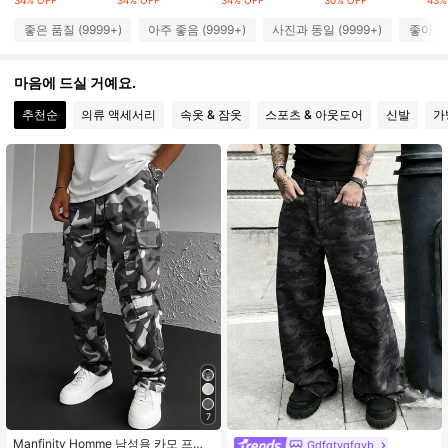
34% OFF
34% OFF
34% OFF
30% OFF
43%
좋은 품질 (9999+)
아주 좋음 (9999+)
사진과 동일 (9999+)
좋아함 (
669K 팔로워
4.86
마음에 드실 거예요.
추천순
의류 액세서리
속옷 & 잠옷
스포츠 & 아웃도어
신발
가
669K 팔로워
4.86
669K 팔로워
4.86
669K 팔로워
4.86
669K 팔로워
4.86
669K 팔로워
4.86
7
Manfinity Homme 남성용 카모 프린
Gdfgtygfgvb