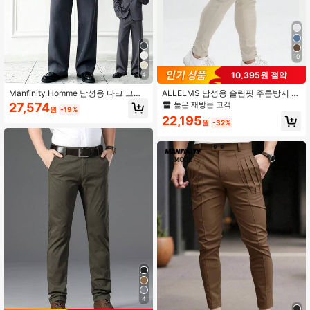
252K 팔로워
4.89
252K 팔로워
4.89
10
10,395원 절약
4
Manfinity Homme 남성용 다크 그레
ALLELMS 남성용 슬림핏 주름방지 스
이 우븐 캐주얼 패션 스탠드 칼라 수트
트레치 트윌 드레스 팬츠
높은 재방문 고객
27,574
원
-19%
세트
22,195
원
-32%
4