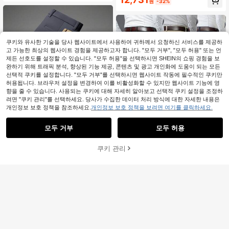
름 방지, 출퇴근, 비즈니스, 데이트, 일
원
-32%
상 착용을 위한 캐주얼 수트 바지, 다
용도
쿠키와 유사한 기술을 당사 웹사이트에서 사용하여 귀하께서 요청하신 서비스를 제공하
고 가능한 최상의 웹사이트 경험을 제공하고자 합니다. "모두 거부", "모두 허용" 또는 언
제든 선호도를 설정할 수 있습니다. "모두 허용"을 선택하시면 SHEIN의 쇼핑 경험을 보
완하기 위해 트래픽 분석, 향상된 기능 제공, 콘텐츠 및 광고 개인화에 도움이 되는 모든
선택적 쿠키를 설정합니다. "모두 거부"를 선택하시면 웹사이트 작동에 필수적인 쿠키만
허용됩니다. 브라우저 설정을 변경하여 이를 비활성화할 수 있지만 웹사이트 기능에 영
향을 줄 수 있습니다. 사용되는 쿠키에 대해 자세히 알아보고 선택적 쿠키 설정을 조정하
려면 "쿠키 관리"를 선택하세요. 당사가 수집한 데이터 처리 방식에 대한 자세한 내용은
개인정보 보호 정책을 참조하세요.
개인정보 보호 정책을 보려면 여기를 클릭하세요.
모두 거부
모두 허용
7
24,623원 절약
쿠키 관리
장바구니 담기
28% 할인!
25,901원 절약
3개 남성용 비즈니스 정장 바지, 단색
스트레치 드레스 바지, 스트레이트 레
44,367
3개 남성용 비즈니스 솔리드 스트레이
원
-36%
그 캐주얼 바지, 봄, 여름, 가을, 겨울에
트 레그 바지 세트, 슬림핏 신축성 캐
51,789
적합
원
-33%
주얼 정장 바지 (포켓 포함), 블랙, 블
루, 카키