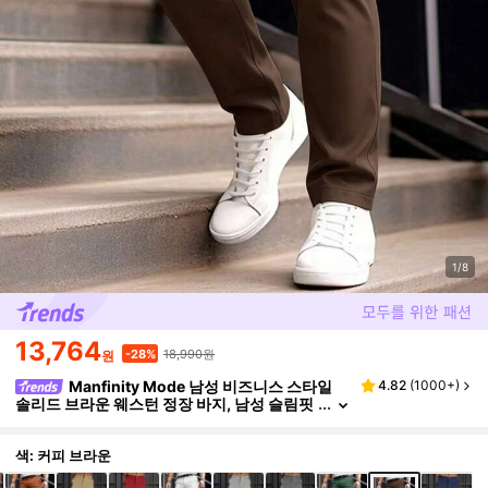
1/8
13,764
18,990원
-28%
원
Manfinity Mode 남성 비즈니스 스타일
4.82
(
1000+
)
솔리드 브라운 웨스턴 정장 바지, 남성 슬림핏
바지, 슬림핏 남성 정장 바지, 행사용
색: 커피 브라운