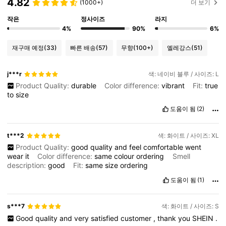
4.82
(1000+)
더 보기
작은
정사이즈
라지
4%
90%
6%
재구매 예정
(33)
빠른 배송
(57)
무향
(100+)
엘레강스
(51)
j***r
색: 네이비 블루 / 사이즈: L
Product Quality:
durable
Color difference:
vibrant
Fit:
true
to
size
도움이 됨
(2)
t***2
색: 화이트 / 사이즈: XL
Product Quality:
good
quality
and
feel
comfortable
went
wear
it
Color difference:
same
colour
ordering
Smell
description:
good
Fit:
same
size
ordering
도움이 됨
(1)
s***7
색: 화이트 / 사이즈: S
Good
quality
and
very
satisfied
customer
,
thank
you
SHEIN
.