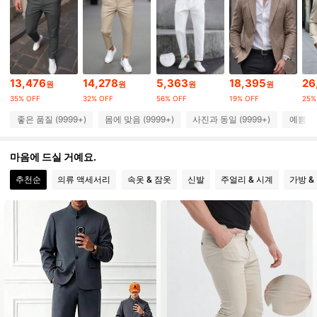
252K 팔로워
4.89
252K 팔로워
4.89
13,476
14,278
5,363
18,395
26
원
원
원
원
35% OFF
32% OFF
56% OFF
19% OFF
25%
252K 팔로워
4.89
좋은 품질 (9999+)
몸에 맞음 (9999+)
사진과 동일 (9999+)
예쁨 (9
252K 팔로워
4.89
마음에 드실 거예요.
추천순
의류 액세서리
속옷 & 잠옷
신발
주얼리 & 시계
가방 &
252K 팔로워
4.89
252K 팔로워
4.89
252K 팔로워
4.89