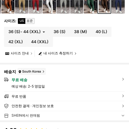
사이즈
:
US
표준
36
(S)
-
44
(XXL)
36
(S)
38
(M)
40
(L)
42
(XL)
44
(XXL)
사이즈 안내
내 사이즈 측정하기
배송지
South Korea
무료 배송
예상 배송:
2-5 영업일
무료 반품
안전한 결제 · 개인정보 보호
SHEIN에서 판매됨