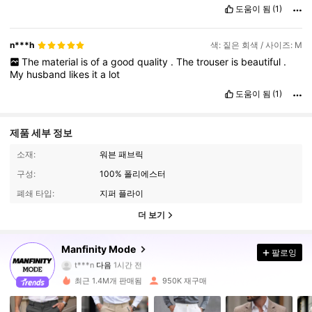
도움이 됨
(1)
n***h
색: 짙은 회색 / 사이즈: M
The
material
is
of
a
good
quality
.
The
trouser
is
beautiful
.
My
husband
likes
it
a
lot
도움이 됨
(1)
제품 세부 정보
소재:
워븐 패브릭
구성:
100% 폴리에스터
폐쇄 타입:
지퍼 플라이
더 보기
252K 팔로워
4.89
Manfinity Mode
팔로잉
t***n
다음
1시간 전
c***8
가 탐색 중입니다
최근 1.4M개 판매됨
950K 재구매
252K 팔로워
4.89