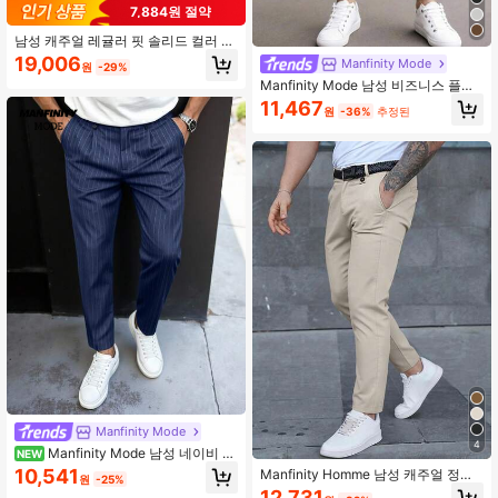
7,884원 절약
남성 캐주얼 레귤러 핏 솔리드 컬러 테
이퍼드 슈트 팬츠
19,006
Manfinity Mode
원
-29%
Manfinity Mode 남성 비즈니스 플리
츠 수트 팬츠, 슬림 스트레이트 레그
11,467
원
-36%
추정된
트라우저, 캐주얼 다용도 슬랙스 정장,
의식용
Manfinity Mode
4
Manfinity Mode 남성 네이비 블
NEW
루 핀스트라이프 더블 플리츠 드레스
10,541
Manfinity Homme 남성 캐주얼 정장
원
-25%
팬츠, 스트레이트 레그, 드레이프, 주
바지 벨트 없음 정장, 행사
12,731