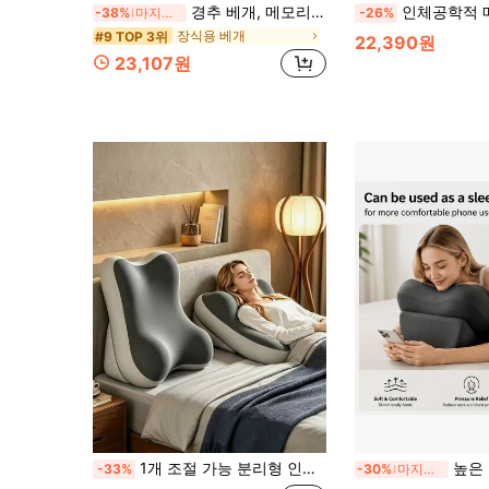
경추 베개, 메모리폼 목 및 어깨 베개, 2단계 높이 인체공학 베개, 목 지지 베개, 조절 가능한 경추 베개, 편안한 수면, 무취 인체공학 컨투어 메모리폼 베개, 옆으로, 등으로, 엎드려 자는 사람에게 적합한 침대 베개
인체공학적 메모리 폼 나비 목 베개, 옆으로 자는 사
-38%
마지막 2일
-26%
장식용 베개
#9 TOP 3위
22,390원
23,107원
1개 조절 가능 분리형 인체공학적 메모리폼 웨지 베개, 경사 다리 지지 쿠션, 침대, 소파, 독서, 여행, 침실용 다기능 등받이 베개
높은 다리 지지력과 인체공학적 설계의 다기능 메모리
-33%
-30%
마지막 3일