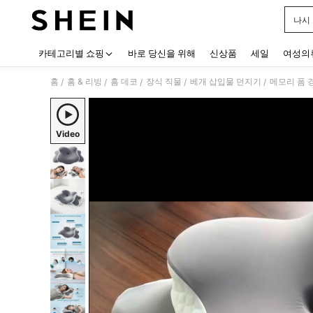
나시
Use up
카테고리별 쇼핑
바로 당신을 위해
신상품
세일
여성의
홈
홈 & 리빙
홈 데코
장식 직물
베개 삽입물 던지기
/
/
/
/
/
Video