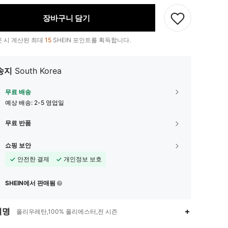
장바구니 담기
 시 계산된 최대
15
SHEIN 포인트를 획득합니다.
송지
South Korea
무료 배송
예상 배송:
2-5 영업일
무료 반품
쇼핑 보안
안전한 결제
개인정보 보호
SHEIN에서 판매됨
4.77
5
32
설명
폴리우레탄,100% 폴리에스터,전 시즌
4.77
5
32