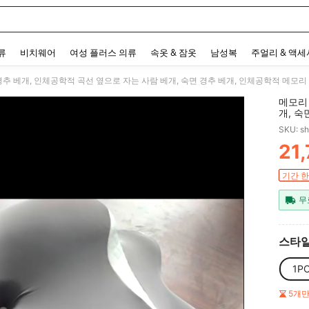
 and down arrow keys to navigate search 최근 검색어 and 검색 후 발견. Press Enter 
류
비치웨어
여성 플러스 의류
속옷 & 잠옷
남성복
주얼리 & 액
메모리 
개, 숙
베개, 
SKU: s
학적 
21
PR
기간 한
무
스타일
1P
5개