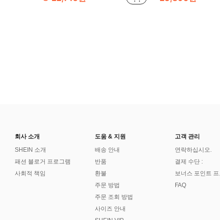
회사 소개
도움 & 지원
고객 관리
SHEIN 소개
배송 안내
연락하십시오.
패션 블로거 프로그램
반품
결제 수단 :
사회적 책임
환불
보너스 포인트 
주문 방법
FAQ
주문 조회 방법
사이즈 안내