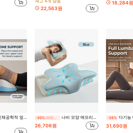
재고 4개 남음
18,284
22,563원
 세탁 가능한 커버 포함, 가슴 압박 없는 경추 견인 베개, 독서, TV 시청, 친밀한 상호작용에 적합
나비 모양 메모리폼 경추 베개 - 인체공학적 디자인, 천천히 반발하는 휴식, 침구, 옆으로 누워 자는 사람과 등으로 누워 자는 사람에게 적합, 세탁 가능한 베개 커버 포함
다기능 메모리폼 허리 지지 베개, 인체공학적 디자인, 장시간 앉아 있는 
-30%
마지막 3일
-26%
26,708원
31,690원