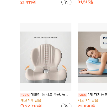
31,515원
21,411원
메모리 폼 시트 쿠션, 높이 올린 등받이가 있는 인체 공학적 디자인, 통기성 있는 속이 빈 중앙, 사무실 의자 패드, 엉덩이 쿠션, 장시간 앉아있을 때 피로를 방지, 다양한 시나리오에 적합
1개 다기능 인체공학적 엎드려 자는 베개, 분리 가능한 조절식 헤드레스트 메모리폼 지지 패드, 지퍼형
-29%
-26%
재고 9개 남음
재고 1개 남음
22,716원
23,890원