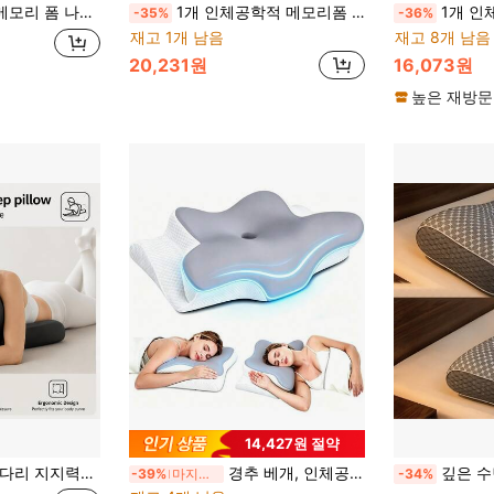
람, 등으로 자는 사람, 배로 자는 사람에게 적합
1개 인체공학적 메모리폼 쿠션 허리 지지대 디자인, L자형 메모리폼 시트 쿠션, 자동차, 트럭 운전사, 사무실 의자, 게이밍 의자에 적합, 장시간 앉아 있을 때 편안한 지지 제공, 개학 필수품
1개 인체공학적 메모리폼 엎드려 자는 베개, 부드럽고 단단한 이
-35%
-36%
재고 1개 남음
재고 8개 남음
20,231원
16,073원
높은 재방문
14,427원 절약
폼 웨지 베개, 침대에서 독서 및 휴대폰 사용에 적합, 압력 완화 및 위식도 역류 완화, 건강하고 편안한 수면 촉진
경추 베개, 인체공학적 메모리폼 목 베개, 조절 가능한 윤곽 목 지지 베개, 이중 높이 조절 가능한 윤곽 메모리폼 베개, 옆으로, 등으로, 배로 자는 사람에게 적합, 목과 어깨 지지, 편안한 수면
깊은 수면을 위한 인체공학적 경추 베개, 부드럽고 통기성
-39%
마지막 날
-34%