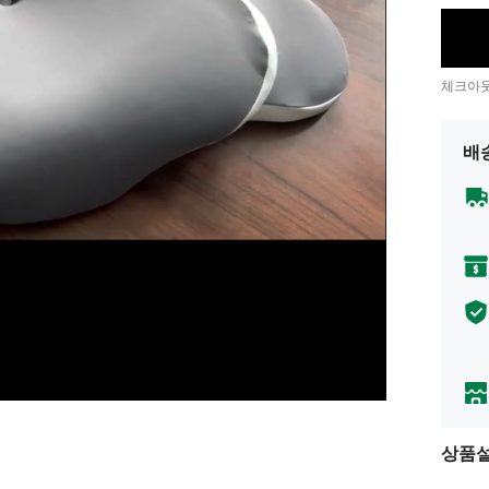
체크아웃
배
상품