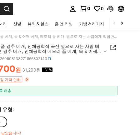
0
0
to select.
세서리
신발
뷰티 & 헬스
홈 앤 리빙
가방 & 러기지
스포츠 & 아웃
메모리 폼 경추 베개, 인체공학적 곡선 옆으로 자는 사람 베개, 숙면 경추 베개, 인체공학적 메모리 폼 베개, 목 & 어깨 베개, 메모리 폼 베개, 옆으로 자는 사람에게 적합한 인체공학적 경추 지지 베개
폼 경추 베개, 인체공학적 곡선 옆으로 자는 사람 베
면 경추 베개, 인체공학적 메모리 폼 베개, 목 & 어깨
메모리 폼 베개, 옆으로 자는 사람에게 적합한 인체공
h260508133271866802143
경추 지지 베개
,700
원
31,290원
-31%
ICE AND AVAILABILITY
정 가격 인하
료 배송
 유형:
C
만 남았습니다!