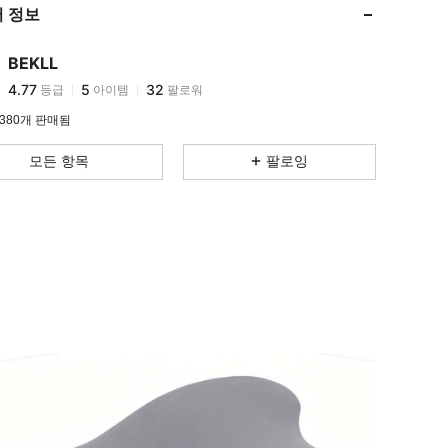
 정보
4.77
5
32
4.77
5
32
BEKLL
4.77
5
32
등급
아이템
팔로워
d***n
다음
하루 전에
4.77
5
32
380개 판매됨
4.77
5
32
모든 항목
팔로잉
4.77
5
32
4.77
5
32
4.77
5
32