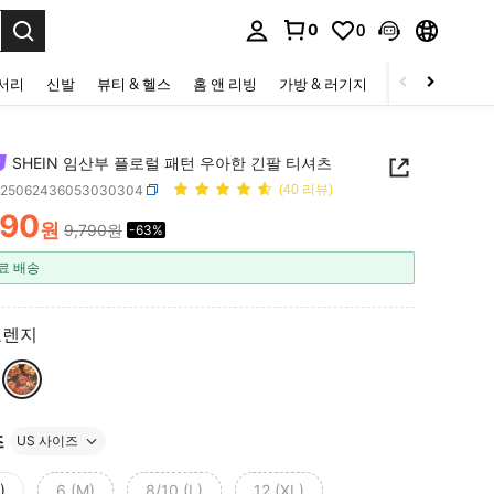
0
0
to select.
세서리
신발
뷰티 & 헬스
홈 앤 리빙
가방 & 러기지
스포츠 & 아웃
SHEIN 임산부 플로럴 패턴 우아한 긴팔 티셔츠
z25062436053030304
(40 리뷰)
590
원
9,790원
-63%
ICE AND AVAILABILITY
료 배송
오렌지
즈
US 사이즈
)
6 (M)
8/10 (L)
12 (XL)