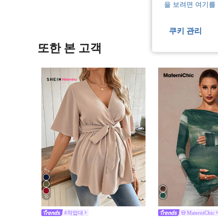
을 보려면 여기를
쿠키 관리
또한 본 고객
10
#작업대
MaterniChic