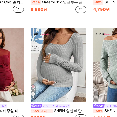
치기 염색 프린트 사선 숄더 긴소매 피티드 임부복 티셔츠
MaterniChic 임산부용 폴카 도트 프린트 비대칭 어깨 긴팔 슬림핏 패션 티셔츠 가을
SHEIN 임산부 
-25%
-60%
8,990원
4,790원
4
nity
SHEIN Maternity
SHEIN
일리 출퇴근, 봄/가을, 발렌타인 데이, 발렌타인 데이에 적합
SHEIN 임산부 단색 미니멀리스트 긴팔 티셔츠, 일상복
SHEIN 가을 겨울 임산부
-35%
마지막 3일
-58%