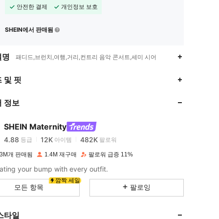
안전한 결제
개인정보 보호
SHEIN에서 판매됨
설명
패디드,브런치,여행,거리,컨트리 음악 콘서트,세미 시어
4.88
12K
482K
 및 핏
 정보
4.88
12K
482K
SHEIN Maternity
4.88
12K
482K
등급
아이템
팔로워
h***0
이(가)
하루 전에
지불됨
 3M개 판매됨
1.4M 재구매
팔로워 급증 11%
4.88
12K
482K
ating your bump with every outfit.
깜짝 세일
모든 항목
팔로잉
4.88
12K
482K
스타일