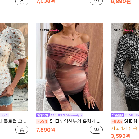
7,038원
6,890원
nity
SHEIN Maternity
SHEIN
 슬리브 중공 바디콘 임산부 드레스
SHEIN 임산부의 홀치기 염색 오프 숄더 러치 캐주얼 긴팔 티셔츠
SHEIN 기하학 
-55%
-63%
재고 1개 남음
7,890원
3,590원