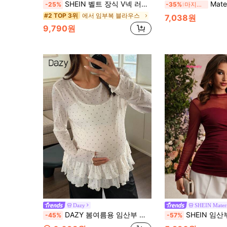
SHEIN 벨트 장식 V넥 러플 임산부 블라우스
MaterniChic 홀
-25%
-35%
마지막 3일
에서 임부복 블라우스
#2 TOP 3위
7,038원
9,790원
Dazy
SHEIN Mater
DAZY 봄여름용 임산부 베이스 레이어 티셔츠, 스몰 라운드 넥 패션 폴카 도트 패치워크 프릴 트림 긴팔
SHEIN 임산부 캐주얼 패치워크 시스루 메쉬 러치드 핏 티셔츠, 데
-45%
-57%