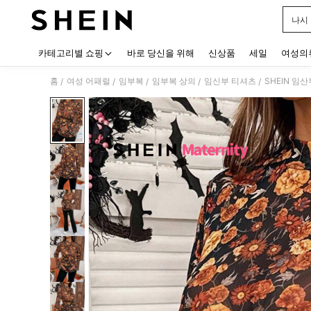
나시
Use up
카테고리별 쇼핑
바로 당신을 위해
신상품
세일
여성의
홈
여성 어패럴
임부복
임부복 상의
임신부 티셔츠
SHEIN 임
/
/
/
/
/