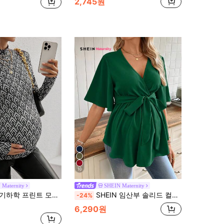
2,745원
10
 Maternity
SHEIN Maternity
프린트 모크넥 긴팔 임산부 티셔츠, 가을
SHEIN 임산부 솔리드 컬러 V넥 러플 트림 벨트 셔츠
-24%
6,290원