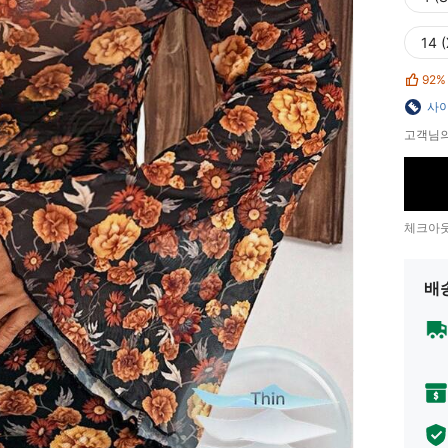
14 
92%
사이
고객님의
체크아웃
배