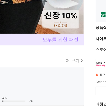
상품
사이즈
스토어
더 보기
최근
Celebr
라지
7%
매칭 