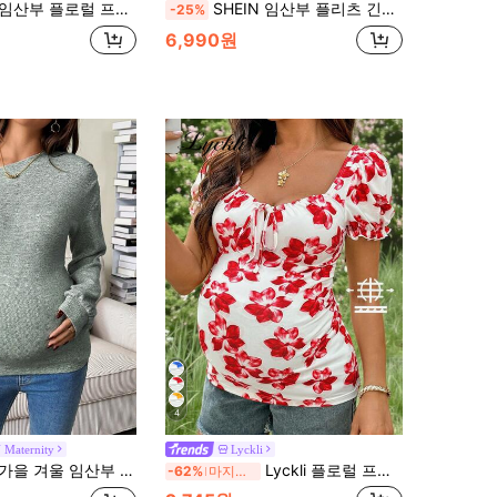
플로럴 프린트 오프숄더 타이트 긴소매 티셔츠
SHEIN 임산부 플리츠 긴소매 티셔츠
-25%
6,990원
4
 Maternity
Lyckli
 캐주얼 솔리드 컬러 비대칭 칼라 티셔츠, 가을 그린 긴팔 상의
Lyckli 플로럴 프린트 V넥 타이 프론트 퍼프 슬리브 캐주얼 임부 티셔츠
-62%
마지막 2일