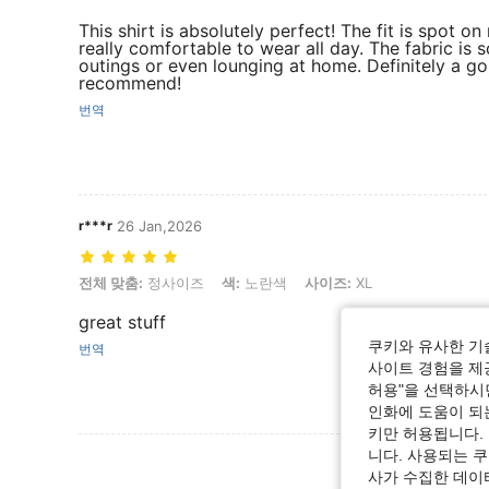
This shirt is absolutely perfect! The fit is spot on
really comfortable to wear all day. The fabric is s
outings or even lounging at home. Definitely a g
recommend!
번역
r***r
26 Jan,2026
전체 맞춤: 정사이즈, 색: 노란색, 사이즈: XL
전체 맞춤:
정사이즈
색:
노란색
사이즈:
XL
great stuff
쿠키와 유사한 기
번역
사이트 경험을 제공
허용"을 선택하시면
인화에 도움이 되
키만 허용됩니다.
니다. 사용되는 
리뷰 더 
사가 수집한 데이