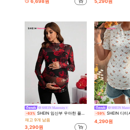
6,698원
5,290원
SHEIN Maternity
SHEIN Mater
SHEIN 임산부 우아한 플로럴 프린트 시어 메쉬 긴소매 섹시 웨어 티셔츠
SHEIN 디티시 플로럴 크루넥 기곳
-63%
-59%
재고 9개 남음
4,290원
3,290원