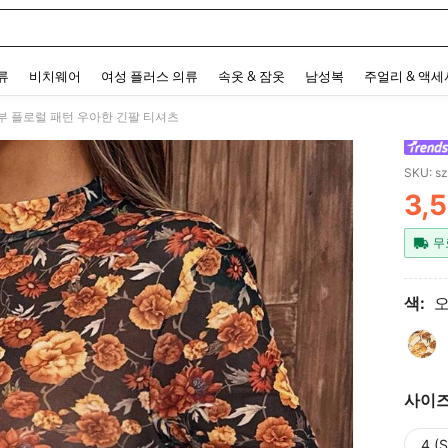
 and down arrow keys to navigate search 최근 검색어 and 검색 후 발견. Press Enter 
류
비치웨어
여성 플러스 의류
속옷 & 잠옷
남성복
주얼리 & 액
산부 플로럴 패턴 우아한 긴팔 티셔츠
SKU: s
3,
PR
무
색:
사이
4 (S