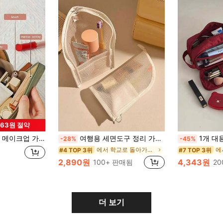
863원 절약
데이션, 립스틱, 아이라이너, 파우더 퍼프, 컨실러 등 화장품 및 메이크업 도구 보관 가능, 여행용 메이크업 가방
여행용 세면도구 정리 가방, 야외용 방수 화장품 가방, 호텔 칫솔 홀더, 메이크업 가방, 대용량 휴대용 정리 가방, 통기성 메쉬 스킨케어 제품 휴대 가방
1개 대용량 방수 화장품 
-28%
-45%
에서 학교로 돌아가다 세면도구 가방
#4 TOP 3위
#7 TOP 3위
2,890원
4,343원
100+ 판매됨
2
더 보기