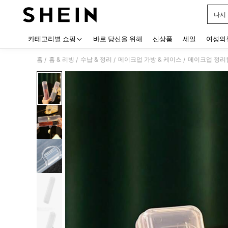
나시
Use up
카테고리별 쇼핑
바로 당신을 위해
신상품
세일
여성의
홈
홈 & 리빙
수납 & 정리
메이크업 가방 & 케이스
메이크업 정리
/
/
/
/