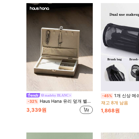
1개 신상 메쉬 이중용도 메이크업 브러시 보관 가방, 여행용 휴대용
madeby BLANC
-45%
Haus Hana 유리 덮개 벨벳 주얼리 박스 – 반지, 귀걸이 및 주얼리 수납을 위한 대용량 정리함
-32%
재고 8개 남음
3,339원
1,868원