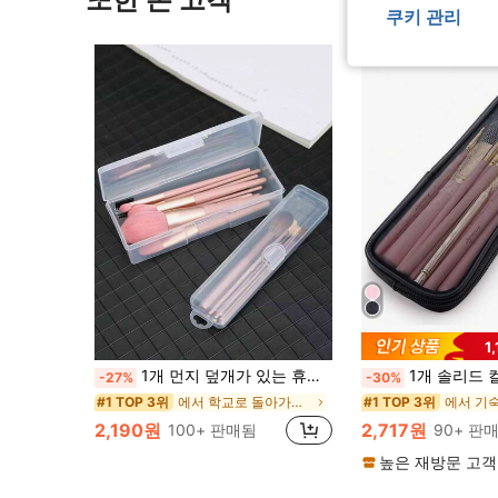
쿠키 관리
1
1개 먼지 덮개가 있는 휴대용 메이크업 브러쉬 홀더 케이스, 블러셔 브러쉬, 아이섀도우 브러쉬, 눈썹 연필 등을 보관할 수 있으며, 여행 필수품, 휴가, 해변, 욕실, 침실에 적합하며 대용량입니다
1개 솔리드 컬러 메쉬 메이크업 브러시 수납 가방, 모던 휴대용 섬유 화장품 수납 가방, 여행 필수품, 스킨케어
-27%
-30%
에서 학교로 돌아가다 화장품 진열대
#1 TOP 3위
#1 TOP 3위
2,190원
2,717원
100+ 판매됨
90+ 판
높은 재방문 고객