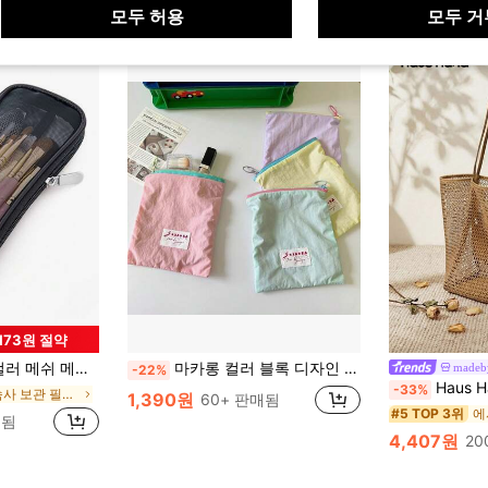
모두 허용
모두 거
,173원 절약
 제품 수납 가방, 세면도구 가방, 여행 필수품, 기숙사 필수품, 욕실 거실 침실 장식 욕실 수납.
마카롱 컬러 블록 디자인 휴대용 화장품 가방, 여행용 작은 수납 파우치, 동전 지갑, 여행 및 선물에 적합
made
-22%
Haus Hana 1개 대용량 메쉬 
-33%
에서 기숙사 보관 필수품 화장품 가방 및 케이스
1,390원
60+ 판매됨
#5 TOP 3위
매됨
4,407원
20