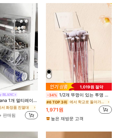
1,019원 절약
1/2개 뚜껑이 있는 투명 데스크탑 수납함, 메이크업 브러쉬 및 펜 홀더, 화장품, 문구류 및 작은 물품을 위한 방진 정리함, 가정 및 사무실용 다기능 메이크업 브러쉬 홀더 스탠드, 방진 커버 포함
by BLANC
-34%
레이어 메이크업 저장 박스, 휴가, 욕실, 침실 용도에 큰 용량
에서 학교로 돌아가다 화장품 진열대
#6 TOP 3위
에서 화장품 진열대
1,971원
+ 판매됨
높은 재방문 고객