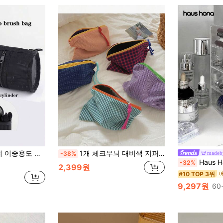
 지퍼 펜슬 케이스, 미니멀리스트 대용량 브러시 보관 파우치
1개 체크무늬 대비색 지퍼 화장품 가방 메이크업 수납 가방 여행용 휴대용 핸드백 세면도구 수납 가방 여행 가방, 화장품 및 세면도구용 여행 가방, 메이크업 브러시, 립스틱, 아이섀도우, 메이크업 수납 가방
made
-38%
Haus Hana 1개 멀티
-32%
2,399원
#10 TOP 3위
9,297원
60