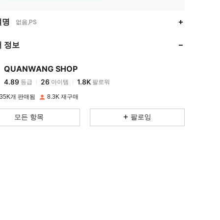
4.89
26
1.8K
설명
없음,PS
 정보
4.89
26
1.8K
QUANWANG SHOP
4.89
26
1.8K
등급
아이템
팔로워
8***6
이(가)
하루 전에
지불됨
35K개 판매됨
8.3K 재구매
4.89
26
1.8K
모든 항목
팔로잉
4.89
26
1.8K
4.89
26
1.8K
4.89
26
1.8K