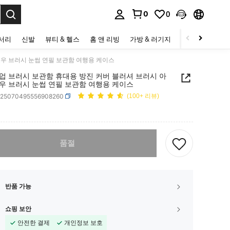
0
0
to select.
세서리
신발
뷰티 & 헬스
홈 앤 리빙
가방 & 러기지
스포츠 & 아웃
우 브러시 눈썹 연필 보관함 여행용 케이스
업 브러시 보관함 휴대용 방진 커버 블러셔 브러시 아
우 브러시 눈썹 연필 보관함 여행용 케이스
h25070495556908260
(100+ 리뷰)
ICE AND AVAILABILITY
다. 이 상품은 품절되었습니다.
품절
반품 가능
쇼핑 보안
안전한 결제
개인정보 보호