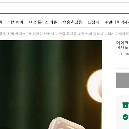
 and down arrow keys to navigate search 최근 검색어 and 검색 후 발견. Press Enter 
류
비치웨어
여성 플러스 의류
속옷 & 잠옷
남성복
주얼리 & 액
함 및 진열 케이스
메이크업 브러시 보관함 휴대용 방진 커버 블러셔 브러시 아이섀도
/
메이크
이섀도
SKU: s
PR
죄송합니