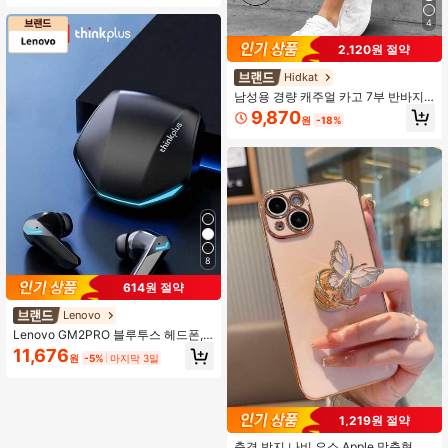
레깅스 USB 충전
4
2,120원 절약
Hidkat
남성용 경량 캐주얼 카고 7부 반바지,
드로스트링 허리, 큰 주머니 및 레터
9,870
원
-18%
패치, 일상복 및 야외 활동을 위한 세
련된 스포티 반바지, 여름 스포츠
8
614원 절약
Lenovo
Lenovo GM2PRO 블루투스 헤드폰,
반ear 스타일, 저지연 이스포츠 게이
11,676
원
-5%
마지막 3일
밍 모드, 스포츠 및 러닝에 적합, 고음
질 오디오 및 마이크, 스마트폰, 태블
릿, 노트북과 호환되는 무선 이어버드
1,219원 절약
충격 방지 나비 요소 Apple 맞춤형 전