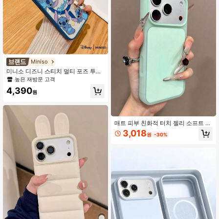
호 후면 커버 봄 생일 선물
Miniso
미니소 디즈니 스티치 멀티 포즈 투명
마그네틱 폰 케이스, "스티치" 글자 귀
높은 재방문 고객
여운 커버 아이폰 17/17 Pro/17 Pro M
4,390
ax/17 Air/16/15/14/13/12/11/X 시리
원
즈 아이폰 17 Pro Max 케이스 아이폰
17 Pro 케이스 아이폰 17 케이스 스타
킹 스터퍼 여자친구
매트 피부 친화적 터치 젤리 소프트 폰
케이스 17 Pro Max 17 Pro 17 16 15 1
3,018
원
-30%
4 13 호환 초슬림 액체 실리콘 충격 방
지 보호 백 커버