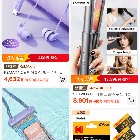
458원 절약
REMAX
REMAX 1.2m 케이블이 있는 미니 US
B-C 유선 수면 이어폰, 측면 수면자를
4,632
13,398원 절약
원
-9%
마지막 3일
위한 초부드러운 실리콘 디자인, 여행,
명상, 이중 레이어 소음 차단 하이파이
SKYWORTH
베이스, 일반 이어버드의 2/3 크기
SKYWORTH 가는 모발 & 부드러운 모
발용 2-In-1 스트레이트 & 컬 헤어 스
8,901
원
-60%
마지막 3일
타일러, 미니 USB 충전식, 3단계 온도
설정, 티타늄 가열판, 50분 배터리 수
명, 휴대용 여행 사이즈, 매끄러운 스
트레이트 헤어 또는 부드러운 웨이브
컬 생성