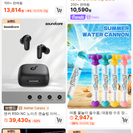
진 블랙-브라운. 앞머리가 있는 디자
100+ 판매됨
200+ 판매됨
인으로, 이 가발은 여성의 일상 파티
10,590
13,814
코스프레 사용에 완벽하며, 여성들을
원
원
-4%
마지막 3일
위한 자연스럽고 내구성 있는 가발 선
Dazy
물을 제공합니다. (액세서리 없음)
Aether Caress
여름 물놀이 필수품, 대용량 수조 장
앤커 R50i NC 노이즈 캔슬링 이어버
2,947
착, 투명한 수위 확인 가능, 수영장, 해
드, 45시간 재생 시간, 블루투스 5.4, 2
원
39,430
변, 잔디밭 및 워터파크에 적합, 프린
원
-32%
-합-1 휴대폰 스탠드 케이스, 깊은 베
-26%
마지막 3일
트 패턴 포함
이스, 여행, 헬스장, 통근 및 캠퍼스 생
활에 완벽 (Soundcore P30i)