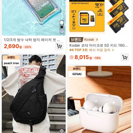
#4 TOP 3위
에서 저장 장치
높은 재방문 고객
Kodak
1/2/3개 방수 낙하 방지 레이저 컷 휴
대폰 파우치, 수영용 홀터 휴대폰 케이
#4 TOP 3위
#4 TOP 3위
에서 저장 장치
에서 저장 장치
2,690
Kodak 코닥 마이크로 SD 카드 16GB
원
-23%
스, 밀폐형 휴대폰 쉘, 투명 다이빙 휴
32GB 64GB 128GB 256GB TF 메모
높은 재방문 고객
높은 재방문 고객
대폰 케이스 야외 래프팅 수영에 적합,
리 카드 SD 어댑터 포함
#4 TOP 3위
에서 저장 장치
8,015
터치스크린 휴대폰 케이스
원
-15%
높은 재방문 고객