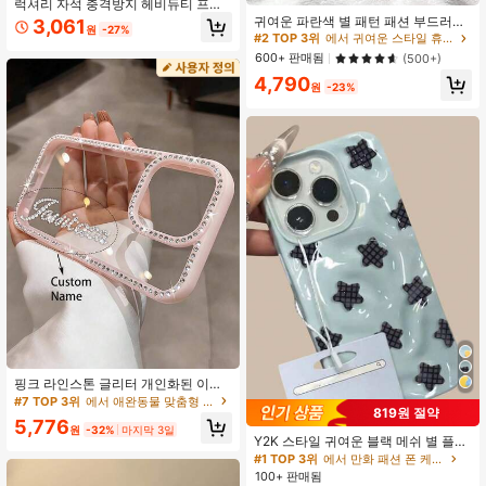
럭셔리 자석 충격방지 헤비듀티 프리
미엄 케이스 킥스탠드 및 강화유리 렌
귀여운 파란색 별 패턴 패션 부드러운
3,061
원
-27%
즈 보호기 방수 방진 스크래치 방지 아
광택 휴대폰 케이스 우아한 파란색 &
#2 TOP 3위
에서 귀여운 스타일 휴대폰 케이스
이폰 17/16/15/14/13/12/11 Pro Max
회색 별 패턴 휴대폰 케이스 부드러운
600+ 판매됨
(500+)
Plus 호환 봄 생일 기념일 선물
광택 귀여운 휴대폰 커버 아이폰 17 Pr
4,790
oMax 16 ProMax 15 14 13 호환 여성
원
-23%
생일 선물 봄 엄마 파티 축하에 적합
핑크 라인스톤 글리터 개인화된 이름
문자 패턴 투명 17 16 Pro Max 호환
#7 TOP 3위
에서 애완동물 맞춤형 휴대폰 케이스
819원 절약
충격 방지 보호 커버 그녀를 위한 선
5,776
물, 미적, 생일 선물
원
-32%
마지막 3일
Y2K 스타일 귀여운 블랙 메쉬 별 플리
츠 패턴 휴대폰 케이스, 17 Pro Max, 1
#1 TOP 3위
에서 만화 패션 폰 케이스
7 Pro, 17 Air, 16 Pro Max, 14, 15 Pro,
100+ 판매됨