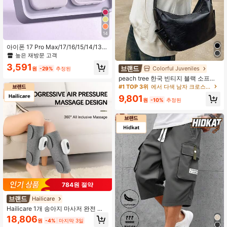
14
아이폰 17 Pro Max/17/16/15/14/13/1
2/11 Pro Max Plus 호환 마그네틱 럭
높은 재방문 고객
셔리 실리콘 충격 방지 솔리드 컬러 폰
3,591
케이스 마그네틱 무선 충전 보호 커버
Colorful Juveniles
원
-29%
추정된
지원 봄 부활절 생일 선물
peach tree 한국 빈티지 블랙 소프트
가죽 대용량 토트백, 조절 가능한 넓은
#1 TOP 3위
에서 다색 남자 크로스바디 가방
어깨 스트랩 숄더 크로스바디 백, 미니
9,801
멀리스트 다용도 통근 캐주얼 덤플링
원
-10%
추정된
백, 프리미엄 빈티지 텍스처 초승달 백
겨드랑이 백, 경량 실용적인 일상 여행
남성용 백, 크로스바디 백, 여행 가방,
캐주얼 경량
784원 절약
Hailicare
Hailicare 1개 송아지 마사저 완전 자
동 전기식 다리 마사지 기기 3가지 모
18,806
원
-4%
마지막 3일
드 에어 압력 에어백 에어 압력 마사지