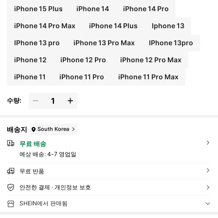
iPhone 15 Plus
iPhone 14
iPhone 14 Pro
iPhone 14 Pro Max
iPhone 14 Plus
Iphone 13
IPhone 13 pro
iPhone 13 Pro Max
IPhone 13pro
iPhone 12
iPhone 12 Pro
iPhone 12 Pro Max
iPhone 11
iPhone 11 Pro
iPhone 11 Pro Max
수량:
배송지
South Korea
무료 배송
예상 배송:
4-7 영업일
무료 반품
안전한 결제 · 개인정보 보호
SHEIN에서 판매됨