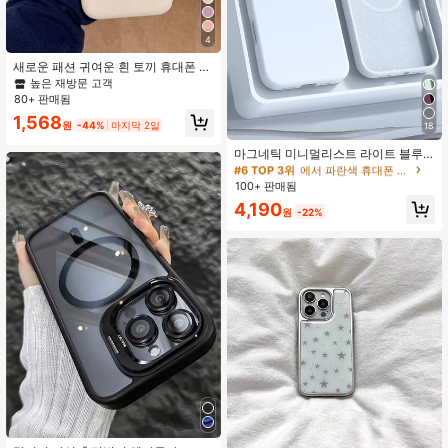
4
새로운 패션 귀여운 흰 토끼 휴대폰 케
이스, iPhone17promax/17pro/17/16p
높은 재방문 고객
romax/16/16pro/15/15promax/15pro
80+ 판매됨
14promax/14pro/14promax와 호환
#6 TOP 3위
에서 파란색 휴대폰 케이스
1,568
되는 부드러운 보호 커버, 인스타 스타
원
-44%
마지막 2일
18
높은 재방문 고객
일 고급스러운 느낌, 바이럴 인기 여신
전용 여성 디자인, 정교한 3D 디자인
#6 TOP 3위
#6 TOP 3위
에서 파란색 휴대폰 케이스
에서 파란색 휴대폰 케이스
마그네틱 미니멀리스트 라이트 블루
실리콘 충격 방지 무선 충전 폰 케이스
높은 재방문 고객
높은 재방문 고객
1개 17 에어 16 14 13 12 15 프로 맥스
100+ 판매됨
#6 TOP 3위
에서 파란색 휴대폰 케이스
플러스 벨벳 카메라 보호 생일 선물 사
높은 재방문 고객
4,190
무실 호환
원
-22%