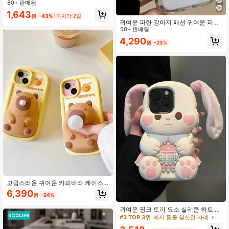
고급 무광 투명 충격 방지 보호 케이
80+ 판매됨
스, 낙하 방지 후면 커버
1,643
원
-43%
마지막 2일
귀여운 파란 강아지 패션 귀여운 파란
강아지 패턴 패션 폰 케이스 귀여운 카
50+ 판매됨
툰 체크무늬 강아지 펜던트 물결 모양
4,290
원
-23%
젤리 폰 케이스, 아이폰 17 Pro Max, 1
7 Pro, 17 Air, 16, 17 Pro Max, 15 Plu
s, 14 Pro, 13, 12, 11과 호환, 사랑스러
운 뒷면 커버 봄 선물 생일 파티
고급스러운 귀여운 카피바라 케이스
실리콘 충격 방지 귀여운 카피바라 실
#3 TOP 3위
에서 동물 참신한 사례
6,390
원
-24%
리콘 폰 프리미엄 케이스 버블 토이 스
높은 재방문 고객
트레스 해소 보호 커버 아이폰 11 12 1
#3 TOP 3위
#3 TOP 3위
에서 동물 참신한 사례
에서 동물 참신한 사례
귀여운 핑크 토끼 요소 실리콘 하트 블
3 14 15 프로 맥스 17/17프로/17프로
러셔 3D 토끼 실리콘 동물 귀 스타일
높은 재방문 고객
높은 재방문 고객
맥스 방수 충격 방지 낙하 방지 스크래
카와이 폰 충격 방지 케이스 플러시 귀
치 방지 봄 생일 선물 파티 엄마 선물
#3 TOP 3위
에서 동물 참신한 사례