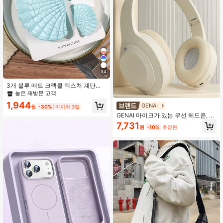
34
3개 블루 매트 크랙클 텍스처 계단형
쉘 헤어 클립, 캐주얼 헤어스타일을 위
높은 재방문 고객
한 부드러운 오션 바이브, 봄/여름 여
1,944
GENAI
행 및 홈웨어 여름 헤어 액세서리 비치
원
-30%
마지막 3일
클로 클립 휴가 헤어 클로, 휴일, 축제,
GENAI 마이크가 있는 무선 헤드폰, Hi
파티에 적합
Fi 스테레오 사운드, 접이식 및 경량,
7,731
원
-10%
추정된
볼륨 조절, 3.5mm 스테레오 케이블,
깊은 베이스, 가정, 사무실, 전화, 컴퓨
터에 적합