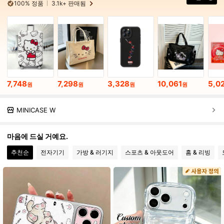
100% 정품
3.1k+ 판매됨
7,748
7,298
3,328
10,061
5,0
원
원
원
원
MINICASE W
마음에 드실 거예요.
추천순
전자기기
가방 & 러기지
스포츠 & 아웃도어
홈 & 리빙