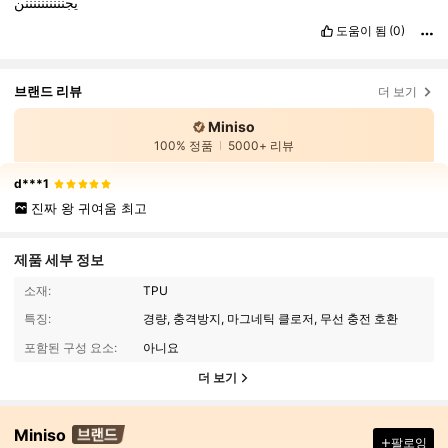
يجننننننننننن
도움이 됨
(0)
브랜드 리뷰
더 보기
Miniso
100% 정품
5000+ 리뷰
d***1
진짜 왕 귀여움 최고
제품 세부 정보
소재:
TPU
특징:
경량, 충격방지, 마그네틱 클로저, 무선 충전 호환
포함된 구성 요소:
아니요
더 보기
Miniso
팔로잉