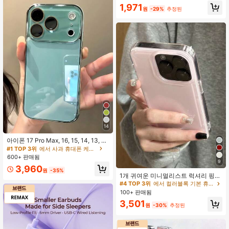
16 Plus, 13, 12, 11과 호환, 부드러운
1,971
보호 휴대폰 커버
원
-29%
추정된
14
아이폰 17 Pro Max, 16, 15, 14, 13, 1
2, 11 Pro Max 호환 럭셔리 글로시 글
#1 TOP 3위
에서 사과 휴대폰 케이스
래스 폰 케이스, 렌즈 보호, 미니멀리
600+ 판매됨
스트 솔리드 컬러, 귀엽고 우아한 폰
9
3,960
케이스 아이폰 17 Pro Max, 16 Pro M
원
-35%
1개 귀여운 미니멀리스트 럭셔리 핑크
ax, 17 Pro, 15 Pro Max, 14 Pro Max,
충격 방지 스크린 보호 두꺼운 투명 범
13 Pro Max 호환
#4 TOP 3위
에서 컬러블록 기본 휴대폰 케이스
퍼 코너 솔리드 소재 기본 휴대폰 프리
100+ 판매됨
미엄 케이스 아이폰 17/16/15 Pro Ma
3,501
x/13/14/12 Pro Plus/11 호환 패셔너
원
-30%
추정된
블 캔디 컬러 보호 커버 여성 봄 선물
생일 기념일