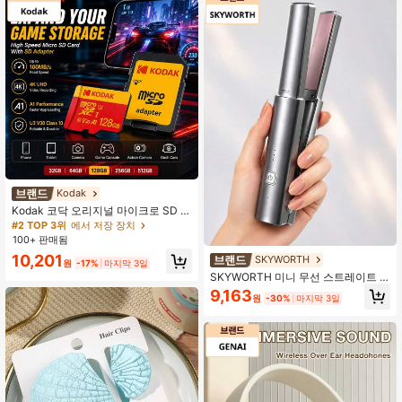
Kodak
Kodak 코닥 오리지널 마이크로 SD 카
드 32GB 64GB 128GB 고속 MicroS
#2 TOP 3위
에서 저장 장치
DXC TF 메모리 카드 SD 어댑터 포함,
100+ 판매됨
Class 10 U3 V30 A1 최대 100MB/S,
10,201
SKYWORTH
4K 비디오 메모리 카드, 스마트폰, 카
원
-17%
마지막 3일
메라, 게임 콘솔, 액션 카메라 및 보안
SKYWORTH 미니 무선 스트레이트 &
카메라에 적합
컬 헤어 스타일러, 가는 모발에 적합,
9,163
원
-30%
마지막 3일
티타늄 합금 플랫 아이언, 3단계 온도
설정, USB 충전식, 50분 배터리 수명,
언제 어디서나 매끄러운 스타일과 부
드러운 웨이브 컬을 연출