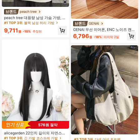
#1 TOP 3위
블랙 남성 허리 가방
높은 재방문 고객
peach tree
#1 TOP 3위
#1 TOP 3위
블랙 남성 허리 가방
블랙 남성 허리 가방
peach tree 대용량 남성 가슴 가방, 캐
주얼 힙합 여행 메신저 가방, 나일론
높은 재방문 고객
높은 재방문 고객
GENAI
수납 숄더백, 허리 가방, 비즈니스 캐
#1 TOP 3위
블랙 남성 허리 가방
9,711
GENAI 무선 이어폰, ENC 노이즈 캔슬
주얼 발렌타인 선물 블랙 가방, 대학
원
-10%
추정된
링 마이크가 있는 무선 HiFi 스테레오
높은 재방문 고객
6,796
배낭, 숄더백, 다기능 캐주얼 하이킹
원
-18%
마지막 2일
이어폰, 긴 배터리 수명 인이어 무선 5.
여행 대용량 야외 휴대용 캐주얼 선물,
3 안드로이드 IOS용 스포츠 이어폰
우아한 휴가 추수감사절 크리스마스
남성 선물, 복숭아 나무 벨트 새로운
생활 용품 학생 남성 필수품 사이드 가
방 졸업 학교 용품
576원 절약
alicegarden 22인치 길이의 자연스러
운 스트레이트 스타일의 합성 가발, 멋
#1 TOP 3위
긴 가발 코스프레 가발
#3 TOP 3위
다색 여성 토트백