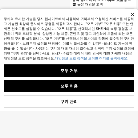
기 도금 3D 라인스톤 레진 나비 폰 케
높은 재방문 고객
이스, 우아하고 고급스러운, IPhone11,
2,871
IPhone13, IPhone14, IPhone13 Pro
원
-30%
마지막 3일
Max, IPhone14 Pro Max, IPhone15, I
쿠키와 유사한 기술을 당사 웹사이트에서 사용하여 귀하께서 요청하신 서비스를 제공하
Phone15 Pro, IPhone5 Pro Max, IPh
고 가능한 최상의 웹사이트 경험을 제공하고자 합니다. "모두 거부", "모두 허용" 또는 언
one16, IPhone16 Pro, IPhone16 Plu
제든 선호도를 설정할 수 있습니다. "모두 허용"을 선택하시면 SHEIN의 쇼핑 경험을 보
s, IPhone16 Pro Max 방수 낙하 방지
스크래치 방지 생일 호환
완하기 위해 트래픽 분석, 향상된 기능 제공, 콘텐츠 및 광고 개인화에 도움이 되는 모든
선택적 쿠키를 설정합니다. "모두 거부"를 선택하시면 웹사이트 작동에 필수적인 쿠키만
허용됩니다. 브라우저 설정을 변경하여 이를 비활성화할 수 있지만 웹사이트 기능에 영
향을 줄 수 있습니다. 사용되는 쿠키에 대해 자세히 알아보고 선택적 쿠키 설정을 조정하
려면 "쿠키 관리"를 선택하세요. 당사가 수집한 데이터 처리 방식에 대한 자세한 내용은
개인정보 보호 정책을 참조하세요.
개인정보 보호 정책을 보려면 여기를 클릭하세요.
모두 거부
모두 허용
쿠키 관리
장바구니 담기