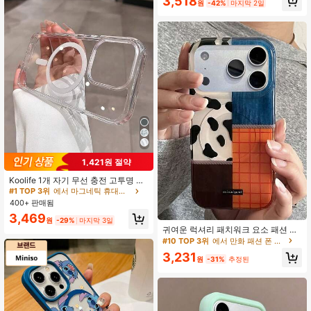
3,518
포함 아이폰 17/17pro/7air/17PROMA
원
-42%
마지막 2일
높은 재방문 고객
X/16/16PRO/16PLUS/16PROMAX/1
5/15PRO/15PLUS/15PROMAX/14P
ROMAX/14/14PRO/14PLUS/13/13P
RO/13PROMAX/12/12PRO/12PROM
AX/11/11PRO/11PROMAX/XS/XR/X
SMAX/7PLUS/8PLUS/7G/8G/6G/6P
LUS/아이폰12 미니 호환/아이폰13 미
니 호환- 귀여운 카툰 커버 생일 파티
선물 엄마 선물
#1 TOP 3위
에서 마그네틱 휴대폰 케이스
1,421원 절약
높은 재방문 고객
#1 TOP 3위
#1 TOP 3위
에서 마그네틱 휴대폰 케이스
에서 마그네틱 휴대폰 케이스
Koolife 1개 자기 무선 충전 고투명 낙
하 방지 휴대폰 보호 케이스 PC 백 패
높은 재방문 고객
높은 재방문 고객
널 + TPU 네 모서리 낙하 방지 투명
400+ 판매됨
#1 TOP 3위
에서 마그네틱 휴대폰 케이스
소재 iPhone18pro/18pro Max/17Pro
높은 재방문 고객
3,469
Max/Apple 17/Apple 17Pro/Apple 17
원
-29%
마지막 3일
Air/12/12pro/12promax/13/13pro/13
귀여운 럭셔리 패치워크 요소 패션 폰
promax/14/14plus/14pro/14promax/
케이스 럭셔리 귀여운 소 프린트 요소
#10 TOP 3위
에서 만화 패션 폰 케이스
15/15pro/15plus/15promax/16/16pr
데님 질감 마그네틱 패치워크 패션 폰
3,231
o/16plus/16promax용
충격 방지 케이스 럭셔리 귀여운 소 프
원
-31%
추정된
린트 체크 패치워크 마그네틱 패션 폰
케이스, 아이폰 17 Pro Max, 17 Pro, 1
6, 13, 14, 15, 11, 12 Pro Max, 16, 15,
14 Plus, 13 Pro, 17 Air와 호환, 세련
된 예술적인 체크 무선 충전 소프트 보