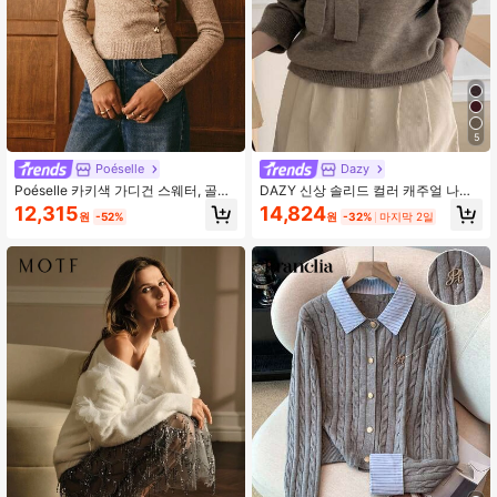
4.6M 팔로워
4.91
4.6M 팔로워
4.91
5
Poéselle
Dazy
Poéselle 카키색 가디건 스웨터, 골드
DAZY 신상 솔리드 컬러 캐주얼 나비
버튼이 달린 오프숄더 랩 스웨터 – 아
매듭 장식 여성 스웨터, 가을 여성 의
12,315
14,824
원
-52%
원
-32%
마지막 2일
늑하고 세련된 니트 탑, 여성 캐주얼
류
통근 버튼 프론트 긴팔 가디건, 랩 스
웨터 여성, 오프 숄더 니트 탑, 크로스
프론트 스웨터, 토프 니트웨어, 가을
아늑함, 미니멀리스트 스웨터 스타일,
뉴트럴한 미적 패션, 시크한 캐주얼 니
트, 심플하고 패셔너블하며, 데일리 웨
어, 외출, 통근, 데이트, 집 및 기타 행
사에 적합합니다.