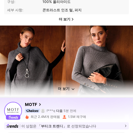
구성:
100% 폴리아미드
세부 사항:
콘트라스트 인조 털, 퍼지
더 보기
더 보기
4.6M 팔로워
4.91
MOTF
f***q
다음
5분 전에
c***n
가 탐색 중입니다
4.6M 팔로워
4.91
최근 2.4M개 판매됨
1.5M 재구매
이 상점은
「부티크 트렌디」
로 선정되었습니다