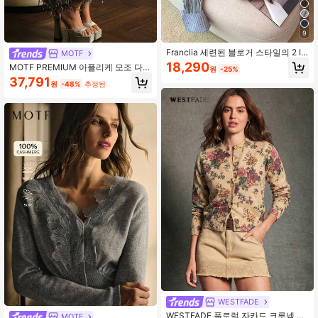
9
Franclia 세련된 블로거 스타일의 2 In
MOTF
1 패치워크 니트 가디건 스웨터
18,290
MOTF PREMIUM 아플리케 모조 다이
원
-25%
아몬드 장식 패셔너블 퍼지 니트 스웨
37,791
원
-48%
추정된
터
WESTFADE
WESTFADE 플로럴 자카드 크루넥 버
MOTF