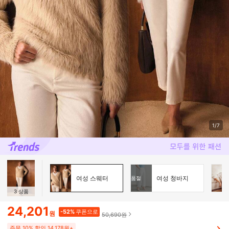
1/7
여성 스웨터
여성 청바지
품절
3
상품
24,201
-52%
쿠폰으로
원
50,690원
주문 10% 할인 14,178원+