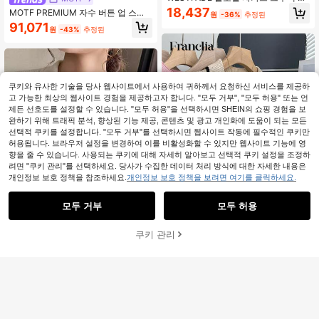
튼 프론트 릴렉스 핏 긴소매 가디건 스
18,437
MOTF PREMIUM 자수 버튼 업 스웨
원
-36%
추정된
웨터 귀여운 가을 니트 탑, 가을, 겨울,
터
91,071
캐주얼
원
-43%
추정된
쿠키와 유사한 기술을 당사 웹사이트에서 사용하여 귀하께서 요청하신 서비스를 제공하
고 가능한 최상의 웹사이트 경험을 제공하고자 합니다. "모두 거부", "모두 허용" 또는 언
제든 선호도를 설정할 수 있습니다. "모두 허용"을 선택하시면 SHEIN의 쇼핑 경험을 보
완하기 위해 트래픽 분석, 향상된 기능 제공, 콘텐츠 및 광고 개인화에 도움이 되는 모든
선택적 쿠키를 설정합니다. "모두 거부"를 선택하시면 웹사이트 작동에 필수적인 쿠키만
허용됩니다. 브라우저 설정을 변경하여 이를 비활성화할 수 있지만 웹사이트 기능에 영
향을 줄 수 있습니다. 사용되는 쿠키에 대해 자세히 알아보고 선택적 쿠키 설정을 조정하
려면 "쿠키 관리"를 선택하세요. 당사가 수집한 데이터 처리 방식에 대한 자세한 내용은
개인정보 보호 정책을 참조하세요.
개인정보 보호 정책을 보려면 여기를 클릭하세요.
모두 거부
모두 허용
11
쿠키 관리
장바구니 담기
52% 할인!
8
Franclia 캐주얼 루즈핏 폴로넥 반팔
니트 오픈워크 저지 컬러 블록 트림 살
500+ 판매됨
ChicGrav Fashion
구 여성 봄/여름 가디건, 여름 상의 여
11,859
원
-31%
마지막 2일
여성용 패셔너블 폴로 칼라 래글런 반
성용 여름 의상 휴가 의상 여성 캐주얼
팔 니트 티셔츠, 가벼운, 다용도 가디
상의 여성용 니트 상의 베이지 상의 여
#8 TOP 3위
여성 카디건
건 탑, 봄/여름, 감성적인 가을
성용 칼라 셔츠 빈티지 의류 메시 셔츠
300+ 판매됨
여성용 상의 및 블라우스 작업복 여성
13,390
오피스 근무 블라우스 여성용 블라우
원
-25%