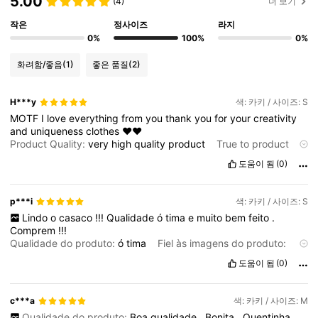
5.00
(4)
더 보기
작은
정사이즈
라지
0%
100%
0%
화려함/좋음
(1)
좋은 품질
(2)
H***y
색: 카키 / 사이즈: S
MOTF
I
love
everything
from
you
thank
you
for
your
creativity
and
uniqueness
clothes
❤️❤️
Product Quality:
very
high
quality
product
True to product
images:
yes
도움이 됨
(0)
p***i
색: 카키 / 사이즈: S
Lindo
o
casaco
!!!
Qualidade
ó
tima
e
muito
bem
feito
.
Comprem
!!!
Qualidade do produto:
ó
tima
Fiel às imagens do produto:
sim
도움이 됨
(0)
c***a
색: 카키 / 사이즈: M
Qualidade do produto:
Boa
qualidade
.
Bonita
.
Quentinha
.