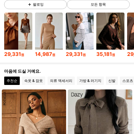
4.6M 팔로워
4.91
팔로잉
모든 항목
4.6M 팔로워
4.91
4.6M 팔로워
4.91
29,331
14,987
29,331
35,181
29
원
원
원
원
4.6M 팔로워
4.91
마음에 드실 거예요.
추천순
속옷 & 잠옷
의류 액세서리
가방 & 러기지
신발
스포츠
4.6M 팔로워
4.91
4.6M 팔로워
4.91
4.6M 팔로워
4.91