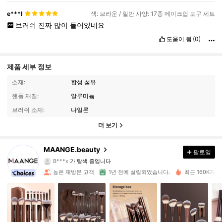
e***l
색: 브라운 / 일반 사양: 17종 메이크업 도구 세트
브러쉬
진짜
많이
들어있네요
도움이 됨
(0)
제품 세부 정보
소재:
합성 섬유
핸들 재질:
알루미늄
브러쉬 소재:
나일론
38K 팔로워
4.92
더 보기
38K 팔로워
4.92
MAANGE.beauty
팔로잉
B***x
가 탐색 중입니다
38K 팔로워
4.92
높은 재방문 고객
1년 전에 설립되었습니다.
최근 160K개 
38K 팔로워
4.92
38K 팔로워
4.92