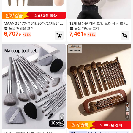
2,983원 절약
MAANGE 17개/18개/20개/21개/34
12개 브라운 메이크업 브러쉬 세트 (P
개 전문 메이크업 브러시 세트, 휴대하
U 지퍼 백 포함), 부드러운 합성모가
높은 재방문 고객
높은 재방문 고객
기 편리합니다. 여성과 소녀를 위한 이
있는 나무 손잡이, 얼굴 및 눈 화장에
6,707
7,461
원
-31%
원
-31%
상적인 선물, 사은품, 전문 메이크업
적합, 걸 및 소녀를 위한 전문가용 메
브러시, 완전한 메이크업 세트, 개학
이크업 브러쉬 세트
준비
9
3,883원 절약
#5 TOP 3위
에서 얼굴 메이크업 브러시 세트
높은 재방문 고객
18개 파운데이션 브러쉬 포함 프리미