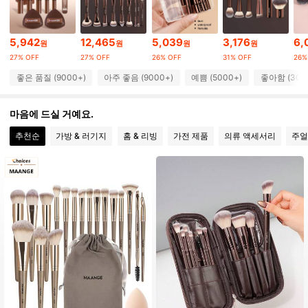
38K 팔로워
4.92
5,942
12,465
5,039
3,176
6,
원
원
원
원
38K 팔로워
4.92
27% OFF
27% OFF
26% OFF
31% OFF
26%
좋은 품질 (9000+)
아주 좋음 (9000+)
예쁨 (5000+)
좋아함 (300
38K 팔로워
4.92
마음에 드실 거예요.
38K 팔로워
4.92
추천순
가방 & 러기지
홈 & 리빙
가전 제품
의류 액세서리
주얼
38K 팔로워
4.92
38K 팔로워
4.92