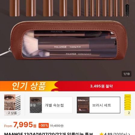
1/19
3,495원 절약
개별 속눈썹
브러시 세트
품절
2
상품
2
상
7,995
11,490원
-30%
원
From
MAANGE 13/14/16/17/20/22개 알루미늄 튜브
4.89
(
1000+
)