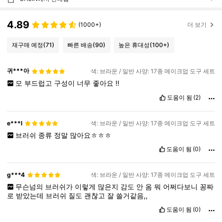
4.89
(1000+)
더 보기
재구매 예정
(71)
빠른 배송
(90)
높은 휴대성
(100+)
귀***아
색: 브라운 / 일반 사양: 17종 메이크업 도구 세트
모
부드럽고
구성이
너무
좋아요
!!
도움이 됨
(2)
e***l
색: 브라운 / 일반 사양: 17종 메이크업 도구 세트
브러쉬
종류
정말
많아요ㅎㅎㅎ
도움이 됨
(0)
g***4
색: 브라운 / 일반 사양: 17종 메이크업 도구 세트
무슨넘의
브러쉬가
이렇게
많은지
감도
안
옴
뭐
어쩌다보니
꽁짜
로
받았는데
브러쉬
질도
괜찮고
잘
쓸거같음,,
도움이 됨
(0)