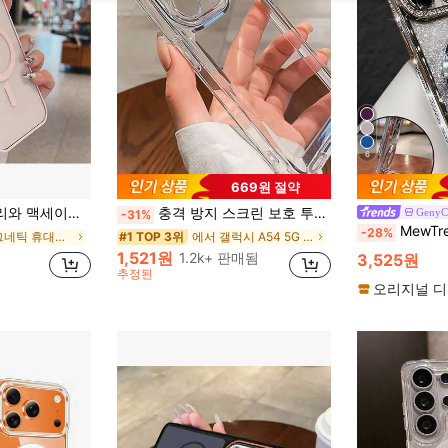
6
669원 절약
호환되는 충격 방지 보호 케이스입니다. S25 Ultra/S24 Ultra/S23 FE/S22+에도 사용 가능합니다. 여성, 엄마, 봄, 부활절 선물로 좋습니다.
충격 방지 스크린 보호 투명 충격 방지 휴대폰 케이스, 강화된 모서리 보호, 17 Pro Max/16 Pro Max/15 Pro Max/17 Pro/16/15/14/13/12/11 및 S25 Ultra/24 Ultra/A56/A16/A55/S23 Ultra/A15/S25 및 기타 2026 모델과 호환, 남녀 생일 선물, 미니멀리스트
GenyC
-31%
MewTrek 고급스러운 은색 도금 휴대폰 케이스로, 화장 거울 스탠드가 내장되어 있으며, 반짝이는 큐빅 장식이 돋보입니다. 실리콘 소재로 제작되어 충격 방지 및 낙하 방지 기능을 
-28%
에서 마그네틱 휴대폰 케이스
에서 갤럭시 A54 5G 휴대폰 케이스
#1 TOP 3위
1,521원
1.2k+ 판매됨
3,525원
추정된
오리지널 