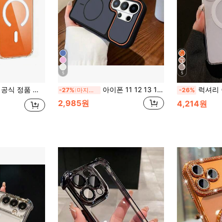
5
5
max/15plus/15/14pro/14promax/14plus/14/13pro/13promax/13/12pro/12promax/11promax/11 및 Galaxy S26Ultra/S26Plus/S26/S25Ultra/S25FE/A57/A37/A56/A55/A36 호환
아이폰 11 12 13 14 15 Pro Max 16 16 Pro 17 17 Pro Max 갤럭시 S22 Ultra 23 24 25 26 26 Plus 26 Ultra 호환 자석 미니멀리스트 프리미엄 휴대폰 케이스
럭셔리 솔리드 컬러 젤리 광택 마그네틱 무선 충전 폰 케이스 + 나일론 끈 로프 삼성 갤럭
-27%
마지막 3일
-26%
2,985원
4,214원