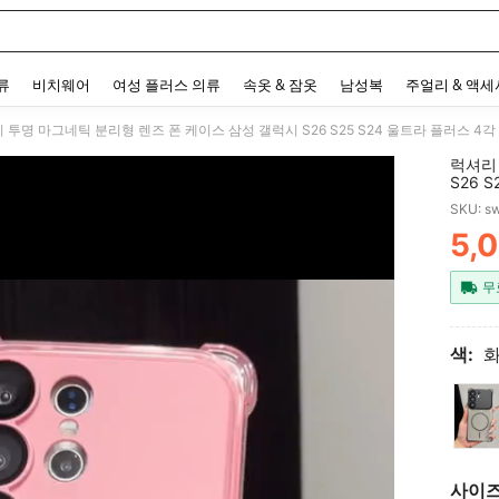
 and down arrow keys to navigate search 최근 검색어 and 검색 후 발견. Press Enter 
류
비치웨어
여성 플러스 의류
속옷 & 잠옷
남성복
주얼리 & 액
 투명 마그네틱 분리형 렌즈 폰 케이스 삼성 갤럭시 S26 S25 S24 울트라 플러스 4
럭셔리
S26 
퍼 후면
SKU: s
5,
PR
무
색:
사이