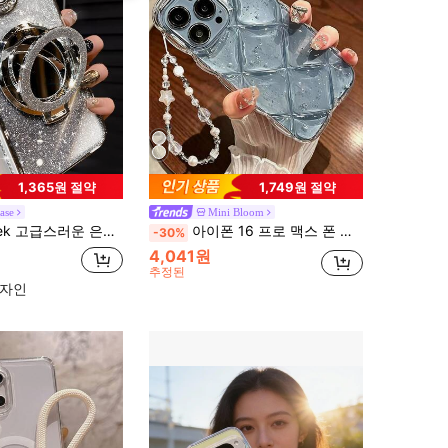
1,365원 절약
1,749원 절약
ase
Mini Bloom
갖추고 있으며, iPhone 16/16e/16 Pro/16 Pro Max/16 Plus/15/14/13/12/11/X/XS/XR/8/7 및 Galaxy S25/S24/S23/S22/S21/A55/A54/A53/A52/A35/A34/A23/A16/A15/A14/A13/A12/A05S/FE/Ultra/4G/5G는 물론 Redmi/Honor/MOTO/OPPO/Infinix 휴대폰과도 호환됩니다.
아이폰 16 프로 맥스 폰 케이스, 새로운 라인스톤 투명 실버 포일 쇼크 프루프 실리콘 스타일리시 보호 커버 아이폰 12/11/13/14 프로 맥스와 호환
-30%
4,041원
추정된
디자인