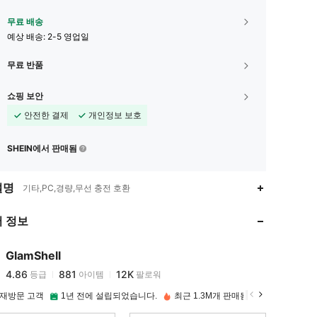
무료 배송
예상 배송:
2-5 영업일
무료 반품
쇼핑 보안
안전한 결제
개인정보 보호
SHEIN에서 판매됨
4.86
881
12K
설명
기타,PC,경량,무선 충전 호환
 정보
4.86
881
12K
GlamShell
4.86
881
12K
등급
아이템
팔로워
8***6
이(가)
하루 전에
지불됨
 재방문 고객
1년 전에 설립되었습니다.
최근 1.3M개 판매됨
4.86
881
12K