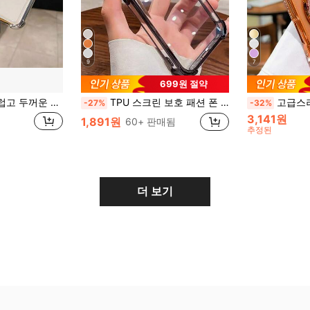
9
7
699원 절약
 A16 A06 A05 A15 A25 A35 A55 A54 S26 S25 Ultra/S25 Plus/S24 Ultra/S24 Fe/S23 Ultra/S22 Ultra 모델과 호환, 휴대폰 케이스, 휴대폰 액세서리, 충격 방지 휴대폰 케이스
TPU 스크린 보호 패션 폰 케이스 스크린 보호 패션 TPU 케이스 통합 렌즈 보호 링 1개 전기도금 4코너 낙하 방지 투명 TPU 보호 케이스 아이폰 17 Pro Max/17 Air, 11, 15 Pro Max, 14 Pro Max/갤럭시 S25 Ultra, S2 FE, SAM A25, A56/아너/레드미 노트 13 Pro/12C/13C/14C/노트 14 스마트폰, 국제 버전, 국내 버전 아님 생일 선물 전문가
고급스러운 반짝이는 라인스톤 렌즈 보호 도금, 낙하 방지 케이스, 반짝이는 글리터 메이크업 미러 링 홀더 브래킷, 고품질 충격 방
-27%
-32%
3,141원
1,891원
60+ 판매됨
추정된
더 보기