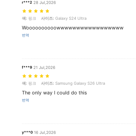
r***2
28 Jul,2026
색: 핑크, 사이즈: Galaxy S24 Ultra
색:
핑크
사이즈:
Galaxy S24 Ultra
Woooooooooowwwwwwwwwwwwwwwww
번역
f***9
21 Jul,2026
색: 핑크, 사이즈: Samsung Galaxy S26 Ultra
색:
핑크
사이즈:
Samsung Galaxy S26 Ultra
The only way I could do this
번역
y***0
16 Jul,2026