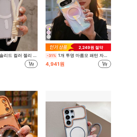
2,249원 절약
시 S26Ultra S25Ultra S26Plus S24Ultra S23Ultra S22Ultra S25 S24 Plus A57 A56 A55 심플 아크릴 하드 백 소프트 보더 충격 방지 범퍼 커버 호환
1개 투명 마름모 패턴 자석 휴대폰 케이스, Pixel 10 Pro XL 호환, 투명 보호 커버, Pixel 9 Pro XL, 투명 자석 백 커버, 크리스마스 선물, 발렌타인데이 선물, 패션 휴대폰 케이스 11 Pro XL
-31%
4,941원