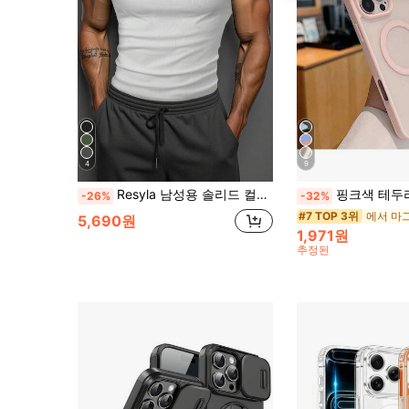
4
9
Resyla 남성용 솔리드 컬러 캐주얼 다용도 데일리웨어 상의
핑크색 테두리와 맥세이프 링이 있는 핑크색 자석 투명 휴대폰 케이스. 아이폰 16/15/14/13/12/11 Pro/Plus/Max/Mini/7/8/SE/16e/7P/X/XR/XsMax와 
-26%
-32%
#7 TOP 3위
5,690원
1,971원
추정된