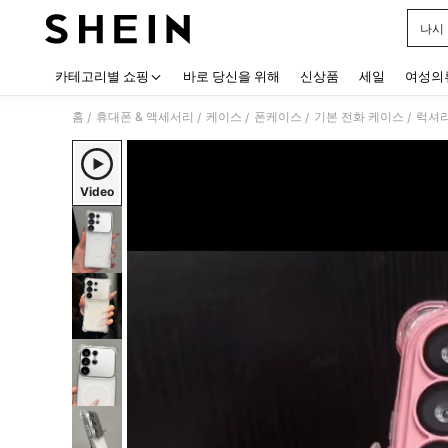
나시
Use up
카테고리별 쇼핑
바로 당신을 위해
신상품
세일
여성의
홈
휴대폰 & 액세서리
케이스
폰케이스
기본 전화 케이스
럭셔리
/
/
/
/
/
Video