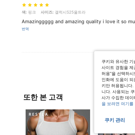
색: 핑크, 사이즈: 갤럭시S25울트라
색:
핑크
사이즈:
갤럭시S25울트라
Amazinggggg and amazing quality i love it so muc
번역
리뷰 더 
쿠키와 유사한 기
사이트 경험을 제공
허용"을 선택하시면
인화에 도움이 되
키만 허용됩니다.
니다. 사용되는 
또한 본 고객
사가 수집한 데이
을 보려면 여기를
쿠키 관리