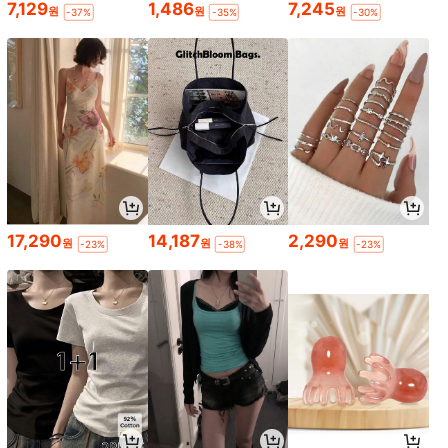
7,129
1,486
7,245
원
원
원
-37%
-35%
-30%
17,290
14,187
2,290
원
원
원
-23%
-38%
-23%