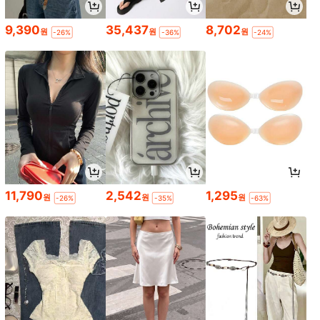
9,390
35,437
8,702
원
원
원
-26%
-36%
-24%
11,790
2,542
1,295
원
원
원
-26%
-35%
-63%