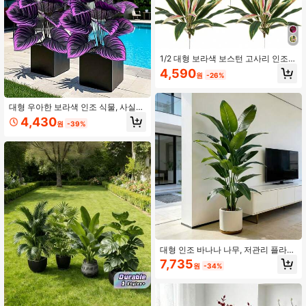
91K 팔로워
4.87
91K 팔로워
4.87
1/2 대형 보라색 보스턴 고사리 인조
식물, 12/17 잎, 결혼식, 파티, 정원, 호
4,590
원
-26%
텔, 사진 및 생일 선물에 적합, 크리스
마스, 할로윈, 추수감사절, 새해 및 발
91K 팔로워
4.87
렌타인 데이를 위한 훌륭한 장식
대형 우아한 보라색 인조 식물, 사실적
인 인조 보라색 식물, 야외 인조 녹색
4,430
원
-39%
보라색, 우아한 보라색 대형 잎, 가정,
91K 팔로워
사무실 책상 및 결혼식 행사에 적합,
4.87
실내 및 실외 장식, 할로윈, 유지보수
가 필요 없는 식물, 인조 야외 식물, 정
원 장식, 홈 데코 - 화분 없음
91K 팔로워
4.87
대형 인조 바나나 나무, 저관리 플라스
틱 장식, 실내외 사용에 적합. 정원, 결
7,735
원
-34%
혼식, 가정 및 사무실에 완벽하며 하와
이안, 모던 노르딕 또는 열대 테마 디
자인에 이상적. 가정, 사무실, 결혼식,
파티, 현관 및 창가 장식에 적합, 유지