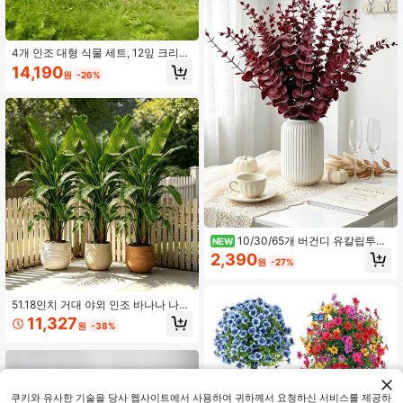
보수 불필요, 전원 불필요, 실내외 장
식 가능, 모던 스타일, 자연스러운 외
관 (화분 제외)
4개 인조 대형 식물 세트, 12잎 크리스
마스 야자수, UV 저항성 저관리 열대
14,190
원
-26%
넓은 잎 인조 화분 식물, 사무실 호텔
정원 웨딩 사진 실내외 장식, 스칸디나
비아 크리스마스 추수감사절 바닥 녹
색 식물
10/30/65개 버건디 유칼립투스
NEW
줄기 인조 잎 벌크 인조 유칼립투스 줄
2,390
원
-27%
기 블랙 할로윈 가지 장식 웨딩 부케
센터피스 홈 데코레이션
51.18인치 거대 야외 인조 바나나 나무
| 실내외 다중 장면 사용에 적합: 선룸,
11,327
원
-38%
거실, 사무실, 호텔, 공공장소, 공간 분
위기의 시각적 정화, 바닥부터 천장까
지의 창문, 코너 장식 | 어머니의 날, 졸
업 시즌, 바나나 축제 및 기타 휴일 장
식에 적합 | 사계절 장식에 적합, 유지
보수 불필요 | 인조 녹색 식물 - 화분
쿠키와 유사한 기술을 당사 웹사이트에서 사용하여 귀하께서 요청하신 서비스를 제공하