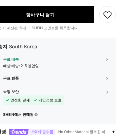
장바구니 담기
 시 계산된 최대
11
SHEIN 포인트를 획득합니다.
송지
South Korea
무료 배송
예상 배송:
2-5 영업일
무료 반품
쇼핑 보안
안전한 결제
개인정보 보호
SHEIN에서 판매됨
설명
#축제 필수품
No Other Material,할로윈,바게트백