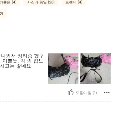
/좋음 (4)
사진과 동일 (28)
트렌디 (4)
2)
좀나와서 정리좀 했구
 이쁠듯. 각 좀 잡느
세치고는 좋네요
도움이 됨 (1)