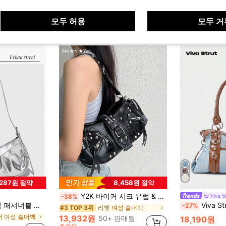
모두 허용
모두 거
,287원 절약
8,458원 절약
Y2K 바이커 시크 유럽 & 미국 레트로 오토바이 스타일 핸드백, 멀티 포켓 패션 틈새 리벳 숄더백, 오일 왁스 가죽 크로스바디 백
Viva S
-38%
용 록 스타일 가방, 여성용 초승달 가방, 여성용 2000년대 패션 스타일 가방
Viva Strut 걸 패셔너블한 개인화된
-27%
리벳 여성 숄더백
#3 TOP 3위
버 여성 숄더백
13,932원
50+ 판매됨
18,190원