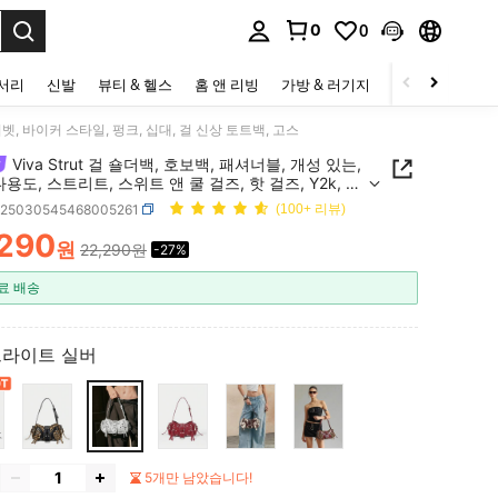
0
0
to select.
세서리
신발
뷰티 & 헬스
홈 앤 리빙
가방 & 러기지
스포츠 & 아웃
, 리벳, 바이커 스타일, 펑크, 십대, 걸 신상 토트백, 고스
Viva Strut 걸 숄더백, 호보백, 패셔너블, 개성 있는,
다용도, 스트리트, 스위트 앤 쿨 걸즈, 핫 걸즈, Y2k, 리
이커 스타일, 펑크, 십대, 걸 신상 토트백, 고스
g25030545468005261
(100+ 리뷰)
,290
원
22,290원
-27%
ICE AND AVAILABILITY
료 배송
브라이트 실버
5개만 남았습니다!