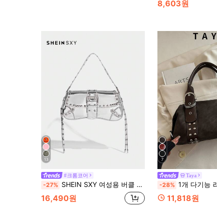
8,603원
13
7
#크롬코어
Taya
SHEIN SXY 여성용 버클 장식 어깨 / 크로스바디 가방
1개 다기능 리벳 핸드백, 빈티지 오토바이 스타일 리벳 장식 PU 가죽 숄더백,
-27%
-28%
16,490원
11,818원