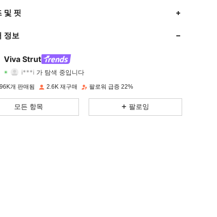
4.80
409
12K
 및 핏
4.80
409
12K
 정보
4.80
409
12K
Viva Strut
i***i
가 탐색 중입니다
4.80
409
12K
등급
아이템
팔로워
96K개 판매됨
2.6K 재구매
팔로워 급증 22%
4.80
409
12K
모든 항목
팔로잉
4.80
409
12K
4.80
409
12K
4.80
409
12K
4.80
409
12K
4.80
409
12K