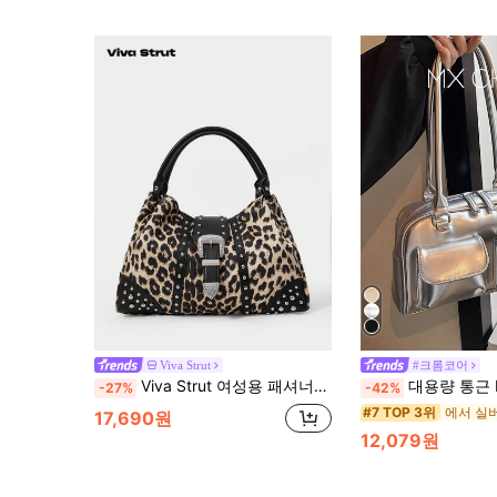
Viva Strut
#크롬코어
Viva Strut 여성용 패셔너블한 개인화된 스트리트 레트로 스위트 쿨 베이브스 Y2K 표범 무늬 메탈 다이아몬드 버클 장식 숄더백, 일상 데이트 쇼핑용
대용량 통근 PU 솔리드 컬러 미니멀리스트 여성 숄더백, 패션 다용도,
-27%
-42%
에서 실
#7 TOP 3위
17,690원
12,079원