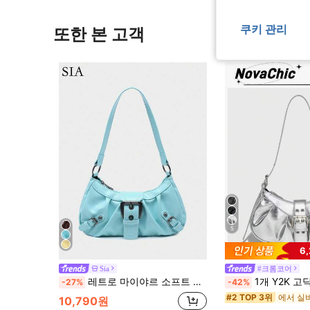
쿠키 관리
또한 본 고객
5
6
Sia
#크롬코어
레트로 마이야르 소프트 에이징 브러시드 인조가죽 모터사이클 패키징 장식 숄더 언더암백 프렌치 스틱백 스퀘어백
1개 Y2K 고딕 패셔너블 타입 리벳 장식 빈티지 블록 장식 여성용 데일리 여행 숄더백, 여성
-27%
-42%
에서 실
#2 TOP 3위
10,790원