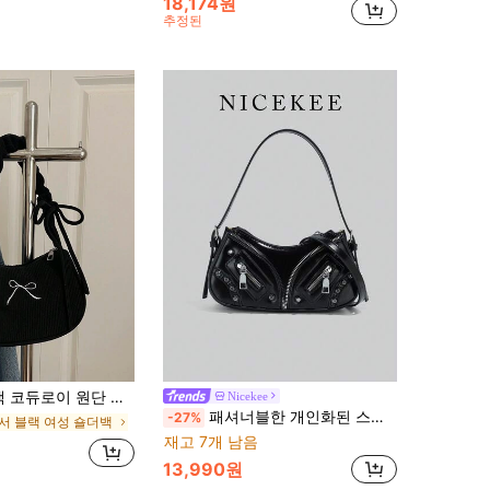
18,174원
추정된
스트랩 디자인 활 자수 패션 다용도 캐주얼 솔리드 컬러 미니멀리스트 뉴 가을/겨울 유니크 숄더백, 여성 데일리용으로 적합
Nicekee
패셔너블한 개인화된 스트리트 스타일 숄더백, 니치 디자인, 다기능, 클래식 합성 가죽 디자인, 데이트와 저녁 식사에 적합
-27%
서 블랙 여성 숄더백
재고 7개 남음
13,990원