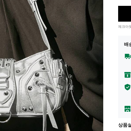
체크아웃
배
상품