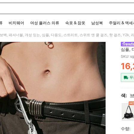
 and down arrow keys to navigate search 최근 검색어 and 검색 후 발견. Press Enter 
류
비치웨어
여성 플러스 의류
속옷 & 잠옷
남성복
주얼리 & 액
, 호보백, 패셔너블, 개성 있는, 심플, 다용도, 스트리트, 스위트 앤 쿨 걸즈, 핫 걸즈, Y2k
심플, 
벳, 바
SKU: s
16
PR
무
색:
수량: