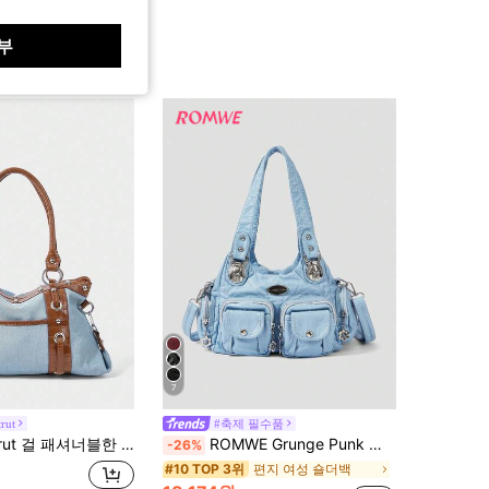
부
7
trut
#축제 필수품
 스트리트 스위트 앤 쿨 걸 Y2K 블루 스플라이싱 브라운 인조 악어 패턴 가죽 리벳 장식 숄더백
ROMWE Grunge Punk 새로운 펑크 록 시크 여성 숄더백, 다크 토트백, 바이커 오토바이 핸드백
-26%
편지 여성 숄더백
#10 TOP 3위