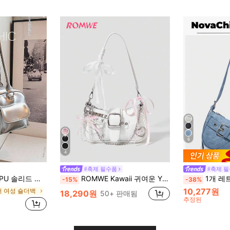
6
4
#축제 필수품
#축제 
 데일리, 쇼핑, 데이트, 여행에 적합하며 선물로도 좋습니다.
ROMWE Kawaii 귀여운 Y2K 스타일 여성 숄더백, 할로윈 파티 할로윈 패션 & 고딕 패션에 완벽한 할로윈 지갑, 여성을 위한 최고의 할로윈 선물, 귀여운, 리본, 카와이
1개 레트로 청색 데님 효과 PU 프린트 Y
-15%
-38%
10,277원
버 여성 숄더백
18,290원
50+ 판매됨
추정된