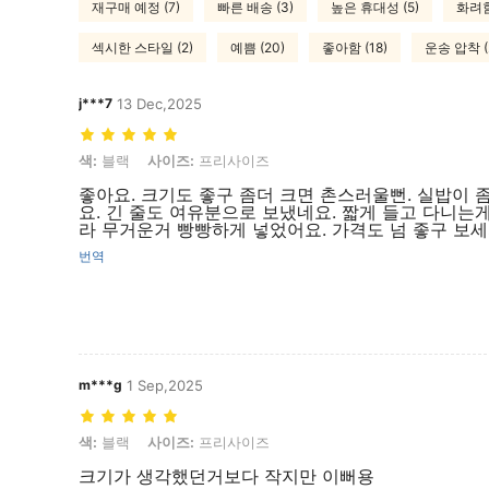
재구매 예정 (7)
빠른 배송 (3)
높은 휴대성 (5)
화려함
섹시한 스타일 (2)
예쁨 (20)
좋아함 (18)
운송 압착 (
j***7
13 Dec,2025
색: 블랙, 사이즈: 프리사이즈
색:
블랙
사이즈:
프리사이즈
좋아요. 크기도 좋구 좀더 크면 촌스러울뻔. 실밥이 
요. 긴 줄도 여유분으로 보냈네요. 짧게 들고 다니는게
라 무거운거 빵빵하게 넣었어요. 가격도 넘 좋구 보
번역
m***g
1 Sep,2025
색: 블랙, 사이즈: 프리사이즈
색:
블랙
사이즈:
프리사이즈
크기가 생각했던거보다 작지만 이뻐용