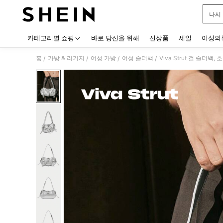
나시
Use up
카테고리별 쇼핑
바로 당신을 위해
신상품
세일
여성의
홈
가방 & 러기지
여성 가방
여성 숄더백
Viva Strut 걸 숄더백
/
/
/
/