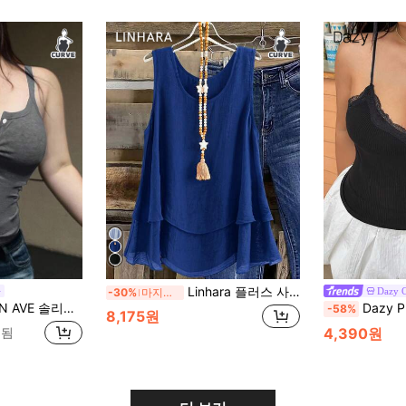
Linhara 플러스 사이즈 여성용 로맨틱 데이트 봄/여름 패션 다용도 일상 출퇴근 탱크탑
Dazy 
-30%
마지막 3일
드 컬러 하프 오픈 칼라 핏팅 탄성 크롭 캐미솔 탑
Dazy Plus 신축성 있는 바
-58%
8,175원
매됨
4,390원