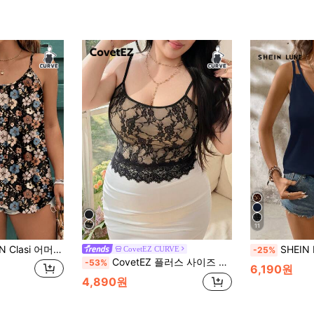
11
얼 레트로 잔꽃무늬 우아한 플러스 사이즈 캐미솔 탑, 여름 해변 휴가에 적합, 꽃/휴가/봄
SHEIN LUNE 플러스 
CovetEZ CURVE
-25%
CovetEZ 플러스 사이즈 여성 레이스 캐미솔 탑
-53%
6,190원
4,890원