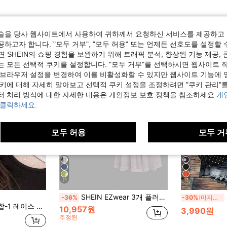
술을 당사 웹사이트에서 사용하여 귀하께서 요청하신 서비스를 제공하고 
하고자 합니다. "모두 거부", "모두 허용" 또는 언제든 선호도를 설정할 
 SHEIN의 쇼핑 경험을 보완하기 위해 트래픽 분석, 향상된 기능 제공, 
는 모든 선택적 쿠키를 설정합니다. "모두 거부"를 선택하시면 웹사이트 
 브라우저 설정을 변경하여 이를 비활성화할 수 있지만 웹사이트 기능에 
쿠키에 대해 자세히 알아보고 선택적 쿠키 설정을 조정하려면 "쿠키 관리"를
터 처리 방식에 대한 자세한 내용은 개인정보 보호 정책을 참조하세요.
개
 클릭하세요.
모두 허용
모두 거
21
13
SHEIN EZwear 3개 플러스 사이즈 여성 주름 루즈 캐미솔 조절 가능한 스트랩 캐미솔, 봄 & 여름 여성 여름 상의 3팩 상의 베이비돌 상의 여성 기본 여름 상의 캐미 상의에 적합
-36%
-30%
마지막 3일
미솔, 깊게 파인 네크라인 슬림핏 캐미솔 탑
10,957원
3,990원
추정된