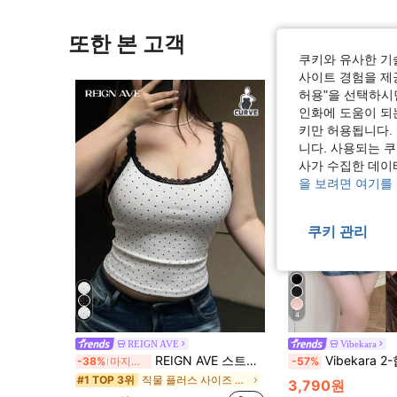
또한 본 고객
쿠키와 유사한 기
사이트 경험을 제공
허용"을 선택하시면
인화에 도움이 되
키만 허용됩니다.
니다. 사용되는 
사가 수집한 데이
을 보려면 여기를
쿠키 관리
4
REIGN AVE
Vibekara
REIGN AVE 스트리트 스타일 타이트 핏 도트 레이스 패치워크 플러스 사이즈 여성 탱크탑, 봄/여름
Vibekara 2-합-1 레이스 도트 섹시 캐
-38%
마지막 3일
-57%
직물 플러스 사이즈 탱크 탑 & 카미스
#1 TOP 3위
3,790원