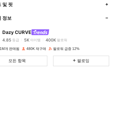
 및 핏
4.85
5K
400K
 정보
4.85
5K
400K
Dazy CURVE
4.85
5K
400K
등급
아이템
팔로워
t***7
이(가)
19시간 전
지불됨
 1M개 판매됨
480K 재구매
팔로워 급증 12%
4.85
5K
400K
모든 항목
팔로잉
4.85
5K
400K
4.85
5K
400K
4.85
5K
400K
4.85
5K
400K