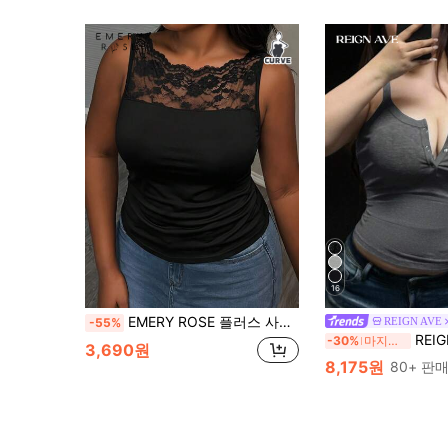
16
EMERY ROSE 플러스 사이즈 여성용 레이스 패치워크 플리츠 캐주얼 다용도 데일리 외출 탑
REIGN AVE
-55%
REIGN AVE 솔리
-30%
마지막 3일
3,690원
8,175원
80+ 판