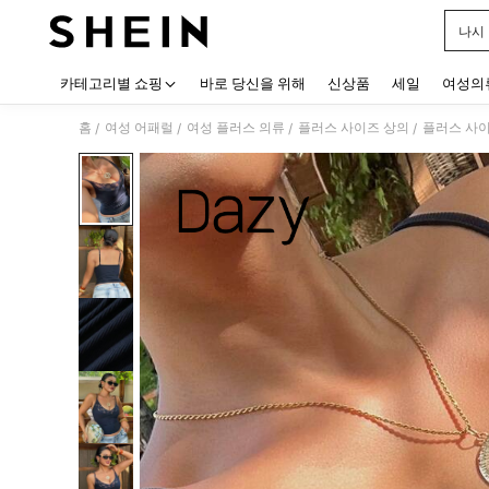
나시
Use up
카테고리별 쇼핑
바로 당신을 위해
신상품
세일
여성의
홈
여성 어패럴
여성 플러스 의류
플러스 사이즈 상의
플러스 사이
/
/
/
/