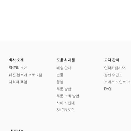
회사 소개
도움 & 지원
고객 관리
SHEIN 소개
배송 안내
연락하십시오.
패션 블로거 프로그램
반품
결제 수단 :
사회적 책임
환불
보너스 포인트 
주문 방법
FAQ
주문 조회 방법
사이즈 안내
SHEIN VIP