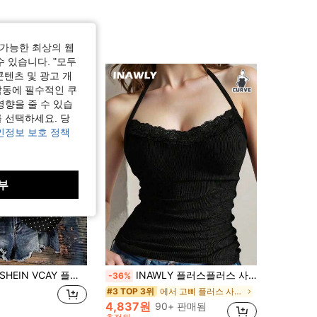
가능한 최상의 웹
수 있습니다. "모두
콘텐츠 및 광고 개
작동에 필수적인 쿠
영향을 줄 수 있습
 선택하세요. 당
인정보 보호 정책
부
SHEIN VCAY 플러스 사이즈 여성용 대비 레이스 폴카 도트 프린트 캐미솔
INAWLY 플러스플러스 사이즈 러치 레이스 패치워크 백리스 캐미솔
-36%
에서 고삐 플러스 사이즈 탑
#3 TOP 3위
4,837원
90+ 판매됨