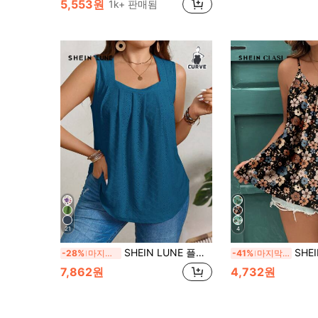
5,553원
1k+ 판매됨
21
4
SHEIN LUNE 플러스 사이즈 여성용 핑크 캐미솔 민소매 탱크 탑, 캐주얼 여름
SHEIN Clasi 어머니의 날 캐주
-28%
마지막 3일
-41%
마지막 3일
7,862원
4,732원