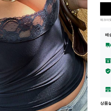
체크아웃
배
상품