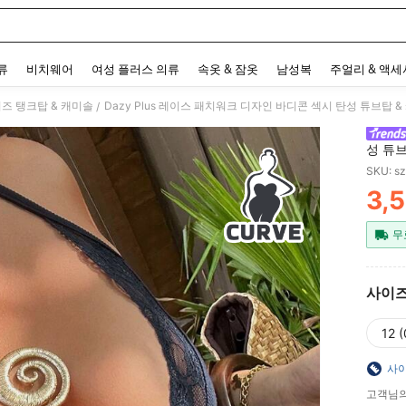
 and down arrow keys to navigate search 최근 검색어 and 검색 후 발견. Press Enter 
류
비치웨어
여성 플러스 의류
속옷 & 잠옷
남성복
주얼리 & 액
즈 탱크탑 & 캐미솔
Dazy Plus 레이스 패치워크 디자인 바디콘 섹시 탄성 튜브탑 
/
성 튜브
즈, 블
SKU: s
3,
PR
무
사이
12 
사이
고객님의