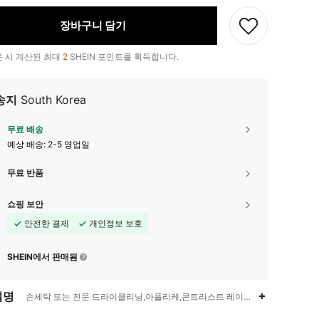
장바구니 담기
 시 계산된 최대
2
SHEIN 포인트를 획득합니다.
송지
South Korea
무료 배송
예상 배송:
2-5 영업일
무료 반품
쇼핑 보안
안전한 결제
개인정보 보호
SHEIN에서 판매됨
설명
손세탁 또는 전문 드라이클리닝,아플리케,콘트라스트 레이스,카니발