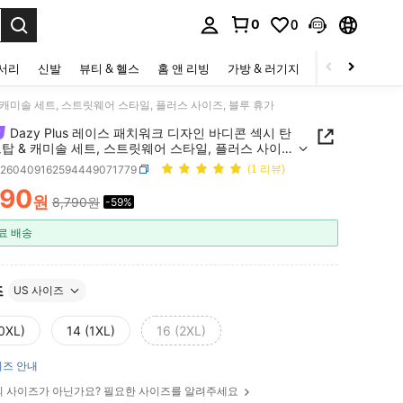
0
0
to select.
세서리
신발
뷰티 & 헬스
홈 앤 리빙
가방 & 러기지
스포츠 & 아웃
& 캐미솔 세트, 스트릿웨어 스타일, 플러스 사이즈, 블루 휴가
Dazy Plus 레이스 패치워크 디자인 바디콘 섹시 탄
탑 & 캐미솔 세트, 스트릿웨어 스타일, 플러스 사이
루 휴가
z260409162594449071779
(1 리뷰)
590
원
8,790원
-59%
ICE AND AVAILABILITY
료 배송
즈
US 사이즈
(0XL)
14 (1XL)
16 (2XL)
즈 안내
 사이즈가 아닌가요? 필요한 사이즈를 알려주세요