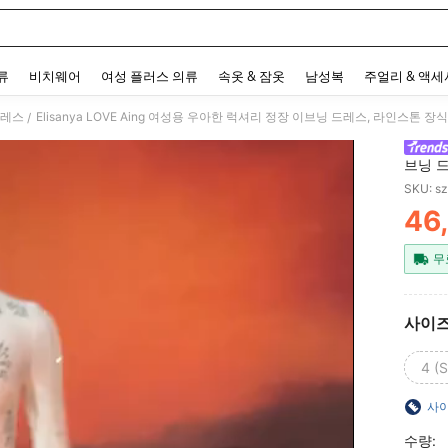
 and down arrow keys to navigate search 최근 검색어 and 검색 후 발견. Press Enter 
류
비치웨어
여성 플러스 의류
속옷 & 잠옷
남성복
주얼리 & 액
드레스
Elisanya LOVE Aing 여성용 우아한 럭셔리 정장 이브닝 드레스, 라인스톤 
/
브닝 
SKU: s
46
PR
무
사이
4 (S
사이
수량: