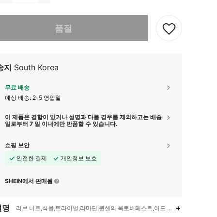
다. 이 상품은 품절되었습니다.
품절
송지
South Korea
무료 배송
예상 배송:
2-5 영업일
이 제품은 결함이 있거나 설명과 다를 경우를 제외하고는 배송
일로부터 7 일 이내에만 반품할 수 있습니다.
쇼핑 보안
안전한 결제
개인정보 보호
SHEIN에서 판매됨
설명
리브 니트,식물,트라이벌,라마단,뮌헨의 옥토버페스트,이드 알피트르,카니발,이