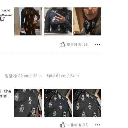
تحفه ت
كيل
도움이 됨 (26)
cm / 32 in, 허리: 61 cm / 24 in, 흉상: 72 cm / 28 in, 색: 블랙, 사이즈: S
s
엉덩이:
82 cm / 32 in
허리:
61 cm / 24 in
ll the
rial
도움이 됨 (18)