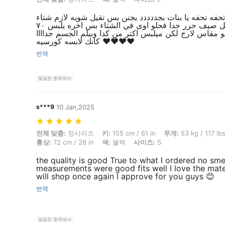
حفه تحفه يا بنات بجددددد يجنن بس تقيل شويه لازم شتاء
مستحيل صيف حرر جدا فحلو اوى في الشتاء بس اخره يلبس ٧٠
و مقاس لارج لكن ميلبس اكتر من كدا وبيلم الجسم جداااا
كانك لابسه كورسيه ❤️❤️❤️❤️
번역
동일한 항목에서
s***9
10 Jan,2025
전체 맞춤: 정사이즈, 키: 155 cm / 61 in, 무게: 53 kg / 117 lbs, 엉덩이: 82 
전체 맞춤:
정사이즈
키:
155 cm / 61 in
무게:
53 kg / 117 lb
흉상:
72 cm / 28 in
색:
블랙
사이즈:
S
the quality is good True to what I ordered no sme
measurements were good fits well I love the mate
will shop once again I approve for you guys 😊
번역
동일한 항목에서