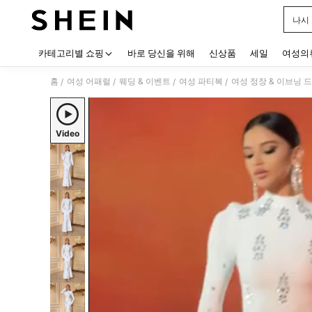
나시
Use up
카테고리별 쇼핑
바로 당신을 위해
신상품
세일
여성의
홈
여성 어패럴
웨딩 & 이벤트
여성 파티복
여성 정장 & 이브닝 
/
/
/
/
Video