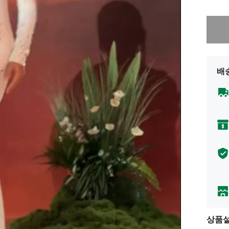
죄송합니
배
상품