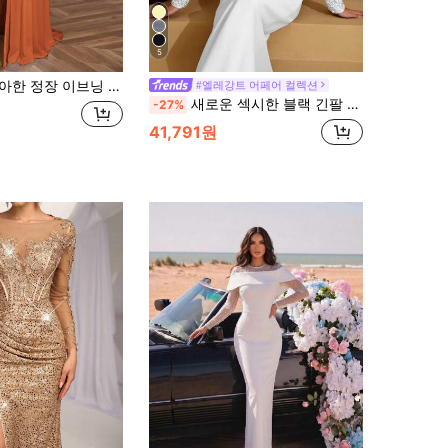
5
슬릿과 3D 아플리케, 고급 품질, 파티 드레스, 웨딩 게스트 드레스, 봄가을 이브닝 드레스
#엘레강트 어페어 컬렉션
새로운 섹시한 블랙 긴팔 오프숄더 핸드메이드 비즈 다이아몬드 장식 바디콘 드레스, 게스트 생일 파티 휴일 볼 정장 이브닝 드레스 가을용
-27%
41,791원