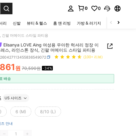
0
0
to select.
세서리
신발
뷰티 & 헬스
홈 앤 리빙
가방 & 러기지
스포츠 & 아웃
장식, 긴팔 머메이드 스타일 파티용
Elisanya LOVE Aing 여성용 우아한 럭셔리 정장 이
드레스, 라인스톤 장식, 긴팔 머메이드 스타일 파티용
z260427113455836549072
(100+ 리뷰)
,861
원
70,590원
-34%
ICE AND AVAILABILITY
료 배송
즈
US 사이즈
)
6 (M)
8/10 (L)
즈 안내