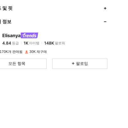
4.84
1K
148K
 및 핏
 정보
4.84
1K
148K
Elisanya
4.84
1K
148K
등급
아이템
팔로워
m***t
이(가)
하루 전에
지불됨
170K개 판매됨
30K 재구매
4.84
1K
148K
모든 항목
팔로잉
4.84
1K
148K
4.84
1K
148K
4.84
1K
148K
4.84
1K
148K