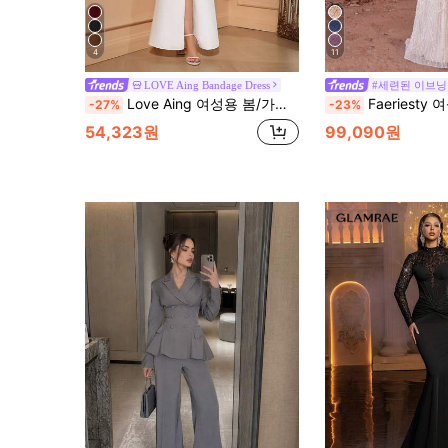
4
11
LOVE Aing Bandage Dress
#세련된 이브닝
Love Aing 여성용 봄/가을/겨울 반짝이는 1피스 몰드 라운드 넥 홀로우 긴팔 반짝이 라인스톤 패션 섹시 블랙 포멀 새해 파티 화이트
Faeriesty 여성용 우아한 긴팔 시퀸 머메이드 이브닝 드레스 - 정
-27%
-23%
54,323원
99,090원