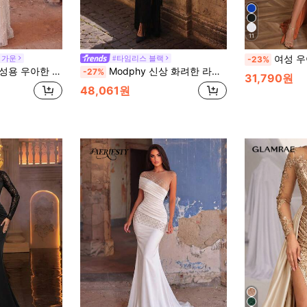
11
여성 우아한 정장 이브닝 드레스, 높은 
 가운
#타임리스 블랙
-23%
교한 크리스탈 자수, 전체 반짝이는 디테일, 피팅 플레어 실루엣 가을
Modphy 신상 화려한 라인스톤 장식 섹시한 오프숄더 슬림핏 밴디지 드레스, 우아한 여성용 포멀 이브닝 가운 파티 웨딩용 블랙
-27%
31,790원
48,061원