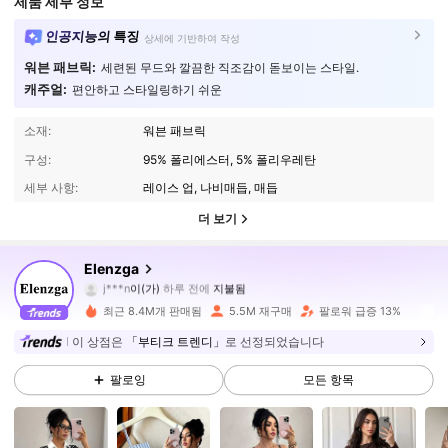
제품 세부 정보
인공지능의 특징
상세에 기반하여 작성
워븐 패브릭:
세련된 무드와 깔끔한 직조감이 돋보이는 스타일.
캐주얼:
편안하고 스타일링하기 쉬운
소재:
워븐 패브릭
구성:
95% 폴리에스터, 5% 폴리우레탄
세부 사항:
레이스 업, 나비매듭, 매듭
더 보기
3M 팔로워
4.88
Elenzga
j***n
이(가)
하루 전에
지불됨
m***c
다음
10분 전에
최근 8.4M개 판매됨
5.5M 재구매
팔로워 급증 13%
3M 팔로워
4.88
이 상점은
「부티크 트렌디」
로 선정되었습니다
팔로잉
모든 항목
3M 팔로워
4.88