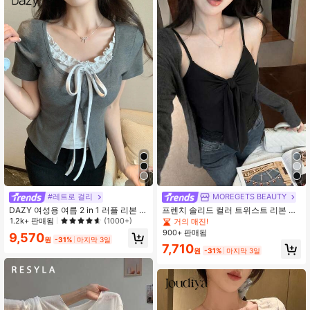
3M 팔로워
4.88
#레트로 걸리
MOREGETS BEAUTY
DAZY 여성용 여름 2 in 1 러플 리본 반
프렌치 솔리드 컬러 트위스트 리본 캐
팔 티셔츠
미솔 탑, 새로운 여름 여성용 슬림핏
1.2k+ 판매됨
(1000+)
거의 매진!
슬리밍 조절 가능한 스트랩 패딩 다용
900+ 판매됨
9,570
도 블라우스 캐주얼 블랙
원
-31%
마지막 3일
7,710
원
-31%
마지막 3일