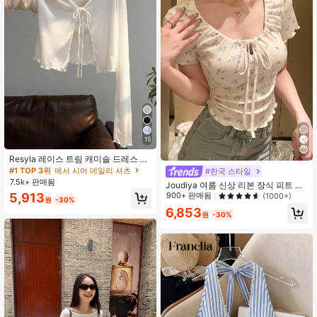
15
Resyla 레이스 트림 캐미솔 드레스 커
버 업, 여성용 긴소매 니트 시어 커버
#1 TOP 3위
에서 시어 데일리 셔츠
#한국 스타일
업 탑, 여름
7.5k+ 판매됨
Joudiya 여름 신상 리본 장식 피트 여
성 티셔츠, 데이트 귀여운 상의 휴가
900+ 판매됨
5,913
(1000+)
원
-30%
외출 상의
6,853
원
-30%