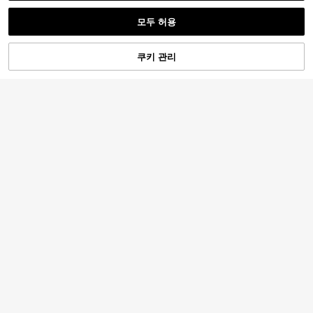
모두 허용
쿠키 관리
장바구니 담기
52% 할인!
10
여성용 라운드 넥 반팔 티셔츠, 여름
Ritzy Row
신상 레터 프린트, 패션 캐주얼 다용도
400+ 판매됨
SHEIN 레이스 트림 여성용 짧은 소매
루즈핏 탑
5,336
티셔츠, 슬림핏 여름 새 3버튼 전면 반
#4 TOP 3위
나이트 아웃 여성 티셔츠
원
-26%
마지막 3일
소매 탑
2.8k+ 판매됨
6,780
원
-31%
마지막 3일