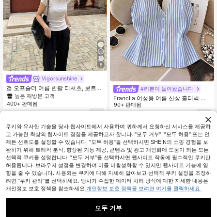
5
Vigorsunshine
걸 오프숄더 여름 반팔 티셔츠, 보트넥
#리본이 돌아왔습니다
슬림핏 우아한 화이트 니트 탑, 캐주얼
높은 재방문 고객
Franclia 여성용 여름 신상 홀터넥 러
클린 걸 에스테틱 디자인
400+ 판매됨
플 베스트, 섹시하고 우아하며 산뜻한
90+ 판매됨
스트라이프 여성 탑, 홀터넥 블라우스,
6,614
7,490
원
-28%
원
-26%
휴가, 데이트에 적합, 블루 스트라이프
블라우스 Z65c7 코드 여성 의류 블라
쿠키와 유사한 기술을 당사 웹사이트에서 사용하여 귀하께서 요청하신 서비스를 제공하
우스 여성 우아하고 고급스러운 여성
고 가능한 최상의 웹사이트 경험을 제공하고자 합니다. "모두 거부", "모두 허용" 또는 언
탑 여름 귀여운 최신 여성 탑 신상품
제든 선호도를 설정할 수 있습니다. "모두 허용"을 선택하시면 SHEIN의 쇼핑 경험을 보
비즈니스 캐주얼 여성 탑 여성 블라우
완하기 위해 트래픽 분석, 향상된 기능 제공, 콘텐츠 및 광고 개인화에 도움이 되는 모든
스 캐주얼 우아하고 아담한 여성 탑
선택적 쿠키를 설정합니다. "모두 거부"를 선택하시면 웹사이트 작동에 필수적인 쿠키만
허용됩니다. 브라우저 설정을 변경하여 이를 비활성화할 수 있지만 웹사이트 기능에 영
향을 줄 수 있습니다. 사용되는 쿠키에 대해 자세히 알아보고 선택적 쿠키 설정을 조정하
려면 "쿠키 관리"를 선택하세요. 당사가 수집한 데이터 처리 방식에 대한 자세한 내용은
개인정보 보호 정책을 참조하세요.
개인정보 보호 정책을 보려면 여기를 클릭하세요.
모두 거부