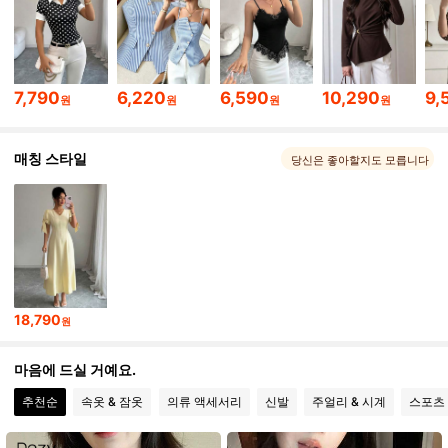
3M 팔로워
4.88
3M 팔로워
4.88
7,790
6,220
6,590
10,290
9,
원
원
원
원
3M 팔로워
4.88
매칭 스타일
당신은 좋아할지도 모릅니다
3M 팔로워
4.88
3M 팔로워
4.88
18,790
원
3M 팔로워
4.88
마음에 드실 거예요.
추천순
속옷 & 잠옷
의류 액세서리
신발
주얼리 & 시계
스포츠
3M 팔로워
4.88