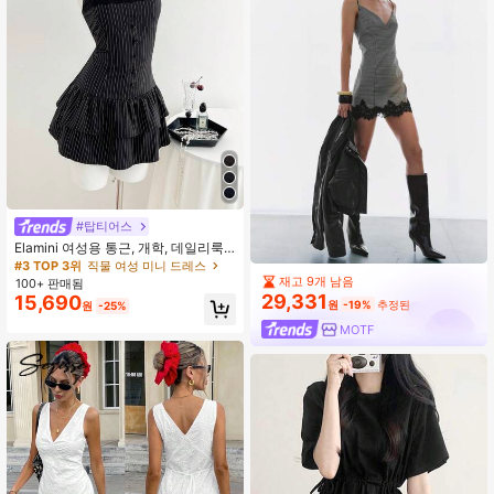
#탑티어스
Elamini 여성용 통근, 개학, 데일리룩
블랙 스트라이프 레이스 트림 미니 드
#3 TOP 3위
직물 여성 미니 드레스
레스
재고 9개 남음
100+ 판매됨
29,331
15,690
원
-19%
추정된
원
-25%
MOTF