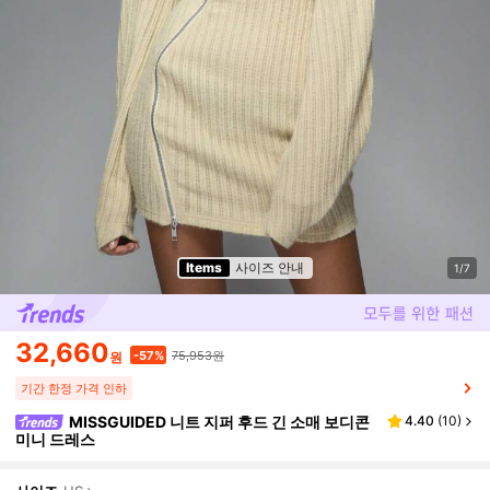
Items
사이즈 안내
1/7
32,660
75,953원
-57%
원
기간 한정 가격 인하
MISSGUIDED 니트 지퍼 후드 긴 소매 보디콘
4.40
(
10
)
미니 드레스