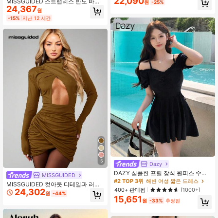
22,090
MISSGUIDED 스트랩리스 반도 바디
원
-25%
24,367
콘 맥시 드레스, 전체 나비 날개 추상
원
프린트 여름 축제 롱 드레스
-15%
지난 12 시간
5
Dazy
DAZY 심플한 프릴 장식 원피스 수영
MISSGUIDED
복, 여름 해변 휴가용 여성 의상
#2 TOP 3위
해변 여성 짧은 드레스
MISSGUIDED 컷아웃 디테일과 러치
400+ 판매됨
(1000+)
24,302
비대칭 밑단이 있는 긴소매 목넥 미니
원
-44%
15,651
드레스
원
-33%
추정된