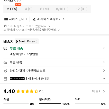
사이즈
US
1 left
2
(XS)
4
(S)
6
(M)
8/10
(L)
12
(XL)
사이즈 안내
내 사이즈 측정하기
100%
정사이즈로 느꼈습니다
고객님의 사이즈가 아닌가요? 말해주세요
배송지
South Korea
무료 배송
예상 배송:
2-5 영업일
무료 반품
안전한 결제 · 개인정보 보호
SHEIN에서 판매됨
Marketplace
4.40
(10)
더 보기
작은
정사이즈
라지
0%
100%
0%