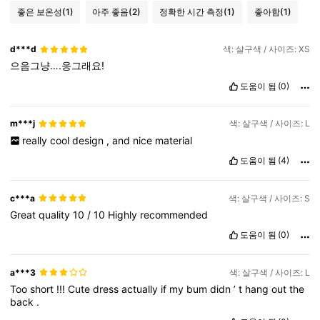
좋은 보온성
(1)
아주 좋음
(2)
정확한 시간 측정
(1)
좋아함
(1)
d***d
색: 살구색 / 사이즈: XS
으음그냥….응그래요!
도움이 됨
(0)
m***j
색: 살구색 / 사이즈: L
really
cool
design
,
and
nice
material
도움이 됨
(4)
c***a
색: 살구색 / 사이즈: S
Great
quality
10
/
10
Highly
recommended
도움이 됨
(0)
a***3
색: 살구색 / 사이즈: L
Too
short
!!!
Cute
dress
actually
if
my
bum
didn
’
t
hang
out
the
back
.