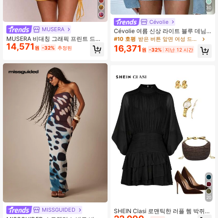
30
Cévolie
MUSERA
Cévolie 여름 신상 라이트 블루 데님
효과 디지털 프린트 루즈 허리 밴딩 바
MUSERA 비대칭 그래픽 프린트 드레
#10 호평
받은 버튼 앞면 여성 드레스
디콘 원피스
14,571
이프 허리 미니 드레스 봄 여름 휴가
16,371
원
-32%
추정된
원
-32%
지난 12 시간
이비자 보헤미안 우아한 캐주얼 카니
발 축제
20
MISSGUIDED
SHEIN Clasi 로맨틱한 러플 헴 박쥐
날개 드레스, 데이트에 적합