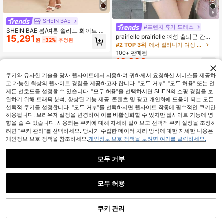
5
SHEIN BAE
#프렌치 휴가 드레스
SHEIN BAE 봄/여름 솔리드 화이트 스
prairielle prairielle 여성 출퇴근 간단
15,291
탠드 칼라 민소매 러쉬드 가슴 주름 허
원
-32%
추정된
한 드레스
리 멀티레이어 비대칭 러플 케이크 드
#2 TOP 3위
에서 잘라내기 여성 드레스
레스, 데이트와 휴가를 위한 달콤한 요
100+ 판매됨
정 스타일
13,890
원
-24%
쿠키와 유사한 기술을 당사 웹사이트에서 사용하여 귀하께서 요청하신 서비스를 제공하
고 가능한 최상의 웹사이트 경험을 제공하고자 합니다. "모두 거부", "모두 허용" 또는 언
제든 선호도를 설정할 수 있습니다. "모두 허용"을 선택하시면 SHEIN의 쇼핑 경험을 보
완하기 위해 트래픽 분석, 향상된 기능 제공, 콘텐츠 및 광고 개인화에 도움이 되는 모든
선택적 쿠키를 설정합니다. "모두 거부"를 선택하시면 웹사이트 작동에 필수적인 쿠키만
허용됩니다. 브라우저 설정을 변경하여 이를 비활성화할 수 있지만 웹사이트 기능에 영
향을 줄 수 있습니다. 사용되는 쿠키에 대해 자세히 알아보고 선택적 쿠키 설정을 조정하
려면 "쿠키 관리"를 선택하세요. 당사가 수집한 데이터 처리 방식에 대한 자세한 내용은
개인정보 보호 정책을 참조하세요.
개인정보 보호 정책을 보려면 여기를 클릭하세요.
모두 거부
모두 허용
쿠키 관리
장바구니 담기
57% 할인!