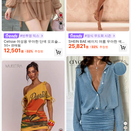
5
#반투명 믹스
#정식 무도회 시즌
Celisse 여성용 우아한 단색 오프숄더
SHEIN BAE 베이지 여름 우아한 섹시
25,821
랜턴 슬리브 캐주얼 드레스
50+ 판매됨
한 데이 파티 수용성 레이스 서스펜더
원
-32%
추정된
슬릿 버블 미니 드레스 여성 웨딩 게스
12,501
원
-32%
추정된
트 생일 졸업식 의상