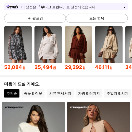
이 상점은
「부티크 트렌디」
로 선정되었습니다
3M 팔로워
4.88
팔로잉
모든 항목
3M 팔로워
4.88
3M 팔로워
4.88
52,084
25,494
29,292
46,111
34
원
원
원
원
3M 팔로워
4.88
마음에 드실 거예요.
추천순
속옷 & 잠옷
의류 액세서리
가방 & 러기지
주얼리 & 시계
3M 팔로워
4.88
3M 팔로워
4.88