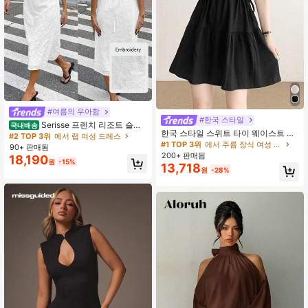
#여름의 우아함
#한국 스타일
Serisse 프렌치 리조트 슬림
국내배송
한국 스타일 스위트 타이 웨이스트 라
웨이스트 브이넥 민소매 속이 훤히 보
#2 TOP 3위
에서 랩 여성 드레스
운드 넥 반팔 캐주얼 다용도 크롭 미니
이는 자수 드레스, 웨딩 드레스, 레이
#1 TOP 3위
에서 주름 장식 여성 드레스
90+ 판매됨
드레스 여성용, 여름 블랙 엘레강트
디스 여름 드레스, 우아한 리조트 드레
200+ 판매됨
18,190
원
-15%
스, 레이디스 봄 드레스, 레이디스 여
13,718
원
-28%
름 드레스