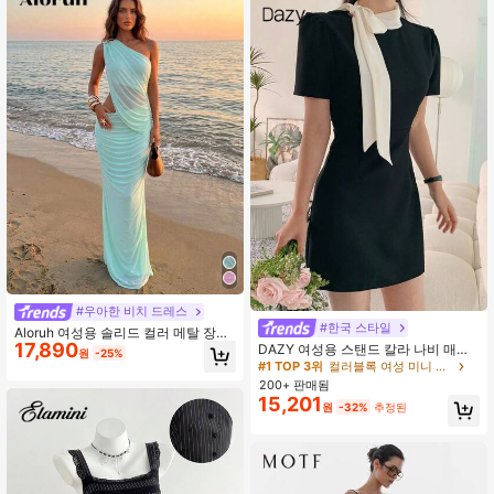
#우아한 비치 드레스
#한국 스타일
Aloruh 여성용 솔리드 컬러 메탈 장식
17,890
주름진 할로우 섹시 데이트 나이트 드
DAZY 여성용 스탠드 칼라 나비 매듭
원
-25%
레스
허리 핀치드 미니 드레스 선드레스, 미
#1 TOP 3위
컬러블록 여성 미니 드레스
니 드레스, 캐주얼 여성 드레스
200+ 판매됨
15,201
원
-32%
추정된