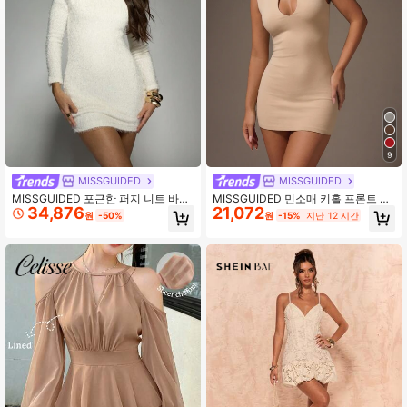
3M 팔로워
4.88
3M 팔로워
4.88
3M 팔로워
4.88
9
MISSGUIDED
MISSGUIDED
MISSGUIDED 포근한 퍼지 니트 바디
MISSGUIDED 민소매 키홀 프론트 미
34,876
21,072
컨 미니 드레스 긴팔 겨울 파티 클럽
니 드레스, 하이넥 라인, 슬림핏 바디
원
-50%
원
-15%
지난 12 시간
나잇아웃 스웨터 드레스 부드러운 질
콘 실루엣, 파티 이브닝 데이트 나이트
감의 휴가 연말
의상