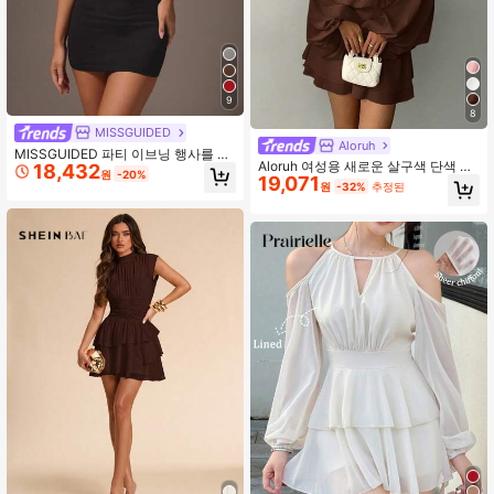
9
8
MISSGUIDED
Aloruh
MISSGUIDED 파티 이브닝 행사를 위
Aloruh 여성용 새로운 살구색 단색 긴
18,432
한 하이넥 및 키홀 컷아웃 디테일의 민
원
-20%
19,071
소매 미니 드레스, 랜턴 슬리브 디자인
소매 바디콘 미니 드레스
원
-32%
추정된
A라인 드레스, 파티 드레스, 데이트 드
레스, 애프터눈 티 드레스, 가을/겨울