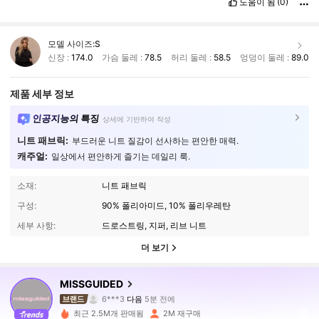
도움이 됨
(0)
모델 사이즈:
S
신장 :
174.0
가슴 둘레 :
78.5
허리 둘레 :
58.5
엉덩이 둘레 :
89.0
제품 세부 정보
인공지능의 특징
상세에 기반하여 작성
니트 패브릭:
부드러운 니트 질감이 선사하는 편안한 매력.
캐주얼:
일상에서 편안하게 즐기는 데일리 룩.
소재:
니트 패브릭
구성:
90% 폴리아미드, 10% 폴리우레탄
세부 사항:
드로스트링, 지퍼, 리브 니트
더 보기
3M 팔로워
4.88
MISSGUIDED
6***3
다음
5분 전에
s***r
가 탐색 중입니다
3M 팔로워
4.88
최근 2.5M개 판매됨
2M 재구매